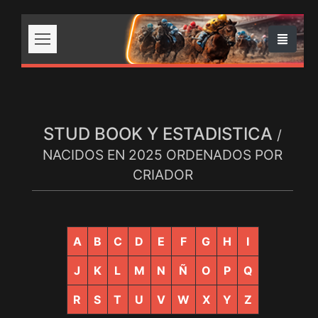
STUD BOOK Y ESTADISTICA
/
NACIDOS EN 2025 ORDENADOS POR
CRIADOR
A
B
C
D
E
F
G
H
I
J
K
L
M
N
Ñ
O
P
Q
R
S
T
U
V
W
X
Y
Z