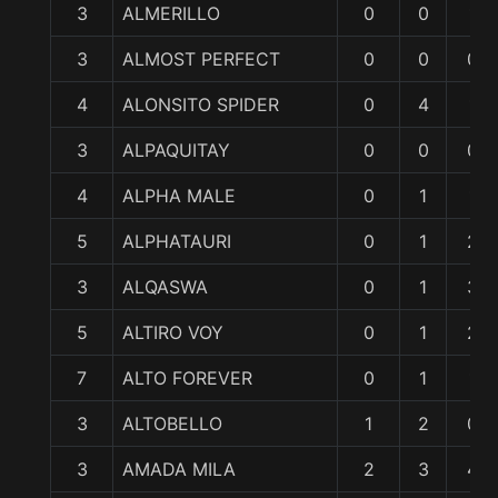
3
ALMERILLO
0
0
1
3
ALMOST PERFECT
0
0
0
4
ALONSITO SPIDER
0
4
1
3
ALPAQUITAY
0
0
0
4
ALPHA MALE
0
1
1
5
ALPHATAURI
0
1
2
3
ALQASWA
0
1
3
5
ALTIRO VOY
0
1
2
7
ALTO FOREVER
0
1
1
3
ALTOBELLO
1
2
0
3
AMADA MILA
2
3
4