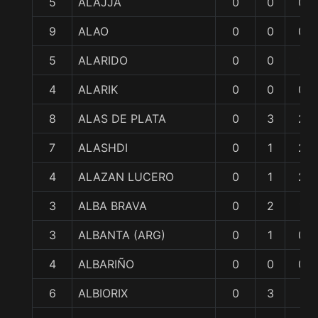
5
ALAJJA
0
0
0
9
ALAO
0
0
0
5
ALARIDO
0
0
1
4
ALARIK
0
0
0
8
ALAS DE PLATA
0
3
2
7
ALASHDI
0
1
2
4
ALAZAN LUCERO
0
1
2
3
ALBA BRAVA
0
2
1
3
ALBANTA (ARG)
0
1
0
4
ALBARIÑO
0
0
0
6
ALBIORIX
0
3
1