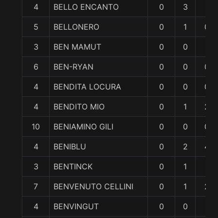
4
BELLO ENCANTO
0
3
1
5
BELLONERO
0
1
0
3
BEN MAMUT
0
0
1
6
BEN-RYAN
0
0
0
4
BENDITA LOCURA
0
0
0
4
BENDITO MIO
0
1
2
10
BENIAMINO GILI
0
0
0
4
BENIBLU
0
2
4
3
BENTINCK
0
1
1
7
BENVENUTO CELLINI
0
1
2
4
BENVINGUT
0
0
1