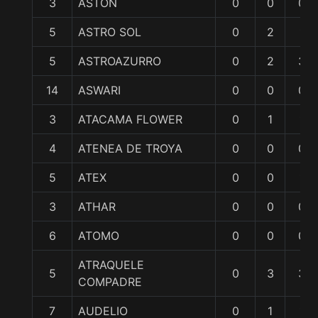
3
ASTON
0
0
0
5
ASTRO SOL
0
2
1
5
ASTROAZURRO
0
2
3
14
ASWARI
0
0
0
3
ATACAMA FLOWER
0
1
1
4
ATENEA DE TROYA
0
0
0
5
ATEX
0
0
1
3
ATHAR
0
0
0
6
ATOMO
0
0
0
ATRAQUELE
5
0
3
3
COMPADRE
7
AUDELIO
0
1
1