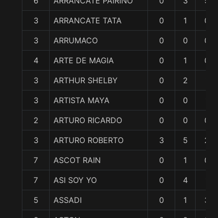
6
ARRANCATE PAIRINO
0
3
5
3
ARRANCATE TATA
0
1
0
3
ARRUMACO
0
0
0
4
ARTE DE MAGIA
0
1
0
3
ARTHUR SHELBY
0
2
1
3
ARTISTA MAYA
0
0
1
2
ARTURO RICARDO
0
0
0
3
ARTURO ROBERTO
3
5
2
7
ASCOT RAIN
0
1
0
7
ASI SOY YO
0
4
1
5
ASSADI
0
1
3