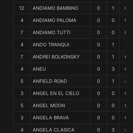
12
ANDIAMO BAMBINO
0
1
0
4
ANDIAMO PALOMA
0
0
0
7
ANDIAMO TUTTI
0
0
0
4
ANDO TRANQUI
0
1
1
7
ANDREI BOLKONSKY
0
1
6
4
ANEU
0
3
6
5
ANFIELD ROAD
0
1
4
3
ANGEL EN EL CIELO
0
0
0
5
ANGEL MOON
0
0
0
3
ANGELA BRAVA
0
0
0
4
ANGELA CLASICA
0
3
4