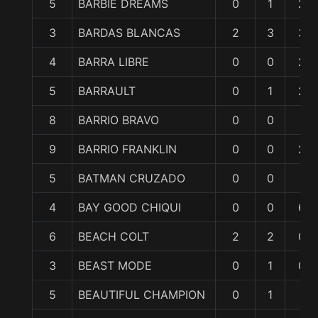
5
BARBIE DREAMS
0
1
2
3
BARDAS BLANCAS
2
3
3
4
BARRA LIBRE
0
0
2
5
BARRAULT
0
1
2
8
BARRIO BRAVO
0
0
1
9
BARRIO FRANKLIN
0
0
2
5
BATMAN CRUZADO
0
0
1
4
BAY GOOD CHIQUI
0
0
6
6
BEACH COLT
2
2
0
3
BEAST MODE
0
1
0
5
BEAUTIFUL CHAMPION
0
1
1