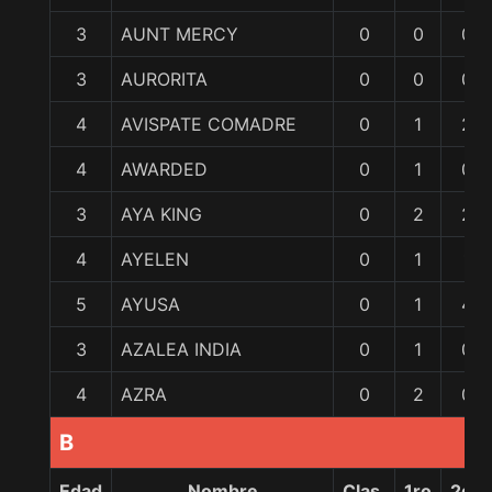
3
AUNT MERCY
0
0
0
3
AURORITA
0
0
0
4
AVISPATE COMADRE
0
1
2
4
AWARDED
0
1
0
3
AYA KING
0
2
2
4
AYELEN
0
1
1
5
AYUSA
0
1
4
3
AZALEA INDIA
0
1
0
4
AZRA
0
2
0
B
Edad
Nombre
Clas.
1ro
2do