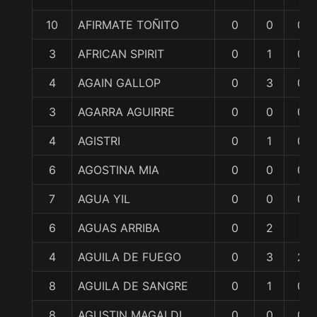
10
AFIRMATE TOÑITO
0
0
0
3
AFRICAN SPIRIT
0
1
0
4
AGAIN GALLOP
0
3
0
3
AGARRA AGUIRRE
0
0
0
4
AGISTRI
0
1
0
6
AGOSTINA MIA
0
0
0
7
AGUA YIL
0
0
0
6
AGUAS ARRIBA
0
2
1
4
AGUILA DE FUEGO
0
3
2
8
AGUILA DE SANGRE
0
1
0
8
AGUSTIN MAGALDI
0
0
0