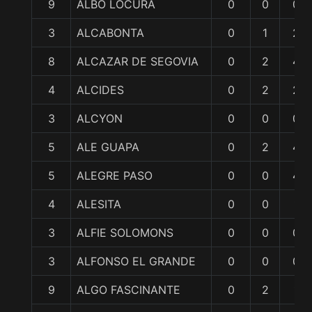
9
ALBO LOCURA
0
0
0
3
ALCABONTA
0
1
2
8
ALCAZAR DE SEGOVIA
0
2
4
4
ALCIDES
0
2
2
3
ALCYON
0
0
0
5
ALE GUAPA
0
2
4
5
ALEGRE PASO
0
0
4
4
ALESITA
0
0
1
3
ALFIE SOLOMONS
0
0
0
3
ALFONSO EL GRANDE
0
0
0
9
ALGO FASCINANTE
0
2
1