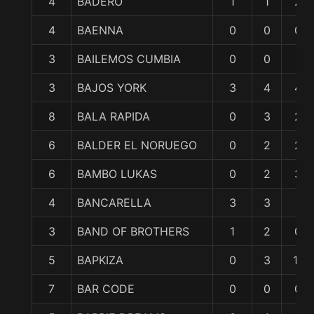
4
BADERO
1
1
2
4
BAENNA
0
0
0
3
BAILEMOS CUMBIA
0
0
1
3
BAJOS YORK
3
4
4
8
BALA RAPIDA
0
3
2
6
BALDER EL NORUEGO
0
2
2
6
BAMBO LUKAS
0
2
3
4
BANCARELLA
3
3
1
3
BAND OF BROTHERS
1
2
0
5
BAPKIZA
0
3
11
7
BAR CODE
0
0
0