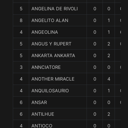
5
ANGELINA DE RIVOLI
0
0
0
8
ANGELITO ALAN
0
1
0
4
ANGEOLINA
0
1
6
5
ANGUS Y RUPERT
0
2
0
5
ANKARTA ANKARTA
0
2
1
3
ANNCIATORE
0
0
0
4
ANOTHER MIRACLE
0
4
1
4
ANQUILOSAURIO
0
1
0
6
ANSAR
0
0
0
6
ANTILHUE
0
2
1
4
ANTIOCO
0
0
1