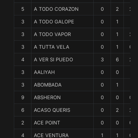
5
A TODO CORAZON
0
2
2
3
A TODO GALOPE
0
1
1
3
A TODO VAPOR
0
1
2
3
A TUTTA VELA
0
1
0
4
A VER SI PUEDO
3
6
2
3
AALIYAH
0
0
1
3
ABOMBADA
0
1
1
9
ABSHERON
0
0
0
6
ACASO QUERIS
0
2
2
2
ACE POINT
0
0
0
4
ACE VENTURA
1
1
0