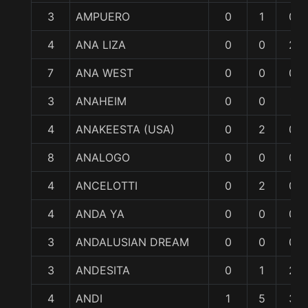
3
AMPUERO
0
1
0
4
ANA LIZA
0
0
2
7
ANA WEST
0
0
0
3
ANAHEIM
0
0
1
4
ANAKEESTA (USA)
0
2
0
8
ANALOGO
0
0
0
4
ANCELOTTI
0
2
0
4
ANDA YA
0
0
0
3
ANDALUSIAN DREAM
0
0
0
3
ANDESITA
0
1
2
4
ANDI
1
5
3