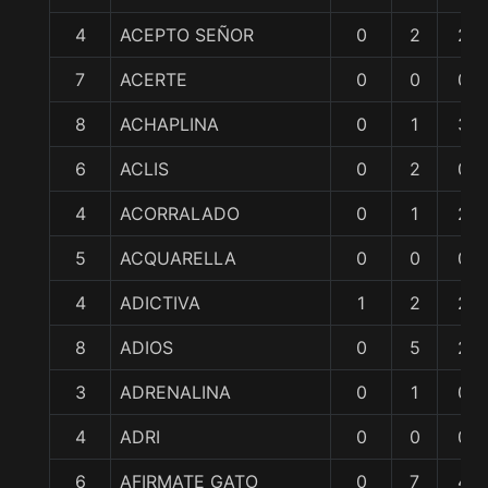
4
ACEPTO SEÑOR
0
2
2
7
ACERTE
0
0
0
8
ACHAPLINA
0
1
3
6
ACLIS
0
2
0
4
ACORRALADO
0
1
2
5
ACQUARELLA
0
0
0
4
ADICTIVA
1
2
2
8
ADIOS
0
5
2
3
ADRENALINA
0
1
0
4
ADRI
0
0
0
6
AFIRMATE GATO
0
7
4