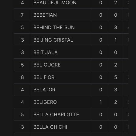
4
BEAUTIFUL MOON
0
2
2
7
BEBETIAN
0
0
0
5
BEHIND THE SUN
0
3
4
3
BEIJING CRISTAL
0
1
0
3
BEIT JALA
0
0
1
5
BEL CUORE
0
2
1
8
BEL FIOR
0
5
3
4
BELATOR
0
3
1
4
BELIGERO
1
2
3
5
BELLA CHARLOTTE
0
0
0
3
BELLA CHICHI
0
0
0