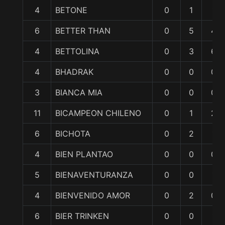
4
BETONE
0
1
1
6
BETTER THAN
0
5
4
4
BETTOLINA
0
3
6
4
BHADRAK
0
0
0
3
BIANCA MIA
0
0
0
11
BICAMPEON CHILENO
0
1
2
6
BICHOTA
0
2
1
4
BIEN PLANTAO
0
0
0
5
BIENAVENTURANZA
0
0
1
4
BIENVENIDO AMOR
0
2
0
6
BIER TRINKEN
0
0
1