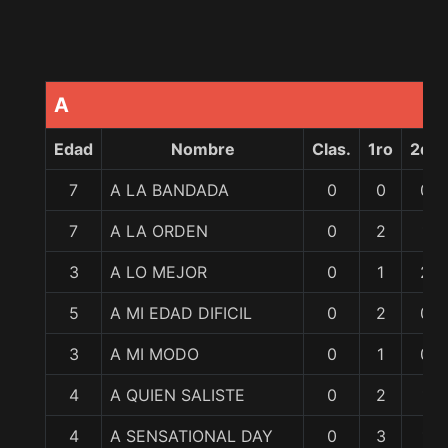
A
Edad
Nombre
Clas.
1ro
2do
7
A LA BANDADA
0
0
0
7
A LA ORDEN
0
2
1
3
A LO MEJOR
0
1
2
5
A MI EDAD DIFICIL
0
2
0
3
A MI MODO
0
1
0
4
A QUIEN SALISTE
0
2
1
4
A SENSATIONAL DAY
0
3
1