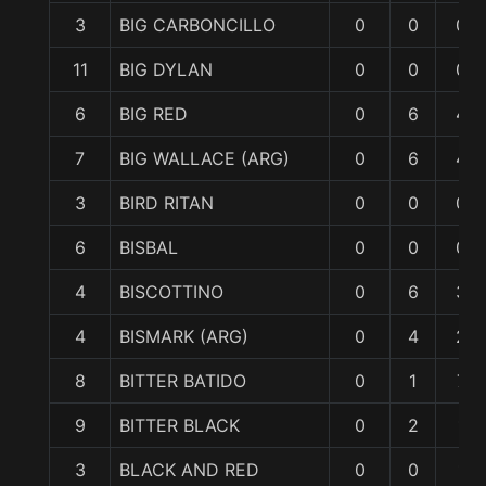
3
BIG CARBONCILLO
0
0
0
11
BIG DYLAN
0
0
0
6
BIG RED
0
6
4
7
BIG WALLACE (ARG)
0
6
4
3
BIRD RITAN
0
0
0
6
BISBAL
0
0
0
4
BISCOTTINO
0
6
3
4
BISMARK (ARG)
0
4
2
8
BITTER BATIDO
0
1
7
9
BITTER BLACK
0
2
1
3
BLACK AND RED
0
0
1