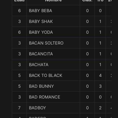
6
BABY BEBA
0
0
1
3
BABY SHAK
0
1
3
6
BABY YODA
0
1
0
3
BACAN SOLTERO
0
1
2
3
BACANCITA
0
1
0
3
BACHATA
0
1
0
5
BACK TO BLACK
0
4
2
5
BAD BUNNY
0
3
1
3
BAD ROMANCE
0
0
0
7
BADBOY
0
2
4