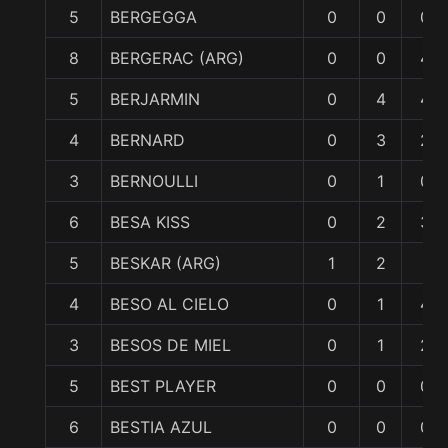
5
BERGEGGA
0
0
0
8
BERGERAC (ARG)
0
0
4
5
BERJARMIN
0
4
4
4
BERNARD
0
3
2
3
BERNOULLI
0
1
0
6
BESA KISS
0
2
3
5
BESKAR (ARG)
1
2
1
4
BESO AL CIELO
0
1
4
3
BESOS DE MIEL
0
1
2
5
BEST PLAYER
0
0
0
6
BESTIA AZUL
0
0
0