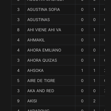
3
AGUSTINA SOFIA
0
1
0
3
AGUSTINAS
0
0
0
8
AHI VIENE AHI VA
0
1
0
4
AHMAKIL
0
1
0
4
AHORA EMILIANO
0
0
0
3
AHORA QUIZAS
0
1
0
4
AHSOKA
1
1
2
5
AIRE DE TIGRE
0
1
0
3
AKA AND RED
0
0
2
9
AKISI
0
2
1