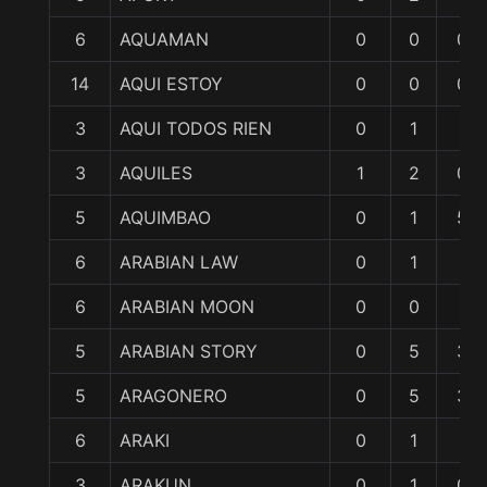
6
AQUAMAN
0
0
0
14
AQUI ESTOY
0
0
0
3
AQUI TODOS RIEN
0
1
1
3
AQUILES
1
2
0
5
AQUIMBAO
0
1
5
6
ARABIAN LAW
0
1
1
6
ARABIAN MOON
0
0
1
5
ARABIAN STORY
0
5
3
5
ARAGONERO
0
5
3
6
ARAKI
0
1
1
3
ARAKUN
0
1
0