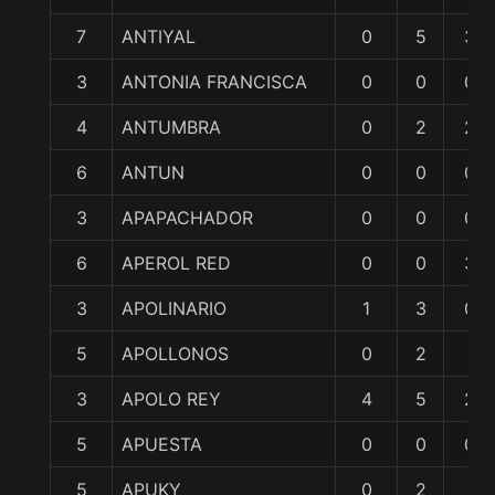
7
ANTIYAL
0
5
3
3
ANTONIA FRANCISCA
0
0
0
4
ANTUMBRA
0
2
2
6
ANTUN
0
0
0
3
APAPACHADOR
0
0
0
6
APEROL RED
0
0
3
3
APOLINARIO
1
3
0
5
APOLLONOS
0
2
1
3
APOLO REY
4
5
2
5
APUESTA
0
0
0
5
APUKY
0
2
1