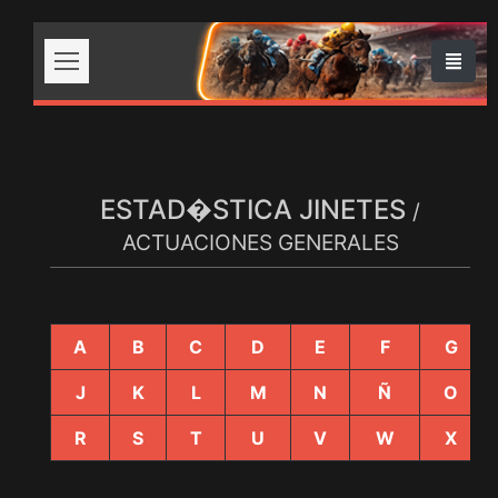
ESTAD�STICA JINETES
/
ACTUACIONES GENERALES
A
B
C
D
E
F
G
J
K
L
M
N
Ñ
O
R
S
T
U
V
W
X