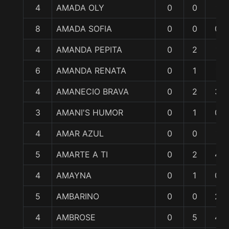
4
AMADA OLY
0
0
1
8
AMADA SOFIA
0
0
0
4
AMANDA PEPITA
0
2
1
6
AMANDA RENATA
0
1
1
4
AMANECIO BRAVA
0
2
3
3
AMANI'S HUMOR
0
1
0
4
AMAR AZUL
0
0
1
5
AMARTE A TI
0
2
4
4
AMAYNA
0
1
0
5
AMBARINO
0
0
2
4
AMBROSE
0
5
4