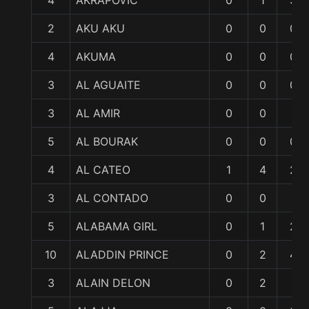
4
AKRAPOVIC
0
1
3
2
AKU AKU
0
0
0
4
AKUMA
0
0
0
3
AL AGUAITE
0
0
0
3
AL AMIR
0
0
1
5
AL BOURAK
0
0
0
4
AL CATEO
1
4
2
3
AL CONTADO
0
0
1
5
ALABAMA GIRL
0
1
2
10
ALADDIN PRINCE
0
2
4
3
ALAIN DELON
0
2
1