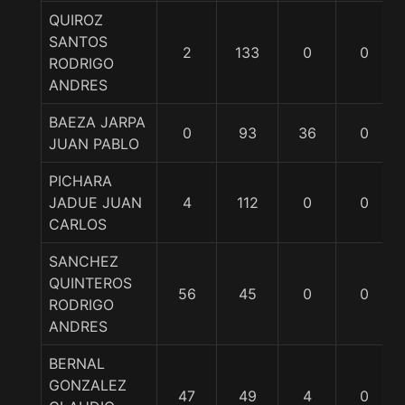
QUIROZ
SANTOS
2
133
0
0
RODRIGO
ANDRES
BAEZA JARPA
0
93
36
0
JUAN PABLO
PICHARA
JADUE JUAN
4
112
0
0
CARLOS
SANCHEZ
QUINTEROS
56
45
0
0
RODRIGO
ANDRES
BERNAL
GONZALEZ
47
49
4
0