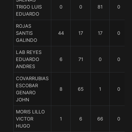
TRIGO LUIS
0
0
81
0
EDUARDO
ROJAS
SANTIS
44
17
17
0
GALINDO
LAB REYES
EDUARDO
6
71
0
0
ANDRES
COVARRUBIAS
ESCOBAR
8
65
1
0
GENARO
JOHN
MORIS LILLO
VICTOR
1
6
66
0
HUGO