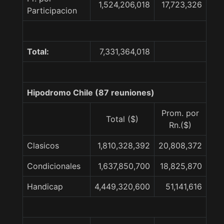
1,524,206,018
17,723,326
Participacion
Total:
7,331,364,018
Hipodromo Chile (87 reuniones)
Prom. por
Total ($)
Rn.($)
Clasicos
1,810,328,392
20,808,372
Condicionales
1,637,850,700
18,825,870
Handicap
4,449,320,600
51,141,616