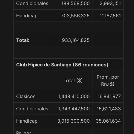
Condicionales
188,568,500
2,993,151
Handicap
703,556,325
11,167,561
Total:
933,164,825
Club Hipico de Santiago (86 reuniones)
Prom. por
Total ($)
Rn.($)
Clasicos
1,448,410,000
16,841,977
Condicionales
1,343,447,500
15,621,483
Handicap
3,015,300,500
35,061,634
Pr. por