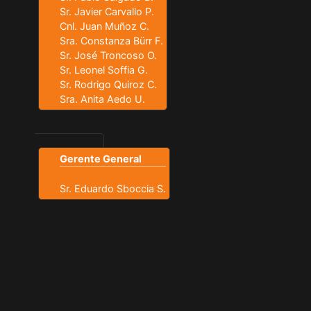
Sr. Javier Carvallo P.
Cnl. Juan Muñoz C.
Sra. Constanza Bürr F.
Sr. José Troncoso O.
Sr. Leonel Soffia G.
Sr. Rodrigo Quiroz C.
Sra. Anita Aedo U.
Gerente General
Sr. Eduardo Sboccia S.