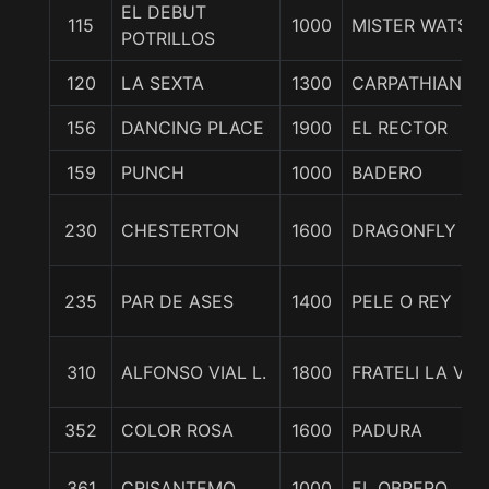
EL DEBUT
115
1000
MISTER WATSO
POTRILLOS
120
LA SEXTA
1300
CARPATHIAN
156
DANCING PLACE
1900
EL RECTOR
159
PUNCH
1000
BADERO
230
CHESTERTON
1600
DRAGONFLY
235
PAR DE ASES
1400
PELE O REY
310
ALFONSO VIAL L.
1800
FRATELI LA VIT
352
COLOR ROSA
1600
PADURA
361
CRISANTEMO
1000
EL OBRERO