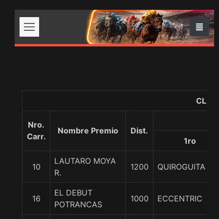
CLUB
Nro.
Nombre Premio
Dist.
Carr.
1ro
LAUTARO MOYA
10
1200
QUIROGUITA
R.
EL DEBUT
16
1000
ECCENTRIC
POTRANCAS