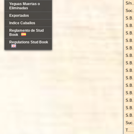
S/n...
Yeguas Muertas o
Eliminadas
Soc...
Exportados
S.B. A
Indice Caballos
S.B. 
Reglamento de Stud
S.B. 
Book
S.B. 
Regulations Stud Book
S.B. 
S.B. 
S.B. 
S.B. 
S.B. 
S.B. I
S.B. I
S.B. 
S.B. 
S.B. 
Suc...
T.....