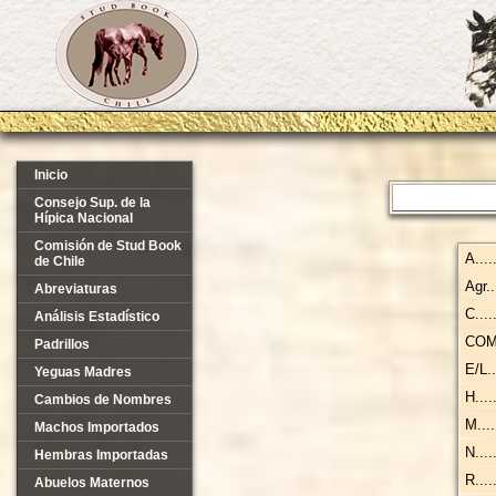
Inicio
Consejo Sup. de la
Hípica Nacional
Comisión de Stud Book
A.....
de Chile
Agr...
Abreviaturas
C.....
Análisis Estadístico
COM..
Padrillos
E/L...
Yeguas Madres
H.....
Cambios de Nombres
M.....
Machos Importados
N.....
Hembras Importadas
R.....
Abuelos Maternos