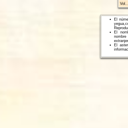
Vol...
El núme
yegua,
Reprodu
El nomb
nombre 
extranje
El aste
informac