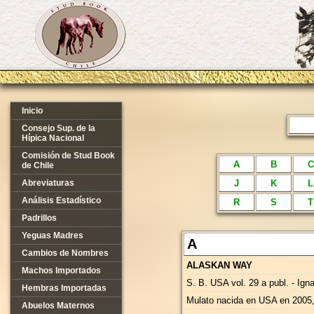
Inicio
Consejo Sup. de la
Hípica Nacional
Comisión de Stud Book
A
B
C
de Chile
Abreviaturas
J
K
L
Análisis Estadístico
R
S
T
Padrillos
Yeguas Madres
A
Cambios de Nombres
ALASKAN WAY
Machos Importados
S. B. USA vol. 29 a publ. - Ig
Hembras Importadas
Mulato nacida en USA en 2005
Abuelos Maternos