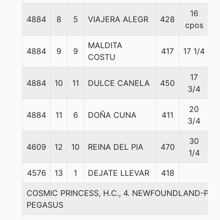
16
4884
8
5
VIAJERA ALEGR
428
5
cpos
MALDITA
4884
9
9
417
17 1/4
5
COSTU
17
4884
10
11
DULCE CANELA
450
5
3/4
20
4884
11
6
DOÑA CUNA
411
5
3/4
30
4609
12
10
REINA DEL PIA
470
5
1/4
4576
13
1
DEJATE LLEVAR
418
5
COSMIC PRINCESS, H.C., 4. NEWFOUNDLAND-PIU B
PEGASUS