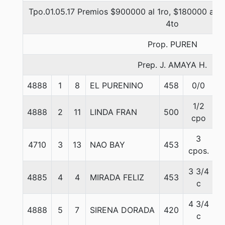
Tpo.01.05.17 Premios $900000 al 1ro, $180000 al 2
4to
Prop. PUREN
Prep. J. AMAYA H.
4888
1
8
EL PURENINO
458
0/0
5
1/2
4888
2
11
LINDA FRAN
500
5
cpo
3
4710
3
13
NAO BAY
453
5
cpos.
3 3/4
4885
4
4
MIRADA FELIZ
453
5
c
4 3/4
4888
5
7
SIRENA DORADA
420
5
c