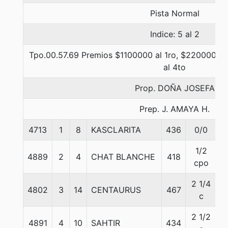
Pista Normal
Indice: 5 al 2
Tpo.00.57.69 Premios $1100000 al 1ro, $220000 al 
al 4to
Prop. DOÑA JOSEFA
Prep. J. AMAYA H.
4713
1
8
KASCLARITA
436
0/0
5
1/2
4889
2
4
CHAT BLANCHE
418
5
cpo
2 1/4
4802
3
14
CENTAURUS
467
5
c
2 1/2
4891
4
10
SAHTIR
434
5