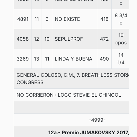
c
8 3/4
4891
11
3
NO EXISTE
418
5
c
10
4058
12
10
SEPULPROF
472
5
cpos
14
3269
13
11
LINDA Y BUENA
490
5
1/4
GENERAL COLOSO, C.M., 7. BREATHLESS STORM-
CONGRESS
NO CORRIERON : LOCO STEVIE EL CHINCOL
-4999-
12a.- Premio JUMAKOVSKY 2017, 10