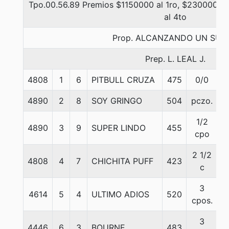
Tpo.00.56.89 Premios $1150000 al 1ro, $230000 al 
al 4to
Prop. ALCANZANDO UN SUE
Prep. L. LEAL J.
4808
1
6
PITBULL CRUZA
475
0/0
5
4890
2
8
SOY GRINGO
504
pczo.
6
1/2
4890
3
9
SUPER LINDO
455
5
cpo
2 1/2
4808
4
7
CHICHITA PUFF
423
5
c
3
4614
5
4
ULTIMO ADIOS
520
5
cpos.
3
4446
6
3
BOURNE
483
5