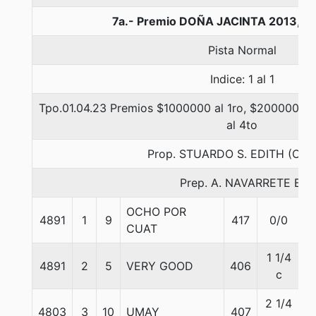
7a.- Premio DOÑA JACINTA 2013, 1
Pista Normal
Indice: 1 al 1
Tpo.01.04.23 Premios $1000000 al 1ro, $200000 al 
al 4to
Prop. STUARDO S. EDITH (CO
Prep. A. NAVARRETE B.
OCHO POR
4891
1
9
417
0/0
5
CUAT
1 1/4
4891
2
5
VERY GOOD
406
5
c
2 1/4
4803
3
10
UMAY
407
5