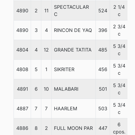
SPECTACULAR
2 1/4
4890
2
11
524
5
C
c
2 3/4
4890
3
4
RINCON DE YAQ
396
5
c
5 3/4
4804
4
12
GRANDE TATITA
485
5
c
5 3/4
4808
5
1
SIKRITER
456
5
c
5 3/4
4891
6
10
MALABARI
501
5
c
5 3/4
4887
7
7
HAARLEM
503
5
c
6
4886
8
2
FULL MOON PAR
447
5
cpos.