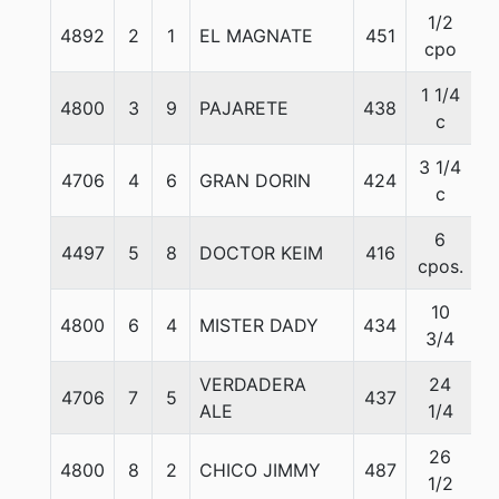
1/2
4892
2
1
EL MAGNATE
451
5
cpo
1 1/4
4800
3
9
PAJARETE
438
5
c
3 1/4
4706
4
6
GRAN DORIN
424
5
c
6
4497
5
8
DOCTOR KEIM
416
5
cpos.
10
4800
6
4
MISTER DADY
434
5
3/4
VERDADERA
24
4706
7
5
437
5
ALE
1/4
26
4800
8
2
CHICO JIMMY
487
5
1/2