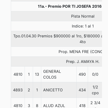
11a.- Premio POR TI JOSEFA 2016, 1
Pista Normal
Indice: 1 al 1
Tpo.01.04.30 Premios $900000 al 1ro, $180000 al 2
4to
Prop. MENA FRE (CONCE)
Prep. J. AMAYA H.
GENERAL
4810
1
13
490
0/0
5
COLOS
1/2
4893
2
1
ANICETTO
434
5
cpo
2 3/4
4810
3
8
ALUD AZUL
418
5