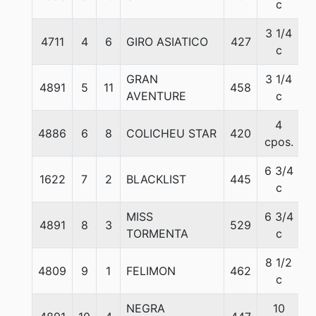
c
3 1/4
4711
4
6
GIRO ASIATICO
427
5
c
GRAN
3 1/4
4891
5
11
458
5
AVENTURE
c
4
4886
6
8
COLICHEU STAR
420
5
cpos.
6 3/4
1622
7
2
BLACKLIST
445
5
c
MISS
6 3/4
4891
8
3
529
5
TORMENTA
c
8 1/2
4809
9
1
FELIMON
462
5
c
NEGRA
10