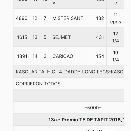
V
c
11
4890
12
7
MISTER SANTI
432
5
cpos
12
4615
13
5
SEJMET
431
5
1/4
19
4891
14
3
CARICAO
454
5
1/4
KASCLARITA, H.C., 4. DADDY LONG LEGS-KASCAR
CORRIERON TODOS.
-5000-
13a.- Premio TE DE TAPIT 2018, 11