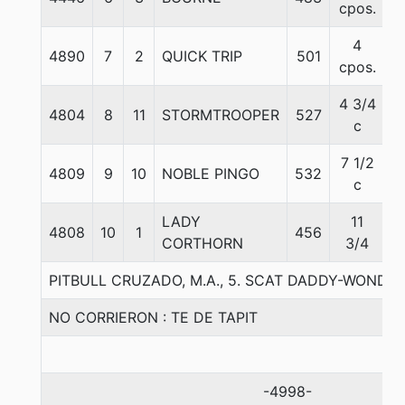
cpos.
4
4890
7
2
QUICK TRIP
501
6
cpos.
4 3/4
4804
8
11
STORMTROOPER
527
5
c
7 1/2
4809
9
10
NOBLE PINGO
532
5
c
LADY
11
4808
10
1
456
6
CORTHORN
3/4
PITBULL CRUZADO, M.A., 5. SCAT DADDY-WONDE
NO CORRIERON : TE DE TAPIT
-4998-