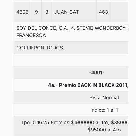
4893
9
3
JUAN CAT
463
5
SOY DEL CONCE, C.A., 4. STEVIE WONDERBOY-PA
FRANCESCA
CORRIERON TODOS.
-4991-
4a.- Premio BACK IN BLACK 2011, 1
Pista Normal
Indice: 1 al 1
Tpo.01.16.25 Premios $1900000 al 1ro, $380000 a
$95000 al 4to