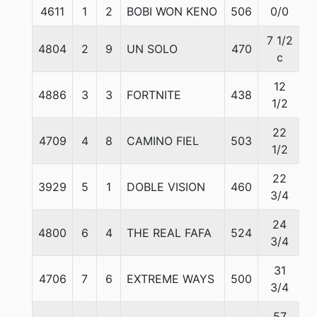
4611
1
2
BOBI WON KENO
506
0/0
5
7 1/2
4804
2
9
UN SOLO
470
5
c
12
4886
3
3
FORTNITE
438
5
1/2
22
4709
4
8
CAMINO FIEL
503
5
1/2
22
3929
5
1
DOBLE VISION
460
5
3/4
24
4800
6
4
THE REAL FAFA
524
5
3/4
31
4706
7
6
EXTREME WAYS
500
5
3/4
57