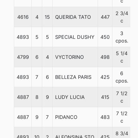
c
2 3/4
4616
4
15
QUERIDA TATO
447
5
c
3
4893
5
5
SPECIAL DUSHY
450
5
cpos.
5 1/4
4799
6
4
VYCTORINO
498
5
c
6
4893
7
6
BELLEZA PARIS
425
5
cpos.
7 1/2
4887
8
9
LUDY LUCIA
415
5
c
7 1/2
4887
9
7
PIDANCO
483
5
c
8 3/4
4893
10
2
ALFONSINA STO
425
5