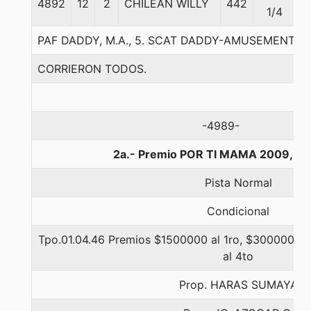
4892
12
2
CHILEAN WILLY
442
5
1/4
PAF DADDY, M.A., 5. SCAT DADDY-AMUSEMENT-
CORRIERON TODOS.
-4989-
2a.- Premio POR TI MAMA 2009, 11
Pista Normal
Condicional
Tpo.01.04.46 Premios $1500000 al 1ro, $300000 al 
al 4to
Prop. HARAS SUMAYA