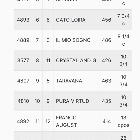
c
7 3/4
4893
6
8
GATO LOIRA
456
5
c
8 1/4
4889
7
3
IL MIO SOGNO
486
5
c
10
3577
8
11
CRYSTAL AND G
426
5
3/4
10
4807
9
5
TARAVANA
463
5
3/4
10
4810
10
9
PURA VIRTUD
435
5
3/4
FRANCO
13
4892
11
12
414
5
AUGUST
cpos
26