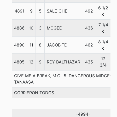
6 1/2
4891
9
5
SALE CHE
492
5
c
7 1/4
4886
10
3
MCGEE
436
5
c
8 1/4
4890
11
8
JACOBITE
462
5
c
12
4805
12
9
REY BALTHAZAR
435
5
3/4
GIVE ME A BREAK, M.C., 5. DANGEROUS MIDGE-L
TANAASA
CORRIERON TODOS.
-4994-