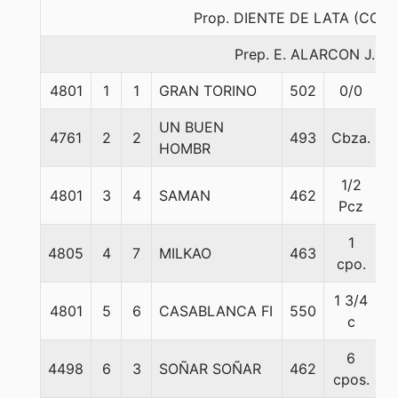
Prop. DIENTE DE LATA (CON
Prep. E. ALARCON J.
4801
1
1
GRAN TORINO
502
0/0
5
UN BUEN
4761
2
2
493
Cbza.
6
HOMBR
1/2
4801
3
4
SAMAN
462
5
Pcz
1
4805
4
7
MILKAO
463
4
cpo.
1 3/4
4801
5
6
CASABLANCA FI
550
5
c
6
4498
6
3
SOÑAR SOÑAR
462
5
cpos.