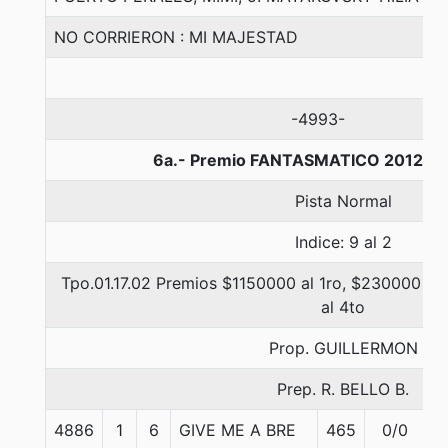
NO CORRIERON : MI MAJESTAD
-4993-
6a.- Premio FANTASMATICO 2012, 1
Pista Normal
Indice: 9 al 2
Tpo.01.17.02 Premios $1150000 al 1ro, $230000 al 
al 4to
Prop. GUILLERMON
Prep. R. BELLO B.
4886
1
6
GIVE ME A BRE
465
0/0
5