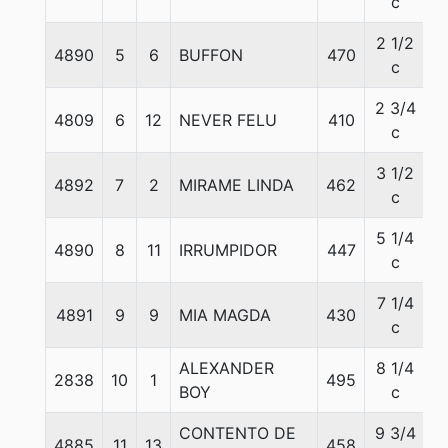
c
2 1/2
4890
5
6
BUFFON
470
5
c
2 3/4
4809
6
12
NEVER FELU
410
5
c
3 1/2
4892
7
2
MIRAME LINDA
462
5
c
5 1/4
4890
8
11
IRRUMPIDOR
447
5
c
7 1/4
4891
9
9
MIA MAGDA
430
5
c
ALEXANDER
8 1/4
2838
10
1
495
5
BOY
c
CONTENTO DE
9 3/4
4885
11
13
458
5