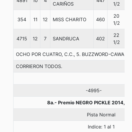
4891
10
4
447
5
CARIÑOS
1/2
20
354
11
12
MISS CHARITO
460
5
1/2
22
4715
12
7
SANDRUCA
402
5
1/2
OCHO POR CUATRO, C.C., 5. BUZZWORD-CAWAKI
CORRIERON TODOS.
-4995-
8a.- Premio NEGRO PICKLE 2014, 11
Pista Normal
Indice: 1 al 1