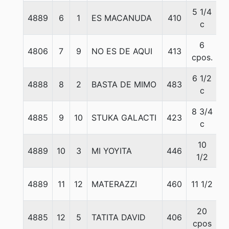
5 1/4
4889
6
1
ES MACANUDA
410
5
c
6
4806
7
9
NO ES DE AQUI
413
5
cpos.
6 1/2
4888
8
2
BASTA DE MIMO
483
5
c
8 3/4
4885
9
10
STUKA GALACTI
423
5
c
10
4889
10
3
MI YOYITA
446
5
1/2
4889
11
12
MATERAZZI
460
11 1/2
5
20
4885
12
5
TATITA DAVID
406
5
cpos