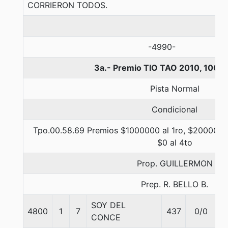
CORRIERON TODOS.
-4990-
3a.- Premio TIO TAO 2010, 1000
Pista Normal
Condicional
Tpo.00.58.69 Premios $1000000 al 1ro, $200000 a
$0 al 4to
Prop. GUILLERMON
Prep. R. BELLO B.
SOY DEL
4800
1
7
437
0/0
5
CONCE