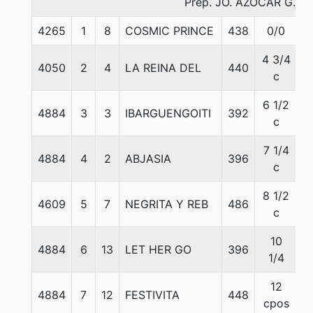
Prep. JO. AZOCAR G.
4265
1
8
COSMIC PRINCE
438
0/0
5
4 3/4
4050
2
4
LA REINA DEL
440
5
c
6 1/2
4884
3
3
IBARGUENGOITI
392
5
c
7 1/4
4884
4
2
ABJASIA
396
5
c
8 1/2
4609
5
7
NEGRITA Y REB
486
5
c
10
4884
6
13
LET HER GO
396
5
1/4
12
4884
7
12
FESTIVITA
448
5
cpos