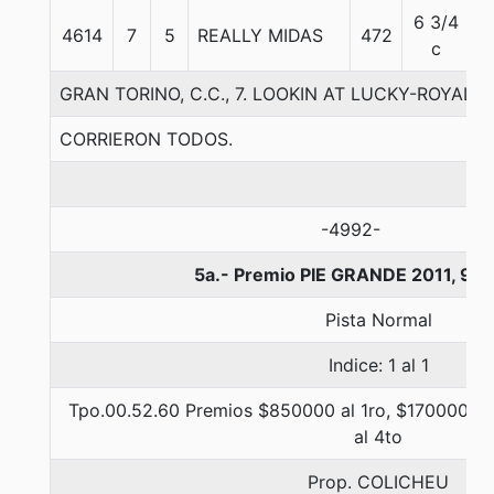
6 3/4
4614
7
5
REALLY MIDAS
472
5
c
GRAN TORINO, C.C., 7. LOOKIN AT LUCKY-ROYAL
CORRIERON TODOS.
-4992-
5a.- Premio PIE GRANDE 2011, 90
Pista Normal
Indice: 1 al 1
Tpo.00.52.60 Premios $850000 al 1ro, $170000 al 
al 4to
Prop. COLICHEU