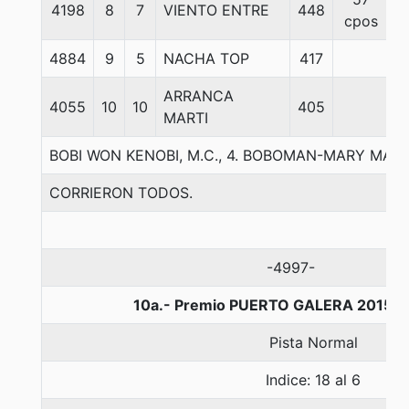
4198
8
7
VIENTO ENTRE
448
5
cpos
4884
9
5
NACHA TOP
417
5
ARRANCA
4055
10
10
405
5
MARTI
BOBI WON KENOBI, M.C., 4. BOBOMAN-MARY MA
CORRIERON TODOS.
-4997-
10a.- Premio PUERTO GALERA 2015, 
Pista Normal
Indice: 18 al 6