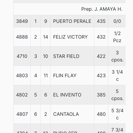
Prep. J. AMAYA H.
3849
1
9
PUERTO PERALE
435
0/0
5
1/2
4888
2
14
FELIZ VICTORY
432
5
Pcz
3
4710
3
10
STAR FIELD
422
5
cpos.
3 1/4
4803
4
11
FLIN FLAY
423
5
c
5
4802
5
6
EL INVENTO
385
5
cpos.
5 3/4
4807
6
2
CANTAOLA
480
5
c
7 3/4