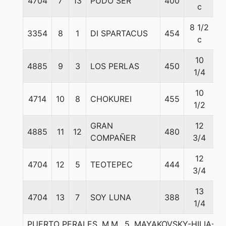
4704
7
13
PUDO SER
400
5
c
8 1/2
3354
8
1
DI SPARTACUS
454
5
c
10
4885
9
3
LOS PERLAS
450
5
1/4
10
4714
10
8
CHOKUREI
455
5
1/2
GRAN
12
4885
11
12
480
5
COMPAÑER
3/4
12
4704
12
5
TEOTEPEC
444
5
3/4
13
4704
13
7
SOY LUNA
388
5
1/4
PUERTO PERALES, M.M., 5. MAYAKOVSKY-HILIA-I