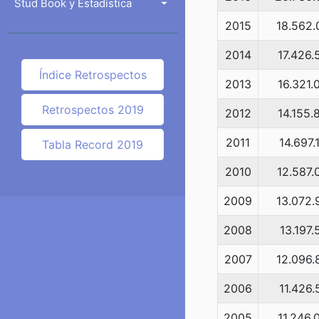
Stud Book y Estadística
2015
18.562.
2014
17.426.
Índice Retrospectos
2013
16.321.
Retrospectos 2019
2012
14.155.
2011
14.697.
Tabla Record 2019
2010
12.587.
2009
13.072.
2008
13.197.
2007
12.096.
2006
11.426.
2005
11.246.