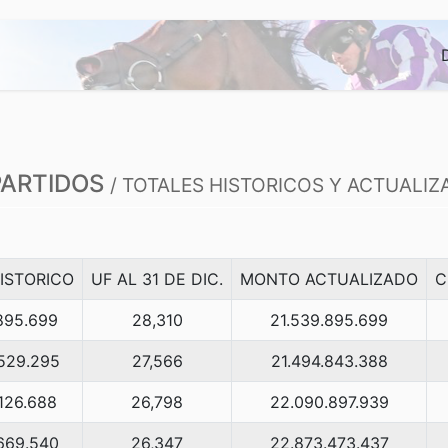
PARTIDOS
/ TOTALES HISTORICOS Y ACTUALIZ
ISTORICO
UF AL 31 DE DIC.
MONTO ACTUALIZADO
C
895.699
28,310
21.539.895.699
529.295
27,566
21.494.843.388
126.688
26,798
22.090.897.939
669.540
26,347
22.873.473.437