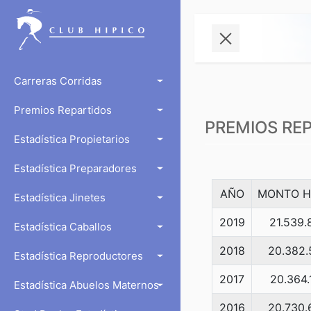
Carreras Corridas
Premios Repartidos
PREMIOS RE
Estadística Propietarios
Estadística Preparadores
AÑO
MONTO H
Estadística Jinetes
2019
21.539.
Estadística Caballos
2018
20.382.
Estadística Reproductores
2017
20.364.
Estadística Abuelos Maternos
2016
20.730.