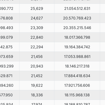
090.772
25,629
21.054.512.631
576.808
24,627
20.570.769.423
098.493
23,309
20.355.215.546
899.079
22,840
18.017.366.798
142.875
22,294
19.164.384.742
073.659
21,456
17.053.988.861
993.299
20,943
18.146.217.318
529.871
21,452
17.884.418.634
894.260
19,622
17.921.756.606
577.950
18,336
18.115.968.138
025.934
17,974
18.188.810.787