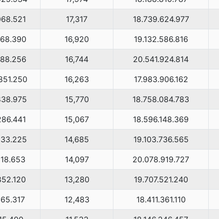
068.521
17,317
18.739.624.977
868.390
16,920
19.132.586.816
788.256
16,744
20.541.924.814
851.250
16,263
17.983.906.162
838.975
15,770
18.758.084.783
286.441
15,067
18.596.148.369
333.225
14,685
19.103.736.565
818.653
14,097
20.078.919.727
852.120
13,280
19.707.521.240
965.317
12,483
18.411.361.110