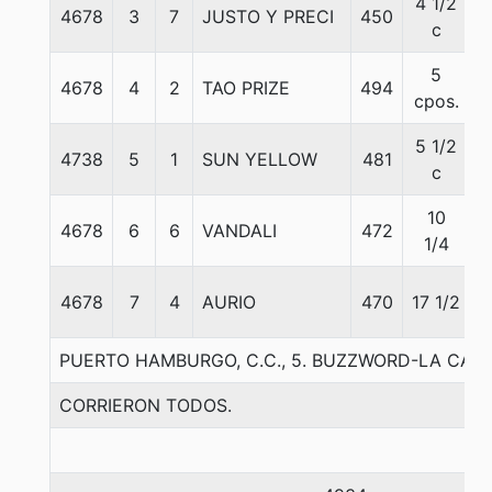
4 1/2
4678
3
7
JUSTO Y PRECI
450
5
c
5
4678
4
2
TAO PRIZE
494
5
cpos.
5 1/2
4738
5
1
SUN YELLOW
481
5
c
10
4678
6
6
VANDALI
472
5
1/4
4678
7
4
AURIO
470
17 1/2
5
PUERTO HAMBURGO, C.C., 5. BUZZWORD-LA CAPI
CORRIERON TODOS.