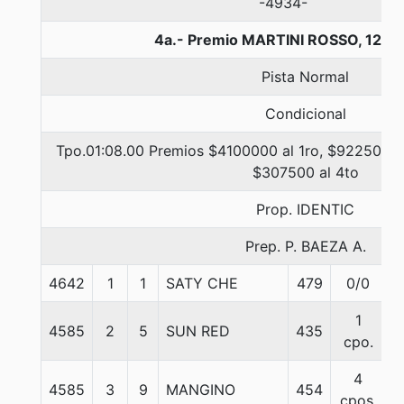
-4934-
4a.- Premio MARTINI ROSSO, 1200
Pista Normal
Condicional
Tpo.01:08.00 Premios $4100000 al 1ro, $922500 al
$307500 al 4to
Prop. IDENTIC
Prep. P. BAEZA A.
4642
1
1
SATY CHE
479
0/0
5
1
4585
2
5
SUN RED
435
5
cpo.
4
4585
3
9
MANGINO
454
5
cpos.