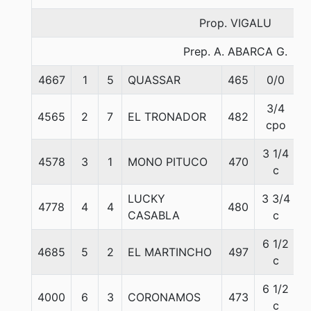
Prop. VIGALU
Prep. A. ABARCA G.
4667
1
5
QUASSAR
465
0/0
5
3/4
4565
2
7
EL TRONADOR
482
5
cpo
3 1/4
4578
3
1
MONO PITUCO
470
5
c
LUCKY
3 3/4
4778
4
4
480
5
CASABLA
c
6 1/2
4685
5
2
EL MARTINCHO
497
5
c
6 1/2
4000
6
3
CORONAMOS
473
5
c