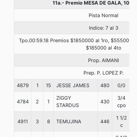
11a.- Premio MESA DE GALA, 1000
Pista Normal
Indice: 7 al 3
Tpo.00:59.18 Premios $1850000 al 1ro, $555000 al
$185000 al 4to
Prop. AIMANI
Prep. P. LOPEZ P.
4879
1
15
JESSE JAMES
480
0/0
5
ZIGGY
3/4
4784
2
1
430
5
STARDUS
cpo
1 1/2
4911
3
8
TEMUJINA
446
5
c