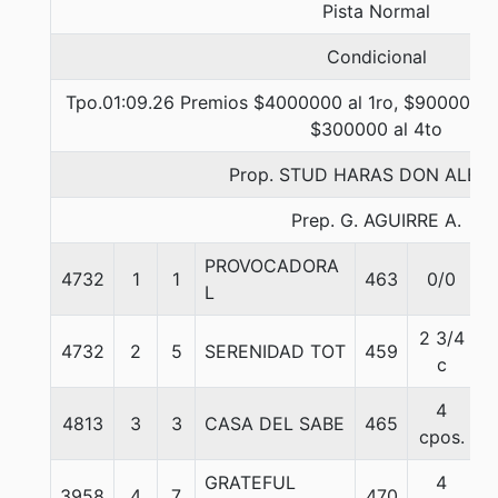
Pista Normal
Condicional
Tpo.01:09.26 Premios $4000000 al 1ro, $900000 al
$300000 al 4to
Prop. STUD HARAS DON ALBE
Prep. G. AGUIRRE A.
PROVOCADORA
4732
1
1
463
0/0
5
L
2 3/4
4732
2
5
SERENIDAD TOT
459
5
c
4
4813
3
3
CASA DEL SABE
465
5
cpos.
GRATEFUL
4
3958
4
7
470
5