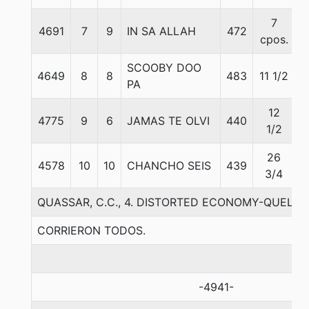
7
4691
7
9
IN SA ALLAH
472
5
cpos.
SCOOBY DOO
4649
8
8
483
11 1/2
5
PA
12
4775
9
6
JAMAS TE OLVI
440
5
1/2
26
4578
10
10
CHANCHO SEIS
439
5
3/4
QUASSAR, C.C., 4. DISTORTED ECONOMY-QUELEN
CORRIERON TODOS.
-4941-