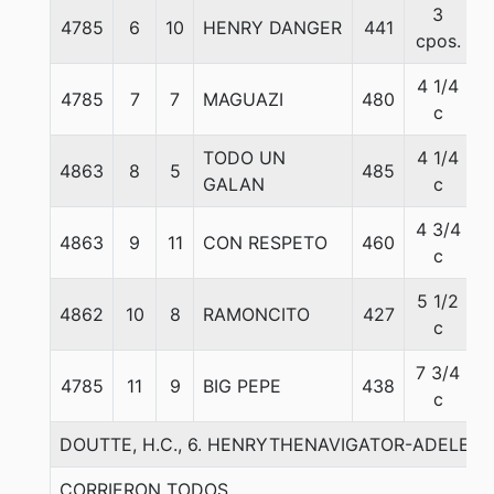
3
4785
6
10
HENRY DANGER
441
6
cpos.
4 1/4
4785
7
7
MAGUAZI
480
5
c
TODO UN
4 1/4
4863
8
5
485
5
GALAN
c
4 3/4
4863
9
11
CON RESPETO
460
5
c
5 1/2
4862
10
8
RAMONCITO
427
5
c
7 3/4
4785
11
9
BIG PEPE
438
5
c
DOUTTE, H.C., 6. HENRYTHENAVIGATOR-ADELE DI
CORRIERON TODOS.