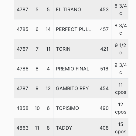
6 3/4
4787
5
5
EL TIRANO
453
5
c
8 3/4
4785
6
14
PERFECT PULL
457
5
c
9 1/2
4767
7
11
TORIN
421
5
c
9 3/4
4786
8
4
PREMIO FINAL
516
5
c
11
4787
9
12
GAMBITO REY
454
5
cpos
12
4858
10
6
TOPISIMO
490
5
cpos
15
4863
11
8
TADDY
408
5
cpos