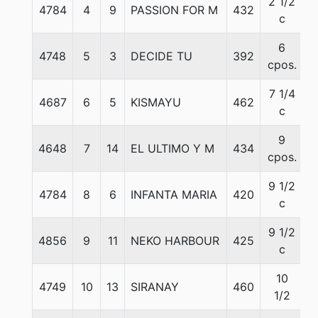
2 1/2
4784
4
9
PASSION FOR M
432
5
c
6
4748
5
3
DECIDE TU
392
5
cpos.
7 1/4
4687
6
5
KISMAYU
462
5
c
9
4648
7
14
EL ULTIMO Y M
434
5
cpos.
9 1/2
4784
8
6
INFANTA MARIA
420
5
c
9 1/2
4856
9
11
NEKO HARBOUR
425
5
c
10
4749
10
13
SIRANAY
460
5
1/2