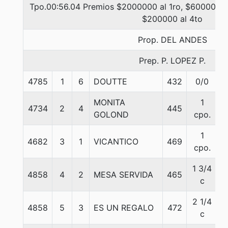
Tpo.00:56.04 Premios $2000000 al 1ro, $600000 a
$200000 al 4to
Prop. DEL ANDES
Prep. P. LOPEZ P.
4785
1
6
DOUTTE
432
0/0
5
MONITA
1
4734
2
4
445
5
GOLOND
cpo.
1
4682
3
1
VICANTICO
469
5
cpo.
1 3/4
4858
4
2
MESA SERVIDA
465
6
c
2 1/4
4858
5
3
ES UN REGALO
472
6
c