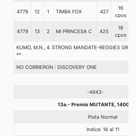
16
4779
12
1
TIMBA FOX
427
5
cpos
18
4779
13
2
MI PRINCESA C
425
5
cpos
KUMO, M.N., 4. STRONG MANDATE-REGGIES GRA
**
NO CORRIERON : DISCOVERY ONE
-4943-
13a.- Premio MUTANTE, 1400 m
Pista Normal
Indice: 16 al 11