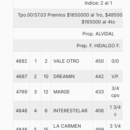
Indice: 2 al 1
Tpo.00:57.03 Premios $1650000 al 1ro, $495000 al
$165000 al 4to
Prop. ALVIDAL
Prep. F. HIDALGO F.
4692
1
2
VALE OTRO
450
0/0
5
4687
2
10
DREAMIN
442
V.P.
5
3/4
4769
3
12
MARGE
433
5
cpo
1 3/4
4848
4
6
INTERESTELAR
406
5
c
LA CARMEN
3 1/4
4848
5
15
469
5