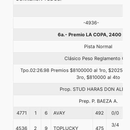
-4936-
6a.- Premio LA COPA, 2400 me
Pista Normal
Clásico Peso Reglamento Gr. 
Tpo.02:26.98 Premios $8100000 al 1ro, $2025000
3ro, $810000 al 4to
Prop. STUD HARAS DON ALBE
Prep. P. BAEZA A.
4771
1
6
AVAY
492
0/0
5
3/4
4536
2
9
TOPLUCKY
475
5