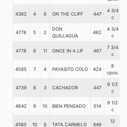
4 3/4
4362
4
6
ON THE CLIFF
447
5
c
DON
4 3/4
4778
5
2
462
5
QUILLAGUA
c
7 3/4
4778
6
11
ONCE IN A LIF
467
5
c
8
4585
7
4
PAYASITO COLO
424
5
cpos.
9 1/2
4739
8
3
CACHADOR
447
5
c
9 1/2
4642
9
10
BIEN PENSADO
514
5
c
12
4585
10
8
TATA CARMELO
446
5