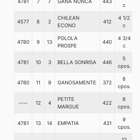
4781
7
7
GANA NUNCA
443
5
c
CHILEAN
4 1/2
4577
8
2
412
5
ECONO
c
POLOLA
4 3/4
4780
9
13
440
5
PROSPE
c
5
4781
10
3
BELLA SONRISA
446
5
cpos.
8
4780
11
9
GANOSAMENTE
372
5
cpos.
PETITE
8
----
12
4
422
5
MARGUE
cpos.
9
4781
13
14
EMPATIA
431
5
cpos.
12