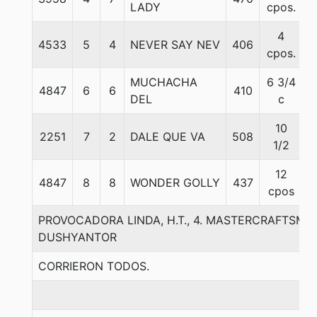
LADY
cpos.
4
4533
5
4
NEVER SAY NEV
406
5
cpos.
MUCHACHA
6 3/4
4847
6
6
410
5
DEL
c
10
2251
7
2
DALE QUE VA
508
5
1/2
12
4847
8
8
WONDER GOLLY
437
5
cpos
PROVOCADORA LINDA, H.T., 4. MASTERCRAFTSMA
DUSHYANTOR
CORRIERON TODOS.