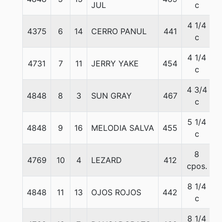
JUL
c
4 1/4
4375
6
14
CERRO PANUL
441
5
c
4 1/4
4731
7
11
JERRY YAKE
454
5
c
4 3/4
4848
8
3
SUN GRAY
467
5
c
5 1/4
4848
9
16
MELODIA SALVA
455
5
c
8
4769
10
4
LEZARD
412
5
cpos.
8 1/4
4848
11
13
OJOS ROJOS
442
5
c
8 1/4