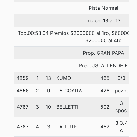
Pista Normal
Indice: 18 al 13
Tpo.00:58.04 Premios $2000000 al 1ro, $600000 a
$200000 al 4to
Prop. GRAN PAPA
Prep. JS. ALLENDE F.
4859
1
13
KUMO
465
0/0
5
4656
2
9
LA GOYITA
426
pczo.
5
3
4787
3
10
BELLETTI
502
5
cpos.
3 3/4
4787
4
3
LA TUTE
452
5
c