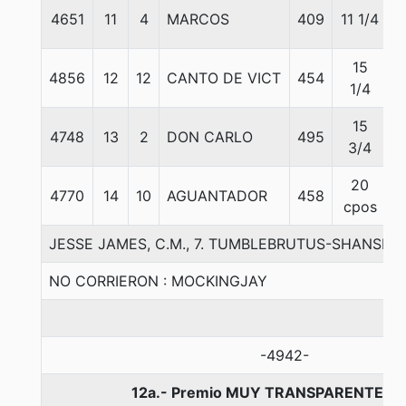
4651
11
4
MARCOS
409
11 1/4
5
15
4856
12
12
CANTO DE VICT
454
5
1/4
15
4748
13
2
DON CARLO
495
5
3/4
20
4770
14
10
AGUANTADOR
458
5
cpos
JESSE JAMES, C.M., 7. TUMBLEBRUTUS-SHANSI-
NO CORRIERON : MOCKINGJAY
-4942-
12a.- Premio MUY TRANSPARENTE, 1