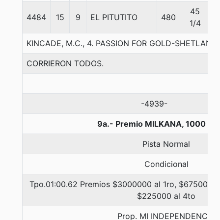
45
4484
15
9
EL PITUTITO
480
5
1/4
KINCADE, M.C., 4. PASSION FOR GOLD-SHETLAN
CORRIERON TODOS.
-4939-
9a.- Premio MILKANA, 1000 me
Pista Normal
Condicional
Tpo.01:00.62 Premios $3000000 al 1ro, $675000 al
$225000 al 4to
Prop. MI INDEPENDENCIA