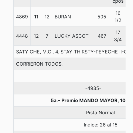
cpos
16
4869
11
12
BURAN
505
5
1/2
17
4448
12
7
LUCKY ASCOT
467
5
3/4
SATY CHE, M.C., 4. STAY THIRSTY-PEYECHE II-OR
CORRIERON TODOS.
-4935-
5a.- Premio MANDO MAYOR, 1000
Pista Normal
Indice: 26 al 15