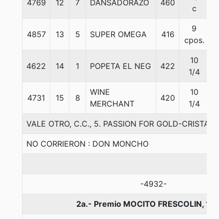
4769
12
7
DANSADORAZO
460
5
c
9
4857
13
5
SUPER OMEGA
416
5
cpos.
10
4622
14
1
POPETA EL NEG
422
5
1/4
WINE
10
4731
15
8
420
5
MERCHANT
1/4
VALE OTRO, C.C., 5. PASSION FOR GOLD-CRISTAL
NO CORRIERON : DON MONCHO
-4932-
2a.- Premio MOCITO FRESCOLIN, 12