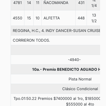
4781
14
11
ÑACOMANDA
431
5
1/4
13
4550
15
10
ALFETTA
448
5
1/2
REGGINA, H.C., 4. INDY DANCER-SUSAN CRUISE-C
CORRIERON TODOS.
-4940-
10a.- Premio BENEDICTO AGUADO H., 
Pista Normal
Clásico Condicional
Tpo.01:50.22 Premios $7400000 al 1ro, $1850000 a
$555000 al 4to