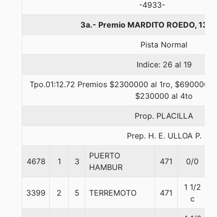
-4933-
3a.- Premio MARDITO ROEDO, 1300
Pista Normal
Indice: 26 al 19
Tpo.01:12.72 Premios $2300000 al 1ro, $690000 al
$230000 al 4to
Prop. PLACILLA
Prep. H. E. ULLOA P.
PUERTO
4678
1
3
471
0/0
5
HAMBUR
1 1/2
3399
2
5
TERREMOTO
471
5
c