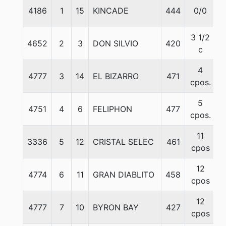
4186
1
15
KINCADE
444
0/0
5
3 1/2
4652
2
3
DON SILVIO
420
5
c
4
4777
3
14
EL BIZARRO
471
5
cpos.
5
4751
4
6
FELIPHON
477
5
cpos.
11
3336
5
12
CRISTAL SELEC
461
5
cpos
12
4774
6
11
GRAN DIABLITO
458
5
cpos
12
4777
7
10
BYRON BAY
427
5
cpos