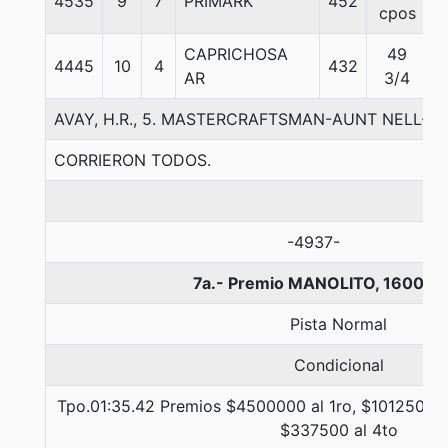
4535
9
7
PRIMARK
452
5
cpos
CAPRICHOSA
49
4445
10
4
432
5
AR
3/4
AVAY, H.R., 5. MASTERCRAFTSMAN-AUNT NELL-C
CORRIERON TODOS.
-4937-
7a.- Premio MANOLITO, 1600 m
Pista Normal
Condicional
Tpo.01:35.42 Premios $4500000 al 1ro, $1012500 a
$337500 al 4to