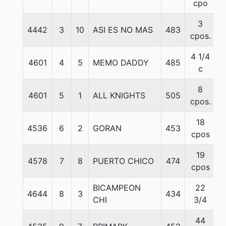
cpo
3
4442
3
10
ASI ES NO MAS
483
6
cpos.
4 1/4
4601
4
5
MEMO DADDY
485
5
c
8
4601
5
1
ALL KNIGHTS
505
5
cpos.
18
4536
6
2
GORAN
453
6
cpos
19
4578
7
8
PUERTO CHICO
474
5
cpos
BICAMPEON
22
4644
8
3
434
6
CHI
3/4
44