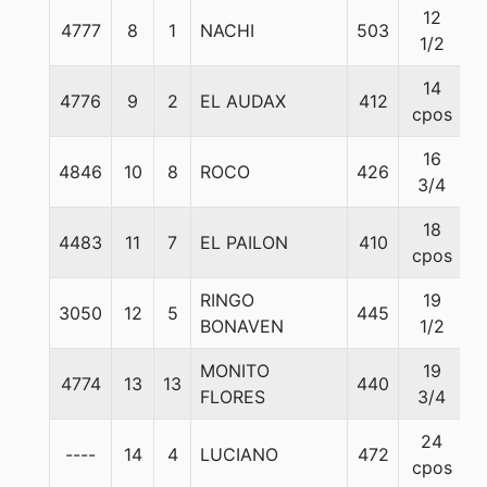
12
4777
8
1
NACHI
503
5
1/2
14
4776
9
2
EL AUDAX
412
5
cpos
16
4846
10
8
ROCO
426
5
3/4
18
4483
11
7
EL PAILON
410
5
cpos
RINGO
19
3050
12
5
445
5
BONAVEN
1/2
MONITO
19
4774
13
13
440
5
FLORES
3/4
24
----
14
4
LUCIANO
472
5
cpos