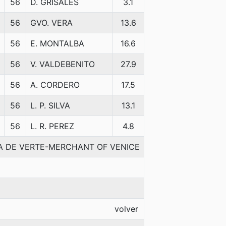
56
D. GRISALES
3.1
56
GVO. VERA
13.6
56
E. MONTALBA
16.6
56
V. VALDEBENITO
27.9
56
A. CORDERO
17.5
56
L. P. SILVA
13.1
56
L. R. PEREZ
4.8
IA DE VERTE-MERCHANT OF VENICE
volver