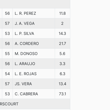
56
L. R. PEREZ
11.8
57
J. A. VEGA
2
53
L. P. SILVA
14.3
56
A. CORDERO
21.7
55
M. DONOSO
5.6
56
L. ARAUJO
3.3
54
L. E. ROJAS
6.3
57
JS. VERA
13.4
53
C. CABRERA
73.1
ERSCOURT