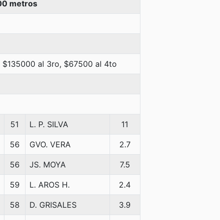
00 metros
 $135000 al 3ro, $67500 al 4to
51
L. P. SILVA
11
56
GVO. VERA
2.7
56
JS. MOYA
7.5
59
L. AROS H.
2.4
58
D. GRISALES
3.9