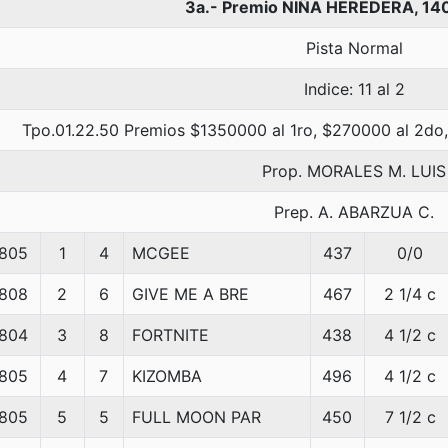
3a.- Premio NIÑA HEREDERA, 14
Pista Normal
Indice: 11 al 2
Tpo.01.22.50 Premios $1350000 al 1ro, $270000 al 2do,
Prop. MORALES M. LUIS
Prep. A. ABARZUA C.
805
1
4
MCGEE
437
0/0
808
2
6
GIVE ME A BRE
467
2 1/4 c
804
3
8
FORTNITE
438
4 1/2 c
805
4
7
KIZOMBA
496
4 1/2 c
805
5
5
FULL MOON PAR
450
7 1/2 c