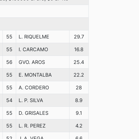
55
L. RIQUELME
29.7
55
I. CARCAMO
16.8
56
GVO. AROS
25.4
55
E. MONTALBA
22.2
55
A. CORDERO
28
54
L. P. SILVA
8.9
55
D. GRISALES
9.1
55
L. R. PEREZ
4.2
52
J. A. VEGA
6.6