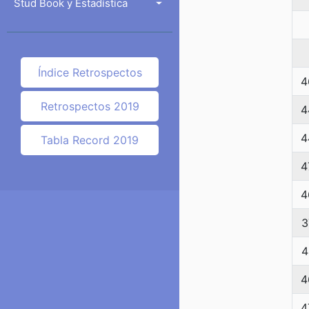
Stud Book y Estadística
Índice Retrospectos
4
Retrospectos 2019
4
4
Tabla Record 2019
4
4
3
4
4
4