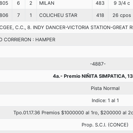
805
6
2
MILAN
483
9 3/4 c
806
7
1
COLICHEU STAR
418
26 cpos
CGEE, C.C., 8. INDY DANCER-VICTORIA STATION-GREAT 
O CORRIERON : HAMPER
-4887-
4a.- Premio NIÑITA SIMPATICA, 1
Pista Normal
Indice: 1 al 1
Tpo.01.17.36 Premios $1000000 al 1ro, $200000 al 2d
Prop. S.C.I. (CONCE)