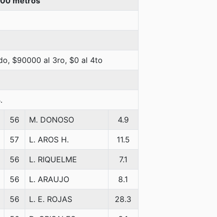
000 metros
o, $90000 al 3ro, $0 al 4to
.
56
M. DONOSO
4.9
57
L. AROS H.
11.5
56
L. RIQUELME
7.1
56
L. ARAUJO
8.1
56
L. E. ROJAS
28.3