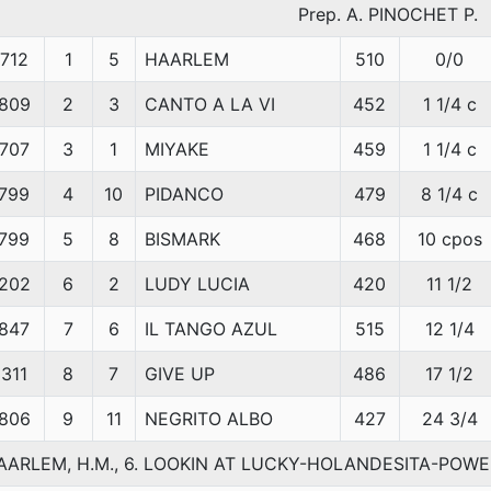
Prep. A. PINOCHET P.
712
1
5
HAARLEM
510
0/0
809
2
3
CANTO A LA VI
452
1 1/4 c
707
3
1
MIYAKE
459
1 1/4 c
799
4
10
PIDANCO
479
8 1/4 c
799
5
8
BISMARK
468
10 cpos
202
6
2
LUDY LUCIA
420
11 1/2
847
7
6
IL TANGO AZUL
515
12 1/4
311
8
7
GIVE UP
486
17 1/2
806
9
11
NEGRITO ALBO
427
24 3/4
AARLEM, H.M., 6. LOOKIN AT LUCKY-HOLANDESITA-POW