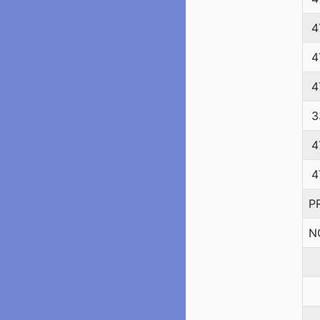
4
4
4
3
4
4
P
N