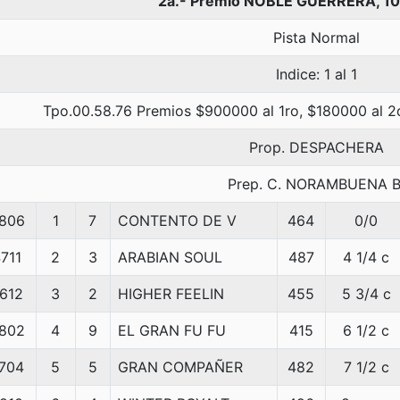
2a.- Premio NOBLE GUERRERA, 1
Pista Normal
Indice: 1 al 1
Tpo.00.58.76 Premios $900000 al 1ro, $180000 al 2d
Prop. DESPACHERA
Prep. C. NORAMBUENA B
806
1
7
CONTENTO DE V
464
0/0
711
2
3
ARABIAN SOUL
487
4 1/4 c
612
3
2
HIGHER FEELIN
455
5 3/4 c
802
4
9
EL GRAN FU FU
415
6 1/2 c
704
5
5
GRAN COMPAÑER
482
7 1/2 c