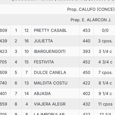
Prop. CALUFO (CONCE)
Prep. E. ALARCON J.
609
1
12
PRETTY CASABL
453
0/0
439
2
16
JULIETTA
440
3 cpos.
423
3
10
IBARGUENGOITI
393
3 1/4 c
705
4
15
FESTIVITA
452
4 3/4 c
609
5
7
DULCE CANELA
450
7 cpos.
740
6
13
MALDITA COSTU
422
8 1/4 c
401
7
14
ABJASIA
402
9 1/4 c
659
8
4
VIAJERA ALEGR
432
11 cpos
705
9
8
LA IMPOPULAR
422
12 1/4