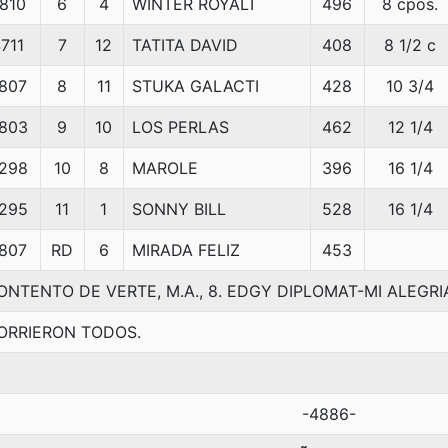
810
6
4
WINTER ROYALT
496
8 cpos.
711
7
12
TATITA DAVID
408
8 1/2 c
807
8
11
STUKA GALACTI
428
10 3/4
803
9
10
LOS PERLAS
462
12 1/4
298
10
8
MAROLE
396
16 1/4
295
11
1
SONNY BILL
528
16 1/4
807
RD
6
MIRADA FELIZ
453
ONTENTO DE VERTE, M.A., 8. EDGY DIPLOMAT-MI ALEGR
ORRIERON TODOS.
-4886-