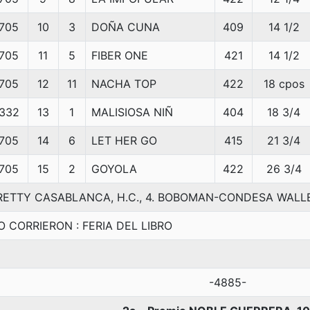
705
10
3
DOÑA CUNA
409
14 1/2
705
11
5
FIBER ONE
421
14 1/2
705
12
11
NACHA TOP
422
18 cpos
332
13
1
MALISIOSA NIÑ
404
18 3/4
705
14
6
LET HER GO
415
21 3/4
705
15
2
GOYOLA
422
26 3/4
RETTY CASABLANCA, H.C., 4. BOBOMAN-CONDESA WAL
O CORRIERON : FERIA DEL LIBRO
-4885-