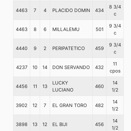
8 3/4
4463
7
4
PLACIDO DOMIN
434
5
c
9 3/4
4463
8
6
MILLALEMU
501
5
c
9 3/4
4440
9
2
PERIPATETICO
459
5
c
11
4237
10
14
DON SERVANDO
432
5
cpos
LUCKY
14
4456
11
13
460
5
LUCIANO
1/2
14
3902
12
7
EL GRAN TORO
482
5
1/2
14
3898
13
12
EL BIJI
456
5
1/2