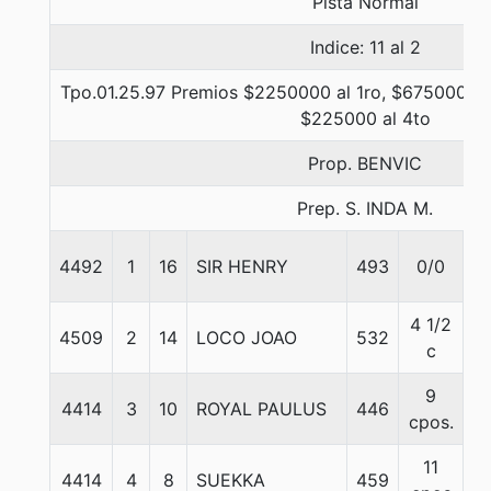
Pista Normal
Indice: 11 al 2
Tpo.01.25.97 Premios $2250000 al 1ro, $675000 al
$225000 al 4to
Prop. BENVIC
Prep. S. INDA M.
4492
1
16
SIR HENRY
493
0/0
5
4 1/2
4509
2
14
LOCO JOAO
532
5
c
9
4414
3
10
ROYAL PAULUS
446
5
cpos.
11
4414
4
8
SUEKKA
459
5