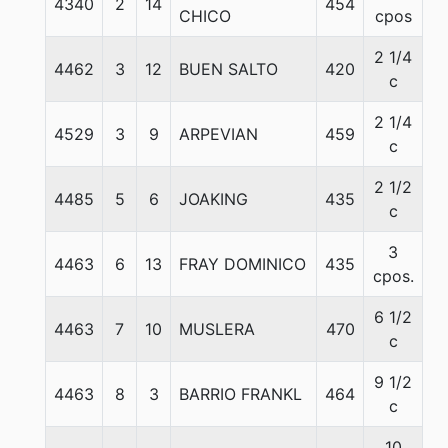
4340
2
14
454
5
CHICO
cpos
2 1/4
4462
3
12
BUEN SALTO
420
5
c
2 1/4
4529
3
9
ARPEVIAN
459
5
c
2 1/2
4485
5
6
JOAKING
435
5
c
3
4463
6
13
FRAY DOMINICO
435
5
cpos.
6 1/2
4463
7
10
MUSLERA
470
5
c
9 1/2
4463
8
3
BARRIO FRANKL
464
5
c
10