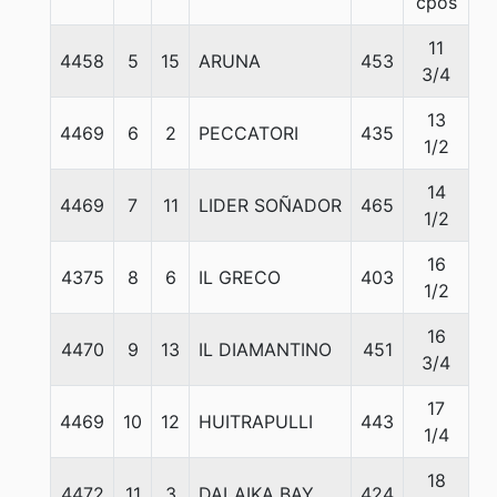
cpos
11
4458
5
15
ARUNA
453
5
3/4
13
4469
6
2
PECCATORI
435
5
1/2
14
4469
7
11
LIDER SOÑADOR
465
5
1/2
16
4375
8
6
IL GRECO
403
5
1/2
16
4470
9
13
IL DIAMANTINO
451
5
3/4
17
4469
10
12
HUITRAPULLI
443
5
1/4
18
4472
11
3
DALAIKA BAY
424
5