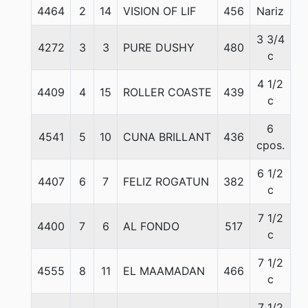
4464
2
14
VISION OF LIF
456
Nariz
5
3 3/4
4272
3
3
PURE DUSHY
480
5
c
4 1/2
4409
4
15
ROLLER COASTE
439
5
c
6
4541
5
10
CUNA BRILLANT
436
5
cpos.
6 1/2
4407
6
7
FELIZ ROGATUN
382
5
c
7 1/2
4400
7
6
AL FONDO
517
5
c
7 1/2
4555
8
11
EL MAAMADAN
466
5
c
7 1/2