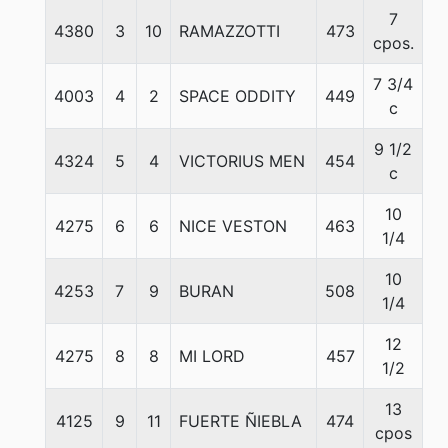
7
4380
3
10
RAMAZZOTTI
473
5
cpos.
7 3/4
4003
4
2
SPACE ODDITY
449
5
c
9 1/2
4324
5
4
VICTORIUS MEN
454
5
c
10
4275
6
6
NICE VESTON
463
5
1/4
10
4253
7
9
BURAN
508
5
1/4
12
4275
8
8
MI LORD
457
5
1/2
13
4125
9
11
FUERTE ÑIEBLA
474
5
cpos