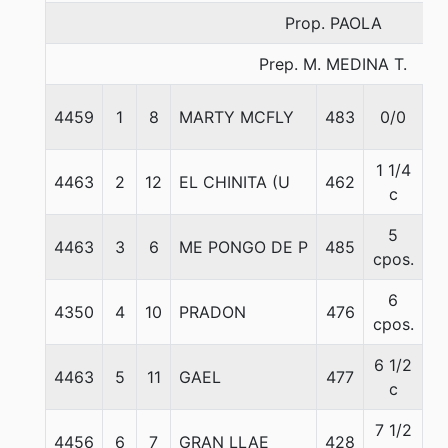
Prop. PAOLA
Prep. M. MEDINA T.
4459
1
8
MARTY MCFLY
483
0/0
5
1 1/4
4463
2
12
EL CHINITA (U
462
5
c
5
4463
3
6
ME PONGO DE P
485
5
cpos.
6
4350
4
10
PRADON
476
5
cpos.
6 1/2
4463
5
11
GAEL
477
5
c
7 1/2
4456
6
7
GRAN LLAE
428
5