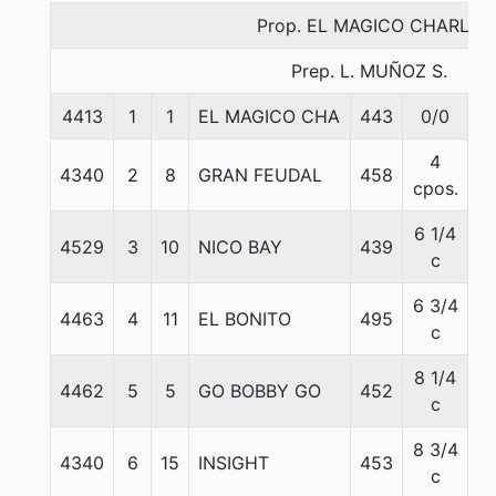
Prop. EL MAGICO CHARLY
Prep. L. MUÑOZ S.
4413
1
1
EL MAGICO CHA
443
0/0
5
4
4340
2
8
GRAN FEUDAL
458
5
cpos.
6 1/4
4529
3
10
NICO BAY
439
5
c
6 3/4
4463
4
11
EL BONITO
495
5
c
8 1/4
4462
5
5
GO BOBBY GO
452
5
c
8 3/4
4340
6
15
INSIGHT
453
5
c