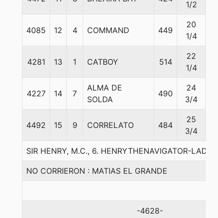
1/2
20
4085
12
4
COMMAND
449
5
1/4
22
4281
13
1
CATBOY
514
5
1/4
ALMA DE
24
4227
14
7
490
5
SOLDA
3/4
25
4492
15
9
CORRELATO
484
5
3/4
SIR HENRY, M.C., 6. HENRYTHENAVIGATOR-LADY
NO CORRIERON : MATIAS EL GRANDE
-4628-