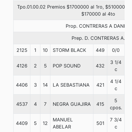
Tpo.01.00.02 Premios $1700000 al 1ro, $510000 al
$170000 al 4to
Prop. CONTRERAS A DANIEL
Prep. D. CONTRERAS A.
2125
1
10
STORM BLACK
449
0/0
5
3 1/4
4126
2
5
POP SOUND
432
5
c
4 1/4
4406
3
14
LA SEBASTIANA
421
5
c
5
4537
4
7
NEGRA GUAJIRA
415
5
cpos.
MANUEL
7 3/4
4409
5
12
501
5
ABELAR
c