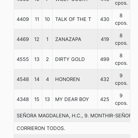
cpos.
8
4409
11
10
TALK OF THE T
430
5
cpos.
8
4469
12
1
ZANAZAPA
419
5
cpos.
8
4555
13
2
DIRTY GOLD
499
5
cpos.
9
4548
14
4
HONOREN
432
5
cpos.
9
4348
15
13
MY DEAR BOY
425
5
cpos.
SEÑORA MAGDALENA, H.C., 9. MONTHIR-SEÑORA
CORRIERON TODOS.