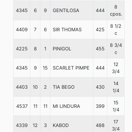
8
4345
6
9
GENTILOSA
444
5
cpos.
8 1/2
4409
7
6
SIR THOMAS
425
5
c
8 3/4
4225
8
1
PINIGOL
455
5
c
12
4345
9
15
SCARLET PIMPE
444
5
3/4
14
4403
10
2
TIA BEGO
430
5
1/4
15
4537
11
11
MI LINDURA
399
5
1/4
17
4339
12
3
KABOD
488
5
3/4