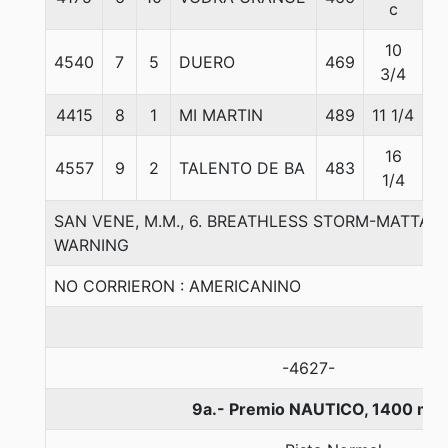
c
10
4540
7
5
DUERO
469
5
3/4
4415
8
1
MI MARTIN
489
11 1/4
5
16
4557
9
2
TALENTO DE BA
483
5
1/4
SAN VENE, M.M., 6. BREATHLESS STORM-MATTA
WARNING
NO CORRIERON : AMERICANINO
-4627-
9a.- Premio NAUTICO, 1400 met