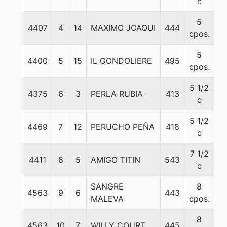
c
5
4407
4
14
MAXIMO JOAQUI
444
5
cpos.
5
4400
5
15
IL GONDOLIERE
495
5
cpos.
5 1/2
4375
6
3
PERLA RUBIA
413
5
c
5 1/2
4469
7
12
PERUCHO PEÑA
418
5
c
7 1/2
4411
8
5
AMIGO TITIN
543
5
c
SANGRE
8
4563
9
6
443
5
MALEVA
cpos.
8
4563
10
7
WILLY COURT
445
5