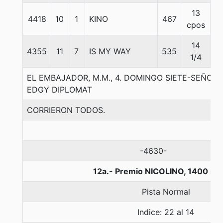
13
4418
10
1
KINO
467
5
cpos
14
4355
11
7
IS MY WAY
535
5
1/4
EL EMBAJADOR, M.M., 4. DOMINGO SIETE-SEÑOR
EDGY DIPLOMAT
CORRIERON TODOS.
-4630-
12a.- Premio NICOLINO, 1400 me
Pista Normal
Indice: 22 al 14