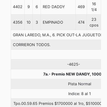
16
4402
9
6
RED DADDY
469
5
1/4
23
4356
10
3
EMPINADO
474
5
cpos
GRAN LAREDO, M.A., 6. PICK OUT-LA JUGUETON
CORRIERON TODOS.
-4625-
7a.- Premio NEW DANDY, 1000 m
Pista Normal
Indice: 8 al 1
Tpo.00.59.65 Premios $1700000 al 1ro, $510000 al