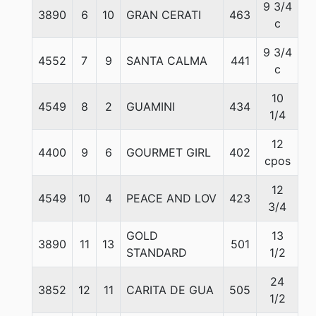
9 3/4
3890
6
10
GRAN CERATI
463
5
c
9 3/4
4552
7
9
SANTA CALMA
441
6
c
10
4549
8
2
GUAMINI
434
5
1/4
12
4400
9
6
GOURMET GIRL
402
5
cpos
12
4549
10
4
PEACE AND LOV
423
5
3/4
GOLD
13
3890
11
13
501
5
STANDARD
1/2
24
3852
12
11
CARITA DE GUA
505
5
1/2