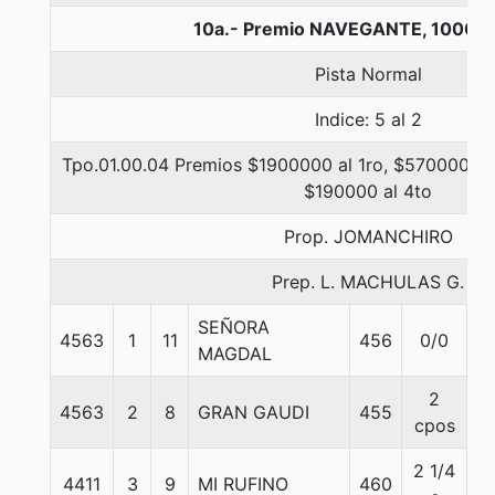
10a.- Premio NAVEGANTE, 1000 m
Pista Normal
Indice: 5 al 2
Tpo.01.00.04 Premios $1900000 al 1ro, $570000 al
$190000 al 4to
Prop. JOMANCHIRO
Prep. L. MACHULAS G.
SEÑORA
4563
1
11
456
0/0
5
MAGDAL
2
4563
2
8
GRAN GAUDI
455
5
cpos
2 1/4
4411
3
9
MI RUFINO
460
5