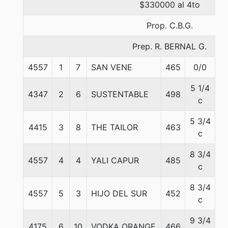
$330000 al 4to
Prop. C.B.G.
Prep. R. BERNAL G.
4557
1
7
SAN VENE
465
0/0
5
5 1/4
4347
2
6
SUSTENTABLE
498
5
c
5 3/4
4415
3
8
THE TAILOR
463
5
c
8 3/4
4557
4
4
YALI CAPUR
485
5
c
8 3/4
4557
5
3
HIJO DEL SUR
452
5
c
9 3/4
4175
6
10
VODKA ORANGE
466
5