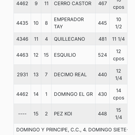
4462
9
11
CERRO CASTOR
467
5
cpos
EMPERADOR
10
4435
10
8
445
5
TAY
1/2
4346
11
4
QUILLECANO
481
11 1/4
5
12
4463
12
15
ESQUILIO
524
5
cpos
12
2931
13
7
DECIMO REAL
440
5
1/4
14
4462
14
1
DOMINGO EL GR
430
5
cpos
15
----
15
2
PEZ KOI
448
5
1/4
DOMINGO Y PRINCIPE, C.C., 4. DOMINGO SIETE-LI