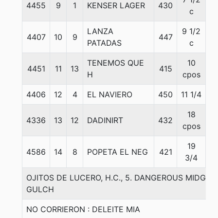
4455
9
1
KENSER LAGER
430
5
c
LANZA
9 1/2
4407
10
9
447
5
PATADAS
c
TENEMOS QUE
10
4451
11
13
415
5
H
cpos
4406
12
4
EL NAVIERO
450
11 1/4
5
18
4336
13
12
DADINIRT
432
5
cpos
19
4586
14
8
POPETA EL NEG
421
5
3/4
OJITOS DE LUCERO, H.C., 5. DANGEROUS MIDGE-
GULCH
NO CORRIERON : DELEITE MIA