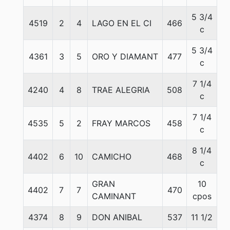
5 3/4
4519
2
4
LAGO EN EL CI
466
5
c
5 3/4
4361
3
5
ORO Y DIAMANT
477
5
c
7 1/4
4240
4
8
TRAE ALEGRIA
508
5
c
7 1/4
4535
5
2
FRAY MARCOS
458
5
c
8 1/4
4402
6
10
CAMICHO
468
5
c
GRAN
10
4402
7
7
470
5
CAMINANT
cpos
4374
8
9
DON ANIBAL
537
11 1/2
5