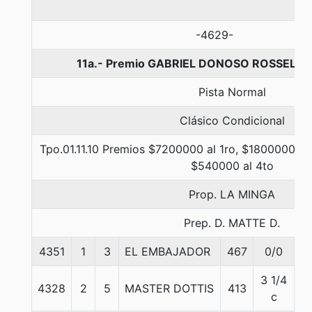
-4629-
11a.- Premio GABRIEL DONOSO ROSSELOT,
Pista Normal
Clásico Condicional
Tpo.01.11.10 Premios $7200000 al 1ro, $1800000 al
$540000 al 4to
Prop. LA MINGA
Prep. D. MATTE D.
4351
1
3
EL EMBAJADOR
467
0/0
5
3 1/4
4328
2
5
MASTER DOTTIS
413
5
c