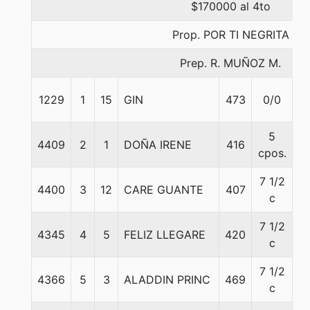
$170000 al 4to
Prop. POR TI NEGRITA
Prep. R. MUÑOZ M.
1229
1
15
GIN
473
0/0
5
5
4409
2
1
DOÑA IRENE
416
5
cpos.
7 1/2
4400
3
12
CARE GUANTE
407
5
c
7 1/2
4345
4
5
FELIZ LLEGARE
420
5
c
7 1/2
4366
5
3
ALADDIN PRINC
469
5
c