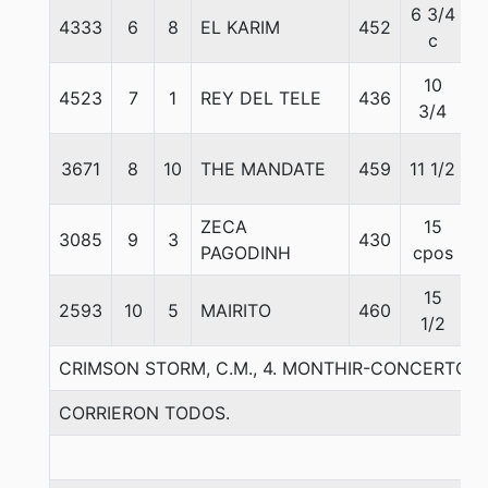
6 3/4
4333
6
8
EL KARIM
452
5
c
10
4523
7
1
REY DEL TELE
436
5
3/4
3671
8
10
THE MANDATE
459
11 1/2
5
ZECA
15
3085
9
3
430
5
PAGODINH
cpos
15
2593
10
5
MAIRITO
460
5
1/2
CRIMSON STORM, C.M., 4. MONTHIR-CONCERTO 
CORRIERON TODOS.