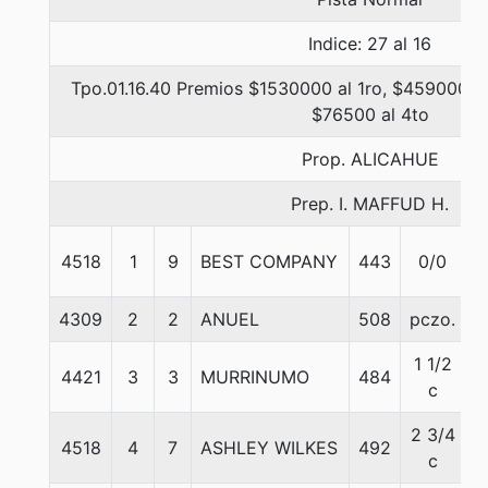
Indice: 27 al 16
Tpo.01.16.40 Premios $1530000 al 1ro, $459000 al
$76500 al 4to
Prop. ALICAHUE
Prep. I. MAFFUD H.
4518
1
9
BEST COMPANY
443
0/0
5
4309
2
2
ANUEL
508
pczo.
6
1 1/2
4421
3
3
MURRINUMO
484
5
c
2 3/4
4518
4
7
ASHLEY WILKES
492
5
c