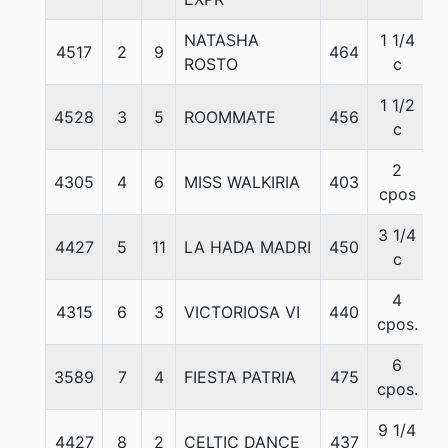
NATASHA
1 1/4
4517
2
9
464
5
ROSTO
c
1 1/2
4528
3
5
ROOMMATE
456
5
c
2
4305
4
6
MISS WALKIRIA
403
5
cpos
3 1/4
4427
5
11
LA HADA MADRI
450
5
c
4
4315
6
3
VICTORIOSA VI
440
5
cpos.
6
3589
7
4
FIESTA PATRIA
475
5
cpos.
9 1/4
4427
8
2
CELTIC DANCE
437
5