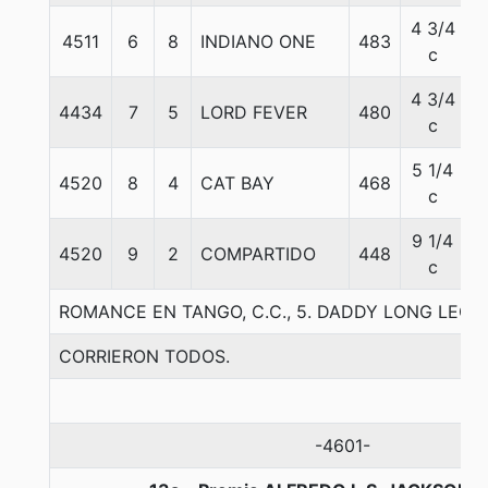
4 3/4
4511
6
8
INDIANO ONE
483
5
c
4 3/4
4434
7
5
LORD FEVER
480
5
c
5 1/4
4520
8
4
CAT BAY
468
5
c
9 1/4
4520
9
2
COMPARTIDO
448
5
c
ROMANCE EN TANGO, C.C., 5. DADDY LONG LEGS-
CORRIERON TODOS.
-4601-