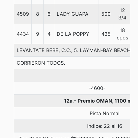
12
4509
8
6
LADY GUAPA
500
5
3/4
18
4434
9
4
DE LA POPPY
435
5
cpos
LEVANTATE BEBE, C.C., 5. LAYMAN-BAY BEACH-
CORRIERON TODOS.
-4600-
12a.- Premio OMAN, 1100 met
Pista Normal
Indice: 22 al 16