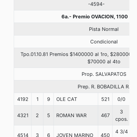
-4594-
6a.- Premio OVACION, 1100 me
Pista Normal
Condicional
Tpo.01.10.81 Premios $1400000 al 1ro, $280000 al
$70000 al 4to
Prop. SALVAPATOS
Prep. R. BOBADILLA R.
4192
1
9
OLE CAT
521
0/0
5
3
4321
2
5
ROMAN WAR
467
5
cpos.
4 3/4
4514
3
6
JOVEN MARINO
450
5