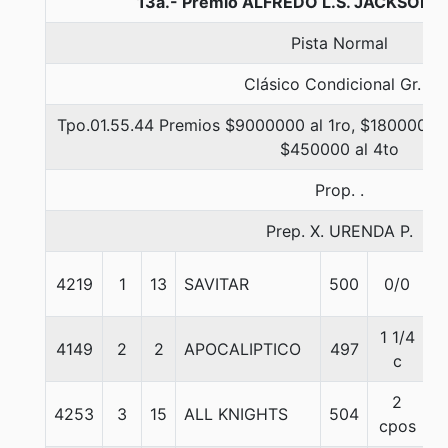
13a.- Premio ALFREDO L.S. JACKSON, 
Pista Normal
Clásico Condicional Gr. 3
Tpo.01.55.44 Premios $9000000 al 1ro, $1800000 a
$450000 al 4to
Prop. .
Prep. X. URENDA P.
4219
1
13
SAVITAR
500
0/0
5
1 1/4
4149
2
2
APOCALIPTICO
497
5
c
2
4253
3
15
ALL KNIGHTS
504
5
cpos