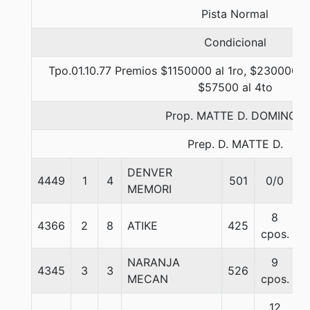
Pista Normal
Condicional
Tpo.01.10.77 Premios $1150000 al 1ro, $230000 al
$57500 al 4to
Prop. MATTE D. DOMINGO
Prep. D. MATTE D.
DENVER
4449
1
4
501
0/0
5
MEMORI
8
4366
2
8
ATIKE
425
5
cpos.
NARANJA
9
4345
3
3
526
5
MECAN
cpos.
12