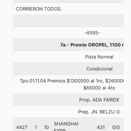
CORRIERON TODOS.
-4595-
7a.- Premio OROPEL, 1100 met
Pista Normal
Condicional
Tpo.01.11.04 Premios $1300000 al 1ro, $260000 al
$65000 al 4to
Prop. ADA FARIDE
Prep. JN. BELZU O.
SHANGHAI
4427
1
10
431
0/0
5
EXPR