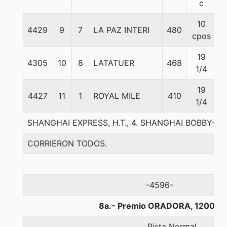
c
10
4429
9
7
LA PAZ INTERI
480
5
cpos
19
4305
10
8
LATATUER
468
5
1/4
19
4427
11
1
ROYAL MILE
410
5
1/4
SHANGHAI EXPRESS, H.T., 4. SHANGHAI BOBBY-C
CORRIERON TODOS.
-4596-
8a.- Premio ORADORA, 1200 m
Pista Normal