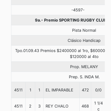
-4597-
9a.- Premio SPORTING RUGBY CLUB, 1
Pista Normal
Clásico Handicap
Tpo.01.09.43 Premios $2400000 al 1ro, $600000 a
$120000 al 4to
Prop. MELANY
Prep. S. INDA M.
4511
1
1
EL IMPARABLE
472
0/0
5
1 1/4
4511
2
3
REY CHALO
468
4
c