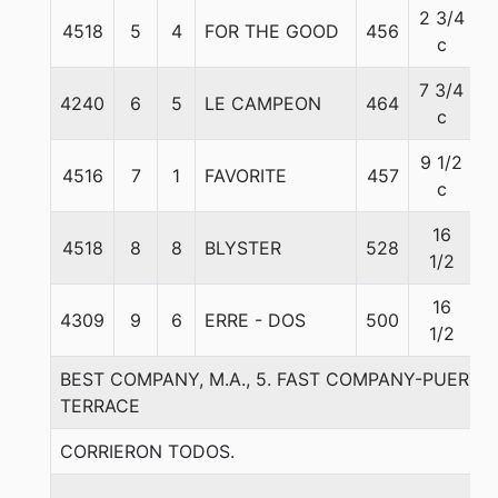
2 3/4
4518
5
4
FOR THE GOOD
456
6
c
7 3/4
4240
6
5
LE CAMPEON
464
5
c
9 1/2
4516
7
1
FAVORITE
457
5
c
16
4518
8
8
BLYSTER
528
5
1/2
16
4309
9
6
ERRE - DOS
500
5
1/2
BEST COMPANY, M.A., 5. FAST COMPANY-PUERTA
TERRACE
CORRIERON TODOS.