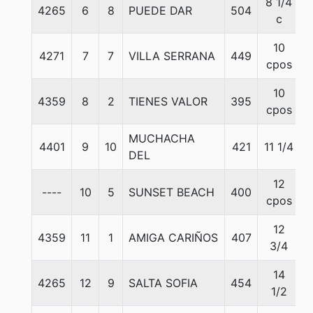
8 1/4
4265
6
8
PUEDE DAR
504
5
c
10
4271
7
7
VILLA SERRANA
449
5
cpos
10
4359
8
2
TIENES VALOR
395
5
cpos
MUCHACHA
4401
9
10
421
11 1/4
5
DEL
12
----
10
5
SUNSET BEACH
400
5
cpos
12
4359
11
1
AMIGA CARIÑOS
407
5
3/4
14
4265
12
9
SALTA SOFIA
454
5
1/2