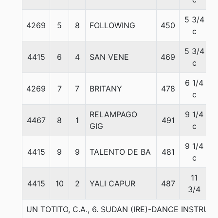
5 3/4
4269
5
8
FOLLOWING
450
5
c
5 3/4
4415
6
4
SAN VENE
469
5
c
6 1/4
4269
7
7
BRITANY
478
5
c
RELAMPAGO
9 1/4
4467
8
1
491
5
GIG
c
9 1/4
4415
9
9
TALENTO DE BA
481
5
c
11
4415
10
2
YALI CAPUR
487
5
3/4
UN TOTITO, C.A., 6. SUDAN (IRE)-DANCE INSTRU