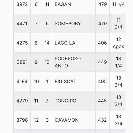
3972
6
11
BAGAN
479
11 1/4
5
11
4471
7
6
SOMEBOBY
479
5
3/4
12
4275
8
14
LAGO LAI
406
5
cpos
PODEROSO
13
3891
9
12
449
5
ANTO
1/4
13
4184
10
1
BIG SCAT
495
5
3/4
13
4279
11
7
TONG PO
445
5
3/4
13
3798
12
3
CAVAMON
432
5
3/4