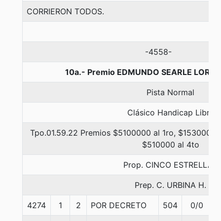
CORRIERON TODOS.
-4558-
10a.- Premio EDMUNDO SEARLE LORCA,
Pista Normal
Clásico Handicap Libre
Tpo.01.59.22 Premios $5100000 al 1ro, $1530000 a
$510000 al 4to
Prop. CINCO ESTRELLAS
Prep. C. URBINA H.
4274
1
2
POR DECRETO
504
0/0
5