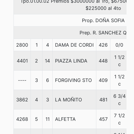
Tpo.01.00.02 Premios $3000000 al 1ro, $675000 a
$225000 al 4to
Prop. DOÑA SOFIA
Prep. R. SANCHEZ Q.
2800
1
4
DAMA DE CORDI
426
0/0
5
1 1/2
4401
2
14
PIAZZA LINDA
448
5
c
1 1/2
----
3
6
FORGIVING STO
409
5
c
6 3/4
3862
4
3
LA MOÑITO
481
5
c
7 1/2
4268
5
11
ALFETTA
457
5
c