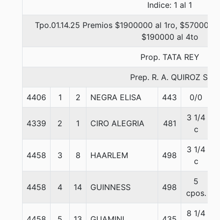
Indice: 1 al 1
Tpo.01.14.25 Premios $1900000 al 1ro, $570000 a
$190000 al 4to
Prop. TATA REY
Prep. R. A. QUIROZ S.
4406
1
2
NEGRA ELISA
443
0/0
5
3 1/4
4339
2
1
CIRO ALEGRIA
481
5
c
3 1/4
4458
3
8
HAARLEM
498
5
c
5
4458
4
14
GUINNESS
498
5
cpos.
8 1/4
4458
5
13
GUAMINI
435
5