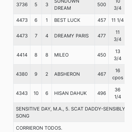
SUNDOWN
10
3736
5
3
500
5
DREAM
3/4
4473
6
1
BEST LUCK
457
11 1/4
5
11
4473
7
4
DREAMY PARIS
477
5
3/4
13
4414
8
8
MILEO
450
5
3/4
16
4380
9
2
ABSHERON
467
5
cpos
36
4343
10
6
HISAN DAHUK
496
5
1/4
SENSITIVE DAY, M.A., 5. SCAT DADDY-SENSIBLY 
SONG
CORRIERON TODOS.