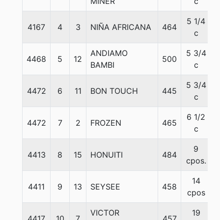
MINER
c
5 1/4
4167
4
3
NIÑA AFRICANA
464
5
c
ANDIAMO
5 3/4
4468
5
12
500
5
BAMBI
c
5 3/4
4472
6
11
BON TOUCH
445
5
c
6 1/2
4472
7
2
FROZEN
465
5
c
9
4413
8
15
HONUITI
484
5
cpos.
14
4411
9
13
SEYSEE
458
5
cpos
VICTOR
19
4417
10
7
457
5