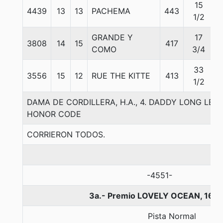
15
4439
13
13
PACHEMA
443
5
1/2
GRANDE Y
17
3808
14
15
417
5
COMO
3/4
33
3556
15
12
RUE THE KITTE
413
5
1/2
DAMA DE CORDILLERA, H.A., 4. DADDY LONG LE
HONOR CODE
CORRIERON TODOS.
-4551-
3a.- Premio LOVELY OCEAN, 160
Pista Normal