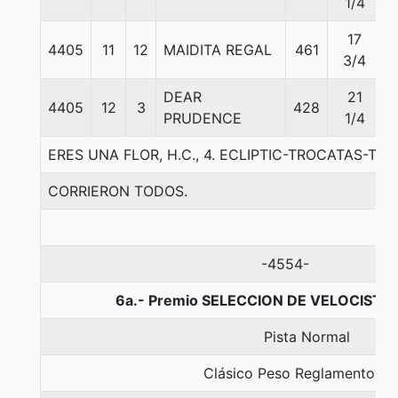
1/4
17
4405
11
12
MAIDITA REGAL
461
5
3/4
DEAR
21
4405
12
3
428
5
PRUDENCE
1/4
ERES UNA FLOR, H.C., 4. ECLIPTIC-TROCATAS-T
CORRIERON TODOS.
-4554-
6a.- Premio SELECCION DE VELOCISTAS
Pista Normal
Clásico Peso Reglamento Gr.