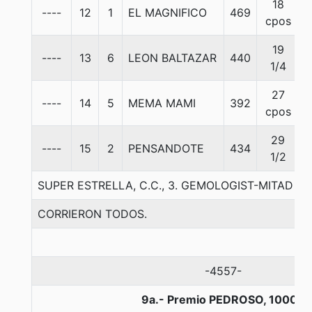
18
----
12
1
EL MAGNIFICO
469
5
cpos
19
----
13
6
LEON BALTAZAR
440
5
1/4
27
----
14
5
MEMA MAMI
392
5
cpos
29
----
15
2
PENSANDOTE
434
5
1/2
SUPER ESTRELLA, C.C., 3. GEMOLOGIST-MITAD DE
CORRIERON TODOS.
-4557-
9a.- Premio PEDROSO, 1000 m