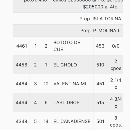
$205000 al 4to
Prop. ISLA TORINA
Prep. P. MOLINA I.
BOTOTO DE
4461
1
2
453
0/0
5
CUE
2
4458
2
1
EL CHOLO
510
5
cpos
2 1/4
4464
3
10
VALENTINA MI
451
5
c
4 3/4
4464
4
6
LAST DROP
515
5
c
8
4348
5
14
EL CANADIENSE
501
5
cpos.