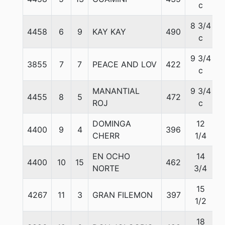
c
8 3/4
4458
6
9
KAY KAY
490
5
c
9 3/4
3855
7
7
PEACE AND LOV
422
5
c
MANANTIAL
9 3/4
4455
8
5
472
5
ROJ
c
DOMINGA
12
4400
9
4
396
5
CHERR
1/4
EN OCHO
14
4400
10
15
462
5
NORTE
3/4
15
4267
11
3
GRAN FILEMON
397
5
1/2
18