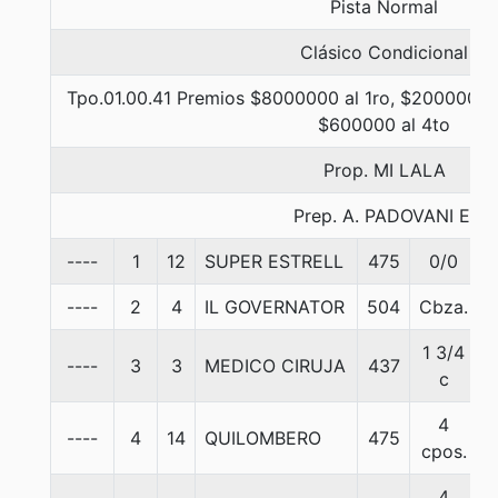
Pista Normal
Clásico Condicional
Tpo.01.00.41 Premios $8000000 al 1ro, $2000000 a
$600000 al 4to
Prop. MI LALA
Prep. A. PADOVANI E.
----
1
12
SUPER ESTRELL
475
0/0
5
----
2
4
IL GOVERNATOR
504
Cbza.
5
1 3/4
----
3
3
MEDICO CIRUJA
437
5
c
4
----
4
14
QUILOMBERO
475
5
cpos.
4