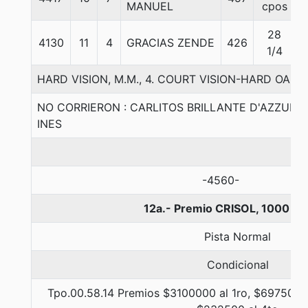
MANUEL
cpos
28
4130
11
4
GRACIAS ZENDE
426
5
1/4
HARD VISION, M.M., 4. COURT VISION-HARD OAKS-
NO CORRIERON : CARLITOS BRILLANTE D'AZZURR
INES
-4560-
12a.- Premio CRISOL, 1000 me
Pista Normal
Condicional
Tpo.00.58.14 Premios $3100000 al 1ro, $697500 a