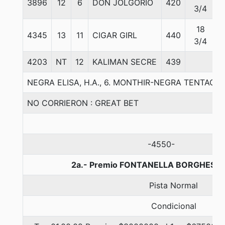
3896
12
6
DON JOLGORIO
420
5
3/4
18
4345
13
11
CIGAR GIRL
440
5
3/4
4203
NT
12
KALIMAN SECRE
439
5
NEGRA ELISA, H.A., 6. MONTHIR-NEGRA TENTAC
NO CORRIERON : GREAT BET
-4550-
2a.- Premio FONTANELLA BORGHESE, 
Pista Normal
Condicional