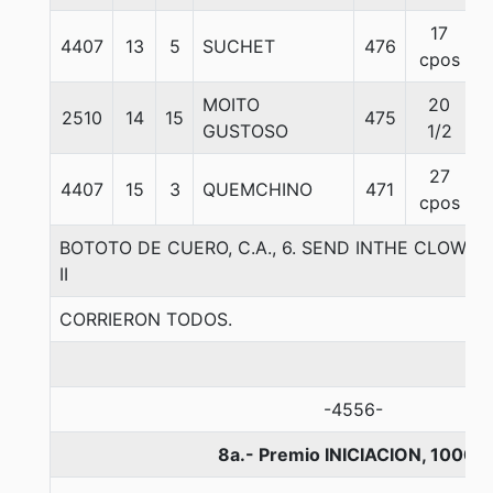
17
4407
13
5
SUCHET
476
5
cpos
MOITO
20
2510
14
15
475
5
GUSTOSO
1/2
27
4407
15
3
QUEMCHINO
471
5
cpos
BOTOTO DE CUERO, C.A., 6. SEND INTHE CLOW
II
CORRIERON TODOS.
-4556-
8a.- Premio INICIACION, 1000 