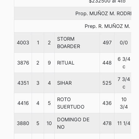
$232500 al 4to
Prop. MUÑOZ M. RODRIGO
Prep. R. MUÑOZ M.
STORM
4003
1
2
497
0/0
5
BOARDER
6 3/4
3876
2
9
RITUAL
448
5
c
7 3/4
4351
3
4
SIHAR
525
5
c
ROTO
10
4416
4
5
436
5
SUERTUDO
3/4
DOMINGO DE
3880
5
10
478
11 1/4
5
NO