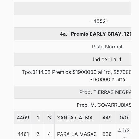
-4552-
4a.- Premio EARLY GRAY, 1200 
Pista Normal
Indice: 1 al 1
Tpo.01.14.08 Premios $1900000 al 1ro, $570000 a
$190000 al 4to
Prop. TIERRAS NEGRAS
Prep. M. COVARRUBIAS E.
4409
1
3
SANTA CALMA
449
0/0
5
4 1/2
4461
2
4
PARA LA MASAC
536
5
c