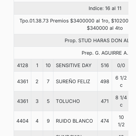
Indice: 16 al 11
Tpo.01.38.73 Premios $3400000 al 1ro, $1020000 
$340000 al 4to
Prop. STUD HARAS DON ALB
Prep. G. AGUIRRE A.
4128
1
10
SENSITIVE DAY
516
0/0
5
6 1/2
4361
2
7
SUREÑO FELIZ
498
5
c
8 1/4
4361
3
5
TOLUCHO
471
5
c
10
4404
4
9
RUIDO BLANCO
474
5
1/2