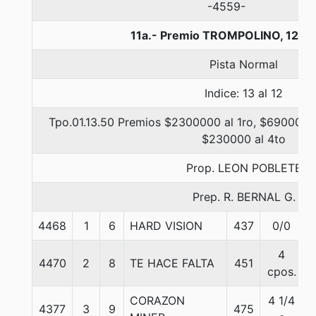
-4559-
11a.- Premio TROMPOLINO, 1200
Pista Normal
Indice: 13 al 12
Tpo.01.13.50 Premios $2300000 al 1ro, $690000 a
$230000 al 4to
Prop. LEON POBLETE
Prep. R. BERNAL G.
4468
1
6
HARD VISION
437
0/0
5
4
4470
2
8
TE HACE FALTA
451
5
cpos.
CORAZON
4 1/4
4377
3
9
475
5