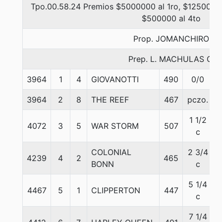
Tpo.00.58.24 Premios $5000000 al 1ro, $1250000 
$500000 al 4to
Prop. JOMANCHIRO
Prep. L. MACHULAS G.
3964
1
4
GIOVANOTTI
490
0/0
6
3964
2
8
THE REEF
467
pczo.
6
1 1/2
4072
3
5
WAR STORM
507
6
c
COLONIAL
2 3/4
4239
4
2
465
5
BONN
c
5 1/4
4467
5
1
CLIPPERTON
447
6
c
7 1/4