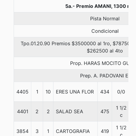
5a.- Premio AMANI, 1300 me
Pista Normal
Condicional
Tpo.01.20.90 Premios $3500000 al 1ro, $787500 a
$262500 al 4to
Prop. HARAS MOCITO GUA
Prep. A. PADOVANI E.
4405
1
10
ERES UNA FLOR
434
0/0
5
1 1/2
4401
2
2
SALAD SEA
475
5
c
1 1/2
3854
3
1
CARTOGRAFIA
419
5
c