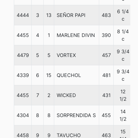
6 1/4
4444
3
13
SEÑOR PAPI
483
5
c
8 1/4
4455
4
1
MARLENE DIVIN
390
5
c
9 3/4
4479
5
5
VORTEX
457
5
c
9 3/4
4339
6
15
QUECHOL
481
5
c
12
4455
7
2
WICKED
431
5
1/2
14
4304
8
8
SORPRENDIDA S
455
5
1/2
15
4458
9
9
TAVUCHO
463
5