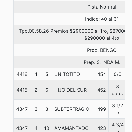
Pista Normal
Indice: 40 al 31
Tpo.00.58.26 Premios $2900000 al 1ro, $870000 a
$290000 al 4to
Prop. BENGO
Prep. S. INDA M.
4416
1
5
UN TOTITO
454
0/0
5
3
4415
2
6
HIJO DEL SUR
452
5
cpos.
3 1/2
4347
3
3
SUBTERFRAGIO
499
5
c
4 3/4
4347
4
10
AMAMANTADO
423
5
c