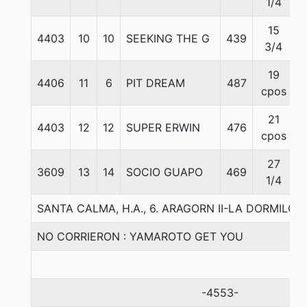
1/4
15
4403
10
10
SEEKING THE G
439
5
3/4
19
4406
11
6
PIT DREAM
487
5
cpos
21
4403
12
12
SUPER ERWIN
476
5
cpos
27
3609
13
14
SOCIO GUAPO
469
5
1/4
SANTA CALMA, H.A., 6. ARAGORN II-LA DORMILO
NO CORRIERON : YAMAROTO GET YOU
-4553-