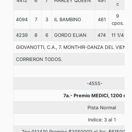
4412
6
7
HARLEY QUEEN
491
5
c
9
4094
7
3
IL BAMBINO
461
6
cpos.
4239
8
6
GORDO ELIAN
474
11 1/4
6
GIOVANOTTI, C.A., 7. MONTHIR-DANZA DEL VIEN
CORRIERON TODOS.
-4555-
7a.- Premio MEDICI, 1200 me
Pista Normal
Indice: 3 al 1
Tpo.01.14.10 Premios $2050000 al 1ro, $615000 a