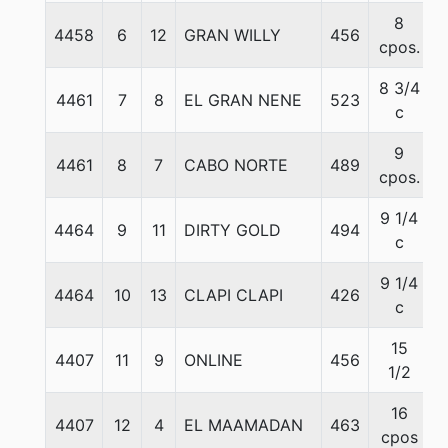
8
4458
6
12
GRAN WILLY
456
5
cpos.
8 3/4
4461
7
8
EL GRAN NENE
523
5
c
9
4461
8
7
CABO NORTE
489
5
cpos.
9 1/4
4464
9
11
DIRTY GOLD
494
5
c
9 1/4
4464
10
13
CLAPI CLAPI
426
5
c
15
4407
11
9
ONLINE
456
5
1/2
16
4407
12
4
EL MAAMADAN
463
5
cpos