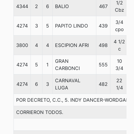
1/2
4344
2
6
BALIO
467
5
Cbz
3/4
4274
3
5
PAPITO LINDO
439
5
cpo
4 1/2
3800
4
4
ESCIPION AFRI
498
5
c
GRAN
10
4274
5
1
555
5
CARBONCI
3/4
CARNAVAL
22
4274
6
3
482
5
LUGA
1/4
POR DECRETO, C.C., 5. INDY DANCER-WORDGAM
CORRIERON TODOS.