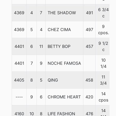
6 3/4
4369
4
7
THE SHADOW
491
5
c
9
4369
5
4
CHEZ CIMA
497
5
cpos.
9 1/2
4401
6
11
BETTY BOP
457
5
c
10
4401
7
9
NOCHE FAMOSA
5
1/4
11
4405
8
5
QING
458
5
3/4
14
----
9
6
CHROME HEART
420
5
cpos
14
4160
10
8
LIFE FASHION
476
5