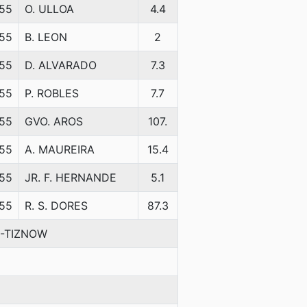
55
O. ULLOA
4.4
55
B. LEON
2
55
D. ALVARADO
7.3
55
P. ROBLES
7.7
55
GVO. AROS
107.
55
A. MAUREIRA
15.4
55
JR. F. HERNANDE
5.1
55
R. S. DORES
87.3
S-TIZNOW