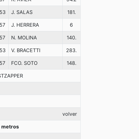
53
J. SALAS
181.
57
J. HERRERA
6
57
N. MOLINA
140.
53
V. BRACETTI
283.
57
FCO. SOTO
148.
OSTZAPPER
volver
 metros