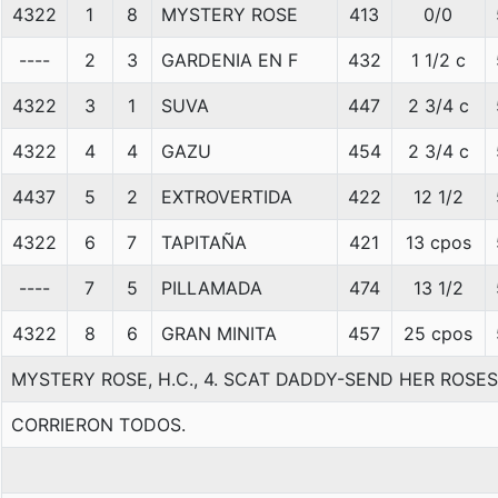
4322
1
8
MYSTERY ROSE
413
0/0
----
2
3
GARDENIA EN F
432
1 1/2 c
4322
3
1
SUVA
447
2 3/4 c
4322
4
4
GAZU
454
2 3/4 c
4437
5
2
EXTROVERTIDA
422
12 1/2
4322
6
7
TAPITAÑA
421
13 cpos
----
7
5
PILLAMADA
474
13 1/2
4322
8
6
GRAN MINITA
457
25 cpos
MYSTERY ROSE, H.C., 4. SCAT DADDY-SEND HER ROSE
CORRIERON TODOS.