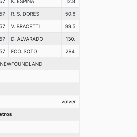
57
K. ESPINA
12.8
57
R. S. DORES
50.6
57
V. BRACETTI
99.5
57
D. ALVARADO
130.
57
FCO. SOTO
294.
IA-NEWFOUNDLAND
volver
etros