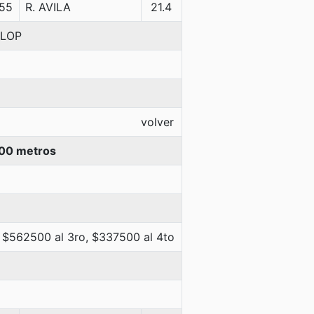
55
R. AVILA
21.4
LLOP
volver
00 metros
 $562500 al 3ro, $337500 al 4to