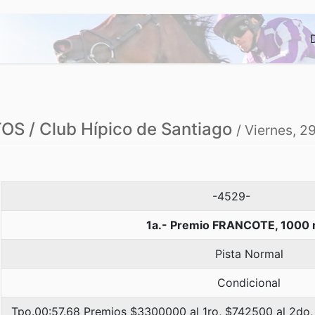
S / Club Hípico de Santiago
/ Viernes, 
-4529-
1a.- Premio FRANCOTE, 1000 
Pista Normal
Condicional
Tpo.00:57.68 Premios $3300000 al 1ro, $742500 al 2do,