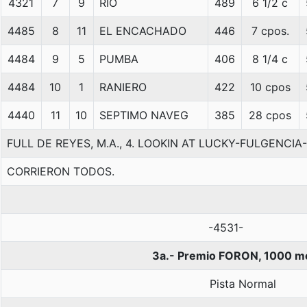
4321
7
9
RIO
489
6 1/2 c
4485
8
11
EL ENCACHADO
446
7 cpos.
4484
9
5
PUMBA
406
8 1/4 c
4484
10
1
RANIERO
422
10 cpos
4440
11
10
SEPTIMO NAVEG
385
28 cpos
FULL DE REYES, M.A., 4. LOOKIN AT LUCKY-FULGENC
CORRIERON TODOS.
-4531-
3a.- Premio FORON, 1000 m
Pista Normal