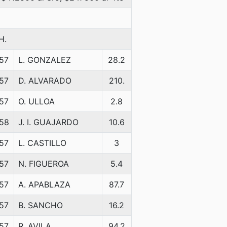
H.
57
L. GONZALEZ
28.2
57
D. ALVARADO
210.
57
O. ULLOA
2.8
58
J. I. GUAJARDO
10.6
57
L. CASTILLO
3
57
N. FIGUEROA
5.4
57
A. APABLAZA
87.7
57
B. SANCHO
16.2
57
R. AVILA
94.2