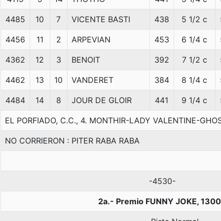
4485
10
7
VICENTE BASTI
438
5 1/2 c
4456
11
2
ARPEVIAN
453
6 1/4 c
4362
12
3
BENOIT
392
7 1/2 c
4462
13
10
VANDERET
384
8 1/4 c
4484
14
8
JOUR DE GLOIR
441
9 1/4 c
EL PORFIADO, C.C., 4. MONTHIR-LADY VALENTINE-GH
NO CORRIERON : PITER RABA RABA
-4530-
2a.- Premio FUNNY JOKE, 1300