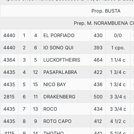
Prop. BUSTA
Prep. M. NORAMBUENA C
4440
1
4
EL PORFIADO
430
0/0
4440
2
6
IO SONO QUI
393
1 cpo.
4364
3
5
LUCKOFTHEIRIS
464
1 1/4 c
4435
4
12
PASAPALABRA
422
1 3/4 c
4435
5
15
NICO BAY
436
1 3/4 c
2815
6
11
DRAKENBERG
500
3 3/4 c
4435
7
13
ROCO
434
3 3/4 c
4435
8
9
ROTO CAPO
412
4 1/2 c
4115
9
14
THOTHO
441
5 1/4 c