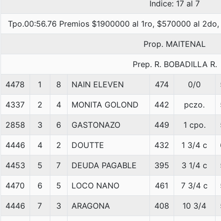
Indice: 17 al 7
Tpo.00:56.76 Premios $1900000 al 1ro, $570000 al 2do,
Prop. MAITENAL
Prep. R. BOBADILLA R.
4478
1
8
NAIN ELEVEN
474
0/0
4337
2
4
MONITA GOLOND
442
pczo.
2858
3
6
GASTONAZO
449
1 cpo.
4446
4
2
DOUTTE
432
1 3/4 c
4453
5
7
DEUDA PAGABLE
395
3 1/4 c
4470
6
5
LOCO NANO
461
7 3/4 c
4446
7
3
ARAGONA
408
10 3/4