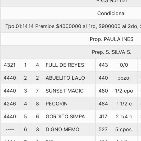
Pista Normal
Condicional
Tpo.01:14.14 Premios $4000000 al 1ro, $900000 al 2do,
Prop. PAULA INES
Prep. S. SILVA S.
4321
1
4
FULL DE REYES
443
0/0
4440
2
2
ABUELITO LALO
440
pczo.
4440
3
7
SUNSET MAGIC
480
1/2 cpo
4246
4
8
PECORIN
484
1 1/2 c
4440
5
6
GORDITO SIMPA
417
2 1/4 c
----
6
3
DIGNO MEMO
527
5 cpos.