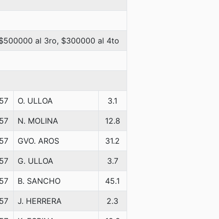
 $500000 al 3ro, $300000 al 4to
57
O. ULLOA
3.1
57
N. MOLINA
12.8
57
GVO. AROS
31.2
57
G. ULLOA
3.7
57
B. SANCHO
45.1
57
J. HERRERA
2.3