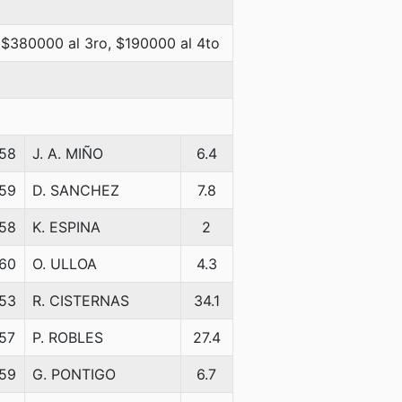
 $380000 al 3ro, $190000 al 4to
58
J. A. MIÑO
6.4
59
D. SANCHEZ
7.8
58
K. ESPINA
2
60
O. ULLOA
4.3
53
R. CISTERNAS
34.1
57
P. ROBLES
27.4
59
G. PONTIGO
6.7