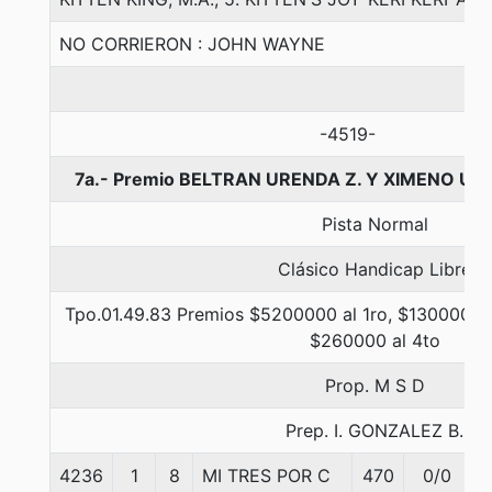
NO CORRIERON : JOHN WAYNE
-4519-
7a.- Premio BELTRAN URENDA Z. Y XIMENO URE
Pista Normal
Clásico Handicap Libre
Tpo.01.49.83 Premios $5200000 al 1ro, $1300000 a
$260000 al 4to
Prop. M S D
Prep. I. GONZALEZ B.
4236
1
8
MI TRES POR C
470
0/0