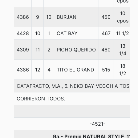
cpos
10
4386
9
10
BURJAN
450
cpos
4428
10
1
CAT BAY
467
11 1/2
13
4309
11
2
PICHO QUERIDO
460
1/4
18
4386
12
4
TITO EL GRAND
515
1/2
CATAFRACTO, M.A., 6. NEKO BAY-VECCHIA TOSCAN
CORRIERON TODOS.
-4521-
9a.- Premio NATURAL STYLE, 1100