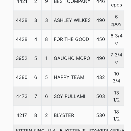
4421
2
9
BEST COMPANY
446
cpos
6
4428
3
3
ASHLEY WILKES
490
cpos.
6 3/4
4428
4
8
FOR THE GOOD
450
c
7 3/4
3952
5
1
GAUCHO MORO
490
c
10
4380
6
5
HAPPY TEAM
432
3/4
13
4473
7
6
SOY PULLAMI
503
1/2
18
4217
8
2
BLYSTER
530
1/2
KITTEN KING, M.A., 5. KITTEN'S JOY-KERI KERI-AR