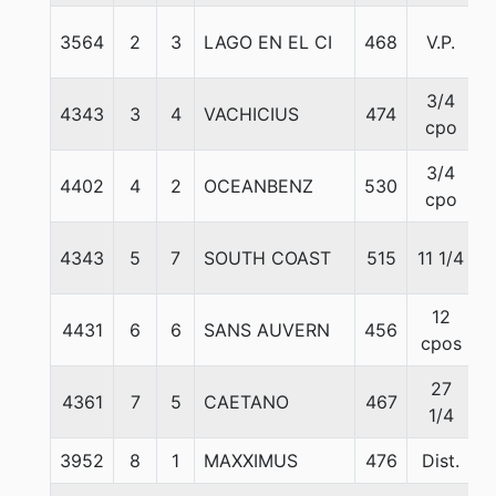
3564
2
3
LAGO EN EL CI
468
V.P.
5
3/4
4343
3
4
VACHICIUS
474
5
cpo
3/4
4402
4
2
OCEANBENZ
530
5
cpo
4343
5
7
SOUTH COAST
515
11 1/4
12
4431
6
6
SANS AUVERN
456
cpos
27
4361
7
5
CAETANO
467
1/4
3952
8
1
MAXXIMUS
476
Dist.