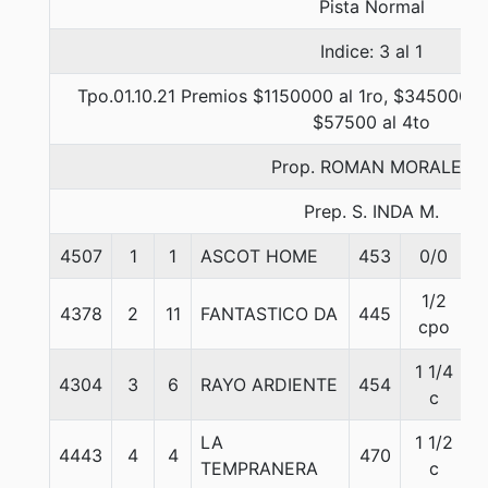
Pista Normal
Indice: 3 al 1
Tpo.01.10.21 Premios $1150000 al 1ro, $345000 al
$57500 al 4to
Prop. ROMAN MORALES
Prep. S. INDA M.
4507
1
1
ASCOT HOME
453
0/0
1/2
4378
2
11
FANTASTICO DA
445
cpo
1 1/4
4304
3
6
RAYO ARDIENTE
454
c
LA
1 1/2
4443
4
4
470
TEMPRANERA
c