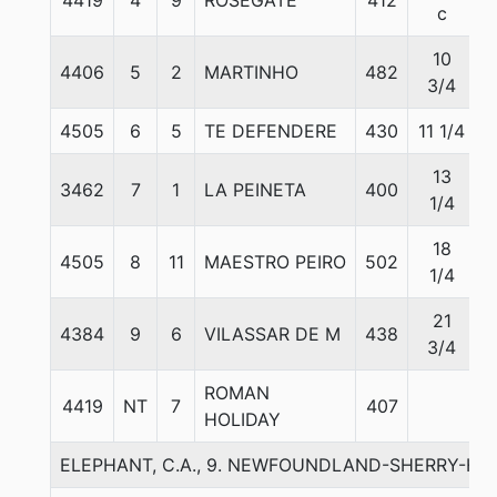
4419
4
9
ROSEGATE
412
c
10
4406
5
2
MARTINHO
482
3/4
4505
6
5
TE DEFENDERE
430
11 1/4
13
3462
7
1
LA PEINETA
400
1/4
18
4505
8
11
MAESTRO PEIRO
502
1/4
21
4384
9
6
VILASSAR DE M
438
3/4
ROMAN
4419
NT
7
407
HOLIDAY
ELEPHANT, C.A., 9. NEWFOUNDLAND-SHERRY-H