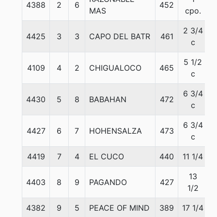
4388
2
6
452
MAS
cpo.
2 3/4
4425
3
3
CAPO DEL BATR
461
c
5 1/2
4109
4
2
CHIGUALOCO
465
c
6 3/4
4430
5
8
BABAHAN
472
c
6 3/4
4427
6
7
HOHENSALZA
473
c
4419
7
4
EL CUCO
440
11 1/4
13
4403
8
9
PAGANDO
427
1/2
4382
9
5
PEACE OF MIND
389
17 1/4