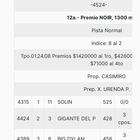
-4524-
12a.- Premio NOIR, 1300 met
Pista Normal
Indice: 8 al 2
Tpo.01.24.08 Premios $1420000 al 1ro, $426000 a
$71000 al 4to
Prop. CASIMIRO
Prep. X. URENDA P.
4315
1
11
SOLIN
525
0/0
3
4424
2
3
GIGANTE DEL P
428
cpos.
3
4389
3
8
BIG DYLAN
456