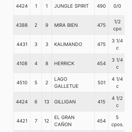
4424
1
1
JUNGLE SPIRIT
490
0/0
1/2
4388
2
9
MIRA BIEN
475
cpo
3 1/4
4431
3
3
KALIMANDO
475
c
3 1/4
4108
4
8
HERRICK
454
c
LAGO
4 1/4
4510
5
2
501
GALLETUE
c
4 1/2
4424
6
13
GILLIGAN
415
c
EL GRAN
5
4421
7
12
454
CAÑON
cpos.