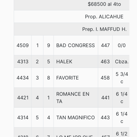
$68500 al 4to
Prop. ALICAHUE
Prep. I. MAFFUD H.
4509
1
9
BAD CONGRESS
447
0/0
4313
2
5
HALEK
463
Cbza.
5 3/4
4434
3
8
FAVORITE
458
c
ROMANCE EN
6 1/4
4421
4
1
441
TA
c
6 1/4
4314
5
4
TAN MAGNIFICO
443
c
6 1/2