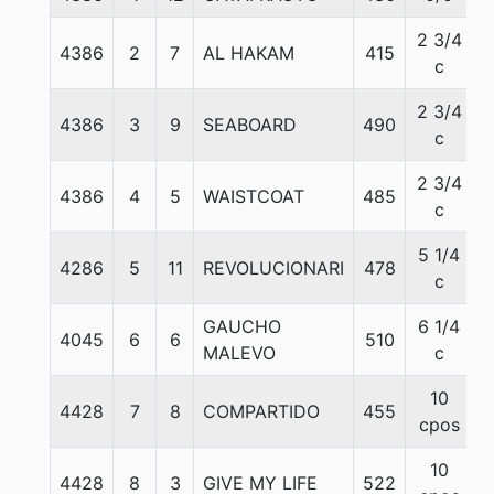
2 3/4
4386
2
7
AL HAKAM
415
c
2 3/4
4386
3
9
SEABOARD
490
c
2 3/4
4386
4
5
WAISTCOAT
485
c
5 1/4
4286
5
11
REVOLUCIONARI
478
c
GAUCHO
6 1/4
4045
6
6
510
MALEVO
c
10
4428
7
8
COMPARTIDO
455
cpos
10
4428
8
3
GIVE MY LIFE
522