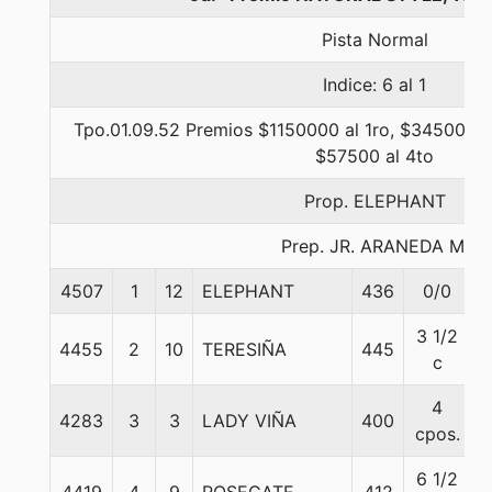
Pista Normal
Indice: 6 al 1
Tpo.01.09.52 Premios $1150000 al 1ro, $345000 a
$57500 al 4to
Prop. ELEPHANT
Prep. JR. ARANEDA M.
4507
1
12
ELEPHANT
436
0/0
3 1/2
4455
2
10
TERESIÑA
445
c
4
4283
3
3
LADY VIÑA
400
cpos.
6 1/2