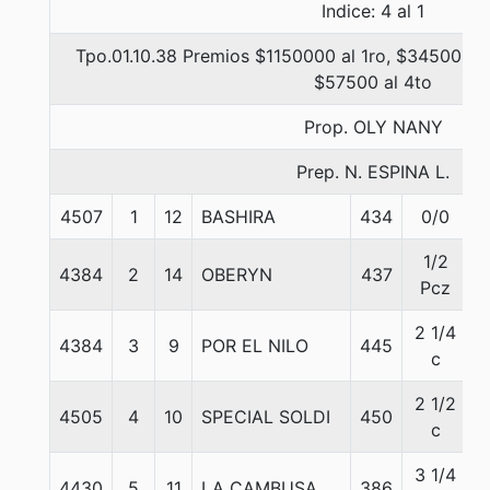
Indice: 4 al 1
Tpo.01.10.38 Premios $1150000 al 1ro, $345000 al
$57500 al 4to
Prop. OLY NANY
Prep. N. ESPINA L.
4507
1
12
BASHIRA
434
0/0
1/2
4384
2
14
OBERYN
437
Pcz
2 1/4
4384
3
9
POR EL NILO
445
c
2 1/2
4505
4
10
SPECIAL SOLDI
450
c
3 1/4
4430
5
11
LA CAMBUSA
386