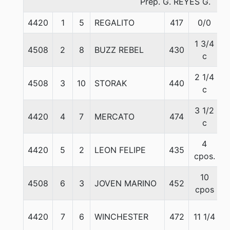
Prep. G. REYES G.
4420
1
5
REGALITO
417
0/0
1 3/4
4508
2
8
BUZZ REBEL
430
c
2 1/4
4508
3
10
STORAK
440
c
3 1/2
4420
4
7
MERCATO
474
c
4
4420
5
2
LEON FELIPE
435
cpos.
10
4508
6
3
JOVEN MARINO
452
cpos
4420
7
6
WINCHESTER
472
11 1/4