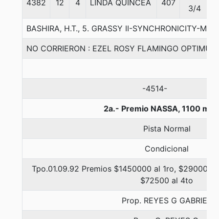
4382
12
4
LINDA QUINCEA
407
3/4
BASHIRA, H.T., 5. GRASSY II-SYNCHRONICITY-MO
NO CORRIERON : EZEL ROSY FLAMINGO OPTIMUS 
-4514-
2a.- Premio NASSA, 1100 met
Pista Normal
Condicional
Tpo.01.09.92 Premios $1450000 al 1ro, $290000 a
$72500 al 4to
Prop. REYES G GABRIEL