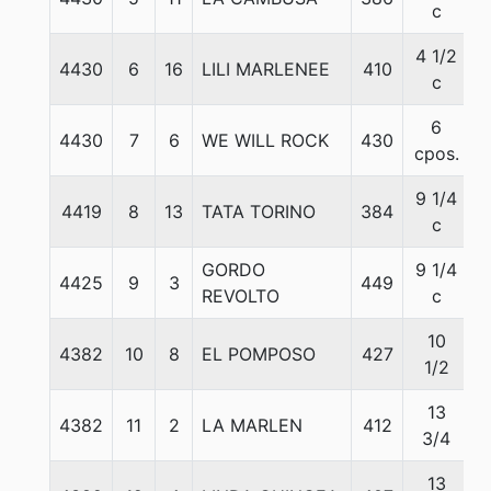
c
4 1/2
4430
6
16
LILI MARLENEE
410
c
6
4430
7
6
WE WILL ROCK
430
cpos.
9 1/4
4419
8
13
TATA TORINO
384
c
GORDO
9 1/4
4425
9
3
449
REVOLTO
c
10
4382
10
8
EL POMPOSO
427
1/2
13
4382
11
2
LA MARLEN
412
3/4
13