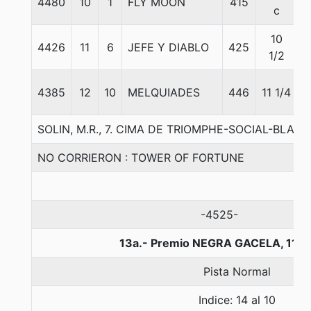
4480
10
1
FLY MOON
415
c
10
4426
11
6
JEFE Y DIABLO
425
1/2
4385
12
10
MELQUIADES
446
11 1/4
SOLIN, M.R., 7. CIMA DE TRIOMPHE-SOCIAL-BLACK 
NO CORRIERON : TOWER OF FORTUNE
-4525-
13a.- Premio NEGRA GACELA, 110
Pista Normal
Indice: 14 al 10