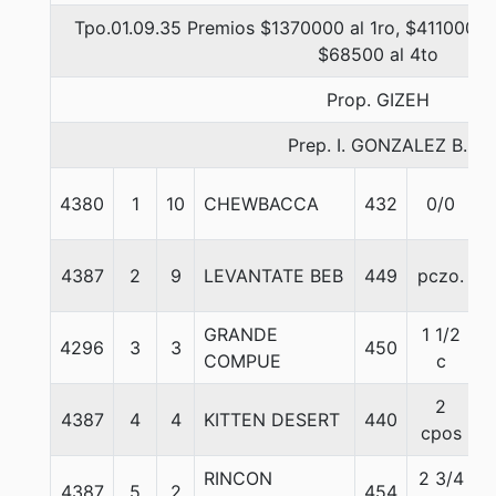
Tpo.01.09.35 Premios $1370000 al 1ro, $411000 a
$68500 al 4to
Prop. GIZEH
Prep. I. GONZALEZ B.
4380
1
10
CHEWBACCA
432
0/0
4387
2
9
LEVANTATE BEB
449
pczo.
GRANDE
1 1/2
4296
3
3
450
COMPUE
c
2
4387
4
4
KITTEN DESERT
440
cpos
RINCON
2 3/4
4387
5
2
454