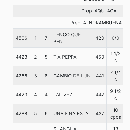
Prop. AQUI ACA
Prep. A. NORAMBUENA G.
TENGO QUE
4506
1
7
420
0/0
PEN
1 1/2
4423
2
5
TIA PEPPA
450
c
7 1/4
4266
3
8
CAMBIO DE LUN
441
c
9 1/2
4423
4
4
TAL VEZ
447
c
10
4288
5
6
UNA FINA ESTA
427
cpos
SHANGHAI
13