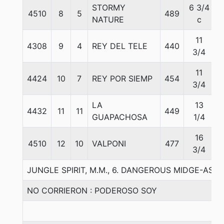
STORMY
6 3/4
4510
8
5
489
NATURE
c
11
4308
9
4
REY DEL TELE
440
3/4
11
4424
10
7
REY POR SIEMP
454
3/4
LA
13
4432
11
11
449
GUAPACHOSA
1/4
16
4510
12
10
VALPONI
477
3/4
JUNGLE SPIRIT, M.M., 6. DANGEROUS MIDGE-ASS
NO CORRIERON : PODEROSO SOY