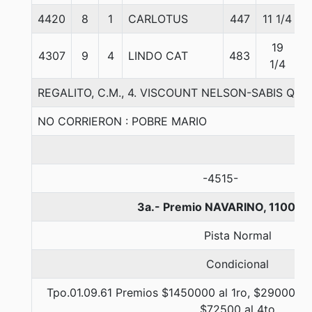
4420
8
1
CARLOTUS
447
11 1/4
19
4307
9
4
LINDO CAT
483
1/4
REGALITO, C.M., 4. VISCOUNT NELSON-SABIS Q
NO CORRIERON : POBRE MARIO
-4515-
3a.- Premio NAVARINO, 1100 m
Pista Normal
Condicional
Tpo.01.09.61 Premios $1450000 al 1ro, $290000 a
$72500 al 4to