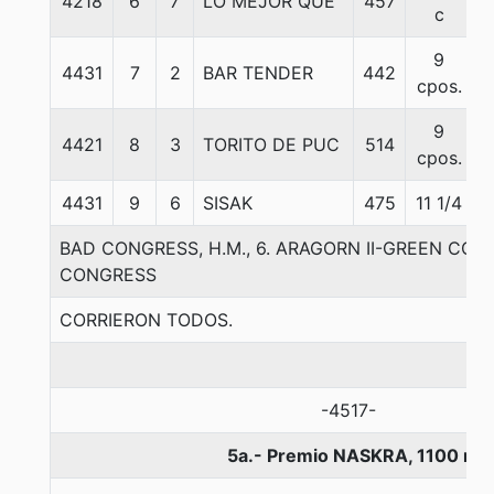
4218
6
7
LO MEJOR QUE
457
c
9
4431
7
2
BAR TENDER
442
cpos.
9
4421
8
3
TORITO DE PUC
514
cpos.
4431
9
6
SISAK
475
11 1/4
BAD CONGRESS, H.M., 6. ARAGORN II-GREEN CO
CONGRESS
CORRIERON TODOS.
-4517-
5a.- Premio NASKRA, 1100 me