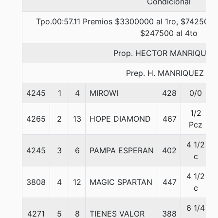
Condicional
Tpo.00:57.11 Premios $3300000 al 1ro, $742500 a
$247500 al 4to
Prop. HECTOR MANRIQUEZ 
Prep. H. MANRIQUEZ F.
4245
1
4
MIROWI
428
0/0
1/2
4265
2
13
HOPE DIAMOND
467
Pcz
4 1/2
4245
3
6
PAMPA ESPERAN
402
c
4 1/2
3808
4
12
MAGIC SPARTAN
447
c
6 1/4
4271
5
8
TIENES VALOR
388