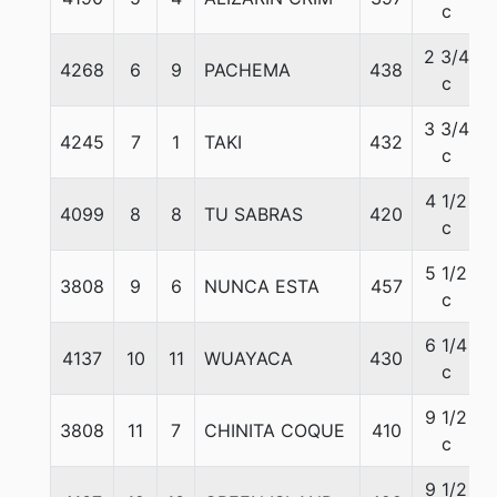
c
2 3/4
4268
6
9
PACHEMA
438
c
3 3/4
4245
7
1
TAKI
432
c
4 1/2
4099
8
8
TU SABRAS
420
c
5 1/2
3808
9
6
NUNCA ESTA
457
c
6 1/4
4137
10
11
WUAYACA
430
c
9 1/2
3808
11
7
CHINITA COQUE
410
c
9 1/2