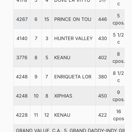
4178
5
4
DOVE LA VITTO
517
c
5
4267
6
15
PRINCE ON TOU
446
cpos.
5 1/2
4140
7
3
HUNTER VALLEY
430
c
8
3776
8
5
KEANU
402
cpos.
8 1/2
4248
9
7
ENRIQUETA LOR
380
c
9
4248
10
8
XIPHIAS
450
cpos.
16
4228
11
12
KENAU
422
cpos
GRAND VALUE, C.A., 5. GRAND DADDY-INDY GIRL