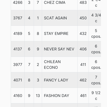
4266
3
7
CHEZ CIMA
483
c
4 3/4
3767
4
1
SCAT AGAIN
450
c
5
4189
5
8
STAY EMPIRE
432
cpos.
6
4137
6
9
NEVER SAY NEV
406
cpos.
CHILEAN
6
3977
7
2
411
ECONO
cpos.
7
4071
8
3
FANCY LADY
462
cpos.
9 1/2
4160
9
13
FASHION DAY
461
c