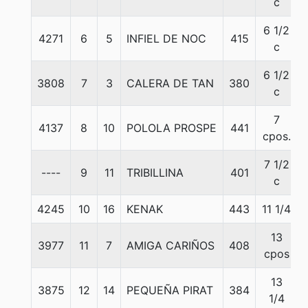
c
6 1/2
4271
6
5
INFIEL DE NOC
415
c
6 1/2
3808
7
3
CALERA DE TAN
380
c
7
4137
8
10
POLOLA PROSPE
441
cpos.
7 1/2
----
9
11
TRIBILLINA
401
c
4245
10
16
KENAK
443
11 1/4
13
3977
11
7
AMIGA CARIÑOS
408
cpos
13
3875
12
14
PEQUEÑA PIRAT
384
1/4