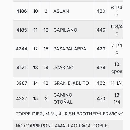
6 1/4
4186
10
2
ASLAN
420
c
6 3/4
4185
11
13
CAPILANO
446
c
7 1/4
4244
12
15
PASAPALABRA
423
c
10
4121
13
14
JOAKING
434
cpos
3987
14
12
GRAN DIABLITO
462
11 1/4
CAMINO
13
4237
15
3
470
OTOÑAL
1/4
TORRE DIEZ, M.M., 4. IRISH BROTHER-LERWICK-
NO CORRIERON : AMALLAO PAGA DOBLE