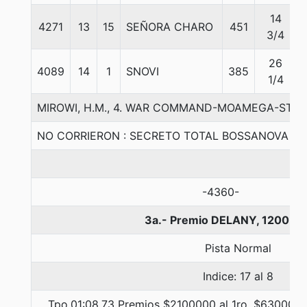
14
4271
13
15
SEÑORA CHARO
451
3/4
26
4089
14
1
SNOVI
385
1/4
MIROWI, H.M., 4. WAR COMMAND-MOAMEGA-STE
NO CORRIERON : SECRETO TOTAL BOSSANOVA
-4360-
3a.- Premio DELANY, 1200 me
Pista Normal
Indice: 17 al 8
Tpo.01:08.73 Premios $2100000 al 1ro, $630000 a