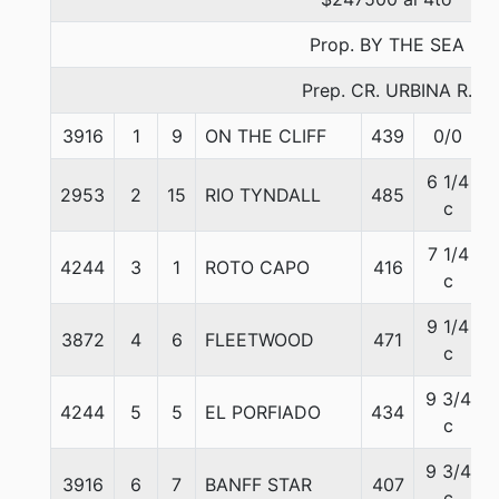
Prop. BY THE SEA
Prep. CR. URBINA R.
3916
1
9
ON THE CLIFF
439
0/0
6 1/4
2953
2
15
RIO TYNDALL
485
c
7 1/4
4244
3
1
ROTO CAPO
416
c
9 1/4
3872
4
6
FLEETWOOD
471
c
9 3/4
4244
5
5
EL PORFIADO
434
c
9 3/4
3916
6
7
BANFF STAR
407
c