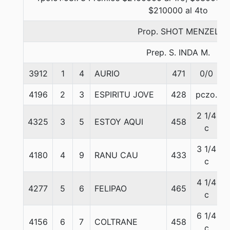
$210000 al 4to
Prop. SHOT MENZEL
Prep. S. INDA M.
3912
1
4
AURIO
471
0/0
4196
2
3
ESPIRITU JOVE
428
pczo.
2 1/4
4325
3
5
ESTOY AQUI
458
c
3 1/4
4180
4
9
RANU CAU
433
c
4 1/4
4277
5
6
FELIPAO
465
c
6 1/4
4156
6
7
COLTRANE
458
c