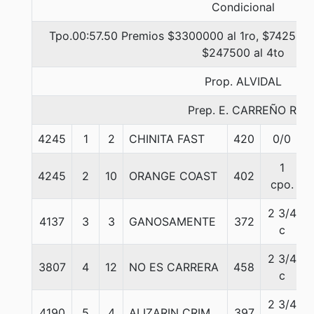
Condicional
Tpo.00:57.50 Premios $3300000 al 1ro, $742500 a
$247500 al 4to
Prop. ALVIDAL
Prep. E. CARREÑO R.
4245
1
2
CHINITA FAST
420
0/0
1
4245
2
10
ORANGE COAST
402
cpo.
2 3/4
4137
3
3
GANOSAMENTE
372
c
2 3/4
3807
4
12
NO ES CARRERA
458
c
2 3/4
4190
5
4
ALIZARIN CRIM
397