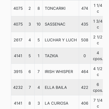
1 1/4
4075
2
8
TONCARIKI
474
c
1 3/4
4075
3
10
SASSENAC
435
c
2 1/2
2617
4
5
LUCHAR Y LUCH
508
c
4
4141
5
1
TAZKIA
0
cpos.
4 1/2
3915
6
7
IRISH WHISPER
464
c
6
4232
7
4
ELLA BAILA
422
cpos.
7 1/4
4141
8
3
LA CURIOSA
406
c