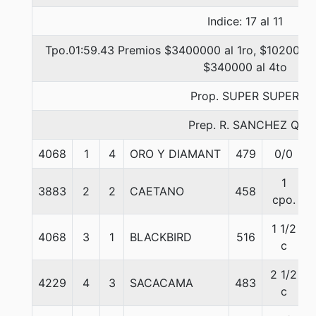
Indice: 17 al 11
Tpo.01:59.43 Premios $3400000 al 1ro, $1020000 
$340000 al 4to
Prop. SUPER SUPER
Prep. R. SANCHEZ Q.
4068
1
4
ORO Y DIAMANT
479
0/0
1
3883
2
2
CAETANO
458
cpo.
1 1/2
4068
3
1
BLACKBIRD
516
c
2 1/2
4229
4
3
SACACAMA
483
c