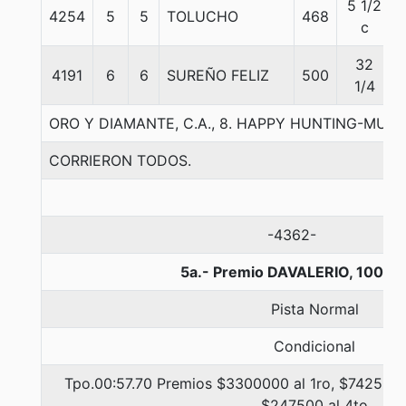
5 1/2
4254
5
5
TOLUCHO
468
c
32
4191
6
6
SUREÑO FELIZ
500
1/4
ORO Y DIAMANTE, C.A., 8. HAPPY HUNTING-MUY
CORRIERON TODOS.
-4362-
5a.- Premio DAVALERIO, 1000 
Pista Normal
Condicional
Tpo.00:57.70 Premios $3300000 al 1ro, $742500 a
$247500 al 4to