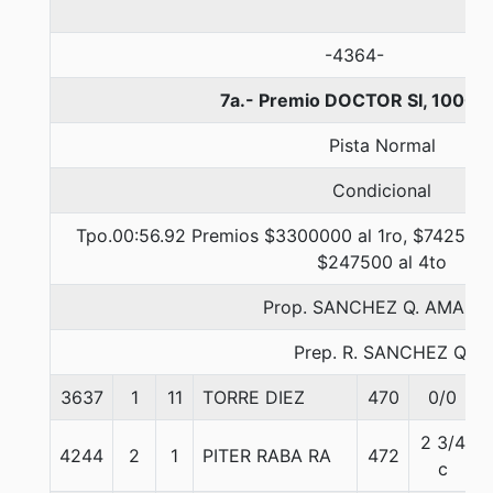
-4364-
7a.- Premio DOCTOR SI, 1000 
Pista Normal
Condicional
Tpo.00:56.92 Premios $3300000 al 1ro, $742500 a
$247500 al 4to
Prop. SANCHEZ Q. AMADO
Prep. R. SANCHEZ Q.
3637
1
11
TORRE DIEZ
470
0/0
2 3/4
4244
2
1
PITER RABA RA
472
c