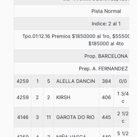
Pista Normal
Indice: 2 al 1
Tpo.01:12.16 Premios $1850000 al 1ro, $555000 a
$185000 al 4to
Prop. BARCELONA
Prep. A. FERNANDEZ L.
4259
1
5
ALELLA DANCIN
384
0/0
1 3/4
4259
2
2
KIRSH
406
c
2 1/2
4146
3
11
GAROTA DO RIO
445
c
5 1/2