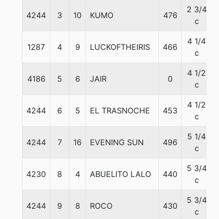
2 3/4
4244
3
10
KUMO
476
c
4 1/4
1287
4
9
LUCKOFTHEIRIS
466
c
4 1/2
4186
5
6
JAIR
0
c
4 1/2
4244
6
5
EL TRASNOCHE
453
c
5 1/4
4244
7
16
EVENING SUN
496
c
5 3/4
4230
8
4
ABUELITO LALO
440
c
5 3/4
4244
9
8
ROCO
430
c