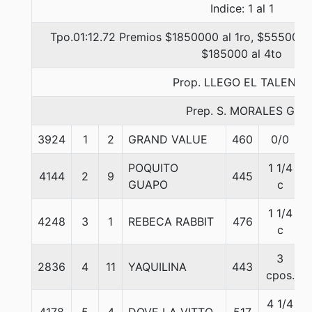
Indice: 1 al 1
Tpo.01:12.72 Premios $1850000 al 1ro, $555000 a
$185000 al 4to
Prop. LLEGO EL TALENTO
Prep. S. MORALES G.
3924
1
2
GRAND VALUE
460
0/0
POQUITO
1 1/4
4144
2
9
445
GUAPO
c
1 1/4
4248
3
1
REBECA RABBIT
476
c
3
2836
4
11
YAQUILINA
443
cpos.
4 1/4