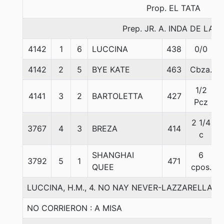
Prop. EL TATA
Prep. JR. A. INDA DE LA C
4142
1
6
LUCCINA
438
0/0
4142
2
5
BYE KATE
463
Cbza.
1/2
4141
3
2
BARTOLETTA
427
Pcz
2 1/4
3767
4
3
BREZA
414
c
SHANGHAI
6
3792
5
1
471
QUEE
cpos.
LUCCINA, H.M., 4. NO NAY NEVER-LAZZARELLA-ST
NO CORRIERON : A MISA