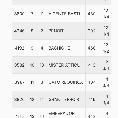
12
3809
7
11
VICENTE BASTI
439
1/4
12
4246
8
2
BENOIT
392
1/4
12
4192
9
4
BACHICHE
460
1/2
12
3532
10
10
MISTER ATTICU
413
3/4
14
3987
11
3
CATO REQUINOA
404
3/4
14
3826
12
14
GRAN TERROIR
416
3/4
EMPERADOR
14
4115
13
16
443