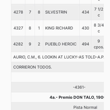
7 1/2
4278
7
8
SILVESTRIN
434
c
8 3/4
4327
8
1
KING RICHARD
430
c
9
4282
9
2
PUEBLO HEROIC
494
cpos.
AURIO, C.M., 6. LOOKIN AT LUCKY-AS TOLD-A.P. I
CORRIERON TODOS.
-4361-
4a.- Premio DON TALO, 1900 
Pista Normal