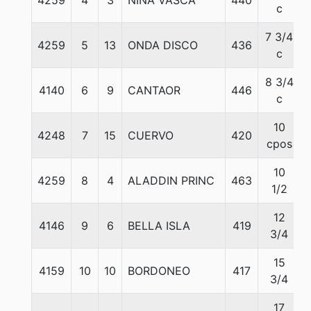
4259
4
3
NIÑA VASCA
440
c
7 3/4
4259
5
13
ONDA DISCO
436
c
8 3/4
4140
6
9
CANTAOR
446
c
10
4248
7
15
CUERVO
420
cpos
10
4259
8
4
ALADDIN PRINC
463
1/2
12
4146
9
6
BELLA ISLA
419
3/4
15
4159
10
10
BORDONEO
417
3/4
17