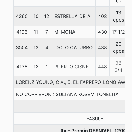
1/2
13
4260
10
12
ESTRELLA DE A
408
cpos
4196
11
7
MI MONA
430
17 1/2
20
3504
12
4
IDOLO CATURRO
438
cpos
26
4136
13
1
PUERTO CISNE
448
3/4
LORENZ YOUNG, C.A., 5. EL FARRERO-LONG AWAY-
NO CORRIERON : SULTANA KOSEM TONELITA
-4366-
9a.- Premio DESNIVEL, 1200 m