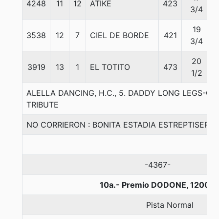
4248
11
12
ATIKE
423
3/4
19
3538
12
7
CIEL DE BORDE
421
3/4
20
3919
13
1
EL TOTITO
473
1/2
ALELLA DANCING, H.C., 5. DADDY LONG LEGS-G
TRIBUTE
NO CORRIERON : BONITA ESTADIA ESTREPTISERA
-4367-
10a.- Premio DODONE, 1200 m
Pista Normal