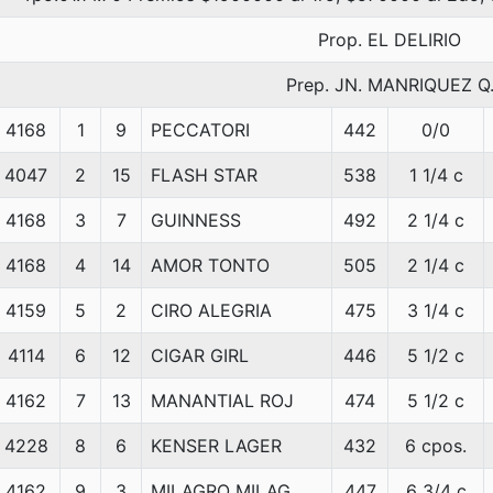
Prop. EL DELIRIO
Prep. JN. MANRIQUEZ Q
4168
1
9
PECCATORI
442
0/0
4047
2
15
FLASH STAR
538
1 1/4 c
4168
3
7
GUINNESS
492
2 1/4 c
4168
4
14
AMOR TONTO
505
2 1/4 c
4159
5
2
CIRO ALEGRIA
475
3 1/4 c
4114
6
12
CIGAR GIRL
446
5 1/2 c
4162
7
13
MANANTIAL ROJ
474
5 1/2 c
4228
8
6
KENSER LAGER
432
6 cpos.
4162
9
3
MILAGRO MILAG
447
6 3/4 c