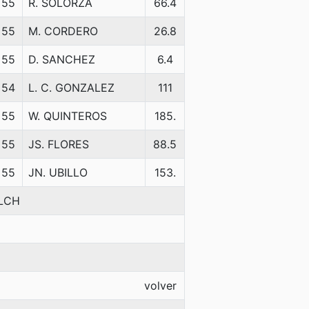
55
R. SOLORZA
66.4
55
M. CORDERO
26.8
55
D. SANCHEZ
6.4
54
L. C. GONZALEZ
111
55
W. QUINTEROS
185.
55
JS. FLORES
88.5
55
JN. UBILLO
153.
ULCH
volver