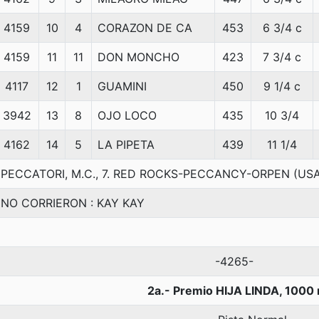
4159
10
4
CORAZON DE CA
453
6 3/4 c
4159
11
11
DON MONCHO
423
7 3/4 c
4117
12
1
GUAMINI
450
9 1/4 c
3942
13
8
OJO LOCO
435
10 3/4
4162
14
5
LA PIPETA
439
11 1/4
PECCATORI, M.C., 7. RED ROCKS-PECCANCY-ORPEN (USA
NO CORRIERON : KAY KAY
-4265-
2a.- Premio HIJA LINDA, 1000