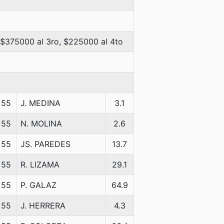
 $375000 al 3ro, $225000 al 4to
55
J. MEDINA
3.1
55
N. MOLINA
2.6
55
JS. PAREDES
13.7
55
R. LIZAMA
29.1
55
P. GALAZ
64.9
55
J. HERRERA
4.3