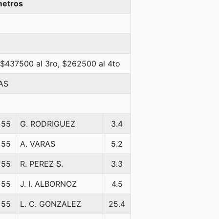
metros
 $437500 al 3ro, $262500 al 4to
AS
55
G. RODRIGUEZ
3.4
55
A. VARAS
5.2
55
R. PEREZ S.
3.3
55
J. I. ALBORNOZ
4.5
55
L. C. GONZALEZ
25.4