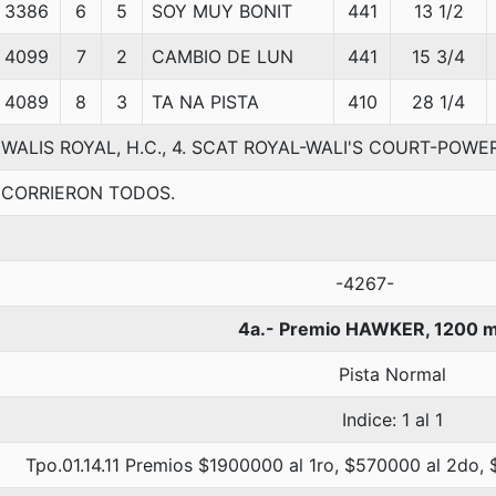
3386
6
5
SOY MUY BONIT
441
13 1/2
4099
7
2
CAMBIO DE LUN
441
15 3/4
4089
8
3
TA NA PISTA
410
28 1/4
WALIS ROYAL, H.C., 4. SCAT ROYAL-WALI'S COURT-POW
CORRIERON TODOS.
-4267-
4a.- Premio HAWKER, 1200 
Pista Normal
Indice: 1 al 1
Tpo.01.14.11 Premios $1900000 al 1ro, $570000 al 2do,