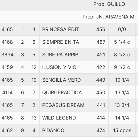
Prop. GUILLO
Prep. JN. ARAVENA M.
4165
1
1
PRINCESA EDIT
456
0/0
4168
2
6
SIEMPRE EN TA
487
5 1/4 c
3694
3
5
SUBE PA ARRIB
421
8 1/2 c
4159
4
12
ILUSION Y VIC
422
9 1/2 c
4165
5
10
SENCILLA VERD
449
10 1/4
4114
6
7
QUIROPRACTICA
450
13 1/4
4165
7
2
PEGASUS DREAM
441
13 3/4
4165
8
13
WILD LEGEND
414
14 1/4
4162
9
4
PIDANCO
474
15 cpos