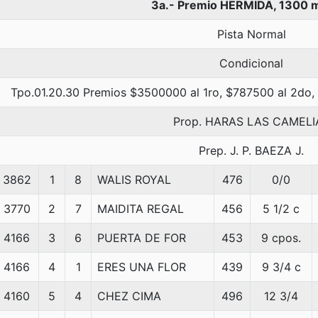
3a.- Premio HERMIDA, 1300 
Pista Normal
Condicional
Tpo.01.20.30 Premios $3500000 al 1ro, $787500 al 2do,
Prop. HARAS LAS CAMELI
Prep. J. P. BAEZA J.
3862
1
8
WALIS ROYAL
476
0/0
3770
2
7
MAIDITA REGAL
456
5 1/2 c
4166
3
6
PUERTA DE FOR
453
9 cpos.
4166
4
1
ERES UNA FLOR
439
9 3/4 c
4160
5
4
CHEZ CIMA
496
12 3/4