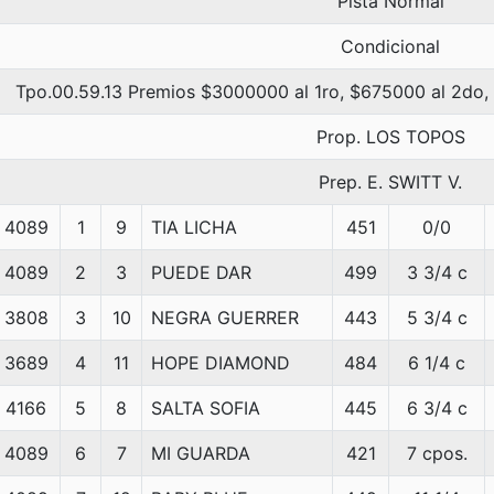
Pista Normal
Condicional
Tpo.00.59.13 Premios $3000000 al 1ro, $675000 al 2do,
Prop. LOS TOPOS
Prep. E. SWITT V.
4089
1
9
TIA LICHA
451
0/0
4089
2
3
PUEDE DAR
499
3 3/4 c
3808
3
10
NEGRA GUERRER
443
5 3/4 c
3689
4
11
HOPE DIAMOND
484
6 1/4 c
4166
5
8
SALTA SOFIA
445
6 3/4 c
4089
6
7
MI GUARDA
421
7 cpos.