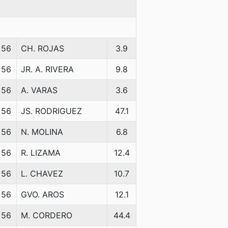
56
CH. ROJAS
3.9
56
JR. A. RIVERA
9.8
56
A. VARAS
3.6
56
JS. RODRIGUEZ
47.1
56
N. MOLINA
6.8
56
R. LIZAMA
12.4
56
L. CHAVEZ
10.7
56
GVO. AROS
12.1
56
M. CORDERO
44.4