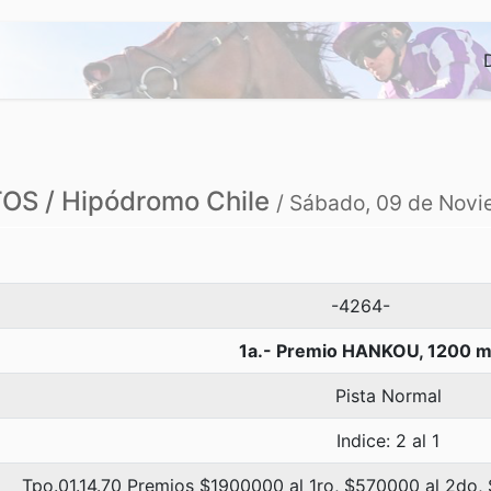
S / Hipódromo Chile
/ Sábado, 09 de Nov
-4264-
1a.- Premio HANKOU, 1200 m
Pista Normal
Indice: 2 al 1
Tpo.01.14.70 Premios $1900000 al 1ro, $570000 al 2do,