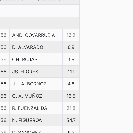
.
56
AND. COVARRUBIA
16.2
56
D. ALVARADO
6.9
56
CH. ROJAS
3.9
56
JS. FLORES
11.1
56
J. I. ALBORNOZ
4.8
56
C. A. MUÑOZ
16.5
56
R. FUENZALIDA
21.8
56
N. FIGUEROA
54.7
56
D. SANCHEZ
6.5