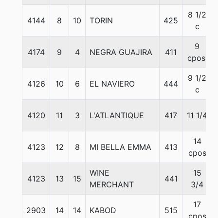
8 1/2
4144
8
10
TORIN
425
c
9
4174
9
4
NEGRA GUAJIRA
411
cpos.
9 1/2
4126
10
6
EL NAVIERO
444
c
4120
11
3
L'ATLANTIQUE
417
11 1/4
14
4123
12
8
MI BELLA EMMA
413
cpos
WINE
15
4123
13
15
441
MERCHANT
3/4
17
2903
14
14
KABOD
515
cpos