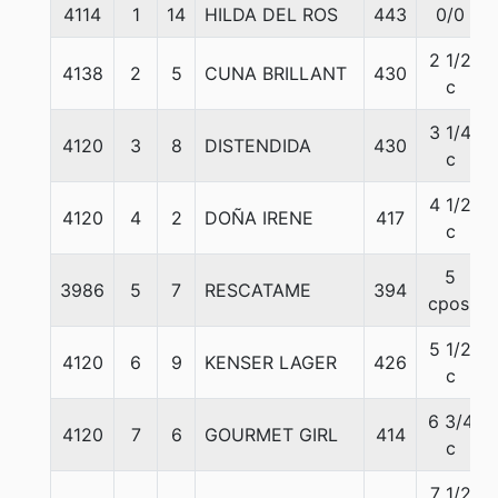
4114
1
14
HILDA DEL ROS
443
0/0
2 1/2
4138
2
5
CUNA BRILLANT
430
c
3 1/4
4120
3
8
DISTENDIDA
430
c
4 1/2
4120
4
2
DOÑA IRENE
417
c
5
3986
5
7
RESCATAME
394
cpos.
5 1/2
4120
6
9
KENSER LAGER
426
c
6 3/4
4120
7
6
GOURMET GIRL
414
c
7 1/2