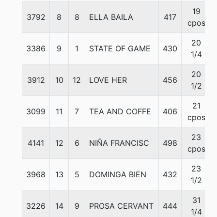
19
3792
8
8
ELLA BAILA
417
cpos
20
3386
9
1
STATE OF GAME
430
1/4
20
3912
10
12
LOVE HER
456
1/2
21
3099
11
7
TEA AND COFFE
406
cpos
23
4141
12
6
NIÑA FRANCISC
498
cpos
23
3968
13
5
DOMINGA BIEN
432
1/2
31
3226
14
9
PROSA CERVANT
444
1/4