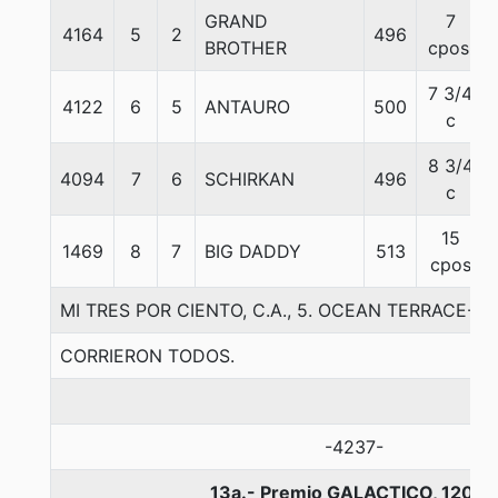
GRAND
7
4164
5
2
496
BROTHER
cpos.
7 3/4
4122
6
5
ANTAURO
500
c
8 3/4
4094
7
6
SCHIRKAN
496
c
15
1469
8
7
BIG DADDY
513
cpos
MI TRES POR CIENTO, C.A., 5. OCEAN TERRACE-
CORRIERON TODOS.
-4237-
13a.- Premio GALACTICO, 1200 