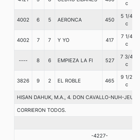
c
5 1/4
4002
6
5
AERONCA
450
c
7 1/4
4002
7
7
Y YO
417
c
7 3/4
----
8
6
EMPIEZA LA FI
527
c
9 1/2
3826
9
2
EL ROBLE
465
c
HISAN DAHUK, M.A., 4. DON CAVALLO-NUH-JEU
CORRIERON TODOS.
-4227-