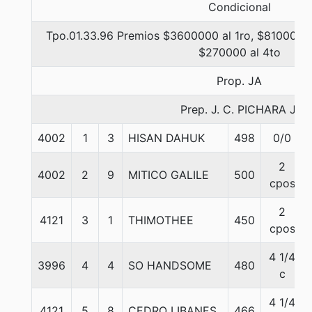
Condicional
Tpo.01.33.96 Premios $3600000 al 1ro, $810000 a
$270000 al 4to
Prop. JA
Prep. J. C. PICHARA J.
4002
1
3
HISAN DAHUK
498
0/0
2
4002
2
9
MITICO GALILE
500
cpos
2
4121
3
1
THIMOTHEE
450
cpos
4 1/4
3996
4
4
SO HANDSOME
480
c
4 1/4
4121
5
8
CEDRO LIBANES
466