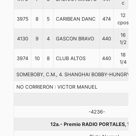
c
12
3975
8
5
CARIBEAN DANC
474
cpos
16
4130
9
4
GASCON BRAVO
440
1/2
18
3974
10
8
CLUB ALTOS
440
1/4
SOMEBOBY, C.M., 4. SHANGHAI BOBBY-HUNGRY 
NO CORRIERON : VICTOR MANUEL
-4236-
12a.- Premio RADIO PORTALES, 13