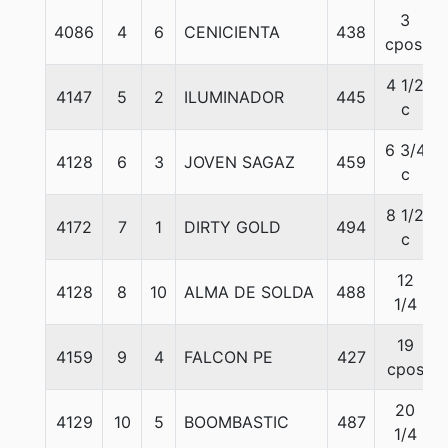
3
4086
4
6
CENICIENTA
438
cpos.
4 1/2
4147
5
2
ILUMINADOR
445
c
6 3/4
4128
6
3
JOVEN SAGAZ
459
c
8 1/2
4172
7
1
DIRTY GOLD
494
c
12
4128
8
10
ALMA DE SOLDA
488
1/4
19
4159
9
4
FALCON PE
427
cpos
20
4129
10
5
BOOMBASTIC
487
1/4