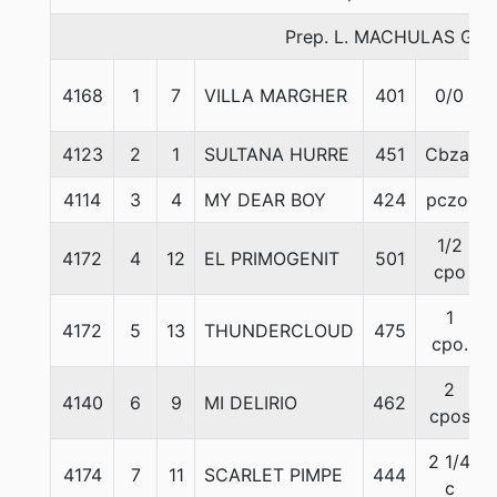
Prep. L. MACHULAS G.
4168
1
7
VILLA MARGHER
401
0/0
4123
2
1
SULTANA HURRE
451
Cbza.
4114
3
4
MY DEAR BOY
424
pczo.
1/2
4172
4
12
EL PRIMOGENIT
501
cpo
1
4172
5
13
THUNDERCLOUD
475
cpo.
2
4140
6
9
MI DELIRIO
462
cpos
2 1/4
4174
7
11
SCARLET PIMPE
444
c