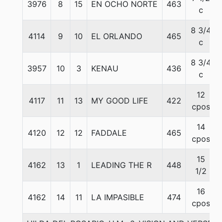
3976
8
15
EN OCHO NORTE
463
c
8 3/4
4114
9
10
EL ORLANDO
465
c
8 3/4
3957
10
3
KENAU
436
c
12
4117
11
13
MY GOOD LIFE
422
cpos
14
4120
12
12
FADDALE
465
cpos
15
4162
13
1
LEADING THE R
448
1/2
16
4162
14
11
LA IMPASIBLE
474
cpos