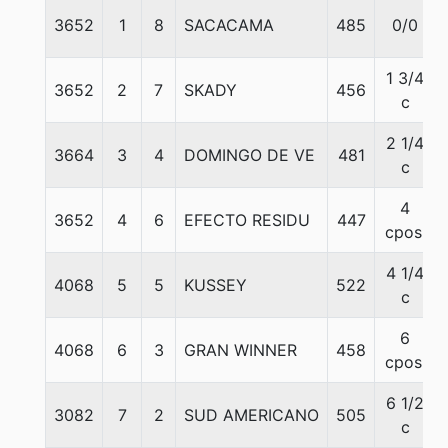
3652
1
8
SACACAMA
485
0/0
1 3/4
3652
2
7
SKADY
456
c
2 1/4
3664
3
4
DOMINGO DE VE
481
c
4
3652
4
6
EFECTO RESIDU
447
cpos.
4 1/4
4068
5
5
KUSSEY
522
c
6
4068
6
3
GRAN WINNER
458
cpos.
6 1/2
3082
7
2
SUD AMERICANO
505
c