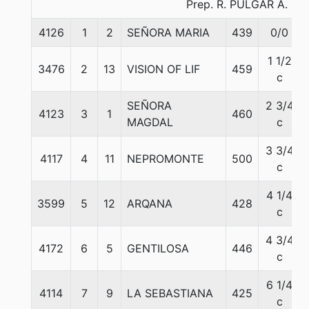
Prep. R. PULGAR A.
4126
1
2
SEÑORA MARIA
439
0/0
1 1/2
3476
2
13
VISION OF LIF
459
c
SEÑORA
2 3/4
4123
3
1
460
MAGDAL
c
3 3/4
4117
4
11
NEPROMONTE
500
c
4 1/4
3599
5
12
ARQANA
428
c
4 3/4
4172
6
5
GENTILOSA
446
c
6 1/4
4114
7
9
LA SEBASTIANA
425
c