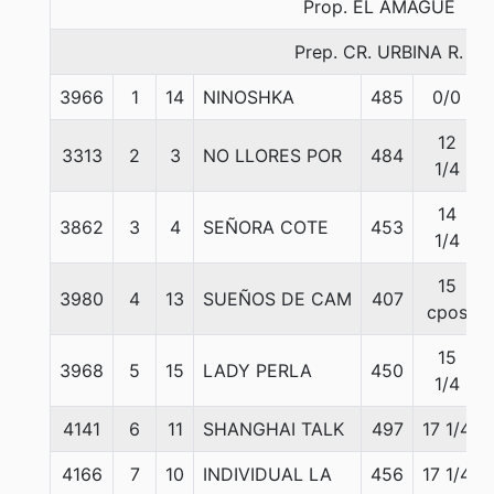
Prop. EL AMAGUE
Prep. CR. URBINA R.
3966
1
14
NINOSHKA
485
0/0
12
3313
2
3
NO LLORES POR
484
1/4
14
3862
3
4
SEÑORA COTE
453
1/4
15
3980
4
13
SUEÑOS DE CAM
407
cpos
15
3968
5
15
LADY PERLA
450
1/4
4141
6
11
SHANGHAI TALK
497
17 1/4
4166
7
10
INDIVIDUAL LA
456
17 1/4