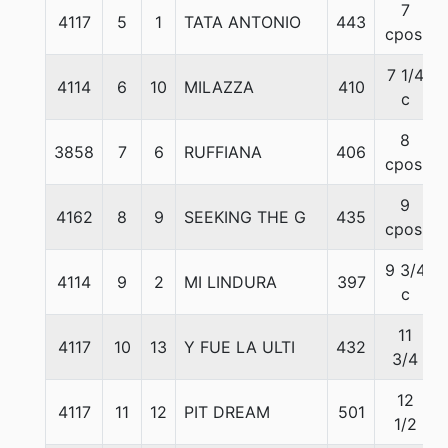
7
4117
5
1
TATA ANTONIO
443
cpos.
7 1/4
4114
6
10
MILAZZA
410
c
8
3858
7
6
RUFFIANA
406
cpos.
9
4162
8
9
SEEKING THE G
435
cpos.
9 3/4
4114
9
2
MI LINDURA
397
c
11
4117
10
13
Y FUE LA ULTI
432
3/4
12
4117
11
12
PIT DREAM
501
1/2