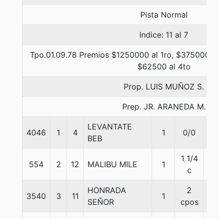
Pista Normal
Indice: 11 al 7
Tpo.01.09.78 Premios $1250000 al 1ro, $375000 al
$62500 al 4to
Prop. LUIS MUÑOZ S.
Prep. JR. ARANEDA M.
LEVANTATE
4046
1
4
1
0/0
55
BEB
1 1/4
554
2
12
MALIBU MILE
1
57
c
HONRADA
2
3540
3
11
1
55
SEÑOR
cpos