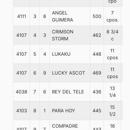
cpo
ANGEL
7
4111
3
8
500
57
GUIMERA
cpos.
CRIMSON
8 3/4
4107
4
3
462
57
STORM
c
11
4107
5
4
LUKAKU
448
57
cpos
11
4107
6
9
LUCKY ASCOT
469
57
cpos
13
4038
7
6
REY DEL TELE
436
57
1/4
15
4103
8
1
PARA HOY
445
57
1/2
COMPADRE
16
4107
9
7
443
57