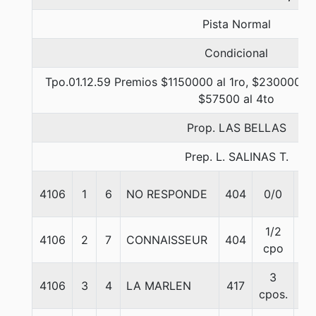
Pista Normal
Condicional
Tpo.01.12.59 Premios $1150000 al 1ro, $230000 al
$57500 al 4to
Prop. LAS BELLAS
Prep. L. SALINAS T.
4106
1
6
NO RESPONDE
404
0/0
55
1/2
4106
2
7
CONNAISSEUR
404
57
cpo
3
4106
3
4
LA MARLEN
417
55
cpos.