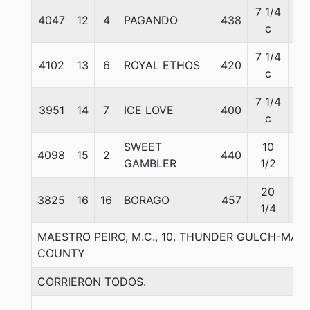
7 1/4
4047
12
4
PAGANDO
438
56
c
7 1/4
4102
13
6
ROYAL ETHOS
420
56
c
7 1/4
3951
14
7
ICE LOVE
400
56
c
SWEET
10
4098
15
2
440
56
GAMBLER
1/2
20
3825
16
16
BORAGO
457
56
1/4
MAESTRO PEIRO, M.C., 10. THUNDER GULCH-MA
COUNTY
CORRIERON TODOS.