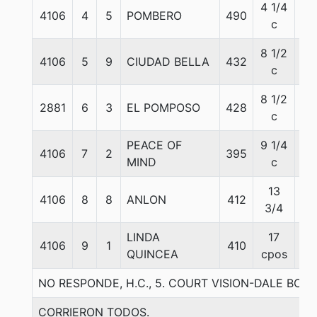
4 1/4
4106
4
5
POMBERO
490
57
c
8 1/2
4106
5
9
CIUDAD BELLA
432
54
c
8 1/2
2881
6
3
EL POMPOSO
428
57
c
PEACE OF
9 1/4
4106
7
2
395
55
MIND
c
13
4106
8
8
ANLON
412
57
3/4
LINDA
17
4106
9
1
410
55
QUINCEA
cpos
NO RESPONDE, H.C., 5. COURT VISION-DALE BO
CORRIERON TODOS.