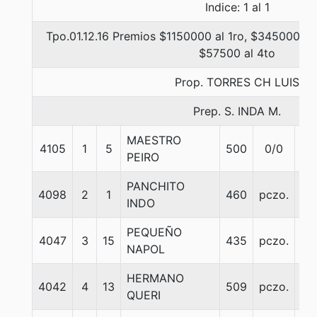
Indice: 1 al 1
Tpo.01.12.16 Premios $1150000 al 1ro, $345000 al
$57500 al 4to
Prop. TORRES CH LUIS
Prep. S. INDA M.
MAESTRO
4105
1
5
500
0/0
56
PEIRO
PANCHITO
4098
2
1
460
pczo.
56
INDO
PEQUEÑO
4047
3
15
435
pczo.
56
NAPOL
HERMANO
4042
4
13
509
pczo.
56
QUERI