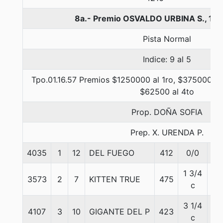
8a.- Premio OSVALDO URBINA S., 12
Pista Normal
Indice: 9 al 5
Tpo.01.16.57 Premios $1250000 al 1ro, $375000 al
$62500 al 4to
Prop. DOÑA SOFIA
Prep. X. URENDA P.
4035
1
12
DEL FUEGO
412
0/0
58
1 3/4
3573
2
7
KITTEN TRUE
475
58
c
3 1/4
4107
3
10
GIGANTE DEL P
423
56
c