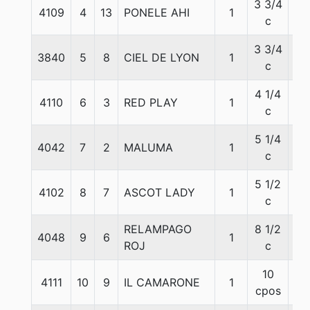
3 3/4
4109
4
13
PONELE AHI
1
57
c
3 3/4
3840
5
8
CIEL DE LYON
1
58
c
4 1/4
4110
6
3
RED PLAY
1
56
c
5 1/4
4042
7
2
MALUMA
1
54
c
5 1/2
4102
8
7
ASCOT LADY
1
56
c
RELAMPAGO
8 1/2
4048
9
6
1
55
ROJ
c
10
4111
10
9
IL CAMARONE
1
55
cpos