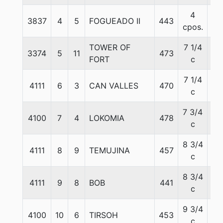
4
3837
4
5
FOGUEADO II
443
56
cpos.
TOWER OF
7 1/4
3374
5
11
473
55
FORT
c
7 1/4
4111
6
3
CAN VALLES
470
56
c
7 3/4
4100
7
4
LOKOMIA
478
55
c
8 3/4
4111
8
9
TEMUJINA
457
56
c
8 3/4
4111
9
8
BOB
441
58
c
9 3/4
4100
10
6
TIRSOH
453
55
c