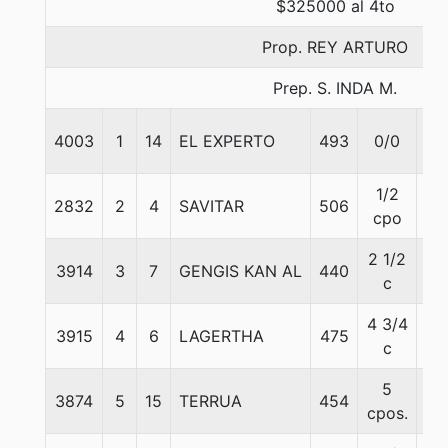
$325000 al 4to
Prop. REY ARTURO
Prep. S. INDA M.
4003
1
14
EL EXPERTO
493
0/0
57
1/2
2832
2
4
SAVITAR
506
57
cpo
2 1/2
3914
3
7
GENGIS KAN AL
440
57
c
4 3/4
3915
4
6
LAGERTHA
475
55
c
5
3874
5
15
TERRUA
454
57
cpos.