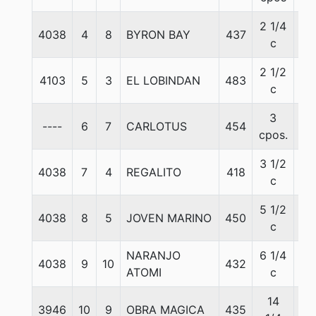
2 1/4
4038
4
8
BYRON BAY
437
57
c
2 1/2
4103
5
3
EL LOBINDAN
483
57
c
3
----
6
7
CARLOTUS
454
57
cpos.
3 1/2
4038
7
4
REGALITO
418
57
c
5 1/2
4038
8
5
JOVEN MARINO
450
57
c
NARANJO
6 1/4
4038
9
10
432
57
ATOMI
c
14
3946
10
9
OBRA MAGICA
435
57