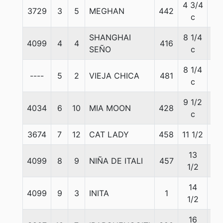
4 3/4
3729
3
5
MEGHAN
442
55
c
SHANGHAI
8 1/4
4099
4
4
416
54
SEÑO
c
8 1/4
----
5
2
VIEJA CHICA
481
55
c
9 1/2
4034
6
10
MIA MOON
428
55
c
3674
7
12
CAT LADY
458
11 1/2
55
13
4099
8
9
NIÑA DE ITALI
457
55
1/2
14
4099
9
3
INITA
1
55
1/2
16