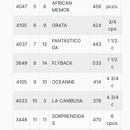
AFRICAN
4047
5
8
456
pczo.
56
MEMOR
3/4
4105
6
9
ORATA
424
56
cpo
FANTASTICO
1 1/2
4037
7
12
443
56
DA
c
1 1/2
3649
8
14
FLYBACK
533
56
c
4 3/4
4105
9
10
OCEANNE
414
56
c
4 3/4
4033
10
3
LA CAMBUSA
378
56
c
SORPRENDIDA
6
3448
11
11
470
56
S
cpos.