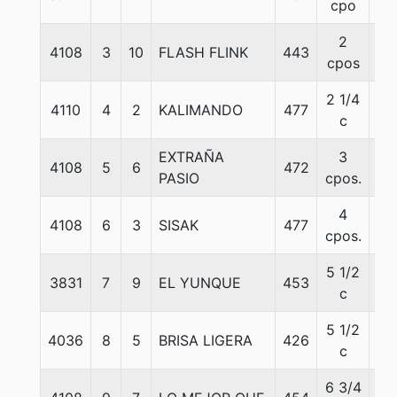
cpo
2
4108
3
10
FLASH FLINK
443
56
cpos
2 1/4
4110
4
2
KALIMANDO
477
54
c
EXTRAÑA
3
4108
5
6
472
54
PASIO
cpos.
4
4108
6
3
SISAK
477
57
cpos.
5 1/2
3831
7
9
EL YUNQUE
453
55
c
5 1/2
4036
8
5
BRISA LIGERA
426
56
c
6 3/4