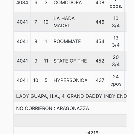
4034
6
3
COMODORA
408
55
cpos.
LA HADA
10
4041
7
10
446
55
MADRI
3/4
13
4041
8
1
ROOMMATE
454
55
3/4
20
4041
9
11
STATE OF THE
452
55
3/4
24
4041
10
5
HYPERSONICA
437
55
cpos
LADY GUAPA, H.A., 4. GRAND DADDY-INDY END-
NO CORRIERON : ARAGONAZZA
-4216-