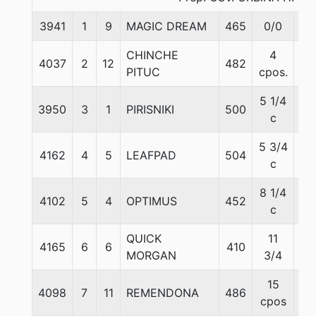
3941
1
9
MAGIC DREAM
465
0/0
56
CHINCHE
4
4037
2
12
482
56
PITUC
cpos.
5 1/4
3950
3
1
PIRISNIKI
500
56
c
5 3/4
4162
4
5
LEAFPAD
504
56
c
8 1/4
4102
5
4
OPTIMUS
452
56
c
QUICK
11
4165
6
6
410
56
MORGAN
3/4
15
4098
7
11
REMENDONA
486
56
cpos