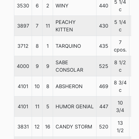
5 1/4
3530
6
2
WINY
440
55
c
PEACHY
5 1/4
3897
7
11
430
55
KITTEN
c
7
3712
8
1
TARQUINO
435
57
cpos.
SABE
8 1/2
4000
9
9
525
57
CONSOLAR
c
8 3/4
4101
10
8
ABSHERON
469
57
c
10
4101
11
5
HUMOR GENIAL
447
57
3/4
13
3831
12
16
CANDY STORM
520
57
1/2