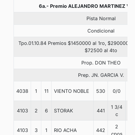
6a.- Premio ALEJANDRO MARTINEZ V., 
Pista Normal
Condicional
Tpo.01.10.84 Premios $1450000 al 1ro, $290000 al
$72500 al 4to
Prop. DON THEO
Prep. JN. GARCIA V.
4038
1
11
VIENTO NOBLE
530
0/0
57
1 3/4
4103
2
6
STORAK
441
57
c
2
4103
3
1
RIO ACHA
442
56
cpos