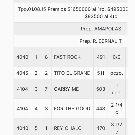
Tpo.01.08.15 Premios $1650000 al 1ro, $495000 al
$82500 al 4to
Prop. AMAPOLAS
Prep. R. BERNAL T.
4040
1
8
FAST ROCK
491
0/0
61
4045
2
2
TITO EL GRAND
511
pczo.
53
1
4104
3
7
CARRY ME
503
61
cpo.
2 1/4
4104
4
3
FOR THE GOOD
448
59
c
3 1/2
4040
5
1
REY CHALO
470
57
c