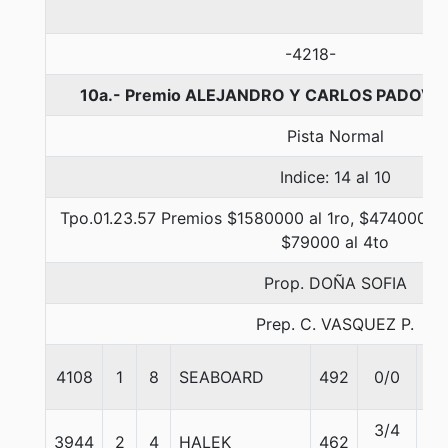
-4218-
10a.- Premio ALEJANDRO Y CARLOS PADOVANI
Pista Normal
Indice: 14 al 10
Tpo.01.23.57 Premios $1580000 al 1ro, $474000 al
$79000 al 4to
Prop. DOÑA SOFIA
Prep. C. VASQUEZ P.
4108
1
8
SEABOARD
492
0/0
58
3/4
3944
2
4
HALEK
462
55