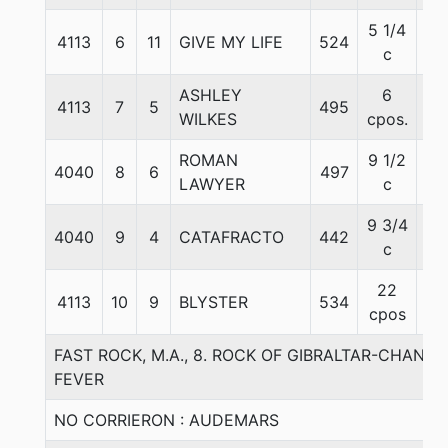
5 1/4
4113
6
11
GIVE MY LIFE
524
55
c
ASHLEY
6
4113
7
5
495
59
WILKES
cpos.
ROMAN
9 1/2
4040
8
6
497
57
LAWYER
c
9 3/4
4040
9
4
CATAFRACTO
442
57
c
22
4113
10
9
BLYSTER
534
57
cpos
FAST ROCK, M.A., 8. ROCK OF GIBRALTAR-CHANZ
FEVER
NO CORRIERON : AUDEMARS