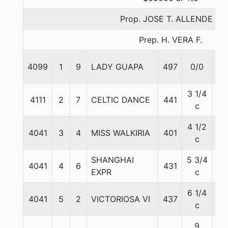
Prop. JOSE T. ALLENDE F.
Prep. H. VERA F.
4099
1
9
LADY GUAPA
497
0/0
55
3 1/4
4111
2
7
CELTIC DANCE
441
55
c
4 1/2
4041
3
4
MISS WALKIRIA
401
55
c
SHANGHAI
5 3/4
4041
4
6
431
55
EXPR
c
6 1/4
4041
5
2
VICTORIOSA VI
437
56
c
9