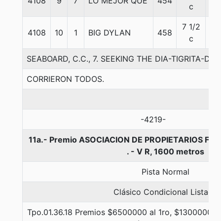
4108
9
7
LO MEJOR QUE
454
57
c
7 1/2
4108
10
1
BIG DYLAN
458
54
c
SEABOARD, C.C., 7. SEEKING THE DIA-TIGRITA-D
CORRIERON TODOS.
-4219-
11a.- Premio ASOCIACION DE PROPIETARIOS F . S
. - V R, 1600 metros
Pista Normal
Clásico Condicional Listada
Tpo.01.36.18 Premios $6500000 al 1ro, $1300000 al