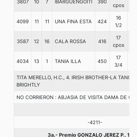
3807
10
7
IBARGUENGOITI
390
55
cpos
16
4099
11
11
UNA FINA ESTA
424
55
1/2
17
3587
12
16
CALA ROSSA
416
55
cpos
17
4034
13
1
TANIA ILLA
450
55
3/4
TITA MERELLO, H.C., 4. IRISH BROTHER-LA TANG
BRIGHTLY
NO CORRIERON : ABJASIA DE VISITA DAMA DE G
-4211-
3a.- Premio GONZALO JEREZ P., 110