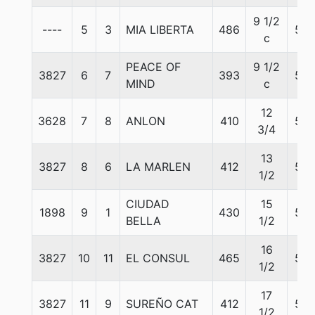
9 1/2
----
5
3
MIA LIBERTA
486
55
c
PEACE OF
9 1/2
3827
6
7
393
55
MIND
c
12
3628
7
8
ANLON
410
57
3/4
13
3827
8
6
LA MARLEN
412
55
1/2
CIUDAD
15
1898
9
1
430
54
BELLA
1/2
16
3827
10
11
EL CONSUL
465
57
1/2
17
3827
11
9
SUREÑO CAT
412
57
1/2