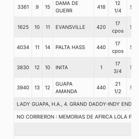
DAMA DE
12
3361
9
15
418
55
GUERR
1/4
17
1625
10
11
EVANSVILLE
420
55
cpos
17
4034
11
14
PALTA HASS
440
55
cpos
17
3830
12
10
INITA
1
55
3/4
GUAPA
21
3940
13
12
440
55
AMANDA
1/2
LADY GUAPA, H.A., 4. GRAND DADDY-INDY END-
NO CORRIERON : MEMORIAS DE AFRICA LOLA PIR