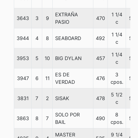
EXTRAÑA
1 1/4
3643
3
9
470
55
PASIO
c
1 1/4
3944
4
8
SEABOARD
492
58
c
1 1/4
3953
5
10
BIG DYLAN
457
55
c
ES DE
3
3947
6
11
476
57
VERDAD
cpos.
5 1/2
3831
7
2
SISAK
478
58
c
SOLO POR
8
3863
8
7
490
52
BAIL
cpos.
MASTER
9 1/4