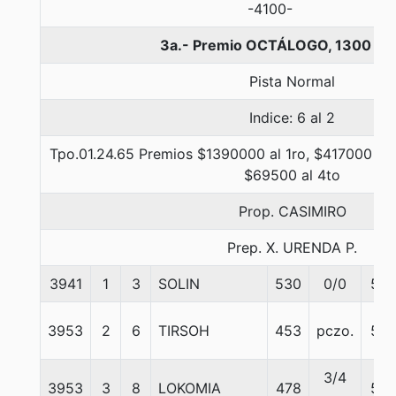
-4100-
3a.- Premio OCTÁLOGO, 1300 me
Pista Normal
Indice: 6 al 2
Tpo.01.24.65 Premios $1390000 al 1ro, $417000 al 
$69500 al 4to
Prop. CASIMIRO
Prep. X. URENDA P.
3941
1
3
SOLIN
530
0/0
56
3953
2
6
TIRSOH
453
pczo.
57
3/4
3953
3
8
LOKOMIA
478
58