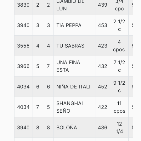
CAMBIO DE
3/4
3830
2
2
439
55
LUN
cpo
2 1/2
3940
3
3
TIA PEPPA
453
55
c
4
3556
4
4
TU SABRAS
423
55
cpos.
UNA FINA
7 1/2
3966
5
7
432
55
ESTA
c
9 1/2
4034
6
6
NIÑA DE ITALI
452
55
c
SHANGHAI
11
4034
7
5
422
54
SEÑO
cpos
12
3940
8
8
BOLOÑA
436
55
1/4