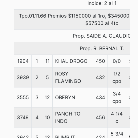
Indice: 2 al 1
Tpo.01.11.66 Premios $1150000 al 1ro, $345000 al 
$57500 al 4to
Prop. SAIDE A. CLAUDIO
Prep. R. BERNAL T.
1904
1
11
KHAL DROGO
450
0/0
56
ROSY
1/2
3939
2
5
432
56
FLAMINGO
cpo
3/4
3555
3
12
OBERYN
434
56
cpo
PANCHITO
4 1/4
3749
4
10
456
56
INDO
c
5 3/4
3942
5
13
PUMP IT
424
57.