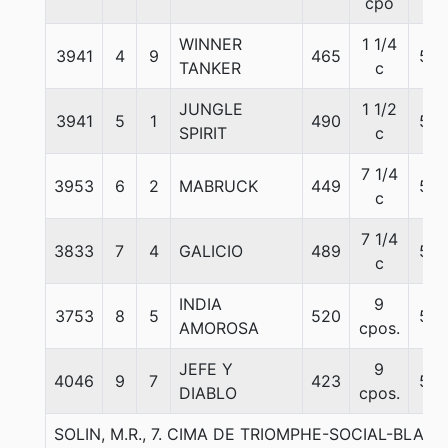
cpo
WINNER
1 1/4
3941
4
9
465
58
TANKER
c
JUNGLE
1 1/2
3941
5
1
490
57
SPIRIT
c
7 1/4
3953
6
2
MABRUCK
449
58
c
7 1/4
3833
7
4
GALICIO
489
55
c
INDIA
9
3753
8
5
520
56
AMOROSA
cpos.
JEFE Y
9
4046
9
7
423
54
DIABLO
cpos.
SOLIN, M.R., 7. CIMA DE TRIOMPHE-SOCIAL-BLACK 