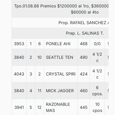
Tpo.01.08.88 Premios $1200000 al 1ro, $360000 al 
$60000 al 4to
Prop. RAFAEL SANCHEZ A.
Prep. L. SALINAS T.
3953
1
6
PONELE AHI
468
0/0
56
4 1/2
3840
2
10
SEATTLE TEN
490
57
c
4 1/2
4043
3
2
CRYSTAL SPIRI
424
56
c
6
3840
4
11
MICK JAGGER
460
57
cpos.
RAZONABLE
10
3941
5
12
445
57
MAS
cpos