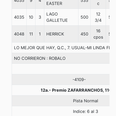
4035
9
4
535
53
EASTER
c
LAGO
12
4035
10
3
500
57
GALLETUE
3/4
16
4048
11
1
HERRICK
450
54
cpos
LO MEJOR QUE HAY, Q.C., 7. USUAL-MI LINDA F
NO CORRIERON : ROBALO
-4109-
12a.- Premio ZAFARRANCHOS, 1100
Pista Normal
Indice: 6 al 3