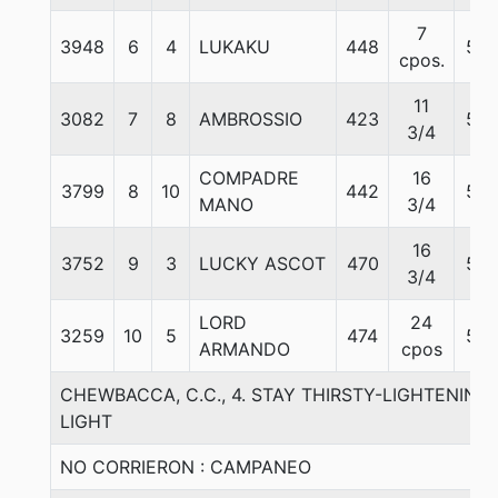
7
3948
6
4
LUKAKU
448
57
cpos.
11
3082
7
8
AMBROSSIO
423
57
3/4
COMPADRE
16
3799
8
10
442
57
MANO
3/4
16
3752
9
3
LUCKY ASCOT
470
57
3/4
LORD
24
3259
10
5
474
57
ARMANDO
cpos
CHEWBACCA, C.C., 4. STAY THIRSTY-LIGHTENING
LIGHT
NO CORRIERON : CAMPANEO