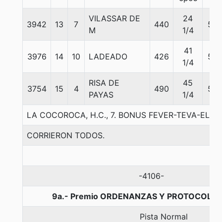
VILASSAR DE
24
3942
13
7
440
56
M
1/4
41
3976
14
10
LADEADO
426
56
1/4
RISA DE
45
3754
15
4
490
56
PAYAS
1/4
LA COCOROCA, H.C., 7. BONUS FEVER-TEVA-ELEC
CORRIERON TODOS.
-4106-
9a.- Premio ORDENANZAS Y PROTOCOLOS,
Pista Normal