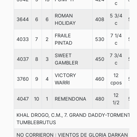
c
ROMAN
5 3/4
3644
6
6
408
56
HOLIDAY
c
FRAILE
7 1/4
4033
7
2
530
56
PINTAD
c
SWEET
7 3/4
4037
8
3
450
56
GAMBLER
c
VICTORY
12
3760
9
4
460
56
WARRI
cpos
12
4047
10
1
REMENDONA
480
56
1/2
KHAL DROGO, C.M., 7. GRAND DADDY-TORMENTA 
TUMBLEBRUTUS
NO CORRIERON : VIENTOS DE GLORIA DARKAN R