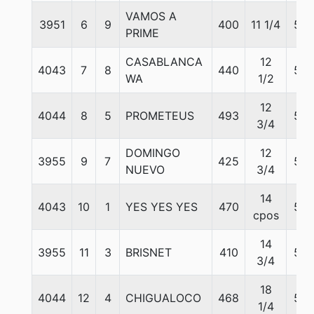
VAMOS A
3951
6
9
400
11 1/4
57
PRIME
CASABLANCA
12
4043
7
8
440
57
WA
1/2
12
4044
8
5
PROMETEUS
493
55
3/4
DOMINGO
12
3955
9
7
425
55
NUEVO
3/4
14
4043
10
1
YES YES YES
470
56
cpos
14
3955
11
3
BRISNET
410
55
3/4
18
4044
12
4
CHIGUALOCO
468
54
1/4