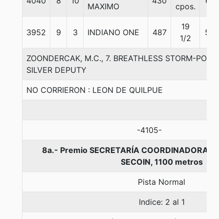
4040
8
10
430
61
MAXIMO
cpos.
19
3952
9
3
INDIANO ONE
487
53
1/2
ZOONDERCAK, M.C., 7. BREATHLESS STORM-POLI
SILVER DEPUTY
NO CORRIERON : LEON DE QUILPUE
-4105-
8a.- Premio SECRETARÍA COORDINADORA I
SECOIN, 1100 metros
Pista Normal
Indice: 2 al 1