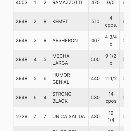
4003
1
2
RAMAZZOTTI
470
0/0
60
4
3948
2
8
KEMET
510
60
cpos.
4 3/4
3948
3
9
ABSHERON
467
57
c
MECHA
9 1/2
3948
4
5
500
57
LARGA
c
HUMOR
3948
5
6
440
11 1/2
57
GENIAL
STRONG
14
3948
6
4
530
57
BLACK
cpos
19
2739
7
7
UNICA SALIDA
430
55
1/4