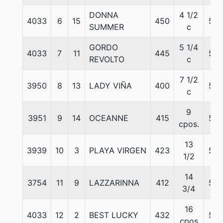
DONNA
4 1/2
4033
6
15
450
56
SUMMER
c
GORDO
5 1/4
4033
7
11
445
56
REVOLTO
c
7 1/2
3950
8
13
LADY VIÑA
400
56
c
9
3951
9
14
OCEANNE
415
56
cpos.
13
3939
10
3
PLAYA VIRGEN
423
56
1/2
14
3754
11
9
LAZZARINNA
412
56
3/4
16
4033
12
2
BEST LUCKY
432
56
cpos