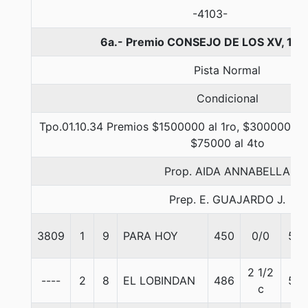
-4103-
6a.- Premio CONSEJO DE LOS XV, 110
Pista Normal
Condicional
Tpo.01.10.34 Premios $1500000 al 1ro, $300000 al 
$75000 al 4to
Prop. AIDA ANNABELLA
Prep. E. GUAJARDO J.
3809
1
9
PARA HOY
450
0/0
57
2 1/2
----
2
8
EL LOBINDAN
486
57
c