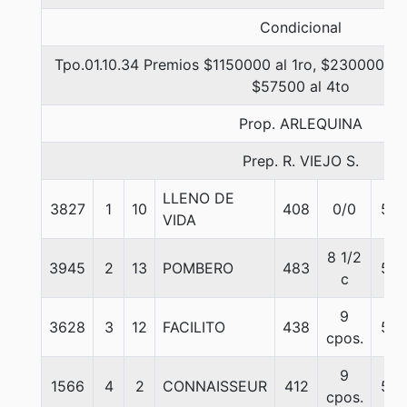
Condicional
Tpo.01.10.34 Premios $1150000 al 1ro, $230000 al 
$57500 al 4to
Prop. ARLEQUINA
Prep. R. VIEJO S.
LLENO DE
3827
1
10
408
0/0
57
VIDA
8 1/2
3945
2
13
POMBERO
483
57
c
9
3628
3
12
FACILITO
438
57
cpos.
9
1566
4
2
CONNAISSEUR
412
57
cpos.