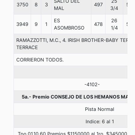
SALTO DEL
25
3750
8
3
497
57
MAL
3/4
ES
26
3949
9
1
478
57
ASOMBROSO
1/4
RAMAZZOTTI, M.C., 4. IRISH BROTHER-BABY TER
TERRACE
CORRIERON TODOS.
-4102-
5a.- Premio CONSEJO DE LOS HEMANOS MAYOR
Pista Normal
Indice: 6 al 1
Tpo.01.10.60 Premios $1150000 al 1ro, $345000 al 