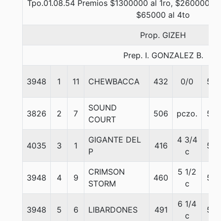
Tpo.01.08.54 Premios $1300000 al 1ro, $260000 al 
$65000 al 4to
Prop. GIZEH
Prep. I. GONZALEZ B.
3948
1
11
CHEWBACCA
432
0/0
57
SOUND
3826
2
7
506
pczo.
57
COURT
GIGANTE DEL
4 3/4
4035
3
1
416
57
P
c
CRIMSON
5 1/2
3948
4
9
460
57
STORM
c
6 1/4
3948
5
6
LIBARDONES
491
57
c