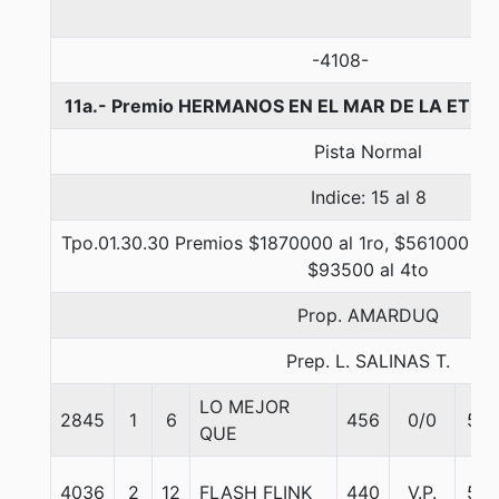
-4108-
11a.- Premio HERMANOS EN EL MAR DE LA ETER
Pista Normal
Indice: 15 al 8
Tpo.01.30.30 Premios $1870000 al 1ro, $561000 al 
$93500 al 4to
Prop. AMARDUQ
Prep. L. SALINAS T.
LO MEJOR
2845
1
6
456
0/0
55
QUE
4036
2
12
FLASH FLINK
440
V.P.
56