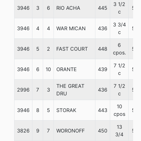
3 1/2
3946
3
6
RIO ACHA
445
56
c
3 3/4
3946
4
4
WAR MICAN
436
57
c
6
3946
5
2
FAST COURT
448
57
cpos.
7 1/2
3946
6
10
ORANTE
439
57
c
THE GREAT
7 1/2
2996
7
3
436
57
DRU
c
10
3946
8
5
STORAK
443
57
cpos
13
3826
9
7
WORONOFF
450
57
3/4