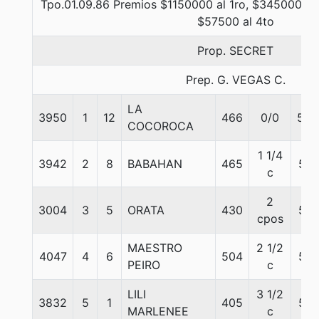
Tpo.01.09.86 Premios $1150000 al 1ro, $345000 al 
$57500 al 4to
Prop. SECRET
Prep. G. VEGAS C.
LA
3950
1
12
466
0/0
56.
COCOROCA
1 1/4
3942
2
8
BABAHAN
465
56
c
2
3004
3
5
ORATA
430
56
cpos
MAESTRO
2 1/2
4047
4
6
504
56
PEIRO
c
LILI
3 1/2
3832
5
1
405
56
MARLENEE
c