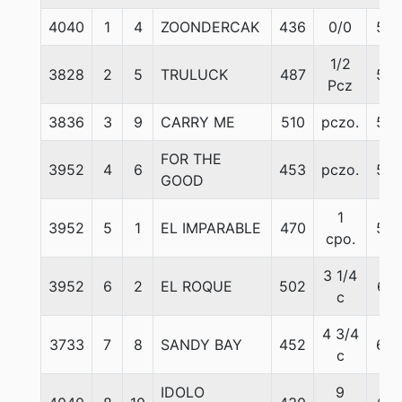
4040
1
4
ZOONDERCAK
436
0/0
56
1/2
3828
2
5
TRULUCK
487
56
Pcz
3836
3
9
CARRY ME
510
pczo.
58
FOR THE
3952
4
6
453
pczo.
57
GOOD
1
3952
5
1
EL IMPARABLE
470
58
cpo.
3 1/4
3952
6
2
EL ROQUE
502
61
c
4 3/4
3733
7
8
SANDY BAY
452
64
c
IDOLO
9