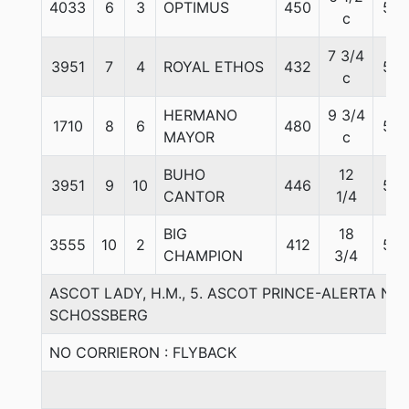
4033
6
3
OPTIMUS
450
56
c
7 3/4
3951
7
4
ROYAL ETHOS
432
56
c
HERMANO
9 3/4
1710
8
6
480
56
MAYOR
c
BUHO
12
3951
9
10
446
56
CANTOR
1/4
BIG
18
3555
10
2
412
56
CHAMPION
3/4
ASCOT LADY, H.M., 5. ASCOT PRINCE-ALERTA NA
SCHOSSBERG
NO CORRIERON : FLYBACK