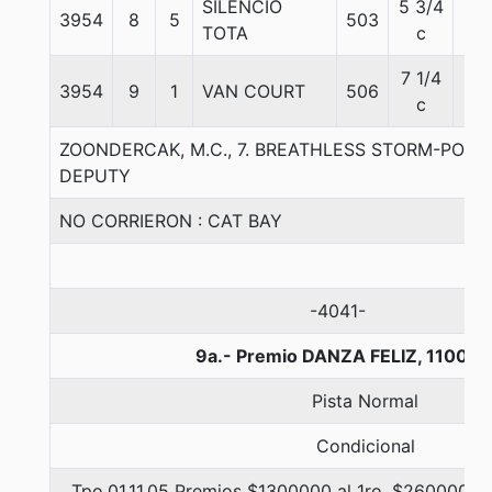
SILENCIO
5 3/4
3954
8
5
503
58
TOTA
c
7 1/4
3954
9
1
VAN COURT
506
56
c
ZOONDERCAK, M.C., 7. BREATHLESS STORM-POLI
DEPUTY
NO CORRIERON : CAT BAY
-4041-
9a.- Premio DANZA FELIZ, 1100 m
Pista Normal
Condicional
Tpo.01.11.05 Premios $1300000 al 1ro, $260000 al