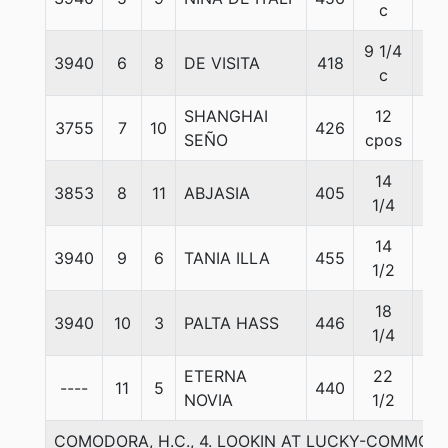
c
9 1/4
3940
6
8
DE VISITA
418
55
c
SHANGHAI
12
3755
7
10
426
54
SEÑO
cpos
14
3853
8
11
ABJASIA
405
55
1/4
14
3940
9
6
TANIA ILLA
455
55
1/2
18
3940
10
3
PALTA HASS
446
55
1/4
ETERNA
22
----
11
5
440
55
NOVIA
1/2
COMODORA, H.C., 4. LOOKIN AT LUCKY-COMMON