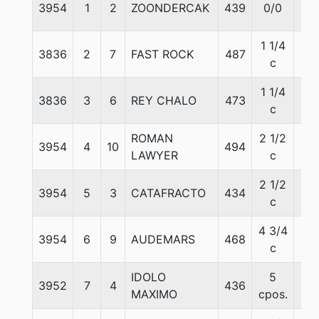
3954
1
2
ZOONDERCAK
439
0/0
53
1 1/4
3836
2
7
FAST ROCK
487
59
c
1 1/4
3836
3
6
REY CHALO
473
53
c
ROMAN
2 1/2
3954
4
10
494
54
LAWYER
c
2 1/2
3954
5
3
CATAFRACTO
434
54
c
4 3/4
3954
6
9
AUDEMARS
468
55
c
IDOLO
5
3952
7
4
436
61
MAXIMO
cpos.