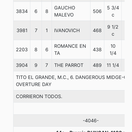
GAUCHO
5 3/4
3834
6
8
506
57
MALEVO
c
9 1/2
3981
7
1
IVANOVICH
468
55
c
ROMANCE EN
10
2203
8
6
438
54
TA
1/4
3904
9
7
THE PARROT
489
11 1/4
58
TITO EL GRANDE, M.C., 6. DANGEROUS MIDGE-OV
OVERTURE DAY
CORRIERON TODOS.
-4046-