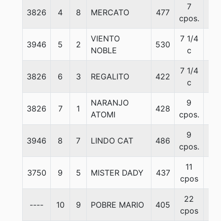
7
3826
4
8
MERCATO
477
57
cpos.
VIENTO
7 1/4
3946
5
2
530
57
NOBLE
c
7 1/4
3826
6
3
REGALITO
422
57
c
NARANJO
9
3826
7
1
428
57
ATOMI
cpos.
9
3946
8
7
LINDO CAT
486
57
cpos.
11
3750
9
5
MISTER DADY
437
57
cpos
22
----
10
9
POBRE MARIO
405
56
cpos