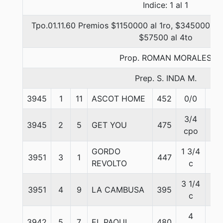
Indice: 1 al 1
Tpo.01.11.60 Premios $1150000 al 1ro, $345000 al 
$57500 al 4to
Prop. ROMAN MORALES
Prep. S. INDA M.
3945
1
11
ASCOT HOME
452
0/0
56
3/4
3945
2
5
GET YOU
475
56
cpo
GORDO
1 3/4
3951
3
1
447
56
REVOLTO
c
3 1/4
3951
4
9
LA CAMBUSA
395
56
c
4
3942
5
7
EL PAQUI
480
56