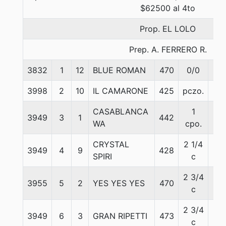
$62500 al 4to
Prop. EL LOLO
Prep. A. FERRERO R.
3832
1
12
BLUE ROMAN
470
0/0
56
3998
2
10
IL CAMARONE
425
pczo.
58
CASABLANCA
1
3949
3
1
442
56
WA
cpo.
CRYSTAL
2 1/4
3949
4
9
428
56
SPIRI
c
2 3/4
3955
5
2
YES YES YES
470
56
c
2 3/4
3949
6
3
GRAN RIPETTI
473
56
c