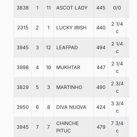
3838
1
11
ASCOT LADY
445
0/0
56
2 1/4
2315
2
1
LUCKY IRISH
440
56
c
2 1/4
3945
3
12
LEAFPAD
494
56
c
2 1/4
3998
4
10
MUKHTAR
447
59
c
2 3/4
3829
5
3
MARTINHO
490
56
c
3 3/4
3950
6
8
DIVA NUOVA
424
56
c
CHINCHE
7 3/4
3945
7
7
479
56
PITUC
c