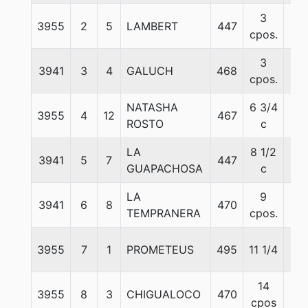
3
3955
2
5
LAMBERT
447
57
cpos.
3
3941
3
4
GALUCH
468
57
cpos.
NATASHA
6 3/4
3955
4
12
467
57
ROSTO
c
LA
8 1/2
3941
5
7
447
57
GUAPACHOSA
c
LA
9
3941
6
8
470
57
TEMPRANERA
cpos.
3955
7
1
PROMETEUS
495
11 1/4
57
14
3955
8
3
CHIGUALOCO
470
56
cpos