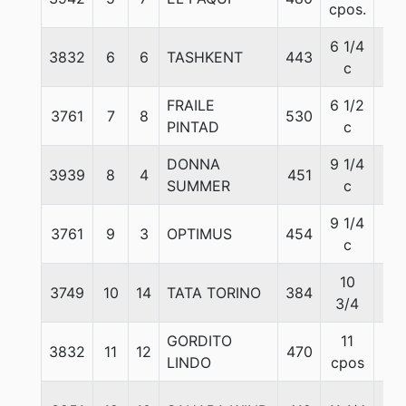
cpos.
6 1/4
3832
6
6
TASHKENT
443
56
c
FRAILE
6 1/2
3761
7
8
530
56
PINTAD
c
DONNA
9 1/4
3939
8
4
451
56
SUMMER
c
9 1/4
3761
9
3
OPTIMUS
454
56
c
10
3749
10
14
TATA TORINO
384
56
3/4
GORDITO
11
3832
11
12
470
56
LINDO
cpos