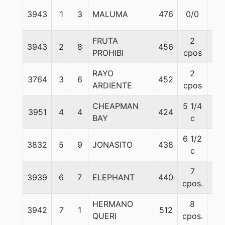
3943
1
3
MALUMA
476
0/0
56
FRUTA
2
3943
2
8
456
56
PROHIBI
cpos
RAYO
2
3764
3
6
452
56
ARDIENTE
cpos
CHEAPMAN
5 1/4
3951
4
4
424
56
BAY
c
6 1/2
3832
5
9
JONASITO
438
56
c
7
3939
6
7
ELEPHANT
440
56
cpos.
HERMANO
8
3942
7
1
512
56
QUERI
cpos.