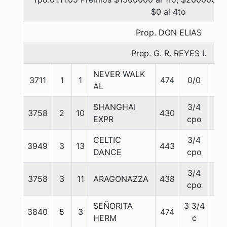
$0 al 4to
Prop. DON ELIAS
Prep. G. R. REYES I.
NEVER WALK
3711
1
1
474
0/0
54
AL
SHANGHAI
3/4
3758
2
10
430
55
EXPR
cpo
CELTIC
3/4
3949
3
13
443
55
DANCE
cpo
3/4
3758
3
11
ARAGONAZZA
438
56
cpo
SEÑORITA
3 3/4
3840
5
3
474
55
HERM
c