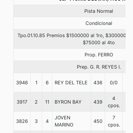
Pista Normal
Condicional
Tpo.01.10.85 Premios $1500000 al 1ro, $300000 al 
$75000 al 4to
Prop. FERRO
Prep. G. R. REYES I.
3946
1
6
REY DEL TELE
436
0/0
57
4
3917
2
11
BYRON BAY
439
57
cpos.
JOVEN
7
3826
3
4
450
57
MARINO
cpos.