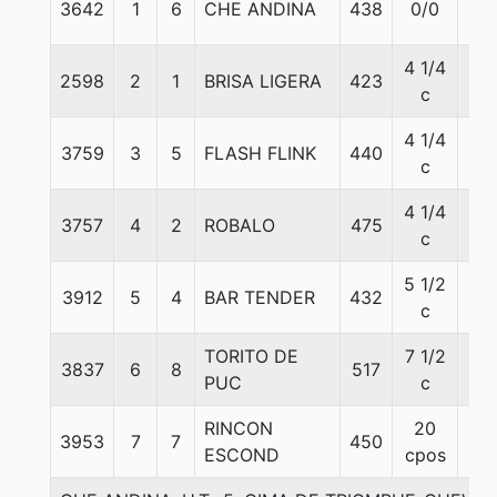
3642
1
6
CHE ANDINA
438
0/0
53
4 1/4
2598
2
1
BRISA LIGERA
423
54
c
4 1/4
3759
3
5
FLASH FLINK
440
55
c
4 1/4
3757
4
2
ROBALO
475
53
c
5 1/2
3912
5
4
BAR TENDER
432
58
c
TORITO DE
7 1/2
3837
6
8
517
56
PUC
c
RINCON
20
3953
7
7
450
57
ESCOND
cpos