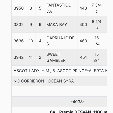
FANTASTICO
7 3/4
3950
8
5
443
56
DA
c
8 1/4
3832
9
9
MAKA BAY
400
56
c
CARRUAJE DE
15
3636
10
4
468
56
S
1/4
SWEET
15
3942
11
2
451
56
GAMBLER
3/4
ASCOT LADY, H.M., 5. ASCOT PRINCE-ALERTA 
NO CORRIERON : OCEAN SYRA
-4038-
6a.- Premio DESVAN, 1100 met