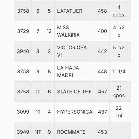
4
3758
6
5
LATATUER
458
55
cpos.
MISS
4 1/2
3729
7
12
400
55
WALKIRIA
c
VICTORIOSA
5 1/2
3940
8
2
442
55
VI
c
LA HADA
3758
9
8
448
11 1/4
55
MADRI
21
3758
10
6
STATE OF THE
457
55
cpos
22
3099
11
4
HYPERSONICA
437
55
1/4
3949
NT
9
ROOMMATE
453
55