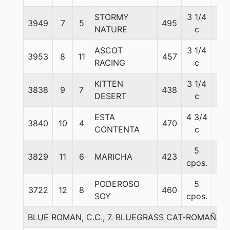
STORMY
3 1/4
3949
7
5
495
57
NATURE
c
ASCOT
3 1/4
3953
8
11
457
57
RACING
c
KITTEN
3 1/4
3838
9
7
438
57
DESERT
c
ESTA
4 3/4
3840
10
4
470
57
CONTENTA
c
5
3829
11
6
MARICHA
423
56
cpos.
PODEROSO
5
3722
12
8
460
57
SOY
cpos.
BLUE ROMAN, C.C., 7. BLUEGRASS CAT-ROMAÑA I