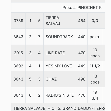
Prep. J. PINOCHET P.
TIERRA
3789
1
5
464
0/0
55
SALVAJ
3643
2
7
SOUNDTRACK
440
pczo.
55
10
3015
3
4
LIKE RATE
470
59
cpos
3692
4
1
YES MY LOVE
449
11 1/2
55
13
3643
5
3
CHAZ
498
53
cpos
19
3643
6
2
RADIO'S NISTE
470
53
3/4
TIERRA SALVAJE, H.C., 5. GRAND DADDY-TIERRA