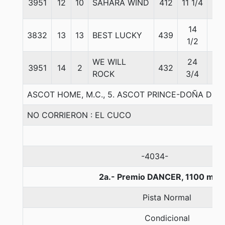
3951
12
10
SAHARA WIND
412
11 1/4
56
14
3832
13
13
BEST LUCKY
439
56
1/2
WE WILL
24
3951
14
2
432
56
ROCK
3/4
ASCOT HOME, M.C., 5. ASCOT PRINCE-DOÑA DI
NO CORRIERON : EL CUCO
-4034-
2a.- Premio DANCER, 1100 met
Pista Normal
Condicional