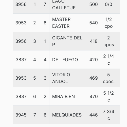
LAGO
3956
1
7
500
0/0
58
GALLETUE
MASTER
1/2
3953
2
8
540
57
EASTER
cpo
GIGANTE DEL
2
3956
3
1
418
56
P
cpos
2 1/4
3837
4
4
DEL FUEGO
420
58
c
VITORIO
5
3953
5
3
469
56
ANDOL
cpos.
5 1/2
3837
6
2
MIRA BIEN
470
53
c
7 3/4
3945
7
6
MELQUIADES
446
54
c