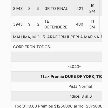
10
3943
8
5
GRITO FINAL
421
56
3/4
TE
11
3943
9
2
430
56
DEFENDERE
3/4
MALUMA, M.C., 5. ARAGORN II-PERLA MARINA-D
CORRIERON TODOS.
-4043-
11a.- Premio DUKE OF YORK, 1100 
Pista Normal
Indice: 8 al 6
Tpo.01.10.80 Premios $1250000 al 1ro, $375000 al 