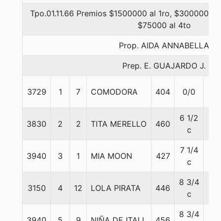
Tpo.01.11.66 Premios $1500000 al 1ro, $300000 al 
$75000 al 4to
Prop. AIDA ANNABELLA
Prep. E. GUAJARDO J.
3729
1
7
COMODORA
404
0/0
55
6 1/2
3830
2
2
TITA MERELLO
460
55
c
7 1/4
3940
3
1
MIA MOON
427
55
c
8 3/4
3150
4
12
LOLA PIRATA
446
55
c
8 3/4
3940
5
9
NIÑA DE ITALI
456
55