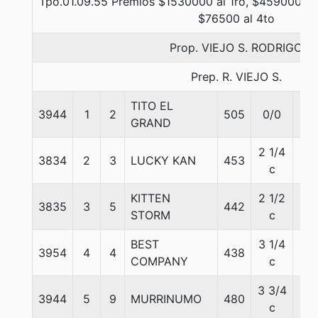
Tpo.01.09.55 Premios $1530000 al 1ro, $459000 al
$76500 al 4to
Prop. VIEJO S. RODRIGO
Prep. R. VIEJO S.
TITO EL
3944
1
2
505
0/0
54
GRAND
2 1/4
3834
2
3
LUCKY KAN
453
55
c
KITTEN
2 1/2
3835
3
5
442
57
STORM
c
BEST
3 1/4
3954
4
4
438
58
COMPANY
c
3 3/4
3944
5
9
MURRINUMO
480
56
c