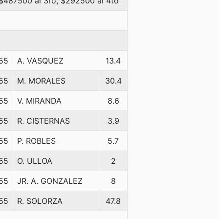
 $487500 al 3ro, $292500 al 4to
55
A. VASQUEZ
13.4
55
M. MORALES
30.4
55
V. MIRANDA
8.6
55
R. CISTERNAS
3.9
55
P. ROBLES
5.7
55
O. ULLOA
2
55
JR. A. GONZALEZ
8
55
R. SOLORZA
47.8