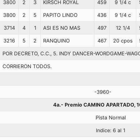
3800
2
3
KIRSCH ROYAL
459
9 1/4 c
3800
2
5
PAPITO LINDO
436
9 1/4 c
3714
4
1
ASI ES NO MAS
497
12 1/4
3216
5
2
RANQUINO
467
20 cpos
POR DECRETO, C.C., 5. INDY DANCER-WORDGAME-WA
CORRIERON TODOS.
-3960-
4a.- Premio CAMINO APARTADO, 1
Pista Normal
Indice: 6 al 1