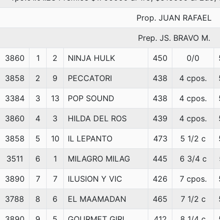
Prop. JUAN RAFAEL
Prep. JS. BRAVO M.
3860
1
2
NINJA HULK
450
0/0
3858
2
9
PECCATORI
438
4 cpos.
3384
3
13
POP SOUND
438
4 cpos.
3860
4
3
HILDA DEL ROS
439
4 cpos.
3858
5
10
IL LEPANTO
473
5 1/2 c
3511
6
1
MILAGRO MILAG
445
6 3/4 c
3890
7
7
ILUSION Y VIC
426
7 cpos.
3788
8
6
EL MAAMADAN
465
7 1/2 c
3890
9
5
GOURMET GIRL
412
8 1/4 c