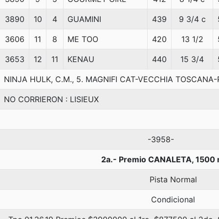
3890
10
4
GUAMINI
439
9 3/4 c
3606
11
8
ME TOO
420
13 1/2
3653
12
11
KENAU
440
15 3/4
NINJA HULK, C.M., 5. MAGNIFI CAT-VECCHIA TOSCANA-P
NO CORRIERON : LISIEUX
-3958-
2a.- Premio CANALETA, 1500 
Pista Normal
Condicional