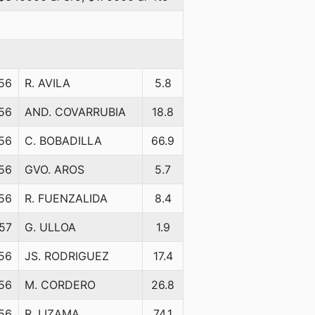
56
R. AVILA
5.8
56
AND. COVARRUBIA
18.8
56
C. BOBADILLA
66.9
56
GVO. AROS
5.7
56
R. FUENZALIDA
8.4
57
G. ULLOA
1.9
56
JS. RODRIGUEZ
17.4
56
M. CORDERO
26.8
56
R. LIZAMA
74.1