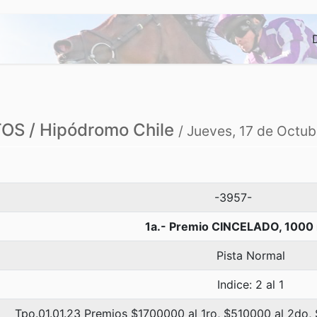
S / Hipódromo Chile
/ Jueves, 17 de Octu
-3957-
1a.- Premio CINCELADO, 1000
Pista Normal
Indice: 2 al 1
Tpo.01.01.23 Premios $1700000 al 1ro, $510000 al 2do,