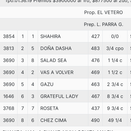
Tpo.01.36.19 Premios $3900000 al 1ro, $877500 al 2do,
Prop. EL VETERO
Prep. L. PARRA G.
3854
1
1
SHAHIRA
427
0/0
3813
2
5
DOÑA DASHA
483
3/4 cpo
3690
3
8
SALAD SEA
476
1 1/4 c
3690
4
2
VAS A VOLVER
469
1 1/2 c
3690
5
4
GAZU
463
2 3/4 c
1646
6
3
GRATEFUL LADY
467
8 3/4 c
3768
7
7
ROSETA
437
9 3/4 c
3690
8
6
CHEZ CIMA
490
49 1/4