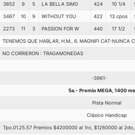
3852
9
5
LA BELLA SIMO
424
10 1/4
3467
10
9
WITHOUT YOU
422
13 cpos
2273
11
3
PASSION FOR W
440
17 1/2
TENEMOS QUE HABLAR, H.M., 6. MAGNIFI CAT-NUNC
NO CORRIERON : TRAGAMONEDAS
-3961-
5a.- Premio MEGA, 1400 me
Pista Normal
Clásico Handicap
Tpo.01.25.57 Premios $4200000 al 1ro, $1260000 al 2do,