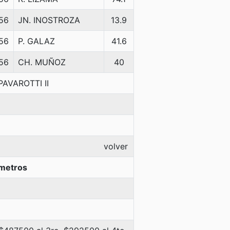
56
JN. INOSTROZA
13.9
56
P. GALAZ
41.6
56
CH. MUÑOZ
40
AVAROTTI II
volver
metros