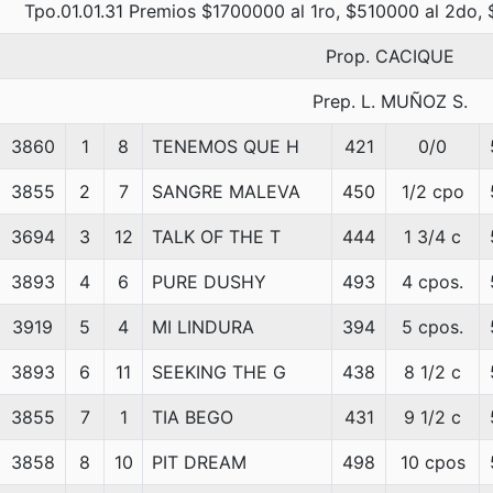
Tpo.01.01.31 Premios $1700000 al 1ro, $510000 al 2do,
Prop. CACIQUE
Prep. L. MUÑOZ S.
3860
1
8
TENEMOS QUE H
421
0/0
3855
2
7
SANGRE MALEVA
450
1/2 cpo
3694
3
12
TALK OF THE T
444
1 3/4 c
3893
4
6
PURE DUSHY
493
4 cpos.
3919
5
4
MI LINDURA
394
5 cpos.
3893
6
11
SEEKING THE G
438
8 1/2 c
3855
7
1
TIA BEGO
431
9 1/2 c
3858
8
10
PIT DREAM
498
10 cpos