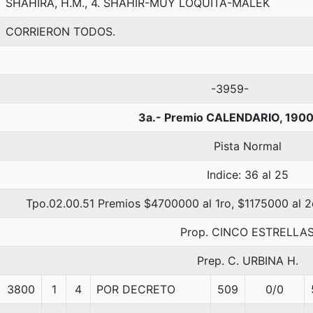
SHAHIRA, H.M., 4. SHAHIR-MUY LOQUITA-MALEK
CORRIERON TODOS.
-3959-
3a.- Premio CALENDARIO, 1900
Pista Normal
Indice: 36 al 25
Tpo.02.00.51 Premios $4700000 al 1ro, $1175000 al 2
Prop. CINCO ESTRELLA
Prep. C. URBINA H.
3800
1
4
POR DECRETO
509
0/0