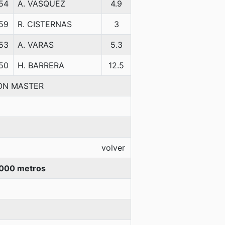
54
A. VASQUEZ
4.9
59
R. CISTERNAS
3
53
A. VARAS
5.3
50
H. BARRERA
12.5
GON MASTER
volver
000 metros