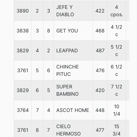
JEFE Y
4
3890
2
3
422
57
DIABLO
cpos.
4 1/2
3838
3
8
GET YOU
468
56
c
5 1/2
3829
4
2
LEAFPAD
487
56
c
CHINCHE
6 1/2
3761
5
6
476
56
PITUC
c
SUPER
7 1/2
3829
6
5
420
56
BAMBINO
c
10
3764
7
4
ASCOT HOME
448
56
1/4
CIELO
15
3761
8
7
477
56
HERMOSO
3/4