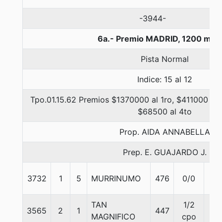
-3944-
6a.- Premio MADRID, 1200 met
Pista Normal
Indice: 15 al 12
Tpo.01.15.62 Premios $1370000 al 1ro, $411000 al 
$68500 al 4to
Prop. AIDA ANNABELLA
Prep. E. GUAJARDO J.
3732
1
5
MURRINUMO
476
0/0
55
TAN
1/2
3565
2
1
447
58
MAGNIFICO
cpo