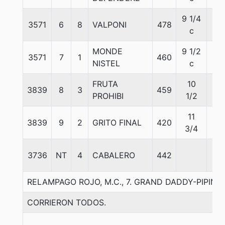
9 1/4
3571
6
8
VALPONI
478
57
c
MONDE
9 1/2
3571
7
1
460
57
NISTEL
c
FRUTA
10
3839
8
3
459
56
PROHIBI
1/2
11
3839
9
2
GRITO FINAL
420
56
3/4
3736
NT
4
CABALERO
442
57
RELAMPAGO ROJO, M.C., 7. GRAND DADDY-PIPINIT
CORRIERON TODOS.