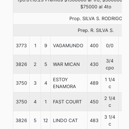
$75000 al 4to
Prop. SILVA S. RODRIGO
Prep. R. SILVA S.
3773
1
9
VAGAMUNDO
400
0/0
57
3/4
3826
2
5
WAR MICAN
430
57
cpo
ESTOY
1 1/4
3750
3
4
489
57
ENAMORA
c
2 1/4
3750
4
1
FAST COURT
450
57
c
3 1/4
3826
5
12
LINDO CAT
483
57
c