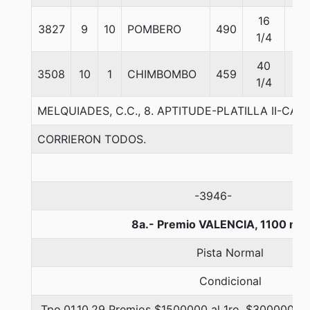
16
3827
9
10
POMBERO
490
56
1/4
40
3508
10
1
CHIMBOMBO
459
56
1/4
MELQUIADES, C.C., 8. APTITUDE-PLATILLA II-CAN
CORRIERON TODOS.
-3946-
8a.- Premio VALENCIA, 1100 me
Pista Normal
Condicional
Tpo.01.10.29 Premios $1500000 al 1ro, $300000 al 