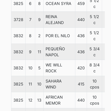
5 1/2
3825
6
8
OCEAN SYRA
459
56
c
REINA
5 1/2
3728
7
9
440
56
ALEJAND
c
5 1/2
3832
8
2
POR EL NILO
436
56
c
PEQUEÑO
5 3/4
3832
9
11
436
56
NAPOL
c
WE WILL
8 3/4
3832
10
5
420
56
ROCK
c
SAHARA
10
3825
11
10
415
56
WIND
cpos
AFRICAN
10
3825
12
13
440
56
MEMOR
cpos