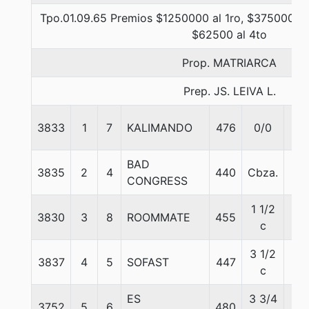
Tpo.01.09.65 Premios $1250000 al 1ro, $375000 al
$62500 al 4to
Prop. MATRIARCA
Prep. JS. LEIVA L.
3833
1
7
KALIMANDO
476
0/0
57
BAD
3835
2
4
440
Cbza.
57
CONGRESS
1 1/2
3830
3
8
ROOMMATE
455
57
c
3 1/2
3837
4
5
SOFAST
447
56
c
ES
3 3/4
3752
5
6
480
57