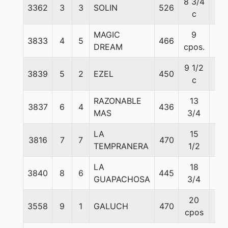
8 3/4
3362
3
3
SOLIN
526
57
c
MAGIC
9
3833
4
5
466
54
DREAM
cpos.
9 1/2
3839
5
2
EZEL
450
55
c
RAZONABLE
13
3837
6
4
436
58
MAS
3/4
LA
15
3816
7
7
470
58
TEMPRANERA
1/2
LA
18
3840
8
6
445
58
GUAPACHOSA
3/4
20
3558
9
1
GALUCH
470
58
cpos