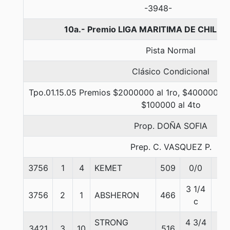
-3948-
10a.- Premio LIGA MARITIMA DE CHILE, 
Pista Normal
Clásico Condicional
Tpo.01.15.05 Premios $2000000 al 1ro, $400000 al
$100000 al 4to
Prop. DOÑA SOFIA
Prep. C. VASQUEZ P.
3756
1
4
KEMET
509
0/0
60
3 1/4
3756
2
1
ABSHERON
466
57
c
STRONG
4 3/4
3421
3
10
516
57