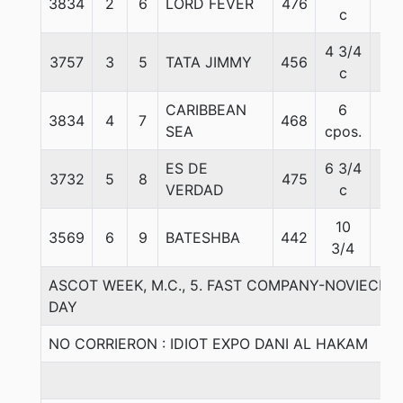
3834
2
6
LORD FEVER
476
58
c
4 3/4
3757
3
5
TATA JIMMY
456
54
c
CARIBBEAN
6
3834
4
7
468
56
SEA
cpos.
ES DE
6 3/4
3732
5
8
475
56
VERDAD
c
10
3569
6
9
BATESHBA
442
54
3/4
ASCOT WEEK, M.C., 5. FAST COMPANY-NOVIECIT
DAY
NO CORRIERON : IDIOT EXPO DANI AL HAKAM