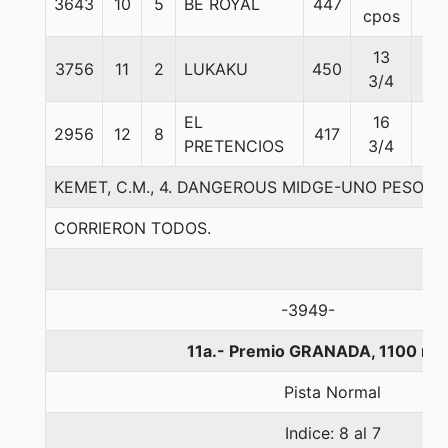
3643
10
5
BE ROYAL
447
55
cpos
13
3756
11
2
LUKAKU
450
57
3/4
EL
16
2956
12
8
417
57
PRETENCIOS
3/4
KEMET, C.M., 4. DANGEROUS MIDGE-UNO PESO-
CORRIERON TODOS.
-3949-
11a.- Premio GRANADA, 1100 me
Pista Normal
Indice: 8 al 7