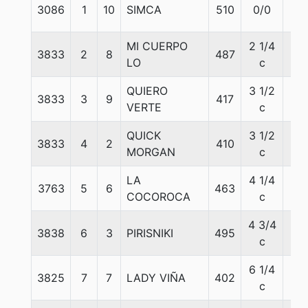
3086
1
10
SIMCA
510
0/0
56
MI CUERPO
2 1/4
3833
2
8
487
56
LO
c
QUIERO
3 1/2
3833
3
9
417
56
VERTE
c
QUICK
3 1/2
3833
4
2
410
56
MORGAN
c
LA
4 1/4
3763
5
6
463
56
COCOROCA
c
4 3/4
3838
6
3
PIRISNIKI
495
56
c
6 1/4
3825
7
7
LADY VIÑA
402
56
c