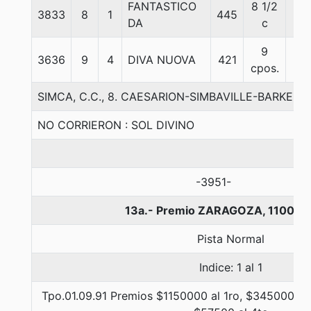
FANTASTICO
8 1/2
3833
8
1
445
56
DA
c
9
3636
9
4
DIVA NUOVA
421
56
cpos.
SIMCA, C.C., 8. CAESARION-SIMBAVILLE-BARKERV
NO CORRIERON : SOL DIVINO
-3951-
13a.- Premio ZARAGOZA, 1100 m
Pista Normal
Indice: 1 al 1
Tpo.01.09.91 Premios $1150000 al 1ro, $345000 al 