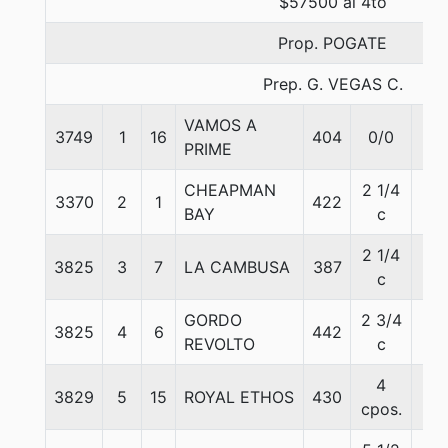
$57500 al 4to
Prop. POGATE
Prep. G. VEGAS C.
VAMOS A
3749
1
16
404
0/0
56
PRIME
CHEAPMAN
2 1/4
3370
2
1
422
56
BAY
c
2 1/4
3825
3
7
LA CAMBUSA
387
56
c
GORDO
2 3/4
3825
4
6
442
56
REVOLTO
c
4
3829
5
15
ROYAL ETHOS
430
56
cpos.