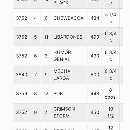
BLACK
c
5 1/4
3752
4
6
CHEWBACCA
434
57
c
6 3/4
3752
5
11
LIBARDONES
490
58
c
HUMOR
6 3/4
3752
6
3
430
57
GENIAL
c
MECHA
6 3/4
3640
7
9
500
57
LARGA
c
8
3756
8
12
BOB
448
57
cpos.
CRIMSON
10
3752
9
7
450
57
STORM
1/2
12