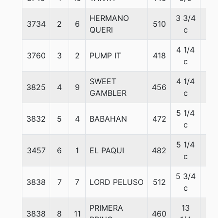
HERMANO
3 3/4
3734
2
6
510
56
QUERI
c
4 1/4
3760
3
2
PUMP IT
418
56
c
SWEET
4 1/4
3825
4
9
456
56
GAMBLER
c
5 1/4
3832
5
4
BABAHAN
472
56
c
5 1/4
3457
6
1
EL PAQUI
482
56
c
5 3/4
3838
7
7
LORD PELUSO
512
56
c
PRIMERA
13
3838
8
11
460
56