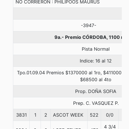
NO CORRIERON : PHILIPOOS MAURUS
-3947-
9a.- Premio CÓRDOBA, 1100 me
Pista Normal
Indice: 16 al 12
Tpo.01.09.04 Premios $1370000 al 1ro, $411000 al 
$68500 al 4to
Prop. DOÑA SOFIA
Prep. C. VASQUEZ P.
3831
1
2
ASCOT WEEK
522
0/0
54
4 3/4