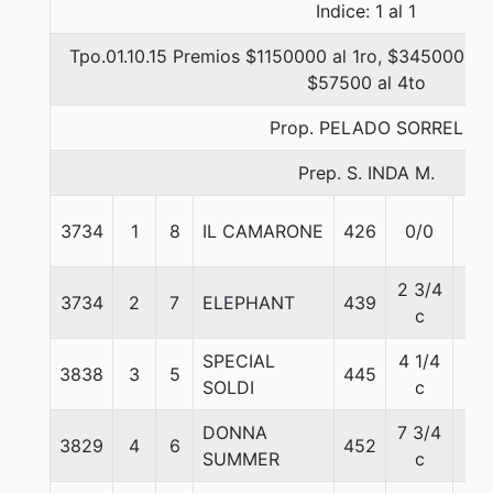
Indice: 1 al 1
Tpo.01.10.15 Premios $1150000 al 1ro, $345000 al 
$57500 al 4to
Prop. PELADO SORREL
Prep. S. INDA M.
3734
1
8
IL CAMARONE
426
0/0
56
2 3/4
3734
2
7
ELEPHANT
439
56
c
SPECIAL
4 1/4
3838
3
5
445
56
SOLDI
c
DONNA
7 3/4
3829
4
6
452
56
SUMMER
c