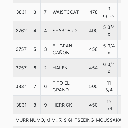
3
3831
3
7
WAISTCOAT
478
58
cpos.
5 3/4
3762
4
4
SEABOARD
490
58
c
EL GRAN
5 3/4
3757
5
3
456
55
CAÑON
c
6 3/4
3757
6
2
HALEK
454
55
c
TITO EL
11
3834
7
6
500
58
GRAND
3/4
15
3831
8
9
HERRICK
450
55
1/4
MURRINUMO, M.M., 7. SIGHTSEEING-MOUSSAKA-S