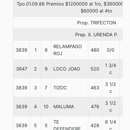
Tpo.01.09.86 Premios $1200000 al 1ro, $360000 al
$60000 al 4to
Prop. TRIFECTON
Prep. X. URENDA P.
RELAMPAGO
3839
1
6
480
0/0
57
ROJ
1 3/4
3647
2
9
LOCO JOAO
520
56
c
3 1/2
3839
3
7
TIZOC
463
57
c
3 1/2
3839
4
10
MALUMA
476
56
c
TE
6 1/4
3839
5
5
428
56
DEFENDERE
c