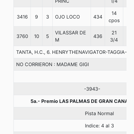
PRINC
1/4
14
3416
9
3
OJO LOCO
434
56
cpos
VILASSAR DE
21
3760
10
5
436
56
M
3/4
TANTA, H.C., 6. HENRYTHENAVIGATOR-TAGGIA-STU
NO CORRIERON : MADAME GIGI
-3943-
5a.- Premio LAS PALMAS DE GRAN CANARIA
Pista Normal
Indice: 4 al 3