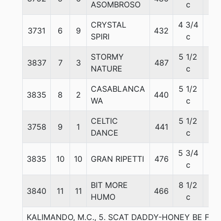
ASOMBROSO
c
CRYSTAL
4 3/4
3731
6
9
432
56
SPIRI
c
STORMY
5 1/2
3837
7
3
487
57
NATURE
c
CASABLANCA
5 1/2
3835
8
2
440
56
WA
c
CELTIC
5 1/2
3758
9
1
441
57
DANCE
c
5 3/4
3835
10
10
GRAN RIPETTI
476
56
c
BIT MORE
8 1/2
3840
11
11
466
56
HUMO
c
KALIMANDO, M.C., 5. SCAT DADDY-HONEY BE FL