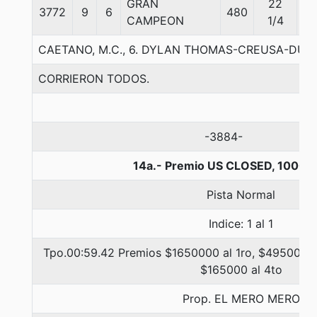
GRAN
22
3772
9
6
480
56
CAMPEON
1/4
CAETANO, M.C., 6. DYLAN THOMAS-CREUSA-DU
CORRIERON TODOS.
-3884-
14a.- Premio US CLOSED, 1000 
Pista Normal
Indice: 1 al 1
Tpo.00:59.42 Premios $1650000 al 1ro, $495000 a
$165000 al 4to
Prop. EL MERO MERO