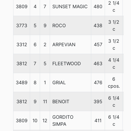
2 1/4
3809
4
7
SUNSET MAGIC
480
57
c
3 1/2
3773
5
9
ROCO
438
56
c
3 1/2
3312
6
2
ARPEVIAN
457
57
c
4 1/4
3812
7
5
FLEETWOOD
463
57
c
6
3489
8
1
GRIAL
476
57
cpos.
6 1/4
3812
9
11
BENOIT
395
57
c
GORDITO
6 1/4
3809
10
12
411
57
SIMPA
c