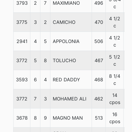
3793
2
7
MAXIMIANO
496
50
c
4 1/2
3775
3
2
CAMICHO
470
57
c
4 1/2
2941
4
5
APPOLONIA
506
55
c
5 1/2
3772
5
8
TOLUCHO
467
56
c
8 1/4
3593
6
4
RED DADDY
468
57
c
14
3772
7
3
MOHAMED ALI
462
57
cpos
16
3678
8
9
MAGNO MAN
513
51
cpos