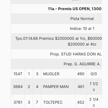
11a.- Premio US OPEN, 1300 me
Pista Normal
Indice: 10 al 1
Tpo.01:14.68 Premios $2000000 al 1ro, $600000 a
$200000 al 4to
Prop. STUD HARAS DON ALBE
Prep. G. AGUIRRE A.
1547
1
3
MUGLER
490
0/0
58
1 1/2
3684
2
4
PAMPER MAN
461
56
c
2 1/4
3781
3
7
TOLTEPEC
452
50
c