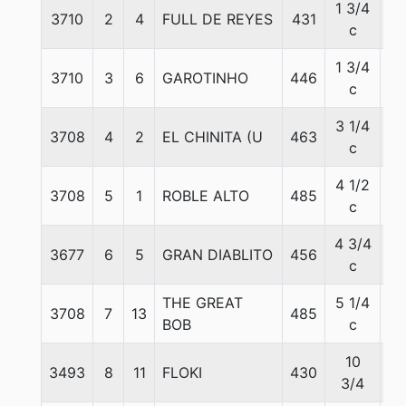
1 3/4
3710
2
4
FULL DE REYES
431
57
c
1 3/4
3710
3
6
GAROTINHO
446
57
c
3 1/4
3708
4
2
EL CHINITA (U
463
57
c
4 1/2
3708
5
1
ROBLE ALTO
485
57
c
4 3/4
3677
6
5
GRAN DIABLITO
456
56
c
THE GREAT
5 1/4
3708
7
13
485
57
BOB
c
10
3493
8
11
FLOKI
430
57
3/4