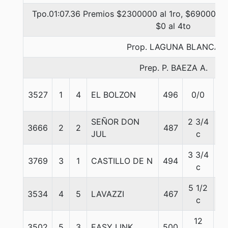
Tpo.01:07.36 Premios $2300000 al 1ro, $690000 a
$0 al 4to
Prop. LAGUNA BLANCA
Prep. P. BAEZA A.
3527
1
4
EL BOLZON
496
0/0
60
SEÑOR DON
2 3/4
3666
2
2
487
61
JUL
c
3 3/4
3769
3
1
CASTILLO DE N
494
57
c
5 1/2
3534
4
5
LAVAZZI
467
58
c
12
3502
5
3
EASY LINK
500
60