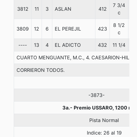
7 3/4
3812
11
3
ASLAN
412
57
c
8 1/2
3809
12
6
EL PEREJIL
423
57
c
----
13
4
EL ADICTO
432
11 1/4
57
CUARTO MENGUANTE, M.C., 4. CAESARION-HILIA
CORRIERON TODOS.
-3873-
3a.- Premio USSARO, 1200 me
Pista Normal
Indice: 26 al 19