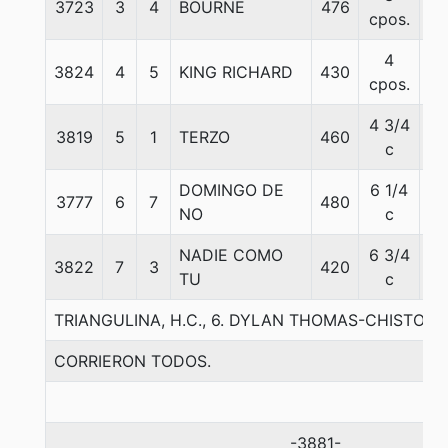
3723
3
4
BOURNE
476
59
cpos.
4
3824
4
5
KING RICHARD
430
56
cpos.
4 3/4
3819
5
1
TERZO
460
56
c
DOMINGO DE
6 1/4
3777
6
7
480
54
NO
c
NADIE COMO
6 3/4
3822
7
3
420
60
TU
c
TRIANGULINA, H.C., 6. DYLAN THOMAS-CHISTOSO
CORRIERON TODOS.
-3881-