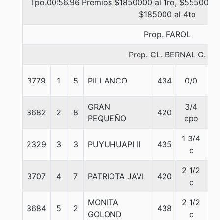
Tpo.00:56.96 Premios $1850000 al 1ro, $555000 a
$185000 al 4to
Prop. FAROL
Prep. CL. BERNAL G.
3779
1
5
PILLANCO
434
0/0
55
GRAN
3/4
3682
2
8
420
55
PEQUEÑO
cpo
1 3/4
2329
3
3
PUYUHUAPI II
435
57
c
2 1/2
3707
4
7
PATRIOTA JAVI
420
52
c
MONITA
2 1/2
3684
5
2
438
57
GOLOND
c