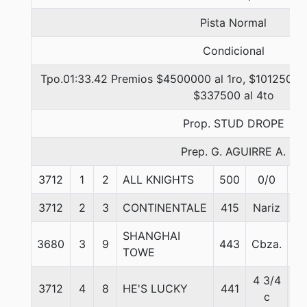
Pista Normal
Condicional
Tpo.01:33.42 Premios $4500000 al 1ro, $1012500 a
$337500 al 4to
Prop. STUD DROPE
Prep. G. AGUIRRE A.
3712
1
2
ALL KNIGHTS
500
0/0
57
3712
2
3
CONTINENTALE
415
Nariz
57
SHANGHAI
3680
3
9
443
Cbza.
57
TOWE
4 3/4
3712
4
8
HE'S LUCKY
441
57
c