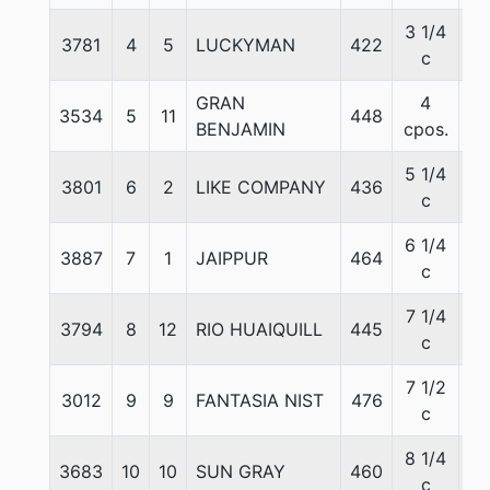
3 1/4
3781
4
5
LUCKYMAN
422
53
c
GRAN
4
3534
5
11
448
56
BENJAMIN
cpos.
5 1/4
3801
6
2
LIKE COMPANY
436
58
c
6 1/4
3887
7
1
JAIPPUR
464
52
c
7 1/4
3794
8
12
RIO HUAIQUILL
445
53
c
7 1/2
3012
9
9
FANTASIA NIST
476
51
c
8 1/4
3683
10
10
SUN GRAY
460
51
c