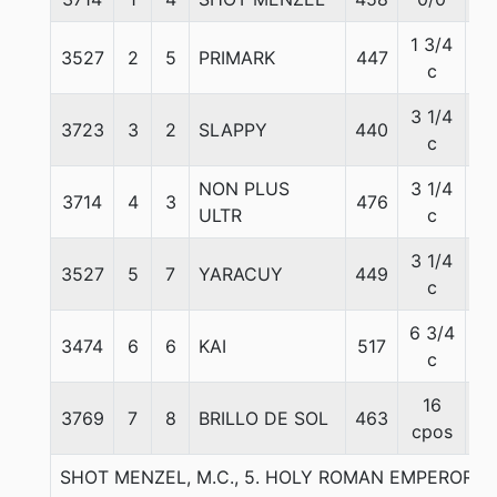
1 3/4
3527
2
5
PRIMARK
447
52
c
3 1/4
3723
3
2
SLAPPY
440
57
c
NON PLUS
3 1/4
3714
4
3
476
56
ULTR
c
3 1/4
3527
5
7
YARACUY
449
50
c
6 3/4
3474
6
6
KAI
517
54
c
16
3769
7
8
BRILLO DE SOL
463
53
cpos
SHOT MENZEL, M.C., 5. HOLY ROMAN EMPEROR-MI