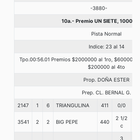
-3880-
10a.- Premio UN SIETE, 1000 m
Pista Normal
Indice: 23 al 14
Tpo.00:56.01 Premios $2000000 al 1ro, $600000 a
$200000 al 4to
Prop. DOÑA ESTER
Prep. CL. BERNAL G.
2147
1
6
TRIANGULINA
411
0/0
58
2 1/2
3541
2
2
BIG PEPE
440
60
c
3