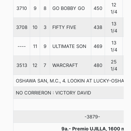
12
3710
9
8
GO BOBBY GO
450
57
1/4
13
3708
10
3
FIFTY FIVE
438
57
1/4
13
----
11
9
ULTIMATE SON
469
57
1/4
25
3513
12
7
WARCRAFT
480
57
1/4
OSHAWA SAN, M.C., 4. LOOKIN AT LUCKY-OSHAW
NO CORRIERON : VICTORY DAVID
-3879-
9a.- Premio UJILLA, 1600 met