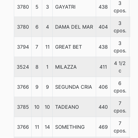
3
3780
5
3
GAYATRI
438
56
cpos.
3
3780
6
4
DAMA DEL MAR
404
55
cpos.
3
3794
7
11
GREAT BET
438
56
cpos.
4 1/2
3524
8
1
MILAZZA
411
55
c
6
3766
9
9
SEGUNDA CRIA
406
55
cpos.
7
3785
10
10
TADEANO
440
55
cpos.
7
3766
11
14
SOMETHING
469
55
cpos.