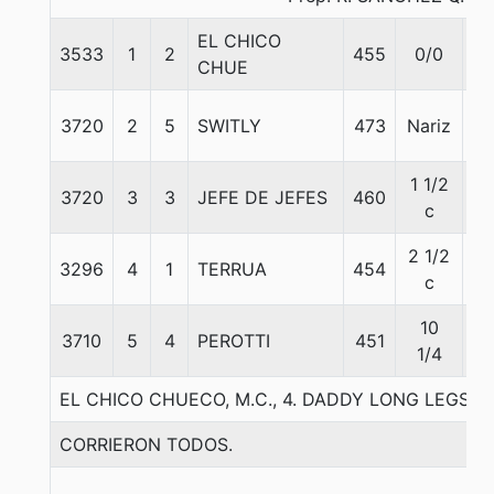
EL CHICO
3533
1
2
455
0/0
57
CHUE
3720
2
5
SWITLY
473
Nariz
57
1 1/2
3720
3
3
JEFE DE JEFES
460
57
c
2 1/2
3296
4
1
TERRUA
454
57
c
10
3710
5
4
PEROTTI
451
57
1/4
EL CHICO CHUECO, M.C., 4. DADDY LONG LEGS-
CORRIERON TODOS.