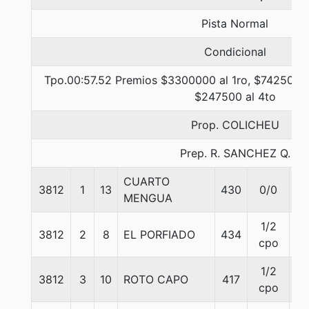
Pista Normal
Condicional
Tpo.00:57.52 Premios $3300000 al 1ro, $742500 a
$247500 al 4to
Prop. COLICHEU
Prep. R. SANCHEZ Q.
CUARTO
3812
1
13
430
0/0
57
MENGUA
1/2
3812
2
8
EL PORFIADO
434
57
cpo
1/2
3812
3
10
ROTO CAPO
417
57
cpo