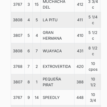
MUCHACHA
3 3/4
3767
3
15
412
55
DEL
c
5 1/4
3808
4
5
LA PITU
411
55
c
GRAN
5 1/2
3807
5
4
410
55
HERMANA
c
8 1/2
3808
6
7
WUAYACA
431
55
c
10
3768
7
2
EXTROVERTIDA
420
55
cpos
PEQUEÑA
10
3807
8
1
388
55
PIRAT
1/2
10
3767
9
14
SPEEDLY
448
55
3/4