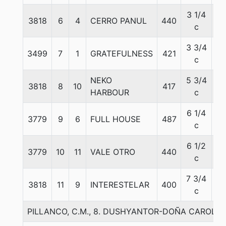
3 1/4
3818
6
4
CERRO PANUL
440
56
c
3 3/4
3499
7
1
GRATEFULNESS
421
54
c
NEKO
5 3/4
3818
8
10
417
53
HARBOUR
c
6 1/4
3779
9
6
FULL HOUSE
487
56
c
6 1/2
3779
10
11
VALE OTRO
440
57
c
7 3/4
3818
11
9
INTERESTELAR
400
54
c
PILLANCO, C.M., 8. DUSHYANTOR-DOÑA CAROLI