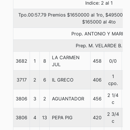
Indice: 2 al 1
Tpo.00:57.79 Premios $1650000 al 1ro, $495000 a
$165000 al 4to
Prop. ANTONIO Y MARIA
Prep. M. VELARDE B.
LA CARMEN
3682
1
8
458
0/0
55
JUL
1
3717
2
6
IL GRECO
406
55
cpo.
2 1/4
3806
3
2
AGUANTADOR
456
56
c
2 3/4
3806
4
13
PEPA PIG
420
55
c