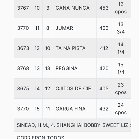
12
3767
10
3
GANA NUNCA
453
55
cpos
13
3770
11
8
JUMAR
403
55
3/4
14
3673
12
10
TA NA PISTA
412
55
1/4
15
3768
13
13
REGGINA
420
55
1/4
23
3675
14
12
OJITOS DE CIE
405
55
cpos
24
3770
15
11
GARUA FINA
432
55
cpos
SINEAD, H.M., 4. SHANGHAI BOBBY-SWEET LIZ-SUD
CORRIERON TODOS.