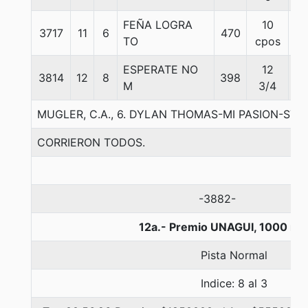
FEÑA LOGRA
10
3717
11
6
470
55
TO
cpos
ESPERATE NO
12
3814
12
8
398
54
M
3/4
MUGLER, C.A., 6. DYLAN THOMAS-MI PASION-STUK
CORRIERON TODOS.
-3882-
12a.- Premio UNAGUI, 1000 me
Pista Normal
Indice: 8 al 3