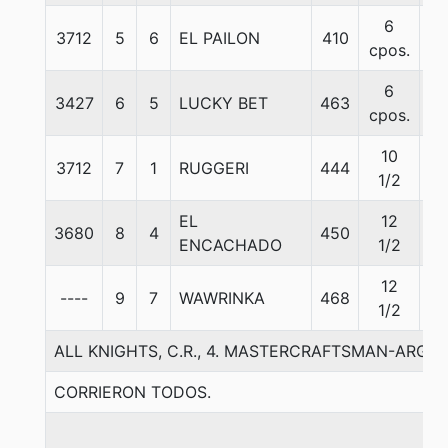
6
3712
5
6
EL PAILON
410
57
cpos.
6
3427
6
5
LUCKY BET
463
57
cpos.
10
3712
7
1
RUGGERI
444
56
1/2
EL
12
3680
8
4
450
57
ENCACHADO
1/2
12
----
9
7
WAWRINKA
468
57
1/2
ALL KNIGHTS, C.R., 4. MASTERCRAFTSMAN-ARGIR
CORRIERON TODOS.