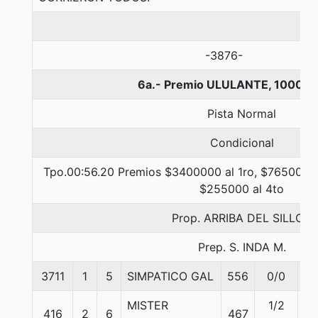
-3876-
6a.- Premio ULULANTE, 1000 m
Pista Normal
Condicional
Tpo.00:56.20 Premios $3400000 al 1ro, $765000 a
$255000 al 4to
Prop. ARRIBA DEL SILLON
Prep. S. INDA M.
3711
1
5
SIMPATICO GAL
556
0/0
54
MISTER
1/2
416
2
6
467
54