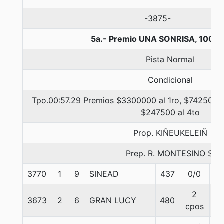
-3875-
5a.- Premio UNA SONRISA, 1000 
Pista Normal
Condicional
Tpo.00:57.29 Premios $3300000 al 1ro, $742500 a
$247500 al 4to
Prop. KIÑEUKELEIÑ
Prep. R. MONTESINO S.
3770
1
9
SINEAD
437
0/0
55
2
3673
2
6
GRAN LUCY
480
54
cpos