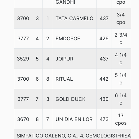
GANDHI
cpo
3/4
3700
3
1
TATA CARMELO
437
54
cpo
2 3/4
3777
4
2
EMDOSOF
426
54
c
4 1/4
3529
5
4
JOIPUR
437
54
c
5 1/4
3700
6
8
RITUAL
442
54
c
6 1/4
3777
7
3
GOLD DUCK
480
57
c
13
3670
8
7
UN DIA EN LOR
473
54
cpos
SIMPATICO GALENO, C.A., 4. GEMOLOGIST-RISA 