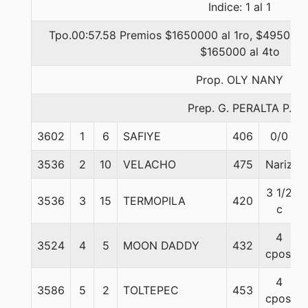
Indice: 1 al 1
Tpo.00:57.58 Premios $1650000 al 1ro, $495000 
$165000 al 4to
Prop. OLY NANY
Prep. G. PERALTA P.
3602
1
6
SAFIYE
406
0/0
3536
2
10
VELACHO
475
Nariz
3 1/2
3536
3
15
TERMOPILA
420
c
4
3524
4
5
MOON DADDY
432
cpos.
4
3586
5
2
TOLTEPEC
453
cpos.