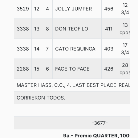
12
3529
12
4
JOLLY JUMPER
456
3/4
13
3338
13
8
DON TEOFILO
411
cpos
17
3338
14
7
CATO REQUINOA
403
3/4
28
2288
15
6
FACE TO FACE
426
cpos
MASTER HASS, C.C., 4. LAST BEST PLACE-REAL 
CORRIERON TODOS.
-3677-
9a.- Premio QUARTER, 1000 m