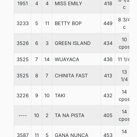
1951
4
4
MISS EMILY
418
c
8 3/4
3233
5
11
BETTY BOP
449
c
10
3526
6
3
GREEN ISLAND
434
cpos
3525
7
14
WUAYACA
436
11 1/4
13
3525
8
7
CHINITA FAST
413
1/4
14
3226
9
10
TAKI
432
cpos
14
----
10
2
TA NA PISTA
405
cpos
14
3587
11
5
GANA NUNCA
453