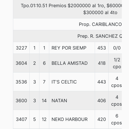
Tpo.01:10.51 Premios $2000000 al 1ro, $600000 
$300000 al 4to
Prop. CARIBLANCO
Prep. R. SANCHEZ Q.
3227
1
1
REY POR SIEMP
453
0/0
1/2
3604
2
6
BELLA AMISTAD
418
cpo
4
3536
3
7
IT'S CELTIC
443
cpos.
4
3600
3
14
NATAN
406
cpos.
6
3407
5
12
NEKO HARBOUR
420
cpos.