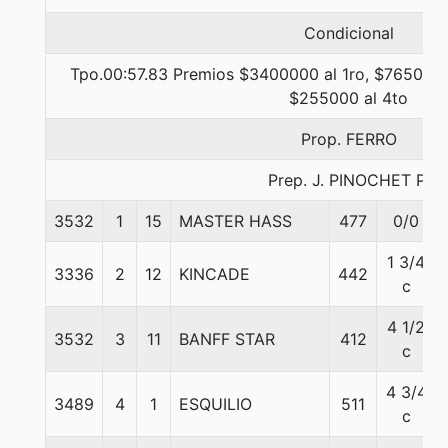
Condicional
Tpo.00:57.83 Premios $3400000 al 1ro, $765000 
$255000 al 4to
Prop. FERRO
Prep. J. PINOCHET P.
3532
1
15
MASTER HASS
477
0/0
1 3/4
3336
2
12
KINCADE
442
c
4 1/2
3532
3
11
BANFF STAR
412
c
4 3/4
3489
4
1
ESQUILIO
511
c