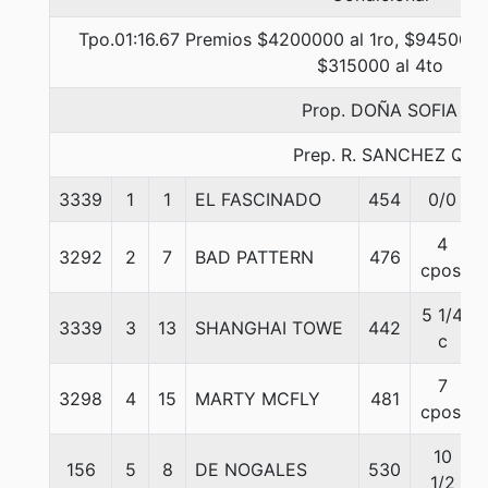
Tpo.01:16.67 Premios $4200000 al 1ro, $945000 
$315000 al 4to
Prop. DOÑA SOFIA
Prep. R. SANCHEZ Q.
3339
1
1
EL FASCINADO
454
0/0
4
3292
2
7
BAD PATTERN
476
cpos.
5 1/4
3339
3
13
SHANGHAI TOWE
442
c
7
3298
4
15
MARTY MCFLY
481
cpos.
10
156
5
8
DE NOGALES
530
1/2