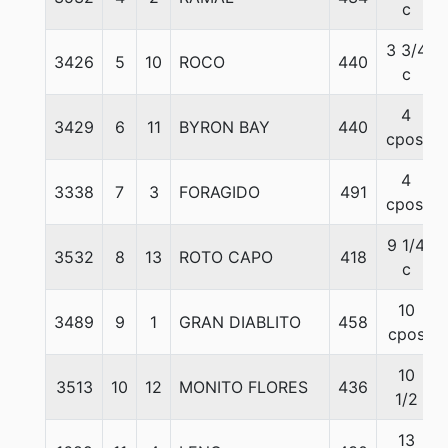
c
3 3/4
3426
5
10
ROCO
440
c
4
3429
6
11
BYRON BAY
440
cpos.
4
3338
7
3
FORAGIDO
491
cpos.
9 1/4
3532
8
13
ROTO CAPO
418
c
10
3489
9
1
GRAN DIABLITO
458
cpos
10
3513
10
12
MONITO FLORES
436
1/2
13