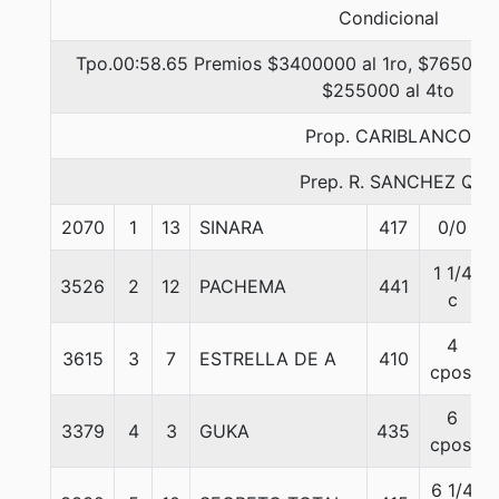
Condicional
Tpo.00:58.65 Premios $3400000 al 1ro, $765000 
$255000 al 4to
Prop. CARIBLANCO
Prep. R. SANCHEZ Q.
2070
1
13
SINARA
417
0/0
1 1/4
3526
2
12
PACHEMA
441
c
4
3615
3
7
ESTRELLA DE A
410
cpos.
6
3379
4
3
GUKA
435
cpos.
6 1/4