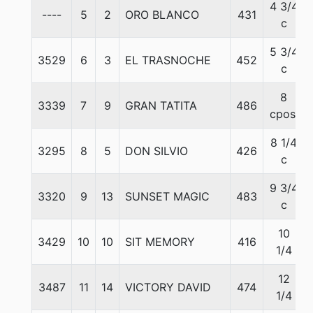
4 3/4
----
5
2
ORO BLANCO
431
c
5 3/4
3529
6
3
EL TRASNOCHE
452
c
8
3339
7
9
GRAN TATITA
486
cpos.
8 1/4
3295
8
5
DON SILVIO
426
c
9 3/4
3320
9
13
SUNSET MAGIC
483
c
10
3429
10
10
SIT MEMORY
416
1/4
12
3487
11
14
VICTORY DAVID
474
1/4