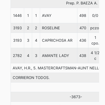
Prep. P. BAEZA A.
1446
1
1
AVAY
498
0/0
3193
2
2
ROSELINE
470
pczo.
1
3193
3
4
CAPRICHOSA AR
436
cpo.
4 1/2
2782
4
3
AMANTE LADY
438
c
AVAY, H.R., 5. MASTERCRAFTSMAN-AUNT NELL-C
CORRIERON TODOS.
-3673-