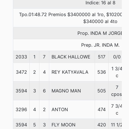
Indice: 16 al 8
Tpo.01:48.72 Premios $3400000 al 1ro, $1020000 
$340000 al 4to
Prop. INDA M JORGE
Prep. JR. INDA M.
2033
1
7
BLACK HALLOWE
517
0/0
1 3/4
3472
2
4
REY KATYAVALA
536
c
7
3594
3
6
MAGNO MAN
505
cpos.
7 3/4
3296
4
2
ANTON
474
c
3594
5
3
FLY MOON
420
11 1/2