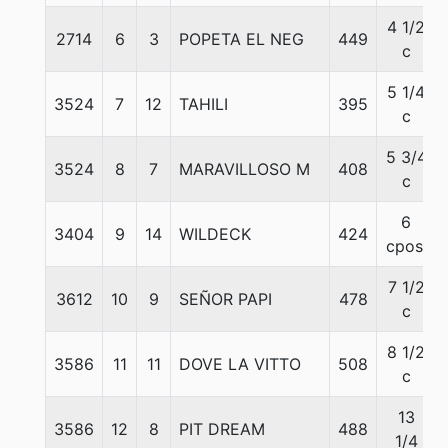
4 1/2
2714
6
3
POPETA EL NEG
449
c
5 1/4
3524
7
12
TAHILI
395
c
5 3/4
3524
8
7
MARAVILLOSO M
408
c
6
3404
9
14
WILDECK
424
cpos.
7 1/2
3612
10
9
SEÑOR PAPI
478
c
8 1/2
3586
11
11
DOVE LA VITTO
508
c
13
3586
12
8
PIT DREAM
488
1/4