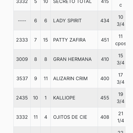
3332
5
10
SECRETO TOTAL
415
c
10
----
6
6
LADY SPIRIT
434
3/4
11
2333
7
15
PATTY ZAFIRA
451
cpos
15
3009
8
8
GRAN HERMANA
410
3/4
17
3537
9
11
ALIZARIN CRIM
400
3/4
19
2435
10
1
KALLIOPE
455
3/4
21
3332
11
4
OJITOS DE CIE
408
1/4
22