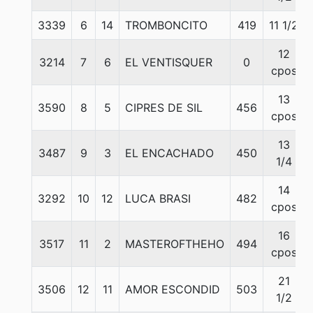
3339
6
14
TROMBONCITO
419
11 1/2
12
3214
7
6
EL VENTISQUER
0
cpos
13
3590
8
5
CIPRES DE SIL
456
cpos
13
3487
9
3
EL ENCACHADO
450
1/4
14
3292
10
12
LUCA BRASI
482
cpos
16
3517
11
2
MASTEROFTHEHO
494
cpos
21
3506
12
11
AMOR ESCONDID
503
1/2