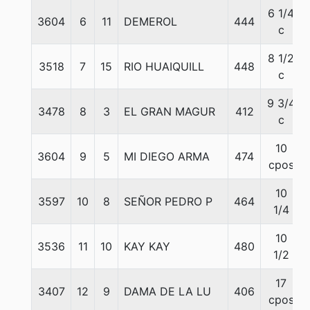
6 1/4
3604
6
11
DEMEROL
444
c
8 1/2
3518
7
15
RIO HUAIQUILL
448
c
9 3/4
3478
8
3
EL GRAN MAGUR
412
c
10
3604
9
5
MI DIEGO ARMA
474
cpos
10
3597
10
8
SEÑOR PEDRO P
464
1/4
10
3536
11
10
KAY KAY
480
1/2
17
3407
12
9
DAMA DE LA LU
406
cpos