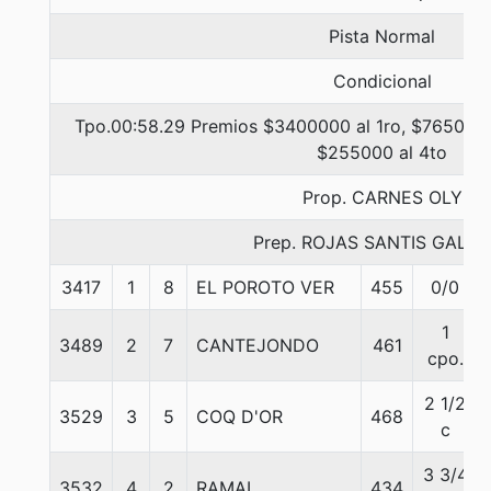
Pista Normal
Condicional
Tpo.00:58.29 Premios $3400000 al 1ro, $765000 
$255000 al 4to
Prop. CARNES OLY
Prep. ROJAS SANTIS GALIN
3417
1
8
EL POROTO VER
455
0/0
1
3489
2
7
CANTEJONDO
461
cpo.
2 1/2
3529
3
5
COQ D'OR
468
c
3 3/4
3532
4
2
RAMAL
434