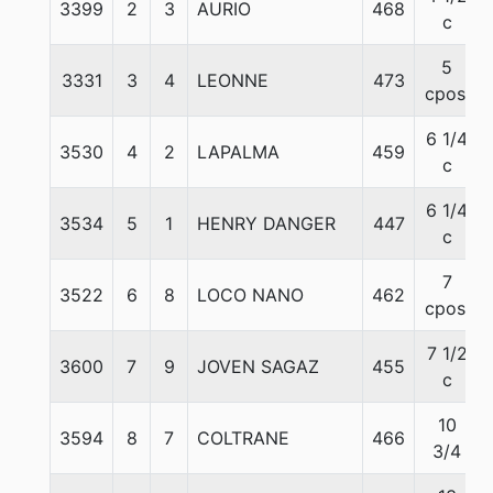
3399
2
3
AURIO
468
c
5
3331
3
4
LEONNE
473
cpos.
6 1/4
3530
4
2
LAPALMA
459
c
6 1/4
3534
5
1
HENRY DANGER
447
c
7
3522
6
8
LOCO NANO
462
cpos.
7 1/2
3600
7
9
JOVEN SAGAZ
455
c
10
3594
8
7
COLTRANE
466
3/4