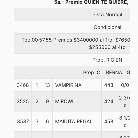
5a.- Premio QUIEN TE QUIERE, 10
Pista Normal
Condicional
Tpo.00:57.55 Premios $3400000 al 1ro, $765000 
$255000 al 4to
Prop. RIGIEN
Prep. CL. BERNAL G.
3468
1
13
VAMPIRINA
443
0/0
2 3/4
3525
2
9
MIROWI
424
c
8 1/2
3537
3
6
MAIDITA REGAL
458
c
8 1/2