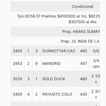
Condicional
Tpo.00:56.37 Premios $4100000 al 1ro, $922500 
$307500 al 4to
Prop. HARAS SUMAYA
Prep. JS. INDA DE LA C.
3405
1
3
DUNNOTTAR CAS
485
0/0
3/4
2953
2
9
MANGINO
457
cpo
2 1/2
3535
3
1
GOLD DUCK
480
c
2 3/4
3405
4
2
PAYASITO COLO
430
c