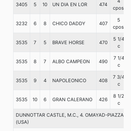
4
3405
5
10
UN DIA EN LOR
474
cpos.
5
3232
6
8
CHICO DADDY
407
cpos.
5 1/4
3535
7
5
BRAVE HORSE
470
c
7 1/4
3535
8
7
ALBO CAMPEON
490
c
7 3/4
3535
9
4
NAPOLEONICO
408
c
8 1/2
3535
10
6
GRAN CALERANO
426
c
DUNNOTTAR CASTLE, M.C., 4. OMAYAD-PIAZZA G
(USA)