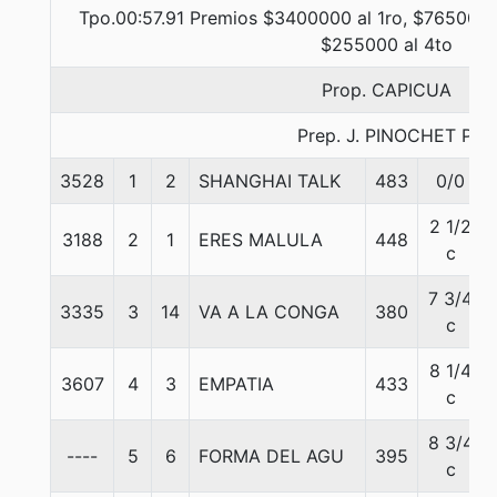
Tpo.00:57.91 Premios $3400000 al 1ro, $765000 
$255000 al 4to
Prop. CAPICUA
Prep. J. PINOCHET P.
3528
1
2
SHANGHAI TALK
483
0/0
2 1/2
3188
2
1
ERES MALULA
448
c
7 3/4
3335
3
14
VA A LA CONGA
380
c
8 1/4
3607
4
3
EMPATIA
433
c
8 3/4
----
5
6
FORMA DEL AGU
395
c