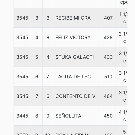
cpo
1 1/2
3545
3
3
RECIBE MI GRA
407
c
2 1/4
3545
4
8
FELIZ VICTORY
428
c
3 1/2
3545
5
4
STUKA GALACTI
433
c
3 1/2
3545
6
7
TACITA DE LEC
510
c
3 1/2
3545
7
6
CONTENTO DE V
464
c
4 1/2
3445
8
9
SEÑOLLITA
450
c
5