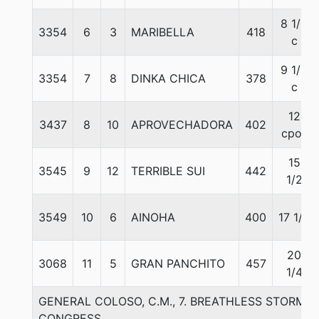
8 1/2
3354
6
3
MARIBELLA
418
c
9 1/4
3354
7
8
DINKA CHICA
378
c
12
3437
8
10
APROVECHADORA
402
cpos
15
3545
9
12
TERRIBLE SUI
442
1/2
3549
10
6
AINOHA
400
17 1/2
20
3068
11
5
GRAN PANCHITO
457
1/4
GENERAL COLOSO, C.M., 7. BREATHLESS STORM-
CONGRESS