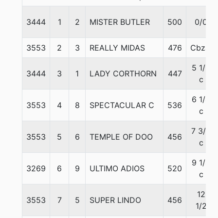
3444
1
2
MISTER BUTLER
500
0/0
3553
2
3
REALLY MIDAS
476
Cbza.
5 1/2
3444
3
1
LADY CORTHORN
447
c
6 1/4
3553
4
8
SPECTACULAR C
536
c
7 3/4
3553
5
6
TEMPLE OF DOO
456
c
9 1/4
3269
6
9
ULTIMO ADIOS
520
c
12
3553
7
5
SUPER LINDO
456
1/2