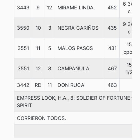
6 3/4
3443
9
12
MIRAME LINDA
452
c
9 3/4
3550
10
3
NEGRA CARIÑOS
435
c
15
3551
11
5
MALOS PASOS
431
cpos
15
3551
12
8
CAMPAÑULA
467
1/2
3442
RD
11
DON RUCA
463
EMPRESS LOOK, H.A., 8. SOLDIER OF FORTUNE-
SPIRIT
CORRIERON TODOS.