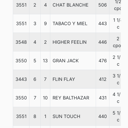
1/2
3551
2
4
CHAT BLANCHE
506
cpo
1 1/4
3551
3
9
TABACO Y MIEL
443
c
2
3548
4
2
HIGHER FEELIN
446
cpos
2 1/4
3550
5
13
GRAN JACK
476
c
3 1/4
3443
6
7
FLIN FLAY
412
c
4 1/2
3550
7
10
REY BALTHAZAR
431
c
5 1/2
3551
8
1
SUN TOUCH
440
c