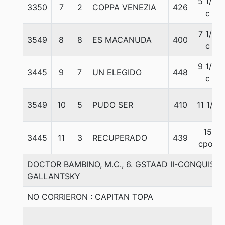
5 1/2
3350
7
2
COPPA VENEZIA
426
c
7 1/2
3549
8
8
ES MACANUDA
400
c
9 1/4
3445
9
7
UN ELEGIDO
448
c
3549
10
5
PUDO SER
410
11 1/2
15
3445
11
3
RECUPERADO
439
cpos
DOCTOR BAMBINO, M.C., 6. GSTAAD II-CONQUIST
GALLANTSKY
NO CORRIERON : CAPITAN TOPA