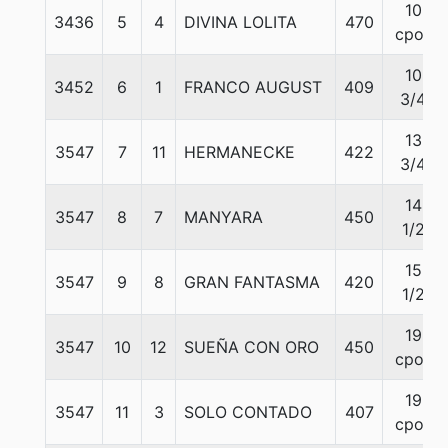
10
3436
5
4
DIVINA LOLITA
470
cpos
10
3452
6
1
FRANCO AUGUST
409
3/4
13
3547
7
11
HERMANECKE
422
3/4
14
3547
8
7
MANYARA
450
1/2
15
3547
9
8
GRAN FANTASMA
420
1/2
19
3547
10
12
SUEÑA CON ORO
450
cpos
19
3547
11
3
SOLO CONTADO
407
cpos