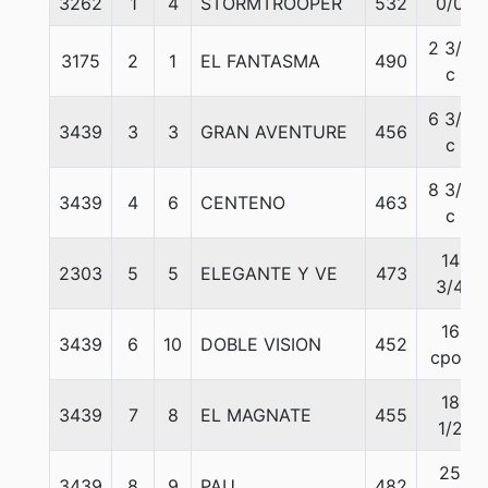
3262
1
4
STORMTROOPER
532
0/0
2 3/4
3175
2
1
EL FANTASMA
490
c
6 3/4
3439
3
3
GRAN AVENTURE
456
c
8 3/4
3439
4
6
CENTENO
463
c
14
2303
5
5
ELEGANTE Y VE
473
3/4
16
3439
6
10
DOBLE VISION
452
cpos
18
3439
7
8
EL MAGNATE
455
1/2
25
3439
8
9
PAU
482