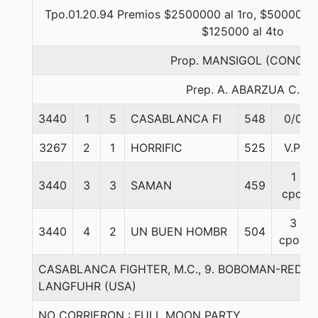
Tpo.01.20.94 Premios $2500000 al 1ro, $500000 a
$125000 al 4to
Prop. MANSIGOL (CONCE)
Prep. A. ABARZUA C.
3440
1
5
CASABLANCA FI
548
0/0
3267
2
1
HORRIFIC
525
V.P.
1
3440
3
3
SAMAN
459
cpo.
3
3440
4
2
UN BUEN HOMBR
504
cpos.
CASABLANCA FIGHTER, M.C., 9. BOBOMAN-RED C
LANGFUHR (USA)
NO CORRIERON : FULL MOON PARTY