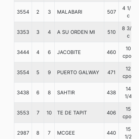
4 1/4
3554
2
3
MALABARI
507
c
8 3/4
3353
3
4
A SU ORDEN MI
510
c
10
3444
4
6
JACOBITE
460
cpos
12
3554
5
9
PUERTO GALWAY
471
cpos
14
3438
6
8
SAHTIR
438
1/4
15
3553
7
10
TE DE TAPIT
406
cpos
15
2987
8
7
MCGEE
440
1/2