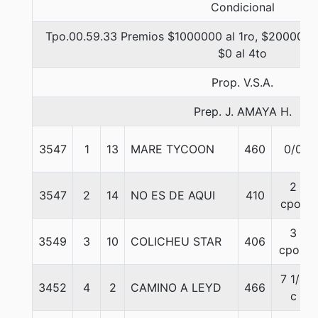
Condicional
Tpo.00.59.33 Premios $1000000 al 1ro, $200000 a
$0 al 4to
Prop. V.S.A.
Prep. J. AMAYA H.
3547
1
13
MARE TYCOON
460
0/0
2
3547
2
14
NO ES DE AQUI
410
cpos
3
3549
3
10
COLICHEU STAR
406
cpos.
7 1/4
3452
4
2
CAMINO A LEYD
466
c