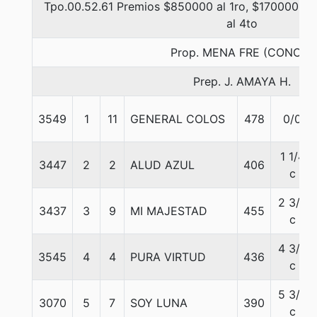
Tpo.00.52.61 Premios $850000 al 1ro, $170000 al 
al 4to
Prop. MENA FRE (CONCE)
Prep. J. AMAYA H.
3549
1
11
GENERAL COLOS
478
0/0
1 1/4
3447
2
2
ALUD AZUL
406
c
2 3/4
3437
3
9
MI MAJESTAD
455
c
4 3/4
3545
4
4
PURA VIRTUD
436
c
5 3/4
3070
5
7
SOY LUNA
390
c