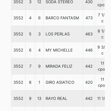
3552
3
12
SODA STEREO
430
cpos.
7 1/4
3552
4
6
BARCO FANTASM
473
c
8 1/4
3552
5
3
LOS PERLAS
463
c
9 3/4
3552
6
4
MY MICHELLE
446
c
11
3552
7
9
MIRADA FELIZ
442
cpos
11
3552
8
1
GIRO ASIATICO
420
cpos
3552
9
13
RAYO REAL
442
11 1/4