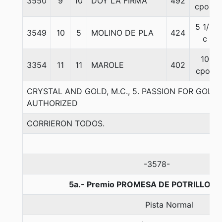
3550
9
10
DOY LA FIRMA
492
cpos.
5 1/2
3549
10
5
MOLINO DE PLA
424
c
10
3354
11
11
MAROLE
402
cpos
CRYSTAL AND GOLD, M.C., 5. PASSION FOR GOLD
AUTHORIZED
CORRIERON TODOS.
-3578-
5a.- Premio PROMESA DE POTRILLOS, 
Pista Normal