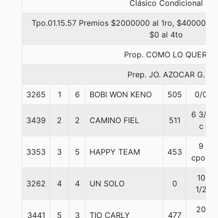
Clásico Condicional
Tpo.01.15.57 Premios $2000000 al 1ro, $400000 a
$0 al 4to
Prop. COMO LO QUERI
Prep. JO. AZOCAR G.
3265
1
6
BOBI WON KENO
505
0/0
6 3/4
3439
2
2
CAMINO FIEL
511
c
9
3353
3
5
HAPPY TEAM
453
cpos.
10
3262
4
4
UN SOLO
0
1/2
20
3441
5
3
TIO CARLY
477