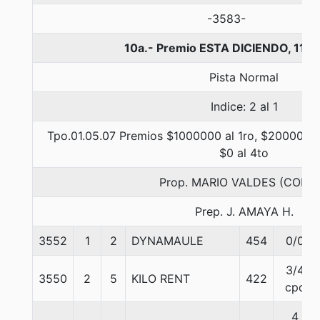
-3583-
10a.- Premio ESTA DICIENDO, 110
Pista Normal
Indice: 2 al 1
Tpo.01.05.07 Premios $1000000 al 1ro, $200000 a
$0 al 4to
Prop. MARIO VALDES (CONC
Prep. J. AMAYA H.
3552
1
2
DYNAMAULE
454
0/0
3/4
3550
2
5
KILO RENT
422
cpo
4