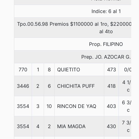
Indice: 6 al 1
Tpo.00.56.98 Premios $1100000 al 1ro, $220000 al 
al 4to
Prop. FILIPINO
Prep. JO. AZOCAR G.
770
1
8
QUIETITO
473
0/0
4 1/4
3446
2
6
CHICHITA PUFF
418
c
6 3/4
3554
3
10
RINCON DE YAQ
403
c
7 3/4
3554
4
2
MIA MAGDA
430
c