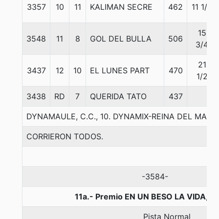
3357
10
11
KALIMAN SECRE
462
11 1/4
15
3548
11
8
GOL DEL BULLA
506
3/4
21
3437
12
10
EL LUNES PART
470
1/2
3438
RD
7
QUERIDA TATO
437
DYNAMAULE, C.C., 10. DYNAMIX-REINA DEL MAUL
CORRIERON TODOS.
-3584-
11a.- Premio EN UN BESO LA VIDA, 1
Pista Normal