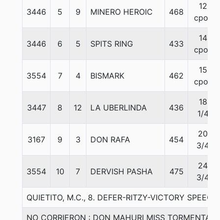
12
3446
5
9
MINERO HEROIC
468
cpos
14
3446
6
5
SPITS RING
433
cpos
15
3554
7
4
BISMARK
462
cpos
18
3447
8
12
LA UBERLINDA
436
1/4
20
3167
9
3
DON RAFA
454
3/4
24
3554
10
7
DERVISH PASHA
475
3/4
QUIETITO, M.C., 8. DEFER-RITZY-VICTORY SPEECH
NO CORRIERON : DON MAHURI MISS TORMENTA