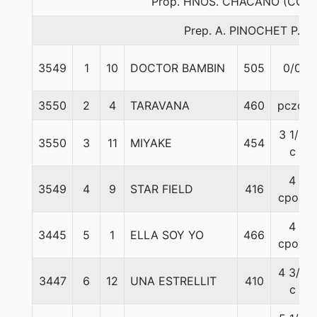
Prop. HNOS. CHACANO (CON
Prep. A. PINOCHET P.
3549
1
10
DOCTOR BAMBIN
505
0/0
3550
2
4
TARAVANA
460
pczo.
3 1/4
3550
3
11
MIYAKE
454
c
4
3549
4
9
STAR FIELD
416
cpos.
4
3445
5
1
ELLA SOY YO
466
cpos.
4 3/4
3447
6
12
UNA ESTRELLIT
410
c