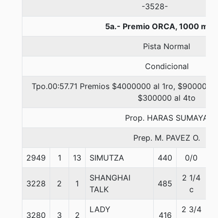
-3528-
5a.- Premio ORCA, 1000 met
Pista Normal
Condicional
Tpo.00:57.71 Premios $4000000 al 1ro, $900000 a
$300000 al 4to
Prop. HARAS SUMAYA
Prep. M. PAVEZ O.
2949
1
13
SIMUTZA
440
0/0
5
SHANGHAI
2 1/4
3228
2
1
485
5
TALK
c
LADY
2 3/4
3280
3
2
416
5