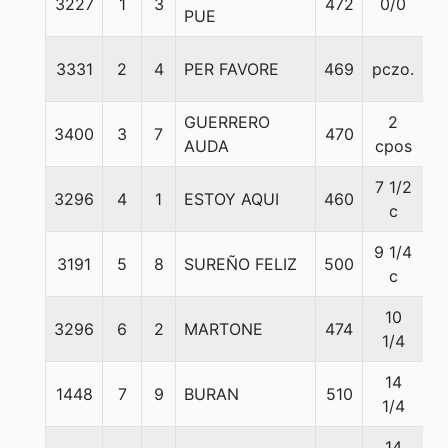
3227
1
3
472
0/0
5
PUE
3331
2
4
PER FAVORE
469
pczo.
5
GUERRERO
2
3400
3
7
470
5
AUDA
cpos
7 1/2
3296
4
1
ESTOY AQUI
460
5
c
9 1/4
3191
5
8
SUREÑO FELIZ
500
5
c
10
3296
6
2
MARTONE
474
5
1/4
14
1448
7
9
BURAN
510
5
1/4
14