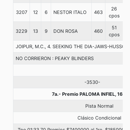
26
3207
12
6
NESTOR ITALO
463
5
cpos
51
3229
13
9
DON ROSA
460
5
cpos
JOIPUR, M.C., 4. SEEKING THE DIA-JAWS-HUSSON
NO CORRIERON : PEAKY BLINDERS
-3530-
7a.- Premio PALOMA INFIEL, 1600
Pista Normal
Clásico Condicional
Tpo.01:33.70 Premios $7400000 al 1ro, $1850000 a