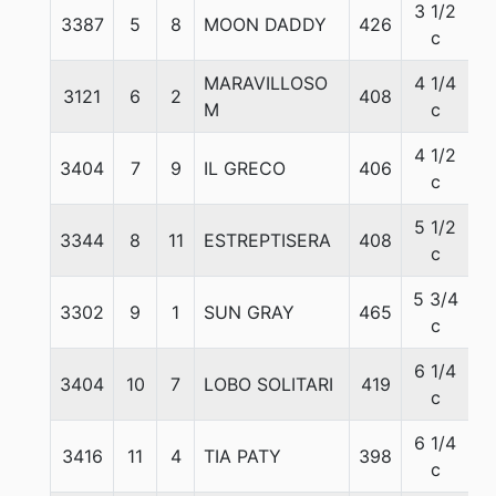
3 1/2
3387
5
8
MOON DADDY
426
5
c
MARAVILLOSO
4 1/4
3121
6
2
408
5
M
c
4 1/2
3404
7
9
IL GRECO
406
5
c
5 1/2
3344
8
11
ESTREPTISERA
408
5
c
5 3/4
3302
9
1
SUN GRAY
465
5
c
6 1/4
3404
10
7
LOBO SOLITARI
419
5
c
6 1/4
3416
11
4
TIA PATY
398
5
c