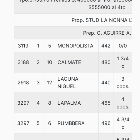
$555000 al 4to
Prop. STUD LA NONNA LTDA
Prep. G. AGUIRRE A.
3119
1
5
MONOPOLISTA
442
0/0
5
1 3/4
3188
2
10
CALMATE
480
5
c
LAGUNA
3
2918
3
12
440
5
NIGUEL
cpos.
4
3297
4
8
LAPALMA
465
5
cpos.
4 3/4
3297
5
6
RUMBBERA
496
5
c
5 3/4