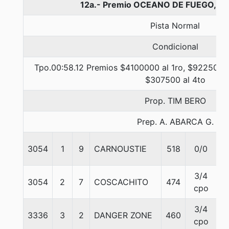
12a.- Premio OCEANO DE FUEGO, 10
Pista Normal
Condicional
Tpo.00:58.12 Premios $4100000 al 1ro, $922500 a
$307500 al 4to
Prop. TIM BERO
Prep. A. ABARCA G.
3054
1
9
CARNOUSTIE
518
0/0
5
3/4
3054
2
7
COSCACHITO
474
5
cpo
3/4
3336
3
2
DANGER ZONE
460
5
cpo