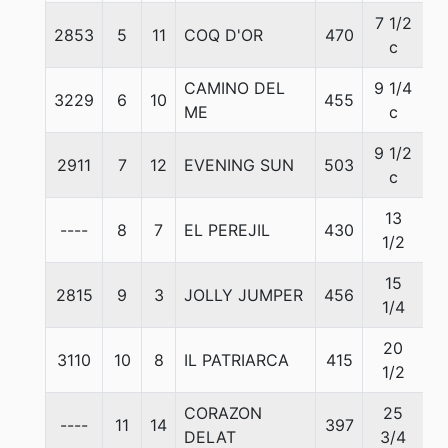
7 1/2
2853
5
11
COQ D'OR
470
5
c
CAMINO DEL
9 1/4
3229
6
10
455
5
ME
c
9 1/2
2911
7
12
EVENING SUN
503
5
c
13
----
8
7
EL PEREJIL
430
5
1/2
15
2815
9
3
JOLLY JUMPER
456
5
1/4
20
3110
10
8
IL PATRIARCA
415
5
1/2
CORAZON
25
----
11
14
397
5
DELAT
3/4