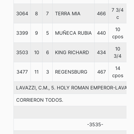
7 3/4
3064
8
7
TERRA MIA
466
5
c
10
3399
9
5
MUÑECA RUBIA
440
5
cpos
10
3503
10
6
KING RICHARD
434
5
3/4
14
3477
11
3
REGENSBURG
467
5
cpos
LAVAZZI, C.M., 5. HOLY ROMAN EMPEROR-LAVAN
CORRIERON TODOS.
-3535-