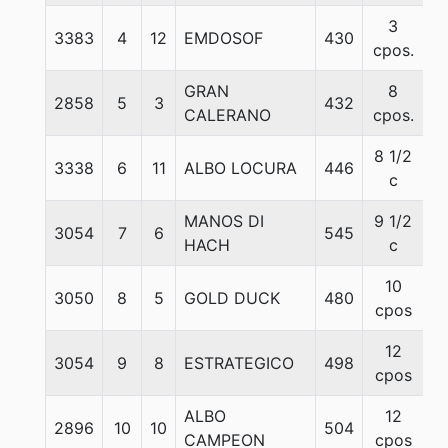
3
3383
4
12
EMDOSOF
430
5
cpos.
GRAN
8
2858
5
3
432
5
CALERANO
cpos.
8 1/2
3338
6
11
ALBO LOCURA
446
5
c
MANOS DI
9 1/2
3054
7
6
545
5
HACH
c
10
3050
8
5
GOLD DUCK
480
5
cpos
12
3054
9
8
ESTRATEGICO
498
5
cpos
ALBO
12
2896
10
10
504
5
CAMPEON
cpos