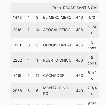
Prep. ROJAS SANTIS GALIN
1443
1
9
EL MERO MERO
440
0/0
5
1 1/4
3116
2
10
APOCALIPTICO
498
5
c
3
3111
3
2
GENGIS KAN AL
435
5
cpos.
5
2202
4
1
PUERTO CHICO
466
5
cpos.
6 1/2
3115
5
11
CACHADOR
453
5
c
MONTALCINO
7 3/4
2956
6
6
440
5
RO
c
9 1/4