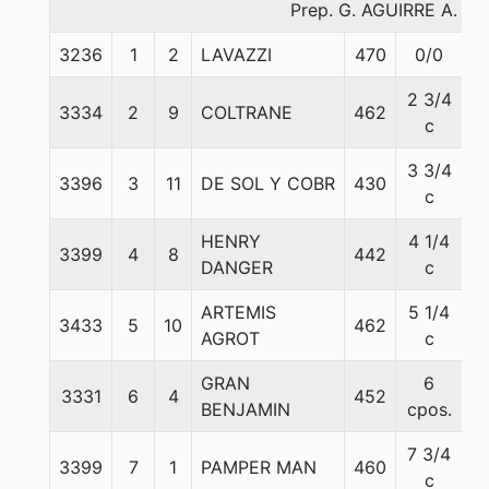
Prep. G. AGUIRRE A.
3236
1
2
LAVAZZI
470
0/0
5
2 3/4
3334
2
9
COLTRANE
462
5
c
3 3/4
3396
3
11
DE SOL Y COBR
430
5
c
HENRY
4 1/4
3399
4
8
442
5
DANGER
c
ARTEMIS
5 1/4
3433
5
10
462
5
AGROT
c
GRAN
6
3331
6
4
452
5
BENJAMIN
cpos.
7 3/4
3399
7
1
PAMPER MAN
460
5
c