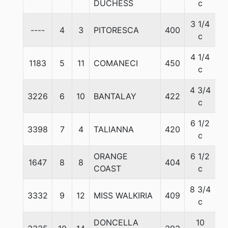
DUCHESS
c
3 1/4
----
4
3
PITORESCA
400
5
c
4 1/4
1183
5
11
COMANECI
450
5
c
4 3/4
3226
6
10
BANTALAY
422
5
c
6 1/2
3398
7
4
TALIANNA
420
5
c
ORANGE
6 1/2
1647
8
8
404
5
COAST
c
8 3/4
3332
9
12
MISS WALKIRIA
409
5
c
DONCELLA
10