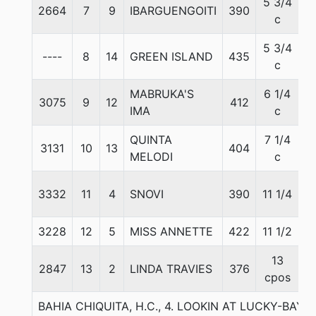
5 3/4
2664
7
9
IBARGUENGOITI
390
5
c
5 3/4
----
8
14
GREEN ISLAND
435
5
c
MABRUKA'S
6 1/4
3075
9
12
412
5
IMA
c
QUINTA
7 1/4
3131
10
13
404
5
MELODI
c
3332
11
4
SNOVI
390
11 1/4
5
3228
12
5
MISS ANNETTE
422
11 1/2
5
13
2847
13
2
LINDA TRAVIES
376
5
cpos
BAHIA CHIQUITA, H.C., 4. LOOKIN AT LUCKY-BA