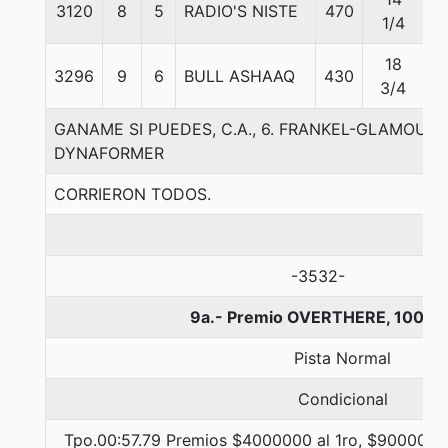
3120
8
5
RADIO'S NISTE
470
5
1/4
18
3296
9
6
BULL ASHAAQ
430
5
3/4
GANAME SI PUEDES, C.A., 6. FRANKEL-GLAMOUR 
DYNAFORMER
CORRIERON TODOS.
-3532-
9a.- Premio OVERTHERE, 1000 
Pista Normal
Condicional
Tpo.00:57.79 Premios $4000000 al 1ro, $900000 a