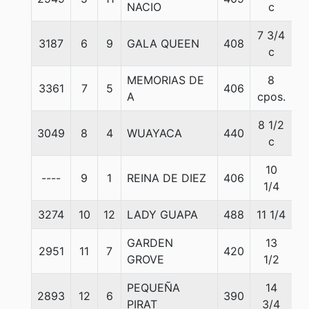
NACIO
c
7 3/4
3187
6
9
GALA QUEEN
408
5
c
MEMORIAS DE
8
3361
7
5
406
5
A
cpos.
8 1/2
3049
8
4
WUAYACA
440
5
c
10
----
9
1
REINA DE DIEZ
406
5
1/4
3274
10
12
LADY GUAPA
488
11 1/4
5
GARDEN
13
2951
11
7
420
5
GROVE
1/2
PEQUEÑA
14
2893
12
6
390
5
PIRAT
3/4