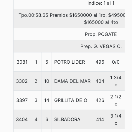
Indice: 1 al 1
Tpo.00:58.65 Premios $1650000 al 1ro, $495000 a
$165000 al 4to
Prop. POGATE
Prep. G. VEGAS C.
3081
1
5
POTRO LIDER
496
0/0
5
1 3/4
3302
2
10
DAMA DEL MAR
404
5
c
2 1/2
3397
3
14
GRILLITA DE O
426
5
c
3 1/4
3404
4
6
SILBADORA
414
5
c