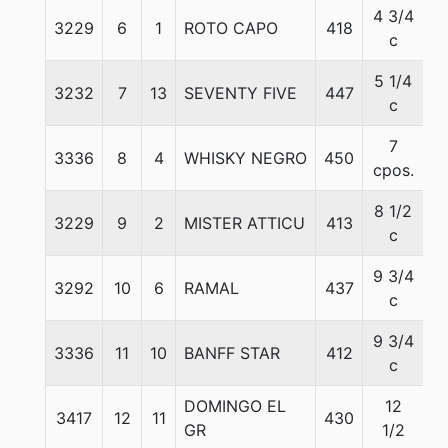
4 3/4
3229
6
1
ROTO CAPO
418
5
c
5 1/4
3232
7
13
SEVENTY FIVE
447
5
c
7
3336
8
4
WHISKY NEGRO
450
5
cpos.
8 1/2
3229
9
2
MISTER ATTICU
413
5
c
9 3/4
3292
10
6
RAMAL
437
5
c
9 3/4
3336
11
10
BANFF STAR
412
5
c
DOMINGO EL
12
3417
12
11
430
5
GR
1/2