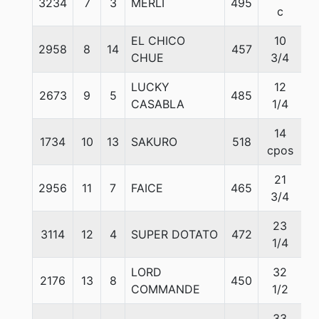
3234
7
3
MERLI
495
5
c
EL CHICO
10
2958
8
14
457
5
CHUE
3/4
LUCKY
12
2673
9
5
485
5
CASABLA
1/4
14
1734
10
13
SAKURO
518
5
cpos
21
2956
11
7
FAICE
465
5
3/4
23
3114
12
4
SUPER DOTATO
472
5
1/4
LORD
32
2176
13
8
450
5
COMMANDE
1/2
33