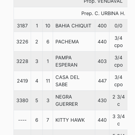
Prop. VENDAVAL
Prep. C. URBINA H.
3187
1
10
BAHIA CHIQUIT
400
0/0
5
3/4
3226
2
6
PACHEMA
440
5
cpo
PAMPA
3/4
3228
3
1
403
5
ESPERAN
cpo
CASA DEL
3/4
2419
4
11
447
5
SABE
cpo
NEGRA
2 3/4
3380
5
3
430
5
GUERRER
c
3 3/4
----
6
7
KITTY HAWK
440
5
c