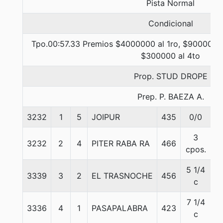
Pista Normal
Condicional
Tpo.00:57.33 Premios $4000000 al 1ro, $900000 a
$300000 al 4to
Prop. STUD DROPE
Prep. P. BAEZA A.
3232
1
5
JOIPUR
435
0/0
5
3
3232
2
4
PITER RABA RA
466
5
cpos.
5 1/4
3339
3
2
EL TRASNOCHE
456
5
c
7 1/4
3336
4
1
PASAPALABRA
423
5
c