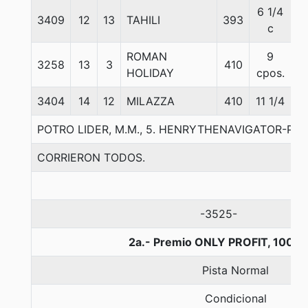
6 1/4
3409
12
13
TAHILI
393
5
c
ROMAN
9
3258
13
3
410
5
HOLIDAY
cpos.
3404
14
12
MILAZZA
410
11 1/4
5
POTRO LIDER, M.M., 5. HENRYTHENAVIGATOR-PA
CORRIERON TODOS.
-3525-
2a.- Premio ONLY PROFIT, 1000 
Pista Normal
Condicional