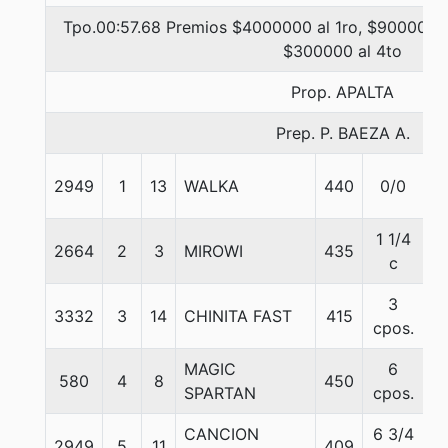
Tpo.00:57.68 Premios $4000000 al 1ro, $900000 a
$300000 al 4to
Prop. APALTA
Prep. P. BAEZA A.
2949
1
13
WALKA
440
0/0
5
1 1/4
2664
2
3
MIROWI
435
5
c
3
3332
3
14
CHINITA FAST
415
5
cpos.
MAGIC
6
580
4
8
450
5
SPARTAN
cpos.
CANCION
6 3/4
2949
5
11
409
5