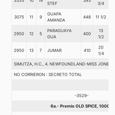
3335
10
14
393
5
STEF
3/4
GUAPA
3075
11
9
448
11 1/2
5
AMANDA
PARAGUAYA
13
2950
12
5
400
5
GUA
1/2
20
2950
13
7
JUMAR
410
5
1/4
SIMUTZA, H.C., 4. NEWFOUNDLAND-MISS JONES-
NO CORRIERON : SECRETO TOTAL
-3529-
6a.- Premio OLD SPICE, 1000 m