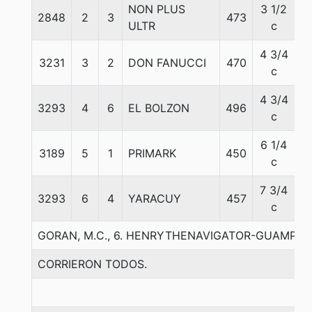
NON PLUS
3 1/2
2848
2
3
473
5
ULTR
c
4 3/4
3231
3
2
DON FANUCCI
470
5
c
4 3/4
3293
4
6
EL BOLZON
496
5
c
6 1/4
3189
5
1
PRIMARK
450
5
c
7 3/4
3293
6
4
YARACUY
457
5
c
GORAN, M.C., 6. HENRYTHENAVIGATOR-GUAMPA
CORRIERON TODOS.