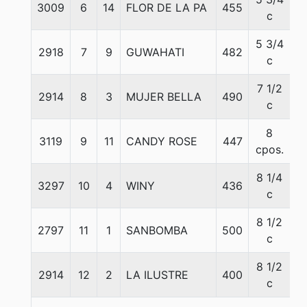
3009
6
14
FLOR DE LA PA
455
5
c
5 3/4
2918
7
9
GUWAHATI
482
5
c
7 1/2
2914
8
3
MUJER BELLA
490
5
c
8
3119
9
11
CANDY ROSE
447
5
cpos.
8 1/4
3297
10
4
WINY
436
5
c
8 1/2
2797
11
1
SANBOMBA
500
5
c
8 1/2
2914
12
2
LA ILUSTRE
400
5
c