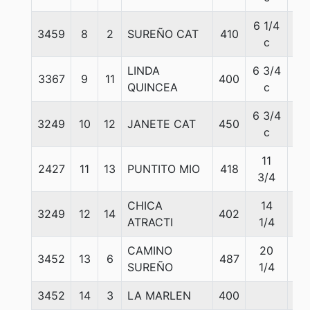
6 1/4
3459
8
2
SUREÑO CAT
410
57
c
LINDA
6 3/4
3367
9
11
400
55
QUINCEA
c
6 3/4
3249
10
12
JANETE CAT
450
55
c
11
2427
11
13
PUNTITO MIO
418
55
3/4
CHICA
14
3249
12
14
402
55.
ATRACTI
1/4
CAMINO
20
3452
13
6
487
57
SUREÑO
1/4
3452
14
3
LA MARLEN
400
55