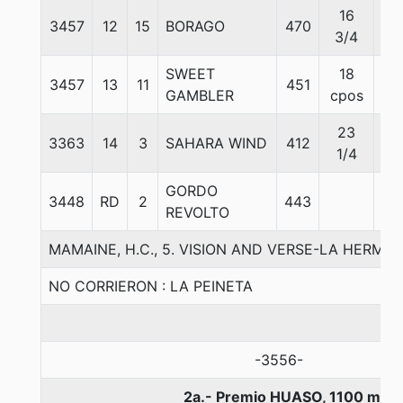
16
3457
12
15
BORAGO
470
56
3/4
SWEET
18
3457
13
11
451
56
GAMBLER
cpos
23
3363
14
3
SAHARA WIND
412
56
1/4
GORDO
3448
RD
2
443
56
REVOLTO
MAMAINE, H.C., 5. VISION AND VERSE-LA HERMO
NO CORRIERON : LA PEINETA
-3556-
2a.- Premio HUASO, 1100 metr