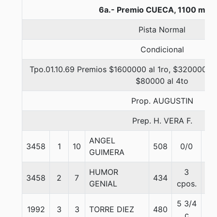
6a.- Premio CUECA, 1100 met
Pista Normal
Condicional
Tpo.01.10.69 Premios $1600000 al 1ro, $320000 al
$80000 al 4to
Prop. AUGUSTIN
Prep. H. VERA F.
ANGEL
3458
1
10
508
0/0
57
GUIMERA
HUMOR
3
3458
2
7
434
57
GENIAL
cpos.
5 3/4
1992
3
3
TORRE DIEZ
480
57
c