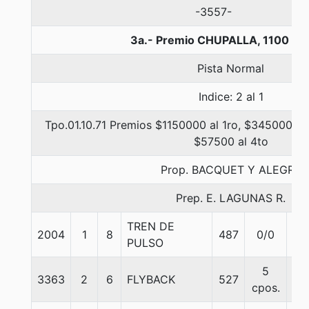
-3557-
3a.- Premio CHUPALLA, 1100 me
Pista Normal
Indice: 2 al 1
Tpo.01.10.71 Premios $1150000 al 1ro, $345000 al 
$57500 al 4to
Prop. BACQUET Y ALEGRE
Prep. E. LAGUNAS R.
TREN DE
2004
1
8
487
0/0
56
PULSO
5
3363
2
6
FLYBACK
527
56
cpos.