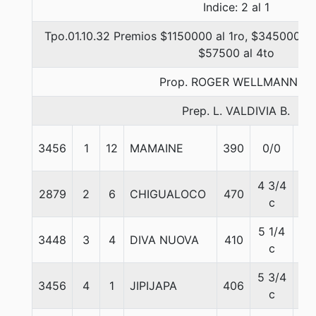
Indice: 2 al 1
Tpo.01.10.32 Premios $1150000 al 1ro, $345000 al
$57500 al 4to
Prop. ROGER WELLMANN H.
Prep. L. VALDIVIA B.
3456
1
12
MAMAINE
390
0/0
56
4 3/4
2879
2
6
CHIGUALOCO
470
56
c
5 1/4
3448
3
4
DIVA NUOVA
410
56
c
5 3/4
3456
4
1
JIPIJAPA
406
56
c