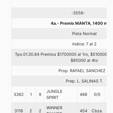
-3558-
4a.- Premio MANTA, 1400 met
Pista Normal
Indice: 7 al 2
Tpo.01.30.84 Premios $1700000 al 1ro, $510000 al
$85000 al 4to
Prop. RAFAEL SANCHEZ A.
Prep. L. SALINAS T.
JUNGLE
3362
1
9
488
0/0
55
SPIRIT
WINNER
3118
2
2
454
Cbza.
57