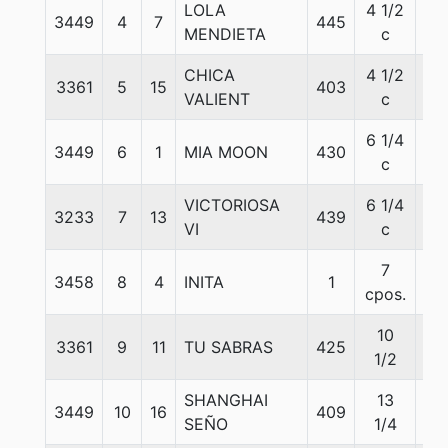
LOLA
4 1/2
3449
4
7
445
55
MENDIETA
c
CHICA
4 1/2
3361
5
15
403
55
VALIENT
c
6 1/4
3449
6
1
MIA MOON
430
55
c
VICTORIOSA
6 1/4
3233
7
13
439
55
VI
c
7
3458
8
4
INITA
1
55
cpos.
10
3361
9
11
TU SABRAS
425
55
1/2
SHANGHAI
13
3449
10
16
409
55
SEÑO
1/4