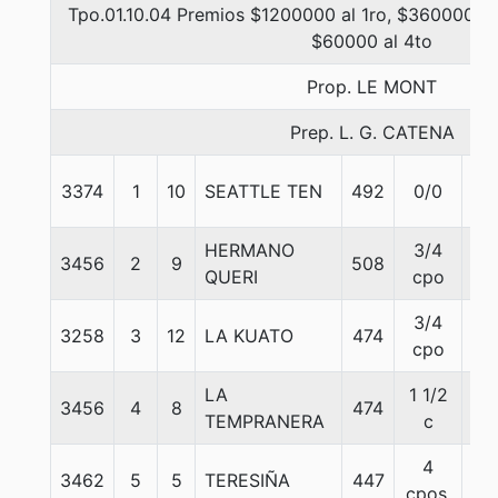
Tpo.01.10.04 Premios $1200000 al 1ro, $360000 al
$60000 al 4to
Prop. LE MONT
Prep. L. G. CATENA
3374
1
10
SEATTLE TEN
492
0/0
57
HERMANO
3/4
3456
2
9
508
56
QUERI
cpo
3/4
3258
3
12
LA KUATO
474
56
cpo
LA
1 1/2
3456
4
8
474
56
TEMPRANERA
c
4
3462
5
5
TERESIÑA
447
57
cpos.