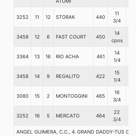
ATOMI
11
3252
11
12
STORAK
440
57
3/4
14
3458
12
6
FAST COURT
450
57
cpos
14
3364
13
16
RIO ACHA
461
55
1/4
15
3458
14
9
REGALITO
422
57
1/4
16
3080
15
2
MONTOGGINI
465
57
3/4
22
3252
16
5
MERCATO
464
57
3/4
ANGEL GUIMERA, C.C., 4. GRAND DADDY-TUS OJ