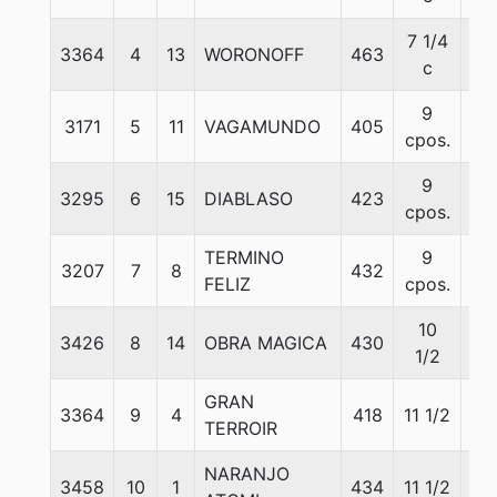
7 1/4
3364
4
13
WORONOFF
463
57
c
9
3171
5
11
VAGAMUNDO
405
57
cpos.
9
3295
6
15
DIABLASO
423
57
cpos.
TERMINO
9
3207
7
8
432
57
FELIZ
cpos.
10
3426
8
14
OBRA MAGICA
430
57
1/2
GRAN
3364
9
4
418
11 1/2
57
TERROIR
NARANJO
3458
10
1
434
11 1/2
57