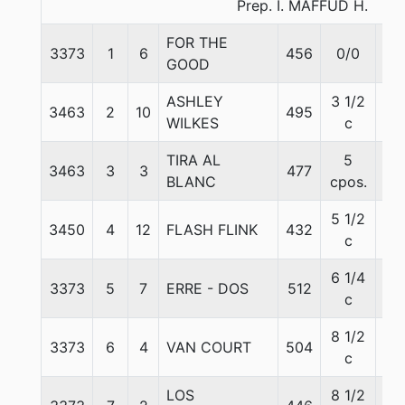
Prep. I. MAFFUD H.
FOR THE
3373
1
6
456
0/0
60
GOOD
ASHLEY
3 1/2
3463
2
10
495
60
WILKES
c
TIRA AL
5
3463
3
3
477
54
BLANC
cpos.
5 1/2
3450
4
12
FLASH FLINK
432
56
c
6 1/4
3373
5
7
ERRE - DOS
512
58
c
8 1/2
3373
6
4
VAN COURT
504
60
c
LOS
8 1/2