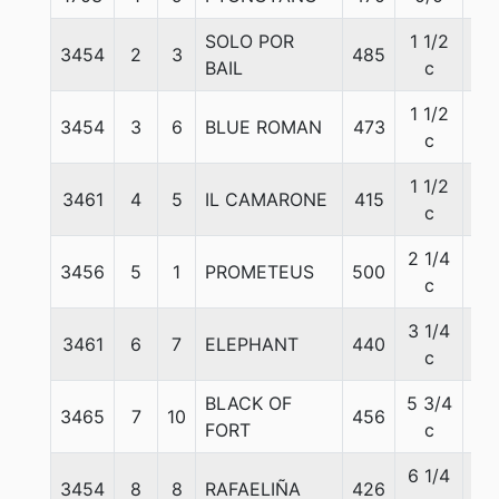
SOLO POR
1 1/2
3454
2
3
485
56
BAIL
c
1 1/2
3454
3
6
BLUE ROMAN
473
56
c
1 1/2
3461
4
5
IL CAMARONE
415
56
c
2 1/4
3456
5
1
PROMETEUS
500
56
c
3 1/4
3461
6
7
ELEPHANT
440
56
c
BLACK OF
5 3/4
3465
7
10
456
56
FORT
c
6 1/4
3454
8
8
RAFAELIÑA
426
56