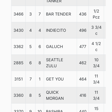
TANKER
1/2
3466
3
7
BAR TENDER
436
57
Pcz
3 3/4
3430
4
4
INDIECITO
496
58
c
4 1/2
3362
5
6
GALUCH
477
58
c
SEATTLE
10
2885
6
8
462
55
ZULU
3/4
11
3151
7
1
GET YOU
464
56
3/4
QUICK
11
3360
8
5
416
57
MORGAN
3/4
15
3370
9
10
BASHIRA
440
58