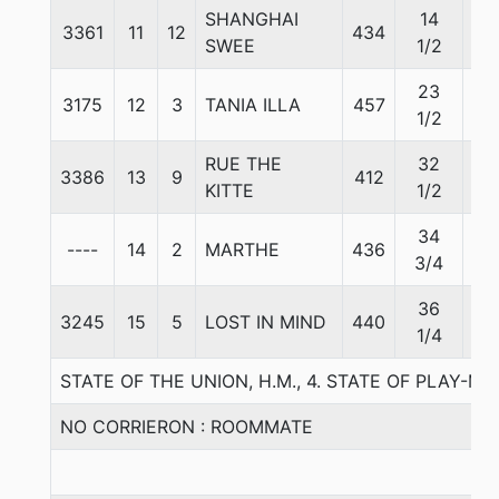
SHANGHAI
14
3361
11
12
434
55
SWEE
1/2
23
3175
12
3
TANIA ILLA
457
55
1/2
RUE THE
32
3386
13
9
412
53
KITTE
1/2
34
----
14
2
MARTHE
436
55
3/4
36
3245
15
5
LOST IN MIND
440
55
1/4
STATE OF THE UNION, H.M., 4. STATE OF PLAY-M
NO CORRIERON : ROOMMATE