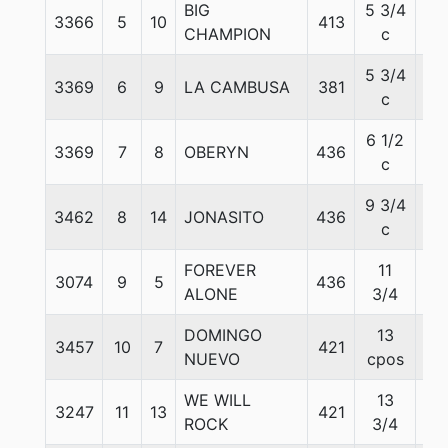
BIG
5 3/4
3366
5
10
413
57
CHAMPION
c
5 3/4
3369
6
9
LA CAMBUSA
381
56
c
6 1/2
3369
7
8
OBERYN
436
56
c
9 3/4
3462
8
14
JONASITO
436
56
c
FOREVER
11
3074
9
5
436
56
ALONE
3/4
DOMINGO
13
3457
10
7
421
56
NUEVO
cpos
WE WILL
13
3247
11
13
421
56
ROCK
3/4