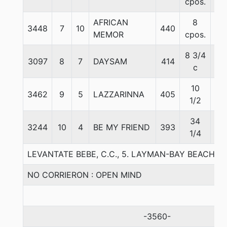
cpos.
AFRICAN
8
3448
7
10
440
56
MEMOR
cpos.
8 3/4
3097
8
7
DAYSAM
414
56
c
10
3462
9
5
LAZZARINNA
405
56
1/2
34
3244
10
4
BE MY FRIEND
393
56
1/4
LEVANTATE BEBE, C.C., 5. LAYMAN-BAY BEACH-
NO CORRIERON : OPEN MIND
-3560-