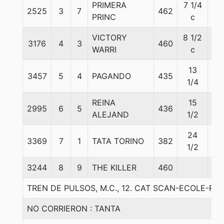
PRIMERA
7 1/4
2525
3
7
462
56
PRINC
c
VICTORY
8 1/2
3176
4
3
460
56
WARRI
c
13
3457
5
4
PAGANDO
435
57
1/4
REINA
15
2995
6
5
436
56
ALEJAND
1/2
24
3369
7
1
TATA TORINO
382
56
1/2
3244
8
9
THE KILLER
460
56
TREN DE PULSOS, M.C., 12. CAT SCAN-ECOLE-R
NO CORRIERON : TANTA