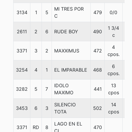
MI TRES POR
3134
1
5
479
0/0
57.
C
1 3/4
2611
2
6
RUDE BOY
490
58.
c
4
3371
3
2
MAXXIMUS
472
57
cpos.
6
3254
4
1
EL IMPARABLE
468
53
cpos.
IDOLO
13
3282
5
7
441
57.
MAXIMO
cpos
SILENCIO
14
3453
6
3
502
53
TOTA
cpos
LAGO EN EL
3371
RD
8
470
52.
CI