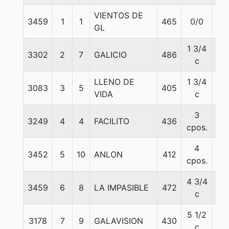
VIENTOS DE
3459
1
1
465
0/0
57
GL
1 3/4
3302
2
7
GALICIO
486
57
c
LLENO DE
1 3/4
3083
3
5
405
57
VIDA
c
3
3249
4
4
FACILITO
436
57
cpos.
4
3452
5
10
ANLON
412
57
cpos.
4 3/4
3459
6
8
LA IMPASIBLE
472
55
c
5 1/2
3178
7
9
GALAVISION
430
53
c