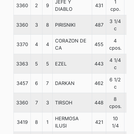
JEFE Y
1
3360
2
9
431
56
DIABLO
cpo.
3 1/4
3360
3
8
PIRISNIKI
487
56
c
CORAZON DE
4
3370
4
4
455
56
CA
cpos.
4 1/4
3363
5
5
EZEL
443
56
c
6 1/2
3457
6
7
DARKAN
462
56
c
8
3360
7
3
TIRSOH
448
56
cpos.
HERMOSA
10
3419
8
1
421
56
ILUSI
1/4