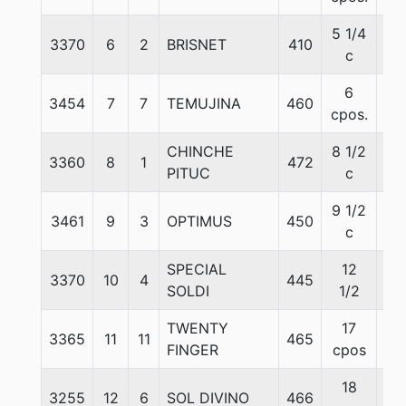
5 1/4
3370
6
2
BRISNET
410
56
c
6
3454
7
7
TEMUJINA
460
57
cpos.
CHINCHE
8 1/2
3360
8
1
472
56
PITUC
c
9 1/2
3461
9
3
OPTIMUS
450
56
c
SPECIAL
12
3370
10
4
445
57
SOLDI
1/2
TWENTY
17
3365
11
11
465
56
FINGER
cpos
18
3255
12
6
SOL DIVINO
466
57