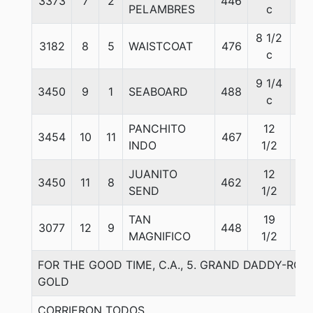
3373
7
2
446
57
PELAMBRES
c
8 1/2
3182
8
5
WAISTCOAT
476
58
c
9 1/4
3450
9
1
SEABOARD
488
57
c
PANCHITO
12
3454
10
11
467
49
INDO
1/2
JUANITO
12
3450
11
8
462
56
SEND
1/2
TAN
19
3077
12
9
448
57
MAGNIFICO
1/2
FOR THE GOOD TIME, C.A., 5. GRAND DADDY-RO
GOLD
CORRIERON TODOS.