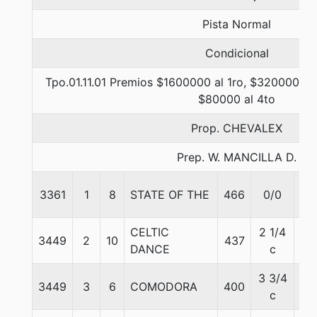
Pista Normal
Condicional
Tpo.01.11.01 Premios $1600000 al 1ro, $320000 al
$80000 al 4to
Prop. CHEVALEX
Prep. W. MANCILLA D.
3361
1
8
STATE OF THE
466
0/0
55
CELTIC
2 1/4
3449
2
10
437
56.
DANCE
c
3 3/4
3449
3
6
COMODORA
400
55
c