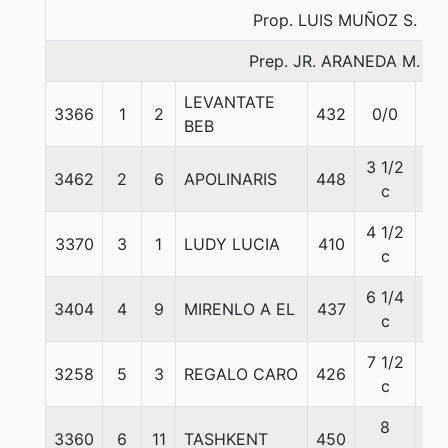
Prop. LUIS MUÑOZ S.
Prep. JR. ARANEDA M.
LEVANTATE
3366
1
2
432
0/0
56
BEB
3 1/2
3462
2
6
APOLINARIS
448
56
c
4 1/2
3370
3
1
LUDY LUCIA
410
56
c
6 1/4
3404
4
9
MIRENLO A EL
437
56
c
7 1/2
3258
5
3
REGALO CARO
426
56
c
8
3360
6
11
TASHKENT
450
56