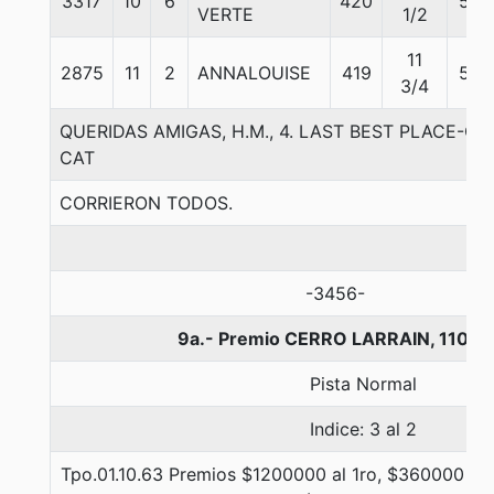
3317
10
6
420
54
VERTE
1/2
11
2875
11
2
ANNALOUISE
419
55
3/4
QUERIDAS AMIGAS, H.M., 4. LAST BEST PLACE-CHI
CAT
CORRIERON TODOS.
-3456-
9a.- Premio CERRO LARRAIN, 1100 
Pista Normal
Indice: 3 al 2
Tpo.01.10.63 Premios $1200000 al 1ro, $360000 al 