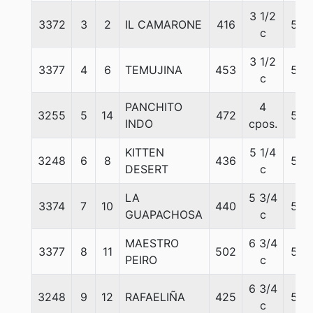
3 1/2
3372
3
2
IL CAMARONE
416
56
c
3 1/2
3377
4
6
TEMUJINA
453
56
c
PANCHITO
4
3255
5
14
472
56
INDO
cpos.
KITTEN
5 1/4
3248
6
8
436
56
DESERT
c
LA
5 3/4
3374
7
10
440
57
GUAPACHOSA
c
MAESTRO
6 3/4
3377
8
11
502
56
PEIRO
c
6 3/4
3248
9
12
RAFAELIÑA
425
56
c