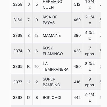
HERMANO
1 3/4
3258
6
5
512
57
QUERI
c
RISA DE
2 1/4
3156
7
9
489
57
PAYAS
c
4 3/4
3369
8
12
MAMAINE
390
56
c
ROSY
7
3374
9
6
438
56
FLAMINGO
cpos.
LA
8 3/4
3365
10
10
480
57
TEMPRANERA
c
SUPER
9
3377
11
2
416
57
BAMBINO
cpos.
9 1/4
3363
12
8
BOK CHOI
442
56
c