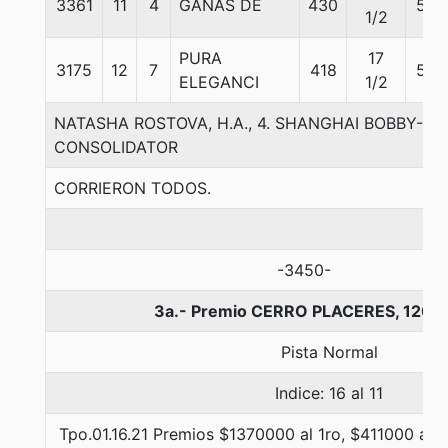
3361
11
4
GANAS DE
430
55
1/2
PURA
17
3175
12
7
418
55
ELEGANCI
1/2
NATASHA ROSTOVA, H.A., 4. SHANGHAI BOBBY-NA
CONSOLIDATOR
CORRIERON TODOS.
-3450-
3a.- Premio CERRO PLACERES, 1200
Pista Normal
Indice: 16 al 11
Tpo.01.16.21 Premios $1370000 al 1ro, $411000 al 