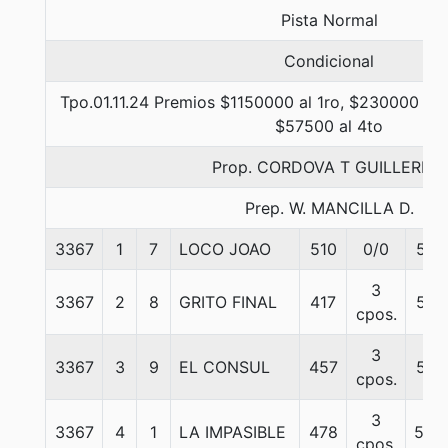
Pista Normal
Condicional
Tpo.01.11.24 Premios $1150000 al 1ro, $230000 al 
$57500 al 4to
Prop. CORDOVA T GUILLERMO
Prep. W. MANCILLA D.
3367
1
7
LOCO JOAO
510
0/0
57
3
3367
2
8
GRITO FINAL
417
57
cpos.
3
3367
3
9
EL CONSUL
457
57
cpos.
3
3367
4
1
LA IMPASIBLE
478
54.
cpos.