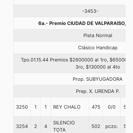
-3453-
6a.- Premio CIUDAD DE VALPARAISO, 1
Pista Normal
Clásico Handicap
Tpo.01.15.44 Premios $2600000 al 1ro, $650000 
3ro, $130000 al 4to
Prop. SUBYUGADORA
Prep. X. URENDA P.
3250
1
1
REY CHALO
475
0/0
54
SILENCIO
3254
2
4
502
pczo.
59
TOTA