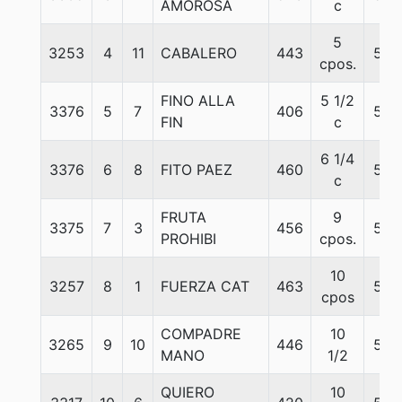
AMOROSA
c
5
3253
4
11
CABALERO
443
54
cpos.
FINO ALLA
5 1/2
3376
5
7
406
54
FIN
c
6 1/4
3376
6
8
FITO PAEZ
460
55
c
FRUTA
9
3375
7
3
456
58
PROHIBI
cpos.
10
3257
8
1
FUERZA CAT
463
54
cpos
COMPADRE
10
3265
9
10
446
58
MANO
1/2
QUIERO
10