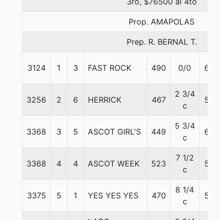
3ro, $76500 al 4to
Prop. AMAPOLAS
Prep. R. BERNAL T.
3124
1
3
FAST ROCK
490
0/0
60
2 3/4
3256
2
6
HERRICK
467
53
c
5 3/4
3368
3
5
ASCOT GIRL'S
449
60
c
7 1/2
3368
4
4
ASCOT WEEK
523
58
c
8 1/4
3375
5
1
YES YES YES
470
54
c