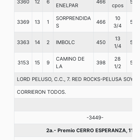
3360
12
6
466
56
ENELPAR
cpos
SORPRENDIDA
10
3369
13
1
466
56
S
3/4
13
3363
14
2
IMBOLC
450
56
1/4
CAMINO DE
28
3153
15
9
398
56
LA
1/2
LORD PELUSO, C.C., 7. RED ROCKS-PELUSA SOY
CORRIERON TODOS.
-3449-
2a.- Premio CERRO ESPERANZA, 1100