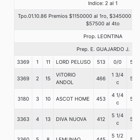
Indice: 2 al 1
Tpo.01.10.86 Premios $1150000 al 1ro, $345000 al 
$57500 al 4to
Prop. LEONTINA
Prep. E. GUAJARDO J.
3369
1
11
LORD PELUSO
513
0/0
56
VITORIO
1 3/4
3369
2
15
466
56
ANDOL
c
4 1/4
3180
3
10
ASCOT HOME
453
56
c
5 1/4
3363
4
13
DIVA NUOVA
412
56
c
5 1/2
3360
5
8
LEMUNAO
445
56