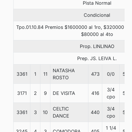
Pista Normal
Condicional
Tpo.01.10.84 Premios $1600000 al 1ro, $320000 al 
$80000 al 4to
Prop. LINLINAO
Prep. JS. LEIVA L.
NATASHA
3361
1
11
473
0/0
55
ROSTO
3/4
3171
2
9
DE VISITA
416
55
cpo
CELTIC
3/4
3361
3
10
440
55
DANCE
cpo
1 1/4
3245
4
3
COMODORA
405
55