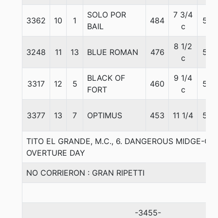
SOLO POR
7 3/4
3362
10
1
484
56
BAIL
c
8 1/2
3248
11
13
BLUE ROMAN
476
56
c
BLACK OF
9 1/4
3317
12
5
460
57
FORT
c
3377
13
7
OPTIMUS
453
11 1/4
56
TITO EL GRANDE, M.C., 6. DANGEROUS MIDGE-OV
OVERTURE DAY
NO CORRIERON : GRAN RIPETTI
-3455-