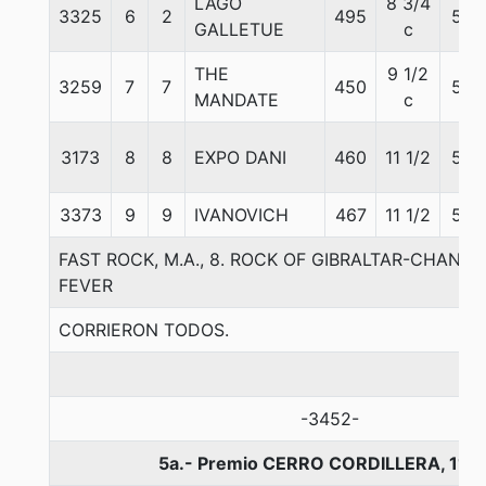
LAGO
8 3/4
3325
6
2
495
58
GALLETUE
c
THE
9 1/2
3259
7
7
450
56
MANDATE
c
3173
8
8
EXPO DANI
460
11 1/2
56
3373
9
9
IVANOVICH
467
11 1/2
59
FAST ROCK, M.A., 8. ROCK OF GIBRALTAR-CHANZ
FEVER
CORRIERON TODOS.
-3452-
5a.- Premio CERRO CORDILLERA, 110