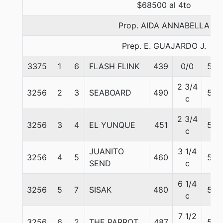
$68500 al 4to
Prop. AIDA ANNABELLA
Prep. E. GUAJARDO J.
3375
1
6
FLASH FLINK
439
0/0
53
2 3/4
3256
2
3
SEABOARD
490
58
c
2 3/4
3256
3
4
EL YUNQUE
451
57
c
JUANITO
3 1/4
3256
4
5
460
58
SEND
c
6 1/4
3256
5
7
SISAK
480
55
c
7 1/2
3256
6
2
THE PARROT
487
57