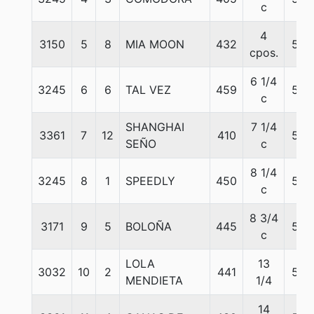
c
4
3150
5
8
MIA MOON
432
55
cpos.
6 1/4
3245
6
6
TAL VEZ
459
55
c
SHANGHAI
7 1/4
3361
7
12
410
55
SEÑO
c
8 1/4
3245
8
1
SPEEDLY
450
55
c
8 3/4
3171
9
5
BOLOÑA
445
55
c
LOLA
13
3032
10
2
441
55
MENDIETA
1/4
14