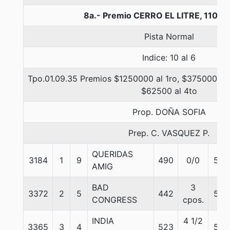
8a.- Premio CERRO EL LITRE, 1100 
Pista Normal
Indice: 10 al 6
Tpo.01.09.35 Premios $1250000 al 1ro, $375000 al 
$62500 al 4to
Prop. DOÑA SOFIA
Prep. C. VASQUEZ P.
QUERIDAS
3184
1
9
490
0/0
57
AMIG
BAD
3
3372
2
5
442
58
CONGRESS
cpos.
INDIA
4 1/2
3365
3
4
523
56