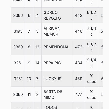
c
GORDO
6 1/2
3366
6
4
443
56
REVOLTO
c
AFRICAN
7 1/4
3195
7
5
446
56.
MEMOR
c
8 1/2
3369
8
12
REMENDONA
473
56
c
9 1/4
3251
9
14
PEPA PIG
434
56
c
10
3251
10
7
LUCKY IS
459
56
cpos
BASTA DE
10
3360
11
3
477
56
MIMO
cpos
TODOS
10