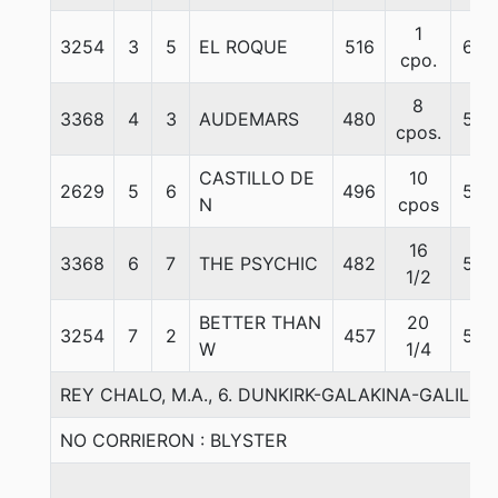
1
3254
3
5
EL ROQUE
516
60
cpo.
8
3368
4
3
AUDEMARS
480
59
cpos.
CASTILLO DE
10
2629
5
6
496
52
N
cpos
16
3368
6
7
THE PSYCHIC
482
56
1/2
BETTER THAN
20
3254
7
2
457
58
W
1/4
REY CHALO, M.A., 6. DUNKIRK-GALAKINA-GALILEO 
NO CORRIERON : BLYSTER