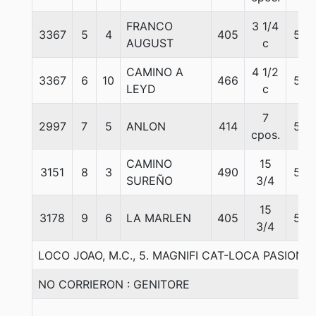
FRANCO
3 1/4
3367
5
4
405
57
AUGUST
c
CAMINO A
4 1/2
3367
6
10
466
57
LEYD
c
7
2997
7
5
ANLON
414
57
cpos.
CAMINO
15
3151
8
3
490
57
SUREÑO
3/4
15
3178
9
6
LA MARLEN
405
55
3/4
LOCO JOAO, M.C., 5. MAGNIFI CAT-LOCA PASION
NO CORRIERON : GENITORE