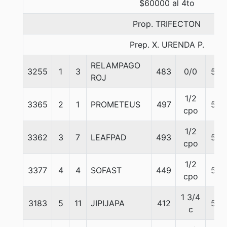
$60000 al 4to
Prop. TRIFECTON
Prep. X. URENDA P.
RELAMPAGO
3255
1
3
483
0/0
57
ROJ
1/2
3365
2
1
PROMETEUS
497
56
cpo
1/2
3362
3
7
LEAFPAD
493
56
cpo
1/2
3377
4
4
SOFAST
449
57
cpo
1 3/4
3183
5
11
JIPIJAPA
412
56
c