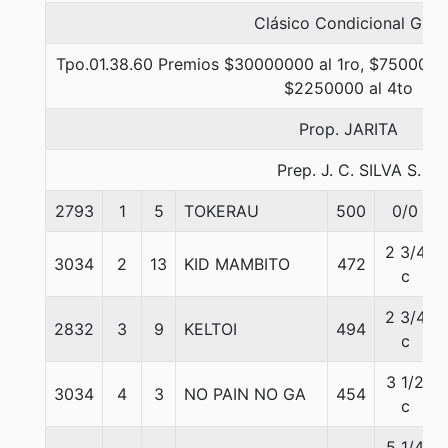
Clásico Condicional Gr. 1
Tpo.01.38.60 Premios $30000000 al 1ro, $7500000 
$2250000 al 4to
Prop. JARITA
Prep. J. C. SILVA S.
2793
1
5
TOKERAU
500
0/0
2 3/4
3034
2
13
KID MAMBITO
472
c
2 3/4
2832
3
9
KELTOI
494
c
3 1/2
3034
4
3
NO PAIN NO GA
454
c
5 1/4