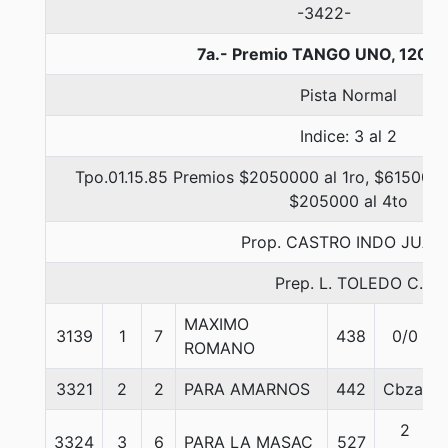
-3422-
7a.- Premio TANGO UNO, 1200 
Pista Normal
Indice: 3 al 2
Tpo.01.15.85 Premios $2050000 al 1ro, $615000 a
$205000 al 4to
Prop. CASTRO INDO JUAN
Prep. L. TOLEDO C.
MAXIMO
3139
1
7
438
0/0
ROMANO
3321
2
2
PARA AMARNOS
442
Cbza.
2
3324
3
6
PARA LA MASAC
527