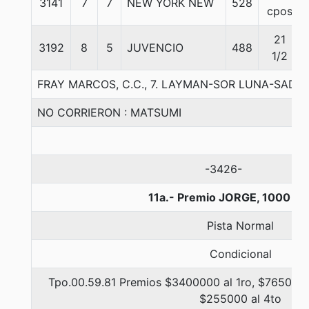
3141
7
7
NEW YORK NEW
528
cpos
21
3192
8
5
JUVENCIO
488
1/2
FRAY MARCOS, C.C., 7. LAYMAN-SOR LUNA-SAD
NO CORRIERON : MATSUMI
-3426-
11a.- Premio JORGE, 1000 me
Pista Normal
Condicional
Tpo.00.59.81 Premios $3400000 al 1ro, $765000 
$255000 al 4to