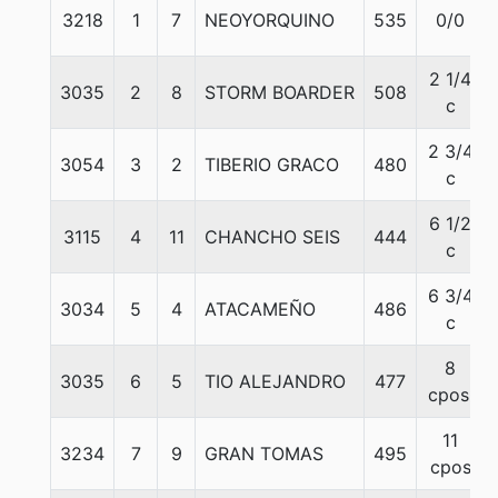
3218
1
7
NEOYORQUINO
535
0/0
2 1/4
3035
2
8
STORM BOARDER
508
c
2 3/4
3054
3
2
TIBERIO GRACO
480
c
6 1/2
3115
4
11
CHANCHO SEIS
444
c
6 3/4
3034
5
4
ATACAMEÑO
486
c
8
3035
6
5
TIO ALEJANDRO
477
cpos.
11
3234
7
9
GRAN TOMAS
495
cpos