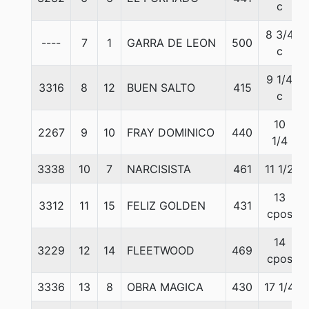
c
8 3/4
----
7
1
GARRA DE LEON
500
c
9 1/4
3316
8
12
BUEN SALTO
415
c
10
2267
9
10
FRAY DOMINICO
440
1/4
3338
10
7
NARCISISTA
461
11 1/2
13
3312
11
15
FELIZ GOLDEN
431
cpos
14
3229
12
14
FLEETWOOD
469
cpos
3336
13
8
OBRA MAGICA
430
17 1/4