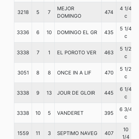
MEJOR
4 1/4
3218
5
7
474
DOMINGO
c
5 1/4
3336
6
10
DOMINGO EL GR
435
c
5 1/2
3338
7
1
EL POROTO VER
463
c
5 1/2
3051
8
8
ONCE IN A LIF
470
c
6 1/4
3338
9
13
JOUR DE GLOIR
445
c
6 3/4
3338
10
5
VANDERET
395
c
10
1559
11
3
SEPTIMO NAVEG
407
1/4