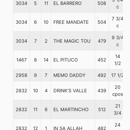
3034
5
11
EL BARRERO
508
c
7 3/4
3034
6
10
FREE MANDATE
504
c
9 3/4
3034
7
2
THE MAGIC TOU
479
c
14
1467
8
14
EL PITUCO
452
1/2
2958
9
7
MEMO DADDY
492
17 1/2
20
2832
10
4
DRINK'S VALLE
439
cpos
21
2832
11
6
EL MARTINCHO
512
3/4
24
2832
12
1
IN SA ALLAH
482