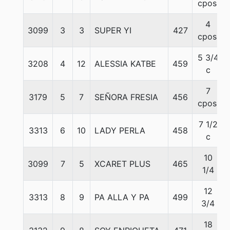
cpos.
4
3099
3
3
SUPER YI
427
cpos.
5 3/4
3208
4
12
ALESSIA KATBE
459
c
7
3179
5
7
SEÑORA FRESIA
456
cpos.
7 1/2
3313
6
10
LADY PERLA
458
c
10
3099
7
5
XCARET PLUS
465
1/4
12
3313
8
9
PA ALLA Y PA
499
3/4
18