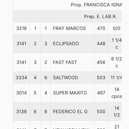
Prop. FRANCISCA IGNACI
Prep. E. LAB R.
3216
1
1
FRAY MARCOS
470
0/0
1 1/4
3141
2
3
ECLIPSADO
448
c
6 1/2
3141
3
2
FAST FAST
456
c
3334
4
6
SALTWOOD
503
11 1/4
14
3014
5
4
SUPER MAXITO
467
cpos
14
3138
6
8
FEDERICO EL G
500
1/2
21