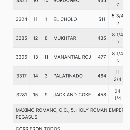
3321
10
10
BORDONEO
435
c
5 3/4
3324
11
1
EL CHOLO
511
c
8 1/4
3285
12
8
MUKHTAR
435
c
8 1/4
3306
13
11
MANANTIAL ROJ
477
c
11
3317
14
3
PALATINADO
464
3/4
24
3281
15
9
JACK AND COKE
458
1/4
MAXIMO ROMANO, C.C., 5. HOLY ROMAN EMPERO
PEGASUS
CORRIERON TODOS.