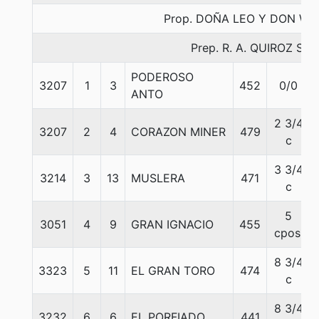
Prop. DOÑA LEO Y DON WI
Prep. R. A. QUIROZ S.
PODEROSO
3207
1
3
452
0/0
ANTO
2 3/4
3207
2
4
CORAZON MINER
479
c
3 3/4
3214
3
13
MUSLERA
471
c
5
3051
4
9
GRAN IGNACIO
455
cpos.
8 3/4
3323
5
11
EL GRAN TORO
474
c
8 3/4
3232
6
6
EL PORFIADO
441