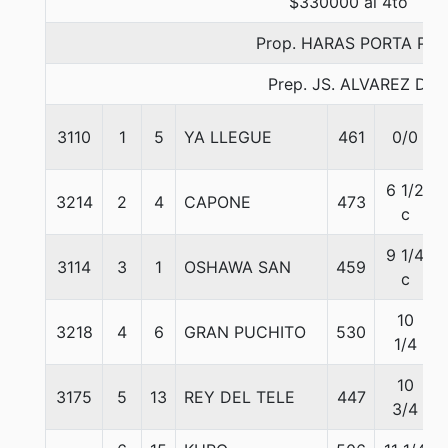
$330000 al 4to
Prop. HARAS PORTA PIA
Prep. JS. ALVAREZ D.
3110
1
5
YA LLEGUE
461
0/0
6 1/2
3214
2
4
CAPONE
473
c
9 1/4
3114
3
1
OSHAWA SAN
459
c
10
3218
4
6
GRAN PUCHITO
530
1/4
10
3175
5
13
REY DEL TELE
447
3/4