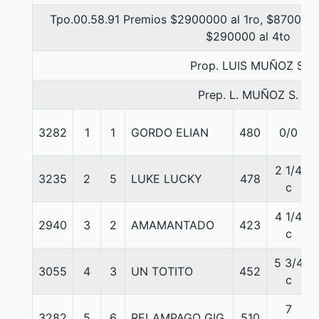
Tpo.00.58.91 Premios $2900000 al 1ro, $870000 
$290000 al 4to
Prop. LUIS MUÑOZ S.
Prep. L. MUÑOZ S.
3282
1
1
GORDO ELIAN
480
0/0
2 1/4
3235
2
5
LUKE LUCKY
478
c
4 1/4
2940
3
2
AMAMANTADO
423
c
5 3/4
3055
4
3
UN TOTITO
452
c
7
3282
5
6
RELAMPAGO GIG
510