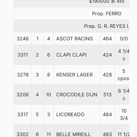
$190000 al 4to
Prop. FERRO
Prep. G. R. REYES I.
3246
1
4
ASCOT RACING
464
0/0
4 1/4
3311
2
6
CLAPI CLAPI
424
c
5
3278
3
8
KENSER LAGER
428
cpos.
6 1/4
3206
4
10
CROCODILE DUN
513
c
10
3317
5
3
LICOREADO
464
3/4
3302
6
11
BELLE MIREILL
483
11 1/2