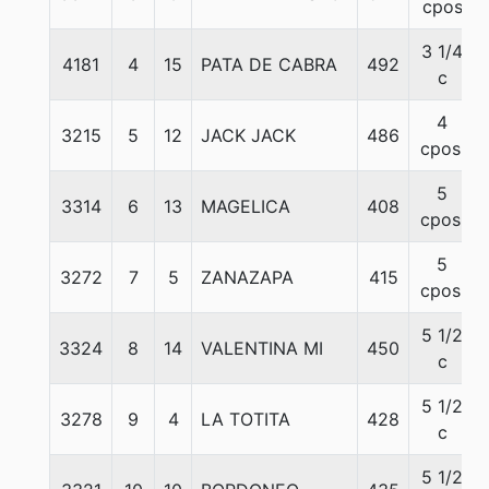
cpos
3 1/4
4181
4
15
PATA DE CABRA
492
c
4
3215
5
12
JACK JACK
486
cpos.
5
3314
6
13
MAGELICA
408
cpos.
5
3272
7
5
ZANAZAPA
415
cpos.
5 1/2
3324
8
14
VALENTINA MI
450
c
5 1/2
3278
9
4
LA TOTITA
428
c
5 1/2