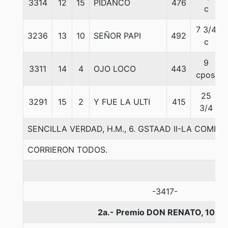
3314
12
15
PIDANCO
476
c
7 3/4
3236
13
10
SEÑOR PAPI
492
c
9
3311
14
4
OJO LOCO
443
cpos.
25
3291
15
2
Y FUE LA ULTI
415
3/4
SENCILLA VERDAD, H.M., 6. GSTAAD II-LA COMP
CORRIERON TODOS.
-3417-
2a.- Premio DON RENATO, 1000