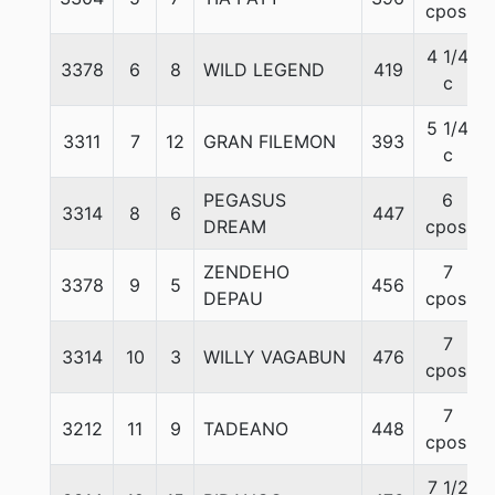
cpos.
4 1/4
3378
6
8
WILD LEGEND
419
c
5 1/4
3311
7
12
GRAN FILEMON
393
c
PEGASUS
6
3314
8
6
447
DREAM
cpos.
ZENDEHO
7
3378
9
5
456
DEPAU
cpos.
7
3314
10
3
WILLY VAGABUN
476
cpos.
7
3212
11
9
TADEANO
448
cpos.
7 1/2