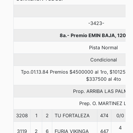
-3423-
8a.- Premio EMIN BAJA, 1200 
Pista Normal
Condicional
Tpo.01.13.84 Premios $4500000 al 1ro, $1012500 
$337500 al 4to
Prop. ARRIBA LAS PALMA
Prep. O. MARTINEZ L.
3208
1
2
TU FORTALEZA
474
0/0
4
3119
2
6
FURIA VIKINGA
447