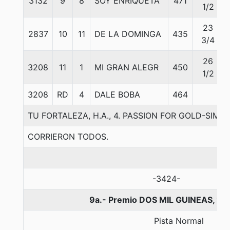
3132
9
8
SOY ENRIQUETA
471
1/2
23
2837
10
11
DE LA DOMINGA
435
3/4
26
3208
11
1
MI GRAN ALEGR
450
1/2
3208
RD
4
DALE BOBA
464
TU FORTALEZA, H.A., 4. PASSION FOR GOLD-SIMO
CORRIERON TODOS.
-3424-
9a.- Premio DOS MIL GUINEAS, 16
Pista Normal