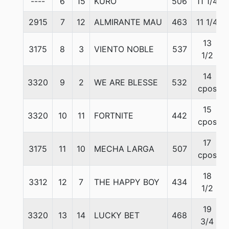
----
6
15
KURO
506
11 1/4
2915
7
12
ALMIRANTE MAU
463
11 1/4
13
3175
8
3
VIENTO NOBLE
537
1/2
14
3320
9
2
WE ARE BLESSE
532
cpos
15
3320
10
11
FORTNITE
442
cpos
17
3175
11
10
MECHA LARGA
507
cpos
18
3312
12
7
THE HAPPY BOY
434
1/2
19
3320
13
14
LUCKY BET
468
3/4