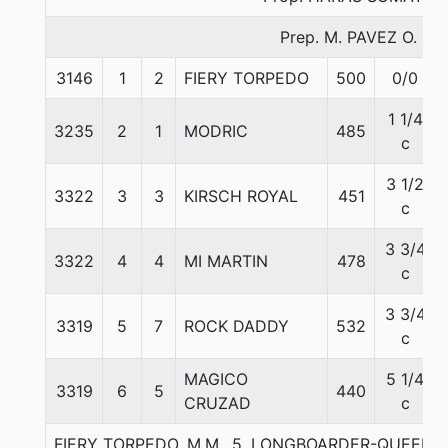
Prep. M. PAVEZ O.
3146
1
2
FIERY TORPEDO
500
0/0
1 1/4
3235
2
1
MODRIC
485
c
3 1/2
3322
3
3
KIRSCH ROYAL
451
c
3 3/4
3322
4
4
MI MARTIN
478
c
3 3/4
3319
5
7
ROCK DADDY
532
c
MAGICO
5 1/4
3319
6
5
440
CRUZAD
c
FIERY TORPEDO, M.M., 5. LONGBOARDER-QUEEN 