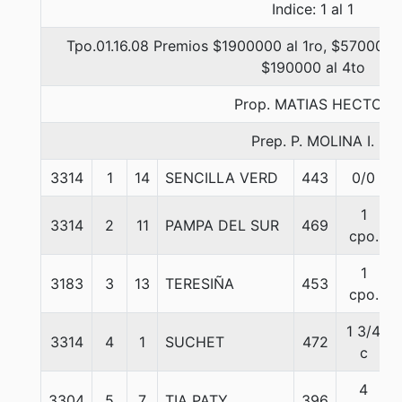
Indice: 1 al 1
Tpo.01.16.08 Premios $1900000 al 1ro, $570000 a
$190000 al 4to
Prop. MATIAS HECTOR
Prep. P. MOLINA I.
3314
1
14
SENCILLA VERD
443
0/0
1
3314
2
11
PAMPA DEL SUR
469
cpo.
1
3183
3
13
TERESIÑA
453
cpo.
1 3/4
3314
4
1
SUCHET
472
c
4
3304
5
7
TIA PATY
396