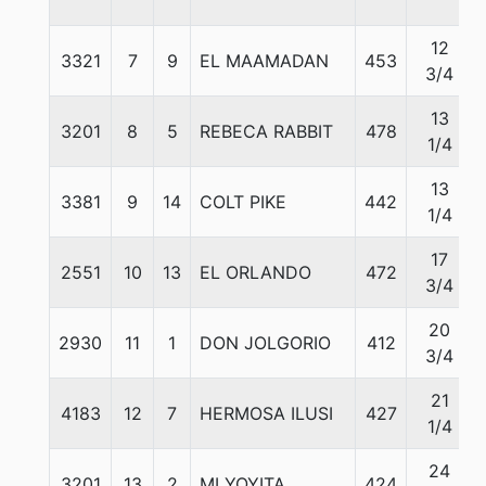
12
3321
7
9
EL MAAMADAN
453
3/4
13
3201
8
5
REBECA RABBIT
478
1/4
13
3381
9
14
COLT PIKE
442
1/4
17
2551
10
13
EL ORLANDO
472
3/4
20
2930
11
1
DON JOLGORIO
412
3/4
21
4183
12
7
HERMOSA ILUSI
427
1/4
24
3201
13
2
MI YOYITA
424