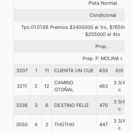
Pista Normal
Condicional
Tpo.01.01.68 Premios $3400000 al 1ro, $765000 
$255000 al 4to
Prop. .
Prep. P. MOLINA I.
3207
1
11
CUENTA UN CUE
433
0/0
CAMINO
3 3/4
3211
2
12
483
OTOÑAL
c
3 3/4
3336
3
6
DESTINO FELIZ
470
c
3 3/4
3050
4
2
THOTHO
447
c