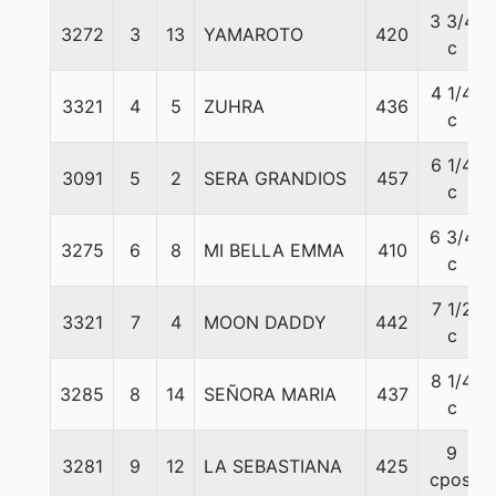
3 3/4
3272
3
13
YAMAROTO
420
c
4 1/4
3321
4
5
ZUHRA
436
c
6 1/4
3091
5
2
SERA GRANDIOS
457
c
6 3/4
3275
6
8
MI BELLA EMMA
410
c
7 1/2
3321
7
4
MOON DADDY
442
c
8 1/4
3285
8
14
SEÑORA MARIA
437
c
9
3281
9
12
LA SEBASTIANA
425
cpos.