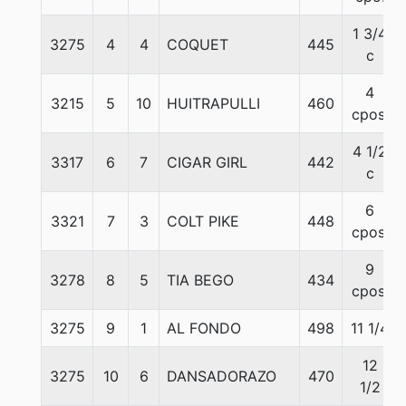
1 3/4
3275
4
4
COQUET
445
c
4
3215
5
10
HUITRAPULLI
460
cpos.
4 1/2
3317
6
7
CIGAR GIRL
442
c
6
3321
7
3
COLT PIKE
448
cpos.
9
3278
8
5
TIA BEGO
434
cpos.
3275
9
1
AL FONDO
498
11 1/4
12
3275
10
6
DANSADORAZO
470
1/2