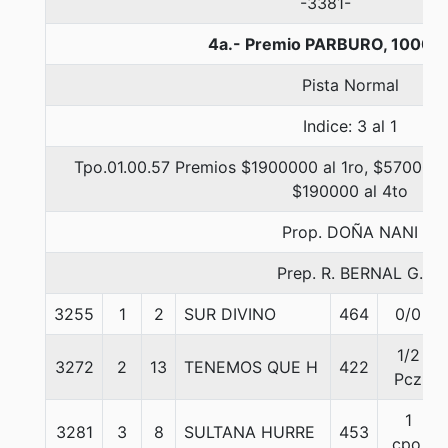
-3381-
4a.- Premio PARBURO, 1000 m
Pista Normal
Indice: 3 al 1
Tpo.01.00.57 Premios $1900000 al 1ro, $570000 
$190000 al 4to
Prop. DOÑA NANI
Prep. R. BERNAL G.
3255
1
2
SUR DIVINO
464
0/0
1/2
3272
2
13
TENEMOS QUE H
422
Pcz
1
3281
3
8
SULTANA HURRE
453
cpo.