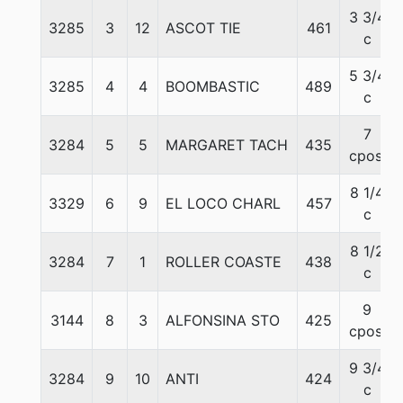
3 3/4
3285
3
12
ASCOT TIE
461
c
5 3/4
3285
4
4
BOOMBASTIC
489
c
7
3284
5
5
MARGARET TACH
435
cpos.
8 1/4
3329
6
9
EL LOCO CHARL
457
c
8 1/2
3284
7
1
ROLLER COASTE
438
c
9
3144
8
3
ALFONSINA STO
425
cpos.
9 3/4
3284
9
10
ANTI
424
c