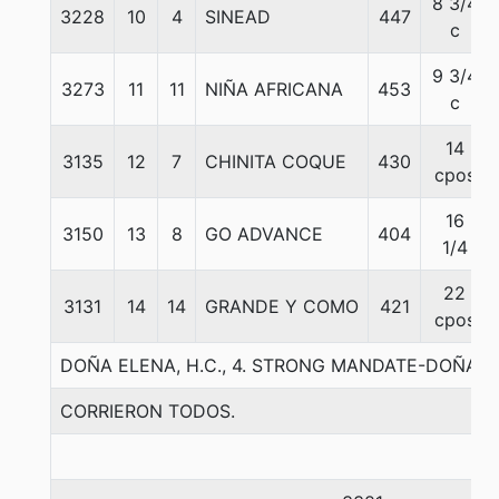
8 3/4
3228
10
4
SINEAD
447
c
9 3/4
3273
11
11
NIÑA AFRICANA
453
c
14
3135
12
7
CHINITA COQUE
430
cpos
16
3150
13
8
GO ADVANCE
404
1/4
22
3131
14
14
GRANDE Y COMO
421
cpos
DOÑA ELENA, H.C., 4. STRONG MANDATE-DOÑA F
CORRIERON TODOS.