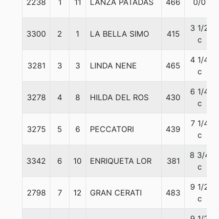
2238
1
11
LANZA PATADAS
466
0/0
3 1/2
3300
2
1
LA BELLA SIMO
415
c
4 1/4
3281
3
3
LINDA NENE
465
c
6 1/4
3278
4
8
HILDA DEL ROS
430
c
7 1/4
3275
5
6
PECCATORI
439
c
8 3/4
3342
6
10
ENRIQUETA LOR
381
c
9 1/2
2798
7
12
GRAN CERATI
483
c
9 1/2