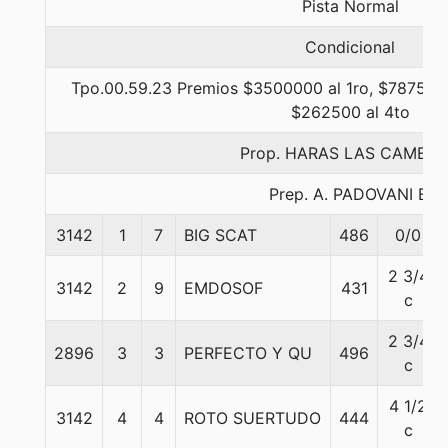
Pista Normal
Condicional
Tpo.00.59.23 Premios $3500000 al 1ro, $787500 
$262500 al 4to
Prop. HARAS LAS CAMELI
Prep. A. PADOVANI E.
3142
1
7
BIG SCAT
486
0/0
2 3/4
3142
2
9
EMDOSOF
431
c
2 3/4
2896
3
3
PERFECTO Y QU
496
c
4 1/2
3142
4
4
ROTO SUERTUDO
444
c