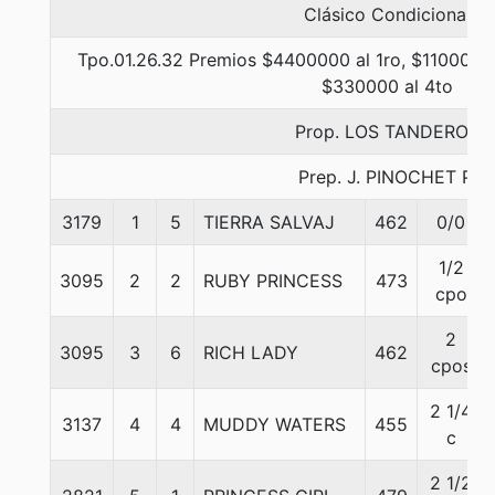
Clásico Condicional
Tpo.01.26.32 Premios $4400000 al 1ro, $1100000 
$330000 al 4to
Prop. LOS TANDEROS
Prep. J. PINOCHET P.
3179
1
5
TIERRA SALVAJ
462
0/0
1/2
3095
2
2
RUBY PRINCESS
473
cpo
2
3095
3
6
RICH LADY
462
cpos
2 1/4
3137
4
4
MUDDY WATERS
455
c
2 1/2