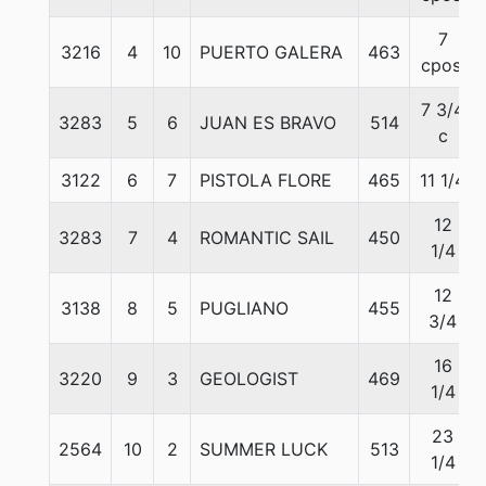
7
3216
4
10
PUERTO GALERA
463
cpos.
7 3/4
3283
5
6
JUAN ES BRAVO
514
c
3122
6
7
PISTOLA FLORE
465
11 1/4
12
3283
7
4
ROMANTIC SAIL
450
1/4
12
3138
8
5
PUGLIANO
455
3/4
16
3220
9
3
GEOLOGIST
469
1/4
23
2564
10
2
SUMMER LUCK
513
1/4