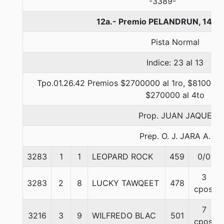
-3389-
12a.- Premio PELANDRUN, 1400
Pista Normal
Indice: 23 al 13
Tpo.01.26.42 Premios $2700000 al 1ro, $810000 
$270000 al 4to
Prop. JUAN JAQUE
Prep. O. J. JARA A.
3283
1
1
LEOPARD ROCK
459
0/0
3
3283
2
8
LUCKY TAWQEET
478
cpos.
7
3216
3
9
WILFREDO BLAC
501
cpos.