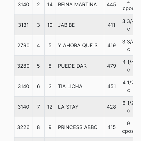
2
3140
2
14
REINA MARTINA
445
cpos
3 3/4
3131
3
10
JABIBE
411
c
3 3/4
2790
4
5
Y AHORA QUE S
419
c
4 1/4
3280
5
8
PUEDE DAR
479
c
4 1/2
3140
6
3
TIA LICHA
451
c
8 1/2
3140
7
12
LA STAY
428
c
9
3226
8
9
PRINCESS ABBO
415
cpos.