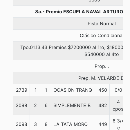
8a.- Premio ESCUELA NAVAL ARTURO PR
Pista Normal
Clásico Condicional
Tpo.01.13.43 Premios $7200000 al 1ro, $1800000 
$540000 al 4to
Prop. .
Prep. M. VELARDE B.
2739
1
1
OCASION TRANQ
450
0/0
4
3098
2
6
SIMPLEMENTE B
482
cpos.
6 3/4
3098
3
8
LA TATA MORO
449
c