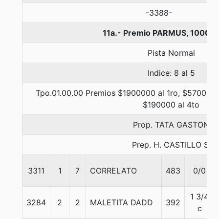
-3388-
11a.- Premio PARMUS, 1000 m
Pista Normal
Indice: 8 al 5
Tpo.01.00.00 Premios $1900000 al 1ro, $570000 
$190000 al 4to
Prop. TATA GASTON
Prep. H. CASTILLO S.
3311
1
7
CORRELATO
483
0/0
1 3/4
3284
2
2
MALETITA DADD
392
c