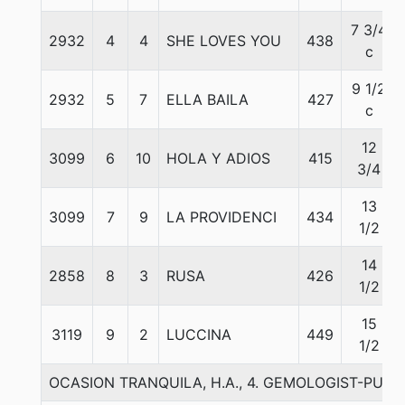
7 3/4
2932
4
4
SHE LOVES YOU
438
c
9 1/2
2932
5
7
ELLA BAILA
427
c
12
3099
6
10
HOLA Y ADIOS
415
3/4
13
3099
7
9
LA PROVIDENCI
434
1/2
14
2858
8
3
RUSA
426
1/2
15
3119
9
2
LUCCINA
449
1/2
OCASION TRANQUILA, H.A., 4. GEMOLOGIST-PUN