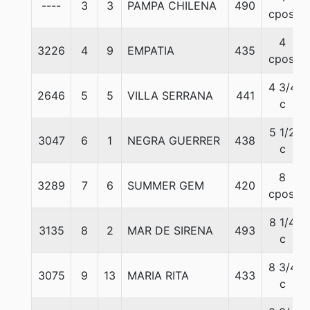
----
3
3
PAMPA CHILENA
490
cpos.
4
3226
4
9
EMPATIA
435
cpos.
4 3/4
2646
5
5
VILLA SERRANA
441
c
5 1/2
3047
6
1
NEGRA GUERRER
438
c
8
3289
7
6
SUMMER GEM
420
cpos.
8 1/4
3135
8
2
MAR DE SIRENA
493
c
8 3/4
3075
9
13
MARIA RITA
433
c