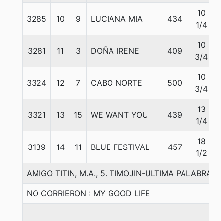
10
3285
10
9
LUCIANA MIA
434
1/4
10
3281
11
3
DOÑA IRENE
409
3/4
10
3324
12
7
CABO NORTE
500
3/4
13
3321
13
15
WE WANT YOU
439
1/4
18
3139
14
11
BLUE FESTIVAL
457
1/2
AMIGO TITIN, M.A., 5. TIMOJIN-ULTIMA PALABR
NO CORRIERON : MY GOOD LIFE