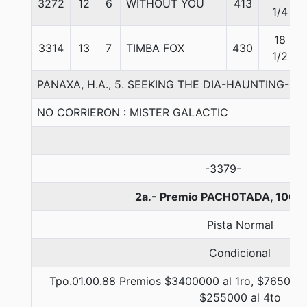
3272
12
6
WITHOUT YOU
413
1/4
18
3314
13
7
TIMBA FOX
430
1/2
PANAXA, H.A., 5. SEEKING THE DIA-HAUNTING-ITH
NO CORRIERON : MISTER GALACTIC
-3379-
2a.- Premio PACHOTADA, 1000
Pista Normal
Condicional
Tpo.01.00.88 Premios $3400000 al 1ro, $765000 
$255000 al 4to