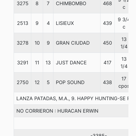
3275
8
7
CHIMBOMBO
468
c
9 3/4
2513
9
4
LISIEUX
439
c
13
3278
10
9
GRAN CIUDAD
450
1/4
13
3291
11
13
JUST DANCE
417
1/4
17
2750
12
5
POP SOUND
438
cpos
LANZA PATADAS, M.A., 9. HAPPY HUNTING-SE P
NO CORRIERON : HURACAN ERWIN
-3385-