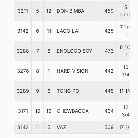
5
3211
5
12
DON BIMBA
459
cpos.
7 1/4
3142
6
11
LAGO LAI
425
c
8 1/2
3288
7
8
ENOLOGO SOY
473
c
10
3276
8
1
HARD VISION
442
1/4
3289
9
6
TONG PO
445
11 1/4
12
3171
10
10
CHEWBACCA
434
3/4
3142
11
5
VAZ
509
17 1/4