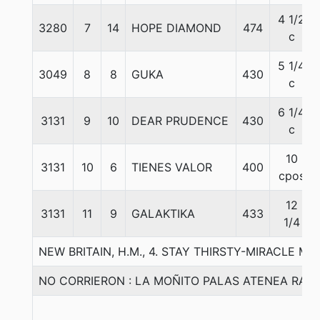
4 1/2
3280
7
14
HOPE DIAMOND
474
c
5 1/4
3049
8
8
GUKA
430
c
6 1/4
3131
9
10
DEAR PRUDENCE
430
c
10
3131
10
6
TIENES VALOR
400
cpos
12
3131
11
9
GALAKTIKA
433
1/4
NEW BRITAIN, H.M., 4. STAY THIRSTY-MIRACLE MIL
NO CORRIERON : LA MOÑITO PALAS ATENEA RAFA