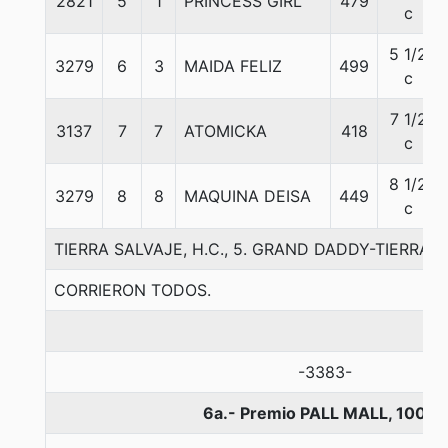
2821
5
1
PRINCESS GIRL
479
c
5 1/2
3279
6
3
MAIDA FELIZ
499
c
7 1/2
3137
7
7
ATOMICKA
418
c
8 1/2
3279
8
8
MAQUINA DEISA
449
c
TIERRA SALVAJE, H.C., 5. GRAND DADDY-TIERRA
CORRIERON TODOS.
-3383-
6a.- Premio PALL MALL, 1000 