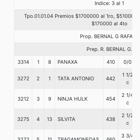
Indice: 3 al 1
Tpo.01.01.04 Premios $1700000 al 1ro, $510000 
$170000 al 4to
Prop. BERNAL G RAFAEL
Prep. R. BERNAL G.
3314
1
8
PANAXA
410
0/0
1 1/2
3272
2
1
TATA ANTONIO
442
c
2 1/4
3212
3
9
NINJA HULK
454
c
2 1/2
3275
4
13
SILVITA
438
c
3 3/4
3272
5
11
TRAGAMONEDAS
460