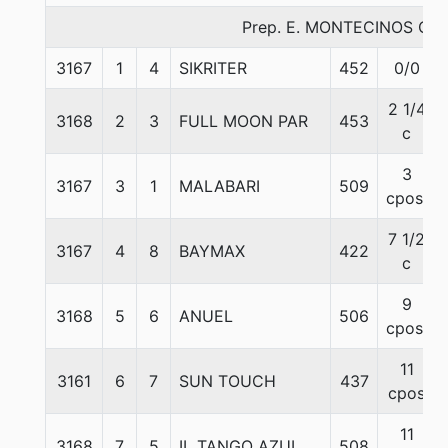
Prep. E. MONTECINOS C.
3167
1
4
SIKRITER
452
0/0
2 1/4
3168
2
3
FULL MOON PAR
453
c
3
3167
3
1
MALABARI
509
cpos.
7 1/2
3167
4
8
BAYMAX
422
c
9
3168
5
6
ANUEL
506
cpos.
11
3161
6
7
SUN TOUCH
437
cpos
11
3168
7
5
IL TANGO AZUL
508