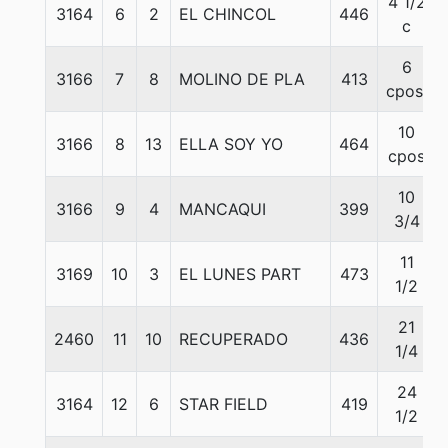
4 1/2
3164
6
2
EL CHINCOL
446
c
6
3166
7
8
MOLINO DE PLA
413
cpos.
10
3166
8
13
ELLA SOY YO
464
cpos
10
3166
9
4
MANCAQUI
399
3/4
11
3169
10
3
EL LUNES PART
473
1/2
21
2460
11
10
RECUPERADO
436
1/4
24
3164
12
6
STAR FIELD
419
1/2