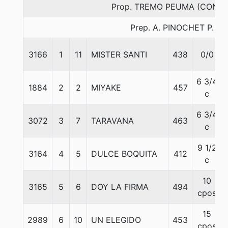
Prop. TREMO PEUMA (CONCE
Prep. A. PINOCHET P.
3166
1
11
MISTER SANTI
438
0/0
6 3/4
1884
2
2
MIYAKE
457
c
6 3/4
3072
3
7
TARAVANA
463
c
9 1/2
3164
4
5
DULCE BOQUITA
412
c
10
3165
5
6
DOY LA FIRMA
494
cpos
15
2989
6
10
UN ELEGIDO
453
cpos