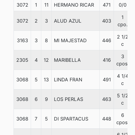
3072
1
11
HERMANO RICAR
471
0/0
1
3072
2
3
ALUD AZUL
403
cpo.
2 1/2
3163
3
8
MI MAJESTAD
446
c
3
2305
4
12
MARIBELLA
416
cpos.
4 1/4
3068
5
13
LINDA FRAN
491
c
5 1/2
3068
6
9
LOS PERLAS
463
c
6
3068
7
5
DI SPARTACUS
448
cpos.
6 1/2