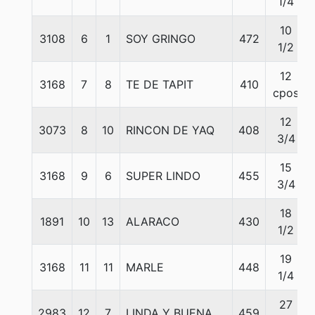
1/4
10
3108
6
1
SOY GRINGO
472
1/2
12
3168
7
8
TE DE TAPIT
410
cpos
12
3073
8
10
RINCON DE YAQ
408
3/4
15
3168
9
6
SUPER LINDO
455
3/4
18
1891
10
13
ALARACO
430
1/2
19
3168
11
11
MARLE
448
1/4
27
2983
12
7
LINDA Y BUENA
459