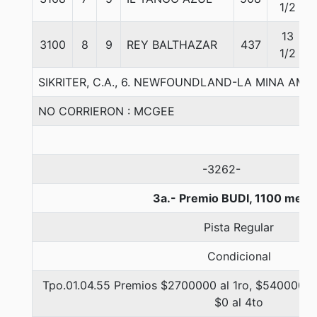
1/2
13
3100
8
9
REY BALTHAZAR
437
1/2
SIKRITER, C.A., 6. NEWFOUNDLAND-LA MINA AMA
NO CORRIERON : MCGEE
-3262-
3a.- Premio BUDI, 1100 metr
Pista Regular
Condicional
Tpo.01.04.55 Premios $2700000 al 1ro, $540000 al
$0 al 4to