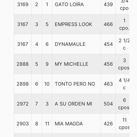
3/4
3169
2
1
GATO LOIRA
439
cpo
1
3167
3
5
EMPRESS LOOK
466
cpo.
2 1/2
3167
4
6
DYNAMAULE
454
c
3
2888
5
9
MY MICHELLE
456
cpos.
4 1/4
2898
6
10
TONTO PERO NO
463
c
6
2972
7
3
A SU ORDEN MI
504
cpos.
11
2903
8
11
MIA MAGDA
426
cpos