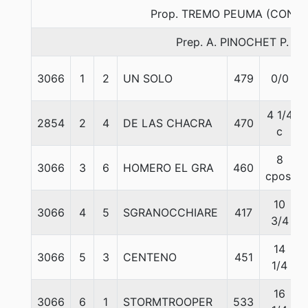
Prop. TREMO PEUMA (CONCE
Prep. A. PINOCHET P.
3066
1
2
UN SOLO
479
0/0
4 1/4
2854
2
4
DE LAS CHACRA
470
c
8
3066
3
6
HOMERO EL GRA
460
cpos.
10
3066
4
5
SGRANOCCHIARE
417
3/4
14
3066
5
3
CENTENO
451
1/4
16
3066
6
1
STORMTROOPER
533