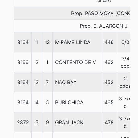
al 4to
Prop. PASO MOYA (CONCE)
Prep. E. ALARCON J.
3164
1
12
MIRAME LINDA
446
0/0
3/4
3166
2
1
CONTENTO DE V
462
cpo
2
3164
3
7
NAO BAY
452
cpos
3 3/4
3164
4
5
BUBI CHICA
465
c
3 3/4
2872
5
9
GRAN JACK
478
c