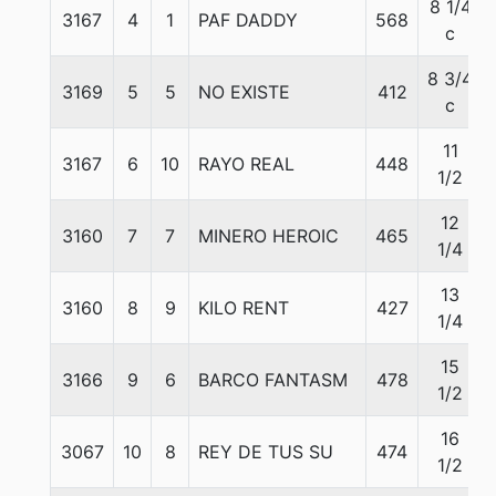
8 1/4
3167
4
1
PAF DADDY
568
c
8 3/4
3169
5
5
NO EXISTE
412
c
11
3167
6
10
RAYO REAL
448
1/2
12
3160
7
7
MINERO HEROIC
465
1/4
13
3160
8
9
KILO RENT
427
1/4
15
3166
9
6
BARCO FANTASM
478
1/2
16
3067
10
8
REY DE TUS SU
474
1/2