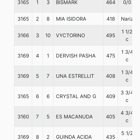
3165
1
3
BISMARK
464
0/0
3165
2
8
MIA ISIDORA
418
Nariz
1 1/2
3166
3
10
VYCTORINO
495
c
1 3/4
3169
4
1
DERVISH PASHA
475
c
1 3/4
3169
5
7
UNA ESTRELLIT
408
c
3 3/4
3165
6
6
CRYSTAL AND G
409
c
4 3/4
3160
7
5
ES MACANUDA
405
c
5 1/2
3169
8
2
GUINDA ACIDA
435