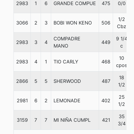
2983
1
6
GRANDE COMPUE
475
0/0
1/2
3066
2
3
BOBI WON KENO
506
Cbz
COMPADRE
9 1/4
2983
3
4
449
MANO
c
10
2983
4
1
TIO CARLY
468
cpos
18
2866
5
5
SHERWOOD
487
1/2
25
2981
6
2
LEMONADE
402
1/2
35
3159
7
7
MI NIÑA CUMPL
421
3/4