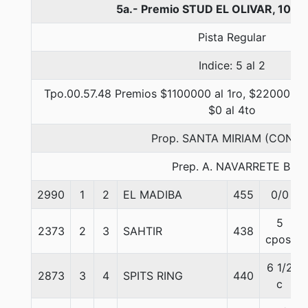
5a.- Premio STUD EL OLIVAR, 1000
Pista Regular
Indice: 5 al 2
Tpo.00.57.48 Premios $1100000 al 1ro, $220000 al
$0 al 4to
Prop. SANTA MIRIAM (CONCE
Prep. A. NAVARRETE B.
2990
1
2
EL MADIBA
455
0/0
5
2373
2
3
SAHTIR
438
cpos.
6 1/2
2873
3
4
SPITS RING
440
c