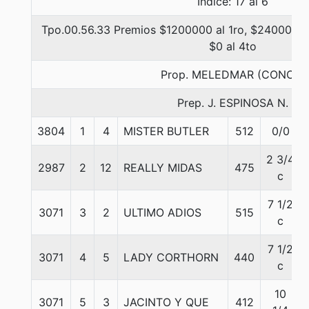
Indice: 17 al 6
Tpo.00.56.33 Premios $1200000 al 1ro, $240000 al
$0 al 4to
Prop. MELEDMAR (CONCE)
Prep. J. ESPINOSA N.
3804
1
4
MISTER BUTLER
512
0/0
2 3/4
2987
2
12
REALLY MIDAS
475
c
7 1/2
3071
3
2
ULTIMO ADIOS
515
c
7 1/2
3071
4
5
LADY CORTHORN
440
c
10
3071
5
3
JACINTO Y QUE
412