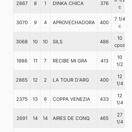
2867
8
1
DINKA CHICA
376
c
7 1/4
3070
9
4
APROVECHADORA
400
c
10
3068
10
10
SILS
486
cpos
10
1986
11
7
RECIBE MI GRA
413
1/2
12
2865
12
2
LA TOUR D'ARG
400
1/4
12
2375
13
6
COPPA VENEZIA
433
1/4
27
2691
14
14
AIRES DE CONQ
465
1/4