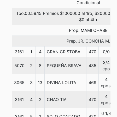
Condicional
Tpo.00.59.15 Premios $1000000 al 1ro, $200000 al
$0 al 4to
Prop. MAMI CHABE
Prep. JR. CONCHA M.
3161
1
4
GRAN CRISTOBA
470
0/0
3/4
5070
2
8
PEQUEÑA BRAVA
435
cpo
4
3065
3
13
DIVINA LOLITA
469
cpos.
4
3161
4
2
CHAO TIA
470
cpos.
6 1/4
3161
5
1
SOLO CONTADO
420