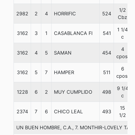
1/2
2982
2
4
HORRIFIC
524
Cbz
1 1/4
3162
3
1
CASABLANCA FI
541
c
4
3162
4
5
SAMAN
454
cpos.
6
3162
5
7
HAMPER
511
cpos.
9 1/4
1228
6
2
MUY CUMPLIDO
498
c
15
2374
7
6
CHICO LEAL
493
1/2
UN BUEN HOMBRE, C.A., 7. MONTHIR-LOVELY TAL