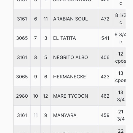
c
8 1/2
3161
6
11
ARABIAN SOUL
472
c
9 3/4
3065
7
3
EL TATITA
541
c
12
3161
8
5
NEGRITO ALBO
406
cpos
13
3065
9
6
HERMANECKE
423
cpos
13
2980
10
12
MARE TYCOON
462
3/4
21
3161
11
9
MANYARA
459
3/4
22