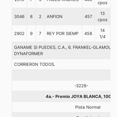
cpos
13
3046
8
2
ANFION
457
5
cpos
14
2902
9
7
REY POR SIEMP
458
5
1/4
GANAME SI PUEDES, C.A., 6. FRANKEL-GLAMOUR 
DYNAFORMER
CORRIERON TODOS.
-3228-
4a.- Premio JOYA BLANCA, 1000 
Pista Normal