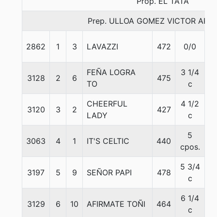
Prop. EL TATA
Prep. ULLOA GOMEZ VICTOR AR
2862
1
3
LAVAZZI
472
0/0
5
FEÑA LOGRA
3 1/4
3128
2
6
475
5
TO
c
CHEERFUL
4 1/2
3120
3
2
427
5
LADY
c
5
3063
4
1
IT'S CELTIC
440
5
cpos.
5 3/4
3197
5
9
SEÑOR PAPI
478
5
c
6 1/4
3129
6
10
AFIRMATE TOÑI
464
5
c