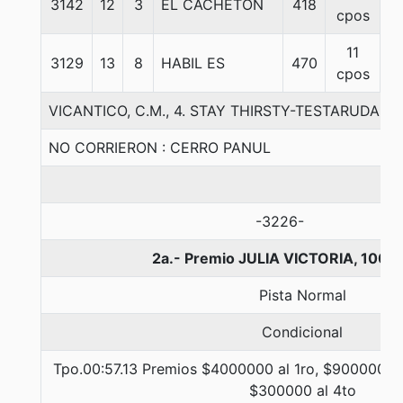
3142
12
3
EL CACHETON
418
5
cpos
11
3129
13
8
HABIL ES
470
5
cpos
VICANTICO, C.M., 4. STAY THIRSTY-TESTARUDALA-
NO CORRIERON : CERRO PANUL
-3226-
2a.- Premio JULIA VICTORIA, 1000
Pista Normal
Condicional
Tpo.00:57.13 Premios $4000000 al 1ro, $900000 al
$300000 al 4to