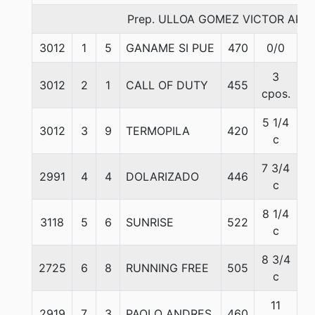
Prep. ULLOA GOMEZ VICTOR AR
3012
1
5
GANAME SI PUE
470
0/0
5
3
3012
2
1
CALL OF DUTY
455
5
cpos.
5 1/4
3012
3
9
TERMOPILA
420
5
c
7 3/4
2991
4
4
DOLARIZADO
446
5
c
8 1/4
3118
5
6
SUNRISE
522
5
c
8 3/4
2725
6
8
RUNNING FREE
505
5
c
11
2919
7
3
PAOLO ANDRES
460
5