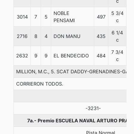
c
NOBLE
5 3/4
3014
7
5
497
5
PENSAMI
c
6 1/4
2716
8
4
DON MANU
435
5
c
7 3/4
2632
9
9
EL BENDECIDO
484
5
c
MILLION, M.C., 5. SCAT DADDY-GRENADINES-GALIL
CORRIERON TODOS.
-3231-
7a.- Premio ESCUELA NAVAL ARTURO PRAT C
Pista Normal