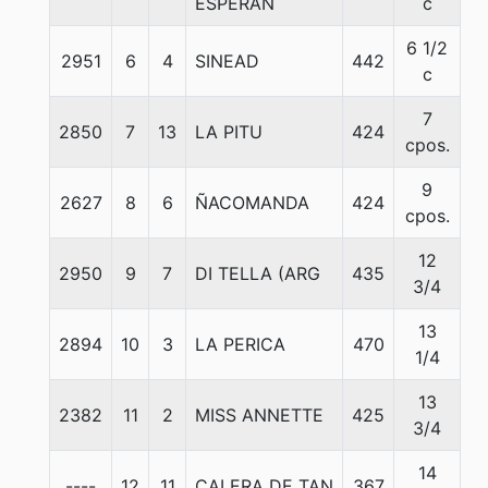
ESPERAN
c
6 1/2
2951
6
4
SINEAD
442
5
c
7
2850
7
13
LA PITU
424
5
cpos.
9
2627
8
6
ÑACOMANDA
424
5
cpos.
12
2950
9
7
DI TELLA (ARG
435
5
3/4
13
2894
10
3
LA PERICA
470
5
1/4
13
2382
11
2
MISS ANNETTE
425
5
3/4
14
----
12
11
CALERA DE TAN
367
5