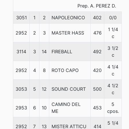
Prep. A. PEREZ D.
3051
1
2
NAPOLEONICO
402
0/0
5
1 1/4
2952
2
3
MASTER HASS
476
5
c
3 1/2
3114
3
14
FIREBALL
492
5
c
4 1/4
2952
4
8
ROTO CAPO
420
5
c
4 1/2
3053
5
12
SOUND COURT
500
5
c
CAMINO DEL
5
2953
6
10
453
5
ME
cpos.
5 1/4
2952
7
13
MISTER ATTICU
414
5