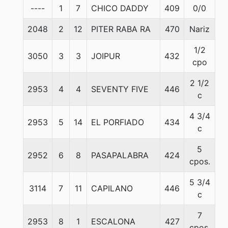
----
1
7
CHICO DADDY
409
0/0
5
2048
2
12
PITER RABA RA
470
Nariz
5
1/2
3050
3
3
JOIPUR
432
5
cpo
2 1/2
2953
4
4
SEVENTY FIVE
446
5
c
4 3/4
2953
5
14
EL PORFIADO
434
5
c
5
2952
6
8
PASAPALABRA
424
5
cpos.
5 3/4
3114
7
11
CAPILANO
446
5
c
7
2953
8
1
ESCALONA
427
5
cpos.