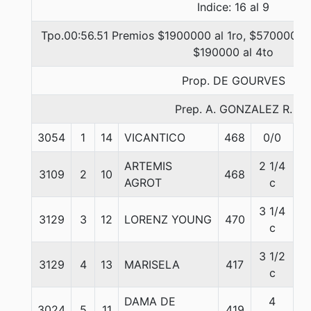
Indice: 16 al 9
Tpo.00:56.51 Premios $1900000 al 1ro, $570000 al
$190000 al 4to
Prop. DE GOURVES
Prep. A. GONZALEZ R.
3054
1
14
VICANTICO
468
0/0
5
ARTEMIS
2 1/4
3109
2
10
468
5
AGROT
c
3 1/4
3129
3
12
LORENZ YOUNG
470
5
c
3 1/2
3129
4
13
MARISELA
417
5
c
DAMA DE
4
3024
5
11
419
5