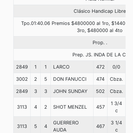
Clásico Handicap Libre
Tpo.01:40.06 Premios $4800000 al 1ro, $1440000
3ro, $480000 al 4to
Prop. .
Prep. JS. INDA DE LA C.
2849
1
1
LARCO
472
0/0
6
3002
2
5
DON FANUCCI
474
Cbza.
5
2849
3
3
JOHN SUNDAY
502
Cbza.
5
1 3/4
3113
4
2
SHOT MENZEL
457
5
c
GUERRERO
3 1/4
3113
5
4
467
5
AUDA
c