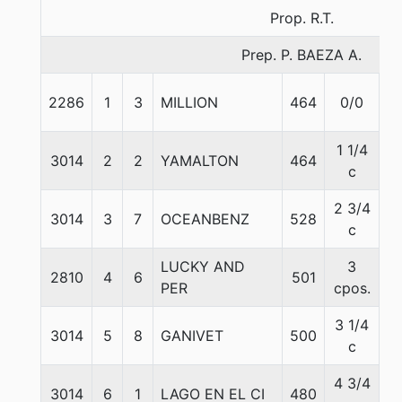
Prop. R.T.
Prep. P. BAEZA A.
2286
1
3
MILLION
464
0/0
5
1 1/4
3014
2
2
YAMALTON
464
5
c
2 3/4
3014
3
7
OCEANBENZ
528
5
c
LUCKY AND
3
2810
4
6
501
5
PER
cpos.
3 1/4
3014
5
8
GANIVET
500
5
c
4 3/4
3014
6
1
LAGO EN EL CI
480
5