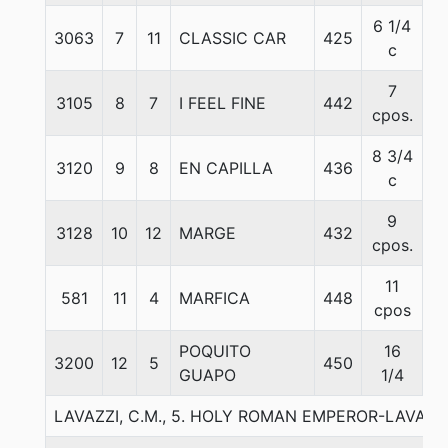
6 1/4
3063
7
11
CLASSIC CAR
425
5
c
7
3105
8
7
I FEEL FINE
442
5
cpos.
8 3/4
3120
9
8
EN CAPILLA
436
5
c
9
3128
10
12
MARGE
432
5
cpos.
11
581
11
4
MARFICA
448
5
cpos
POQUITO
16
3200
12
5
450
5
GUAPO
1/4
LAVAZZI, C.M., 5. HOLY ROMAN EMPEROR-LAVAN