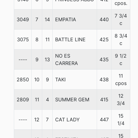
cpos.
7 3/4
3049
7
14
EMPATIA
440
5
c
8 3/4
3075
8
11
BATTLE LINE
425
5
c
NO ES
9 1/2
----
9
13
435
5
CARRERA
c
11
2850
10
9
TAKI
438
5
cpos
12
2809
11
4
SUMMER GEM
415
5
3/4
15
----
12
7
CAT LADY
447
5
1/4
15