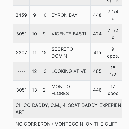
7 1/4
2459
9
10
BYRON BAY
448
5
c
7 1/2
3051
10
9
VICENTE BASTI
424
5
c
SECRETO
9
3207
11
15
415
5
DOMIN
cpos.
16
----
12
13
LOOKING AT VE
485
5
1/2
MONITO
17
3051
13
2
446
5
FLORES
cpos
CHICO DADDY, C.M., 4. SCAT DADDY-EXPERIENCE
ART
NO CORRIERON : MONTOGGINI ON THE CLIFF