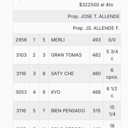
$322500 al 4to
Prop. JOSE T. ALLENDE F.
Prep. JS. ALLENDE F.
2956
1
5
MERLI
493
0/0
5
5 3/4
3103
2
3
GRAN TOMAS
482
5
c
6
3116
3
8
SATY CHE
480
5
cpos.
6 1/2
3053
4
6
KYO
488
5
c
15
3116
5
7
BIEN PENSADO
515
5
1/4
16