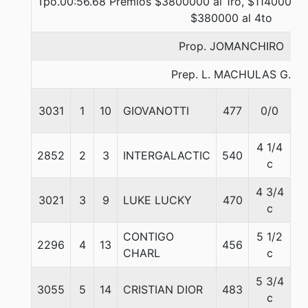
Tpo.00:56.68 Premios $3800000 al 1ro, $1140000 a
$380000 al 4to
Prop. JOMANCHIRO
Prep. L. MACHULAS G.
3031
1
10
GIOVANOTTI
477
0/0
6
4 1/4
2852
2
3
INTERGALACTIC
540
5
c
4 3/4
3021
3
9
LUKE LUCKY
470
5
c
CONTIGO
5 1/2
2296
4
13
456
5
CHARL
c
5 3/4
3055
5
14
CRISTIAN DIOR
483
5
c