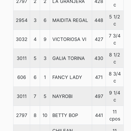
2797
2
2
LA GRANJERA
428
5
c
5 1/2
2954
3
6
MAIDITA REGAL
448
5
c
7 3/4
3032
4
9
VICTORIOSA VI
427
5
c
8 1/2
3011
5
3
GALIA TORINA
430
5
c
8 3/4
606
6
1
FANCY LADY
471
5
c
9 1/4
3011
7
5
NAYROBI
497
5
c
11
2797
8
10
BETTY BOP
441
5
cpos
CHILEAN
11