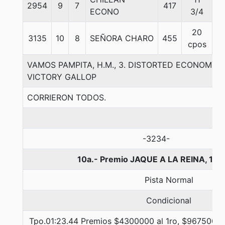
2954
9
7
417
5
ECONO
3/4
20
3135
10
8
SEÑORA CHARO
455
5
cpos
VAMOS PAMPITA, H.M., 3. DISTORTED ECONOMY
VICTORY GALLOP
CORRIERON TODOS.
-3234-
10a.- Premio JAQUE A LA REINA, 14
Pista Normal
Condicional
Tpo.01:23.44 Premios $4300000 al 1ro, $967500 al