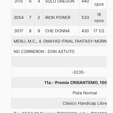
3115
6
4
SOLO OREGON
440
5
cpos
16
3054
7
2
IRON POWER
533
5
cpos
3017
8
9
CHE DONNA
430
17 1/2
5
MERLI, M.C., 4. OMAYAD-FINAL FANTASY-MORNIN
NO CORRIERON : DON ASTUTO
-3235-
11a.- Premio CRISANTEMO, 1000 
Pista Normal
Clásico Handicap Libre