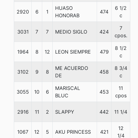
HUASO
6 1/2
2920
6
1
474
5
HONORAB
c
7
3031
7
7
MEDIO SIGLO
424
5
cpos.
8 1/2
1964
8
12
LEON SIEMPRE
479
5
c
ME ACUERDO
8 3/4
3102
9
8
458
5
DE
c
MARISCAL
11
3055
10
6
453
5
BLUC
cpos
2916
11
2
SLAPPY
442
11 1/4
5
12
1067
12
5
AKU PRINCESS
421
5
1/4