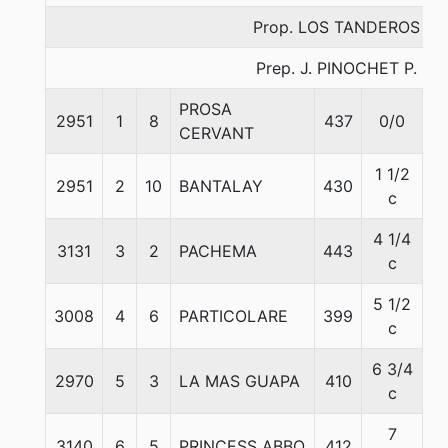
Prop. LOS TANDEROS
Prep. J. PINOCHET P.
PROSA
2951
1
8
437
0/0
5
CERVANT
1 1/2
2951
2
10
BANTALAY
430
5
c
4 1/4
3131
3
2
PACHEMA
443
5
c
5 1/2
3008
4
6
PARTICOLARE
399
5
c
6 3/4
2970
5
3
LA MAS GUAPA
410
5
c
7
3140
6
5
PRINCESS ABBO
412
5