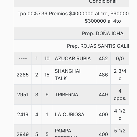
Condicional
Tpo.00:57.36 Premios $4000000 al 1ro, $900000 al
$300000 al 4to
Prop. DOÑA ICHA
Prep. ROJAS SANTIS GALIND
----
1
10
AZUCAR RUBIA
452
0/0
5
SHANGHAI
2 3/4
2285
2
15
486
5
TALK
c
4
2951
3
9
TRIBERNA
449
5
cpos.
4 1/2
2419
4
1
LA CURIOSA
400
5
c
PAMPA
5 1/2
2949
5
5
400
5