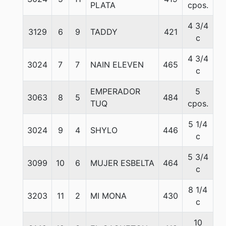
PLATA
cpos.
4 3/4
3129
6
9
TADDY
421
5
c
4 3/4
3024
7
7
NAIN ELEVEN
465
5
c
EMPERADOR
5
3063
8
5
484
5
TUQ
cpos.
5 1/4
3024
9
4
SHYLO
446
5
c
5 3/4
3099
10
6
MUJER ESBELTA
464
5
c
8 1/4
3203
11
2
MI MONA
430
5
c
10