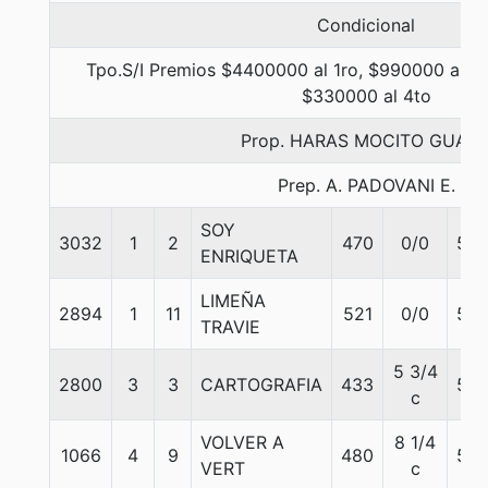
Condicional
Tpo.S/I Premios $4400000 al 1ro, $990000 al 2
$330000 al 4to
Prop. HARAS MOCITO GUAP
Prep. A. PADOVANI E.
SOY
3032
1
2
470
0/0
55
ENRIQUETA
LIMEÑA
2894
1
11
521
0/0
55
TRAVIE
5 3/4
2800
3
3
CARTOGRAFIA
433
55
c
VOLVER A
8 1/4
1066
4
9
480
56
VERT
c