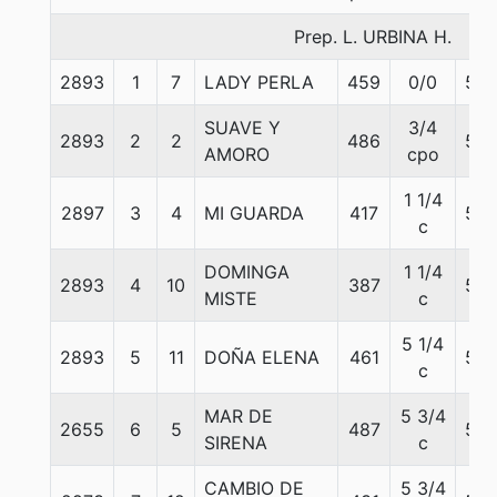
Prep. L. URBINA H.
2893
1
7
LADY PERLA
459
0/0
55
SUAVE Y
3/4
2893
2
2
486
55
AMORO
cpo
1 1/4
2897
3
4
MI GUARDA
417
55
c
DOMINGA
1 1/4
2893
4
10
387
55
MISTE
c
5 1/4
2893
5
11
DOÑA ELENA
461
55
c
MAR DE
5 3/4
2655
6
5
487
55
SIRENA
c
CAMBIO DE
5 3/4