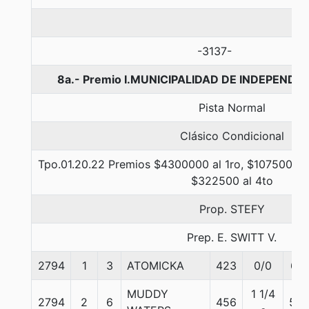
-3137-
8a.- Premio I.MUNICIPALIDAD DE INDEPENDEN
Pista Normal
Clásico Condicional
Tpo.01.20.22 Premios $4300000 al 1ro, $1075000 a
$322500 al 4to
Prop. STEFY
Prep. E. SWITT V.
2794
1
3
ATOMICKA
423
0/0
61
MUDDY
1 1/4
2794
2
6
456
54