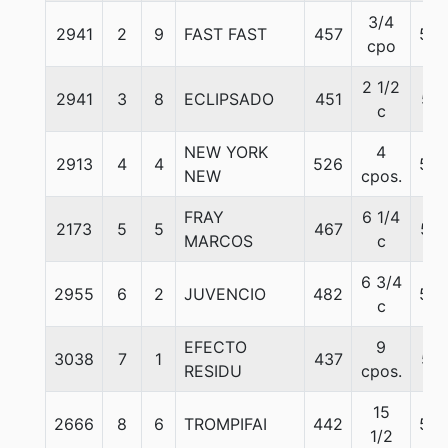
3/4
2941
2
9
FAST FAST
457
50
cpo
2 1/2
2941
3
8
ECLIPSADO
451
51
c
NEW YORK
4
2913
4
4
526
56
NEW
cpos.
FRAY
6 1/4
2173
5
5
467
57
MARCOS
c
6 3/4
2955
6
2
JUVENCIO
482
52
c
EFECTO
9
3038
7
1
437
51
RESIDU
cpos.
15
2666
8
6
TROMPIFAI
442
55
1/2