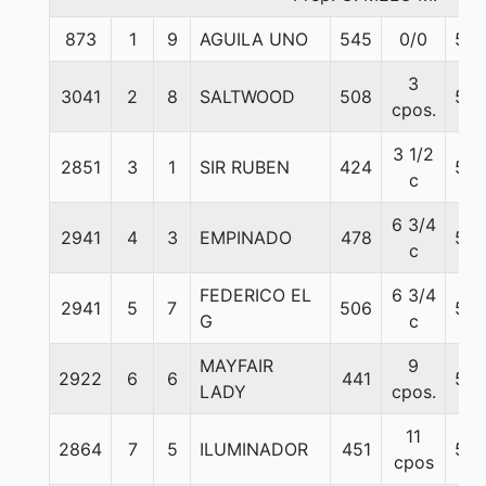
873
1
9
AGUILA UNO
545
0/0
53
3
3041
2
8
SALTWOOD
508
56
cpos.
3 1/2
2851
3
1
SIR RUBEN
424
54
c
6 3/4
2941
4
3
EMPINADO
478
58
c
FEDERICO EL
6 3/4
2941
5
7
506
58
G
c
MAYFAIR
9
2922
6
6
441
56
LADY
cpos.
11
2864
7
5
ILUMINADOR
451
58
cpos