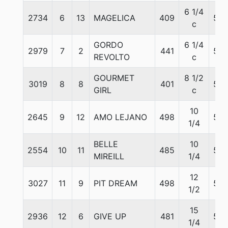
6 1/4
2734
6
13
MAGELICA
409
56
c
GORDO
6 1/4
2979
7
2
441
56
REVOLTO
c
GOURMET
8 1/2
3019
8
8
401
56
GIRL
c
10
2645
9
12
AMO LEJANO
498
56
1/4
BELLE
10
2554
10
11
485
56
MIREILL
1/4
12
3027
11
9
PIT DREAM
498
56
1/2
15
2936
12
6
GIVE UP
481
56
1/4