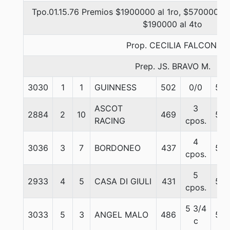
Tpo.01.15.76 Premios $1900000 al 1ro, $570000 al
$190000 al 4to
Prop. CECILIA FALCONI
Prep. JS. BRAVO M.
3030
1
1
GUINNESS
502
0/0
56
ASCOT
3
2884
2
10
469
56
RACING
cpos.
4
3036
3
7
BORDONEO
437
56
cpos.
5
2933
4
5
CASA DI GIULI
431
56
cpos.
5 3/4
3033
5
3
ANGEL MALO
486
56
c