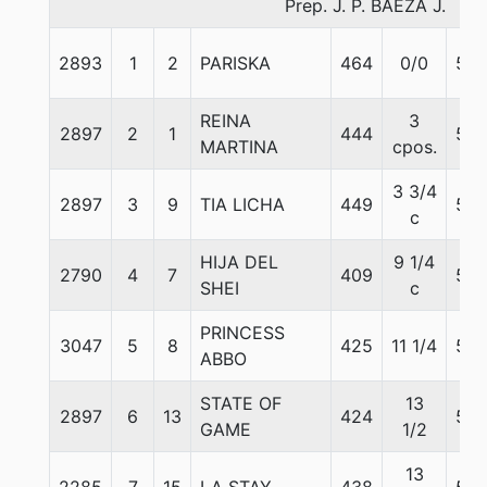
Prep. J. P. BAEZA J.
2893
1
2
PARISKA
464
0/0
55
REINA
3
2897
2
1
444
55
MARTINA
cpos.
3 3/4
2897
3
9
TIA LICHA
449
55
c
HIJA DEL
9 1/4
2790
4
7
409
55
SHEI
c
PRINCESS
3047
5
8
425
11 1/4
55
ABBO
STATE OF
13
2897
6
13
424
55
GAME
1/2
13