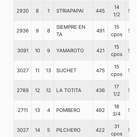
14
2930
8
1
STRIAPAPAI
445
56
1/2
SIEMPRE EN
15
2936
9
8
491
56
TA
cpos
15
3091
10
9
YAMAROTO
421
56
cpos
15
3027
11
13
SUCHET
475
56
cpos
17
2789
12
12
LA TOTITA
436
56
1/2
18
2711
13
4
POMBERO
492
56
3/4
31
3027
14
5
PILCHERO
422
56
cpos