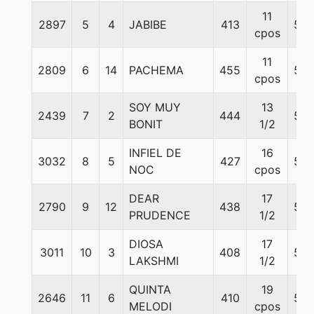
11
2897
5
4
JABIBE
413
55
cpos
11
2809
6
14
PACHEMA
455
55
cpos
SOY MUY
13
2439
7
2
444
55
BONIT
1/2
INFIEL DE
16
3032
8
5
427
55
NOC
cpos
DEAR
17
2790
9
12
438
55
PRUDENCE
1/2
DIOSA
17
3011
10
3
408
55
LAKSHMI
1/2
QUINTA
19
2646
11
6
410
55
MELODI
cpos