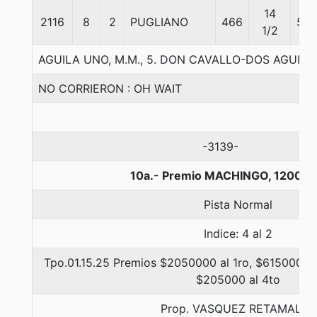
14
2116
8
2
PUGLIANO
466
56
1/2
AGUILA UNO, M.M., 5. DON CAVALLO-DOS AGUILA
NO CORRIERON : OH WAIT
-3139-
10a.- Premio MACHINGO, 1200 m
Pista Normal
Indice: 4 al 2
Tpo.01.15.25 Premios $2050000 al 1ro, $615000 al
$205000 al 4to
Prop. VASQUEZ RETAMALES