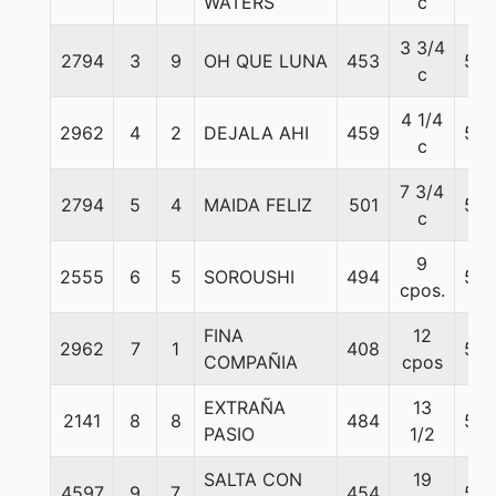
WATERS
c
3 3/4
2794
3
9
OH QUE LUNA
453
50
c
4 1/4
2962
4
2
DEJALA AHI
459
52
c
7 3/4
2794
5
4
MAIDA FELIZ
501
54
c
9
2555
6
5
SOROUSHI
494
56
cpos.
FINA
12
2962
7
1
408
52
COMPAÑIA
cpos
EXTRAÑA
13
2141
8
8
484
52
PASIO
1/2
SALTA CON
19
4597
9
7
454
56