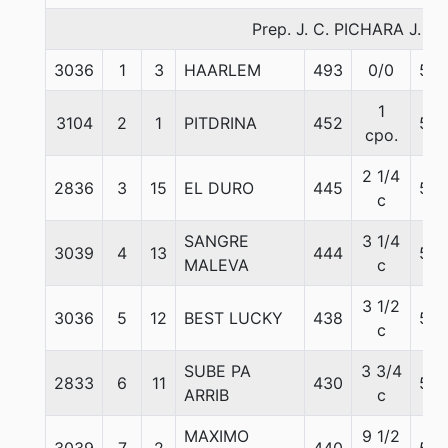
Prep. J. C. PICHARA J.
3036
1
3
HAARLEM
493
0/0
56
1
3104
2
1
PITDRINA
452
54
cpo.
2 1/4
2836
3
15
EL DURO
445
55
c
SANGRE
3 1/4
3039
4
13
444
55
MALEVA
c
3 1/2
3036
5
12
BEST LUCKY
438
56
c
SUBE PA
3 3/4
2833
6
11
430
56
ARRIB
c
MAXIMO
9 1/2