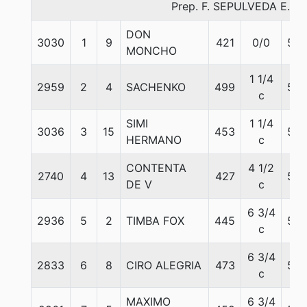
Prep. F. SEPULVEDA E.
DON
3030
1
9
421
0/0
56
MONCHO
1 1/4
2959
2
4
SACHENKO
499
56
c
SIMI
1 1/4
3036
3
15
453
56
HERMANO
c
CONTENTA
4 1/2
2740
4
13
427
55
DE V
c
6 3/4
2936
5
2
TIMBA FOX
445
56
c
6 3/4
2833
6
8
CIRO ALEGRIA
473
55
c
MAXIMO
6 3/4