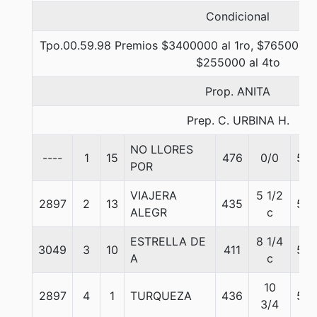
Condicional
Tpo.00.59.98 Premios $3400000 al 1ro, $765000 al
$255000 al 4to
Prop. ANITA
Prep. C. URBINA H.
NO LLORES
----
1
15
476
0/0
55
POR
VIAJERA
5 1/2
2897
2
13
435
55
ALEGR
c
ESTRELLA DE
8 1/4
3049
3
10
411
55
A
c
10
2897
4
1
TURQUEZA
436
55
3/4