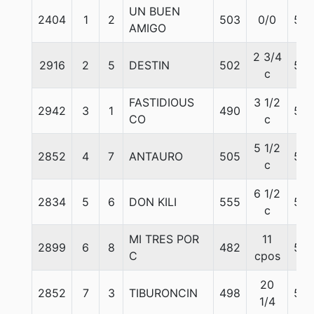
UN BUEN
2404
1
2
503
0/0
56
AMIGO
2 3/4
2916
2
5
DESTIN
502
58
c
FASTIDIOUS
3 1/2
2942
3
1
490
50
CO
c
5 1/2
2852
4
7
ANTAURO
505
58
c
6 1/2
2834
5
6
DON KILI
555
56
c
MI TRES POR
11
2899
6
8
482
54
C
cpos
20
2852
7
3
TIBURONCIN
498
58
1/4