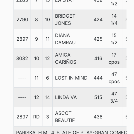
2285
7
15
LA STAY
438
55
1/2
BRIDGET
14
2790
8
10
424
55
JONES
1/4
DIANA
15
2897
9
11
425
55
DAMRAU
1/2
AMIGA
17
3032
10
12
416
55
CARIÑOS
cpos
47
----
11
6
LOST IN MIND
444
55
cpos
47
----
12
14
LINDA VA
515
55
3/4
ASCOT
2897
RD
3
438
55
BEAUTIF
PARISKA, H.M., 4. STATE OF PLAY-GRAN COMED