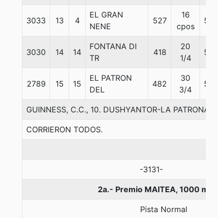
EL GRAN
16
3033
13
4
527
56
NENE
cpos
FONTANA DI
20
3030
14
14
418
56
TR
1/4
EL PATRON
30
2789
15
15
482
56
DEL
3/4
GUINNESS, C.C., 10. DUSHYANTOR-LA PATRONA
CORRIERON TODOS.
-3131-
2a.- Premio MAITEA, 1000 met
Pista Normal