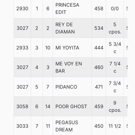
PRINCESA
2930
1
6
458
0/0
56
EDIT
REY DE
5
3027
2
2
534
56
DIAMAN
cpos.
5 3/4
2933
3
10
MI YOYITA
444
56
c
ME VOY EN
7 1/4
3027
4
3
460
56
BAR
c
7 3/4
3027
5
7
PIDANCO
471
56
c
9
3058
6
14
POOR GHOST
459
56
cpos.
PEGASUS
3033
7
11
450
11 1/2
56
DREAM