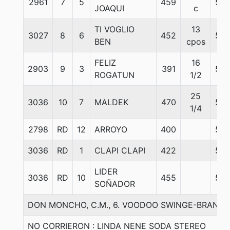
2961
7
5
459
56
JOAQUI
c
TI VOGLIO
13
3027
8
6
452
56
BEN
cpos
FELIZ
16
2903
9
3
391
56
ROGATUN
1/2
25
3036
10
7
MALDEK
470
56
1/4
2798
RD
12
ARROYO
400
56
3036
RD
1
CLAPI CLAPI
422
55
LIDER
3036
RD
10
455
56
SOÑADOR
DON MONCHO, C.M., 6. VOODOO SWINGE-BRAND
NO CORRIERON : LINDA NENE SODA STEREO