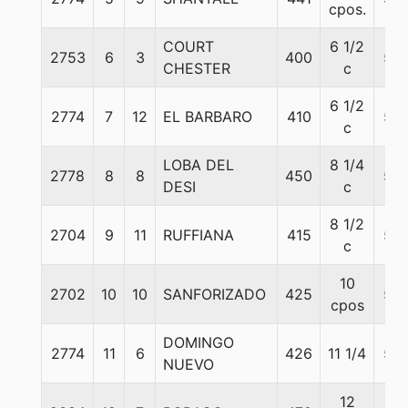
cpos.
COURT
6 1/2
2753
6
3
400
56
CHESTER
c
6 1/2
2774
7
12
EL BARBARO
410
56
c
LOBA DEL
8 1/4
2778
8
8
450
56
DESI
c
8 1/2
2704
9
11
RUFFIANA
415
56
c
10
2702
10
10
SANFORIZADO
425
56
cpos
DOMINGO
2774
11
6
426
11 1/4
56
NUEVO
12