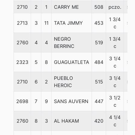
2710
2
1
CARRY ME
508
pczo.
58
1 3/4
2713
3
11
TATA JIMMY
453
54
c
NEGRO
1 3/4
2760
4
4
519
57
BERRINC
c
3 1/4
2323
5
8
GUAGUATLETA
484
56
c
PUEBLO
3 1/4
2710
6
2
515
56
HEROIC
c
3 1/2
2698
7
9
SANS AUVERN
447
53
c
4 1/4
2760
8
3
AL HAKAM
420
58
c