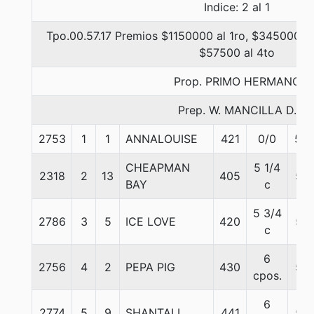
Indice: 2 al 1
Tpo.00.57.17 Premios $1150000 al 1ro, $345000 al
$57500 al 4to
Prop. PRIMO HERMANO
Prep. W. MANCILLA D.
2753
1
1
ANNALOUISE
421
0/0
56.
CHEAPMAN
5 1/4
2318
2
13
405
56
BAY
c
5 3/4
2786
3
5
ICE LOVE
420
56
c
6
2756
4
2
PEPA PIG
430
56
cpos.
6
2774
5
9
SHANTALL
441
56