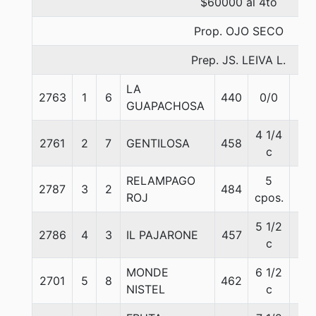
$60000 al 4to
Prop. OJO SECO
Prep. JS. LEIVA L.
LA
2763
1
6
440
0/0
57
GUAPACHOSA
4 1/4
2761
2
7
GENTILOSA
458
57
c
RELAMPAGO
5
2787
3
2
484
57
ROJ
cpos.
5 1/2
2786
4
3
IL PAJARONE
457
57
c
MONDE
6 1/2
2701
5
8
462
57
NISTEL
c