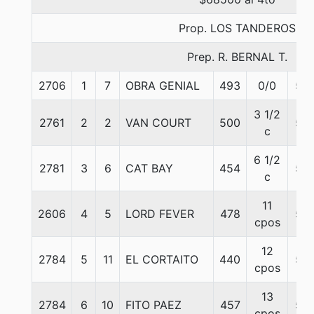
Prop. LOS TANDEROS
Prep. R. BERNAL T.
2706
1
7
OBRA GENIAL
493
0/0
58
3 1/2
2761
2
2
VAN COURT
500
56
c
6 1/2
2781
3
6
CAT BAY
454
58
c
11
2606
4
5
LORD FEVER
478
56
cpos
12
2784
5
11
EL CORTAITO
440
55
cpos
13
2784
6
10
FITO PAEZ
457
54
cpos