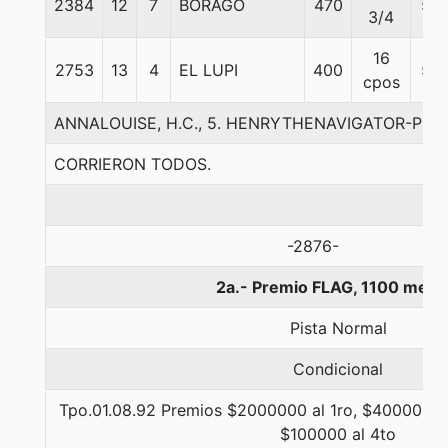
2384
12
7
BORAGO
470
56
3/4
16
2753
13
4
EL LUPI
400
56
cpos
ANNALOUISE, H.C., 5. HENRYTHENAVIGATOR-PUF
CORRIERON TODOS.
-2876-
2a.- Premio FLAG, 1100 metr
Pista Normal
Condicional
Tpo.01.08.92 Premios $2000000 al 1ro, $400000 al
$100000 al 4to