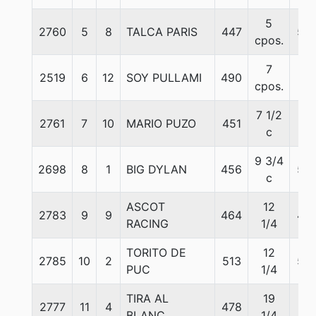
5
2760
5
8
TALCA PARIS
447
55
cpos.
7
2519
6
12
SOY PULLAMI
490
57
cpos.
7 1/2
2761
7
10
MARIO PUZO
451
51
c
9 3/4
2698
8
1
BIG DYLAN
456
58
c
ASCOT
12
2783
9
9
464
49
RACING
1/4
TORITO DE
12
2785
10
2
513
55
PUC
1/4
TIRA AL
19
2777
11
4
478
57
BLANC
1/4