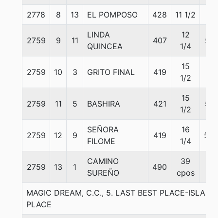
2778
8
13
EL POMPOSO
428
11 1/2
57
LINDA
12
2759
9
11
407
55
QUINCEA
1/4
15
2759
10
3
GRITO FINAL
419
57
1/2
15
2759
11
5
BASHIRA
421
55
1/2
SEÑORA
16
2759
12
9
419
53.
FILOME
1/4
CAMINO
39
2759
13
1
490
57
SUREÑO
cpos
MAGIC DREAM, C.C., 5. LAST BEST PLACE-ISLAN
PLACE