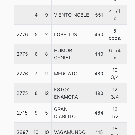
4 1/4
----
4
9
VIENTO NOBLE
551
57
c
5
2776
5
2
LOBELIUS
460
57
cpos.
HUMOR
6 1/4
2775
6
8
440
57
GENIAL
c
10
2776
7
11
MERCATO
480
57
3/4
ESTOY
12
2775
8
12
490
57
ENAMORA
3/4
GRAN
13
2715
9
5
464
57
DIABLITO
1/2
15
2697
10
10
VAGAMUNDO
415
57