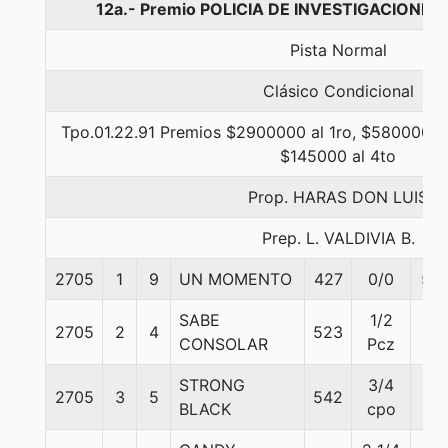
12a.- Premio POLICIA DE INVESTIGACIONES 
Pista Normal
Clásico Condicional
Tpo.01.22.91 Premios $2900000 al 1ro, $580000 al
$145000 al 4to
Prop. HARAS DON LUIS
Prep. L. VALDIVIA B.
2705
1
9
UN MOMENTO
427
0/0
55
SABE
1/2
2705
2
4
523
57
CONSOLAR
Pcz
STRONG
3/4
2705
3
5
542
57
BLACK
cpo