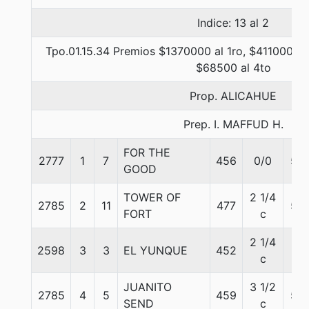
Indice: 13 al 2
Tpo.01.15.34 Premios $1370000 al 1ro, $411000 al
$68500 al 4to
Prop. ALICAHUE
Prep. I. MAFFUD H.
FOR THE
2777
1
7
456
0/0
58
GOOD
TOWER OF
2 1/4
2785
2
11
477
53
FORT
c
2 1/4
2598
3
3
EL YUNQUE
452
57
c
JUANITO
3 1/2
2785
4
5
459
55
SEND
c