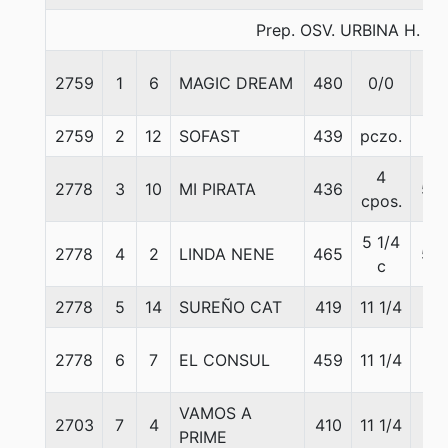
Prep. OSV. URBINA H.
2759
1
6
MAGIC DREAM
480
0/0
57
2759
2
12
SOFAST
439
pczo.
57
4
2778
3
10
MI PIRATA
436
55
cpos.
5 1/4
2778
4
2
LINDA NENE
465
55
c
2778
5
14
SUREÑO CAT
419
11 1/4
57
2778
6
7
EL CONSUL
459
11 1/4
57
VAMOS A
2703
7
4
410
11 1/4
57
PRIME