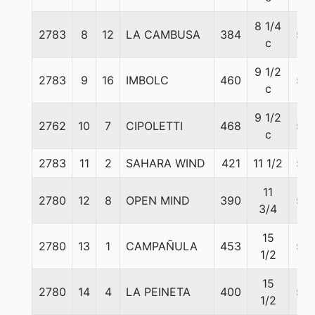
8 1/4
2783
8
12
LA CAMBUSA
384
56
c
9 1/2
2783
9
16
IMBOLC
460
56
c
9 1/2
2762
10
7
CIPOLETTI
468
56
c
2783
11
2
SAHARA WIND
421
11 1/2
56
11
2780
12
8
OPEN MIND
390
56
3/4
15
2780
13
1
CAMPAÑULA
453
56
1/2
15
2780
14
4
LA PEINETA
400
56
1/2