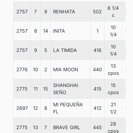
8 1/4
2757
7
9
RENHATA
502
55
c
10
2757
8
14
INITA
1
55
1/4
10
2757
9
5
LA TIMIDA
416
55
1/4
13
2776
10
2
MIA MOON
440
53
cpos
SHANGHAI
15
2775
11
15
415
55
SEÑO
cpos
MI PEQUEÑA
21
2697
12
8
412
55
FL
1/2
28
2775
13
7
BRAVE GIRL
445
55
cpos