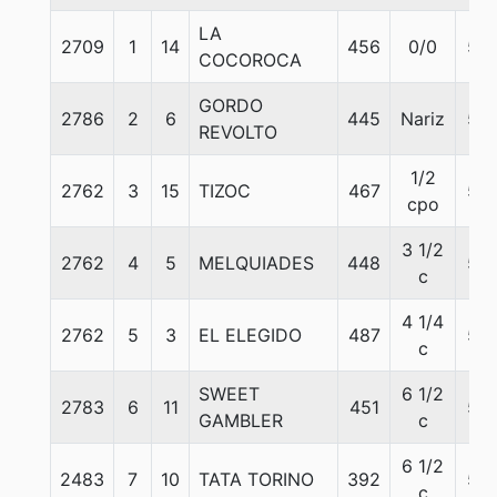
LA
2709
1
14
456
0/0
56
COCOROCA
GORDO
2786
2
6
445
Nariz
56
REVOLTO
1/2
2762
3
15
TIZOC
467
56
cpo
3 1/2
2762
4
5
MELQUIADES
448
56
c
4 1/4
2762
5
3
EL ELEGIDO
487
56
c
SWEET
6 1/2
2783
6
11
451
56
GAMBLER
c
6 1/2
2483
7
10
TATA TORINO
392
56
c