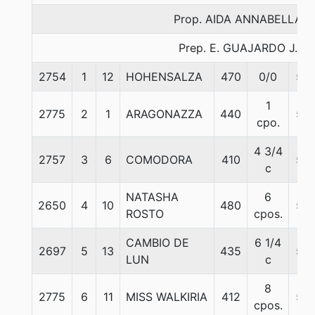
Prop. AIDA ANNABELLA
Prep. E. GUAJARDO J.
2754
1
12
HOHENSALZA
470
0/0
55
1
2775
2
1
ARAGONAZZA
440
55
cpo.
4 3/4
2757
3
6
COMODORA
410
55
c
NATASHA
6
2650
4
10
480
55
ROSTO
cpos.
CAMBIO DE
6 1/4
2697
5
13
435
55
LUN
c
8
2775
6
11
MISS WALKIRIA
412
55
cpos.