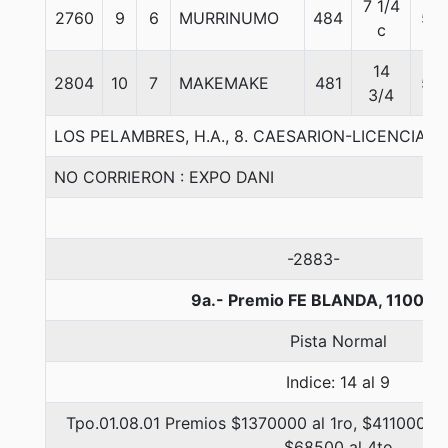
7 1/4
2760
9
6
MURRINUMO
484
58
c
14
2804
10
7
MAKEMAKE
481
58
3/4
LOS PELAMBRES, H.A., 8. CAESARION-LICENCIAD
NO CORRIERON : EXPO DANI
-2883-
9a.- Premio FE BLANDA, 1100 m
Pista Normal
Indice: 14 al 9
Tpo.01.08.01 Premios $1370000 al 1ro, $411000 al
$68500 al 4to