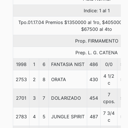
Indice: 1 al 1
Tpo.01.17.04 Premios $1350000 al 1ro, $405000 al
$67500 al 4to
Prop. FIRMAMENTO
Prep. L. G. CATENA
1998
1
6
FANTASIA NIST
486
0/0
56
4 1/2
2753
2
8
ORATA
430
56
c
7
2701
3
7
DOLARIZADO
454
56
cpos.
7 3/4
2783
4
5
JUNGLE SPIRIT
487
56
c