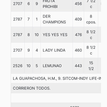
FRUTA
7 1/2
2707
6
9
456
56
PROHIBI
c
DER
8
2787
7
1
409
57
CHAMPIONS
cpos.
8 1/2
2787
8
10
YES YES YES
476
57
c
8 1/2
2707
9
4
LADY LINDA
460
57
c
15
2526
10
5
LEMUNAO
443
57
1/2
LA GUAPACHOSA, H.M., 9. SITCOM-INDY LIFE-IN
CORRIERON TODOS.