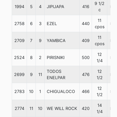
9 1/2
1994
5
4
JIPIJAPA
416
56
c
11
2758
6
3
EZEL
440
56
cpos
11
2709
7
9
YAMBICA
409
56
cpos
12
2524
8
2
PIRISNIKI
500
56
1/4
TODOS
12
2699
9
11
476
56
ENELPAR
1/2
12
2783
10
1
CHIGUALOCO
466
56
1/2
14
2774
11
10
WE WILL ROCK
420
56
1/4