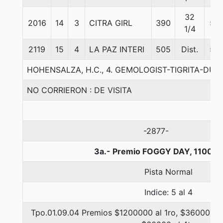
32
2016
14
3
CITRA GIRL
390
55
1/4
2119
15
4
LA PAZ INTERI
505
Dist.
55
HOHENSALZA, H.C., 4. GEMOLOGIST-TIGRITA-DU
NO CORRIERON : DE VISITA
-2877-
3a.- Premio FOGGY DAY, 1100 m
Pista Normal
Indice: 5 al 4
Tpo.01.09.04 Premios $1200000 al 1ro, $360000 al