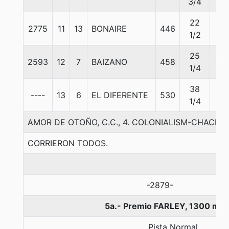
3/4
22
2775
11
13
BONAIRE
446
57
1/2
25
2593
12
7
BAIZANO
458
56
1/4
38
----
13
6
EL DIFERENTE
530
57
1/4
AMOR DE OTOÑO, C.C., 4. COLONIALISM-CHACH
CORRIERON TODOS.
-2879-
5a.- Premio FARLEY, 1300 met
Pista Normal