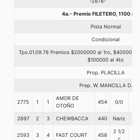
-2878-
4a.- Premio FILETERO, 1100 me
Pista Normal
Condicional
Tpo.01.09.78 Premios $2000000 al 1ro, $400000 al
$100000 al 4to
Prop. PLACILLA
Prep. W. MANCILLA D.
AMOR DE
2775
1
1
454
0/0
57
OTOÑO
2697
2
3
CHEWBACCA
440
Nariz
57
2 1/2
2593
3
4
FAST COURT
458
57
c