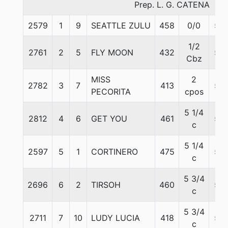
Prep. L. G. CATENA
2579
1
9
SEATTLE ZULU
458
0/0
53
1/2
2761
2
5
FLY MOON
432
56
Cbz
MISS
2
2782
3
7
413
58
PECORITA
cpos
5 1/4
2812
4
6
GET YOU
461
58
c
5 1/4
2597
5
1
CORTINERO
475
58
c
5 3/4
2696
6
2
TIRSOH
460
56
c
5 3/4
2711
7
10
LUDY LUCIA
418
53
c