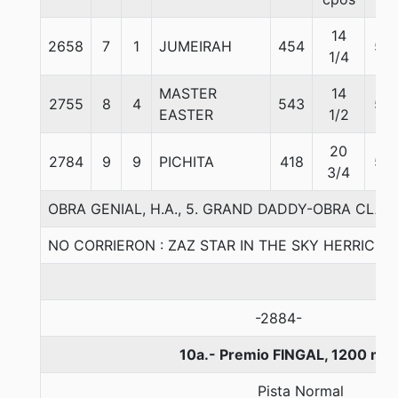
14
2658
7
1
JUMEIRAH
454
58
1/4
MASTER
14
2755
8
4
543
58
EASTER
1/2
20
2784
9
9
PICHITA
418
54
3/4
OBRA GENIAL, H.A., 5. GRAND DADDY-OBRA CLA
NO CORRIERON : ZAZ STAR IN THE SKY HERRICK
-2884-
10a.- Premio FINGAL, 1200 me
Pista Normal