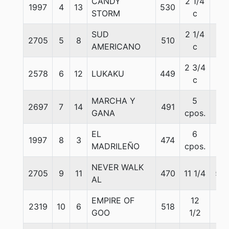
CANDY
2 1/4
1997
4
13
530
57
STORM
c
SUD
2 1/4
2705
5
8
510
57
AMERICANO
c
2 3/4
2578
6
12
LUKAKU
449
57
c
MARCHA Y
5
2697
7
14
491
57
GANA
cpos.
EL
6
1997
8
3
474
57
MADRILEÑO
cpos.
NEVER WALK
2705
9
11
470
11 1/4
55
AL
EMPIRE OF
12
2319
10
6
518
57
GOO
1/2