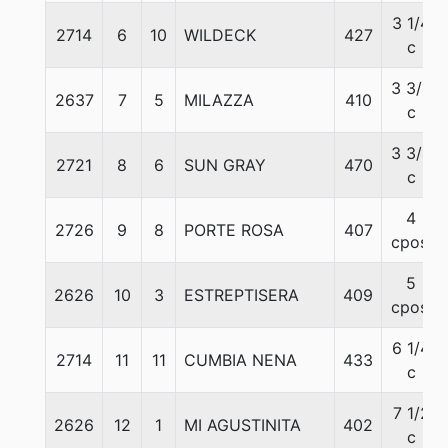
3 1/4
2714
6
10
WILDECK
427
c
3 3/4
2637
7
5
MILAZZA
410
c
3 3/4
2721
8
6
SUN GRAY
470
c
4
2726
9
8
PORTE ROSA
407
cpos.
5
2626
10
3
ESTREPTISERA
409
cpos.
6 1/4
2714
11
11
CUMBIA NENA
433
c
7 1/2
2626
12
1
MI AGUSTINITA
402
c