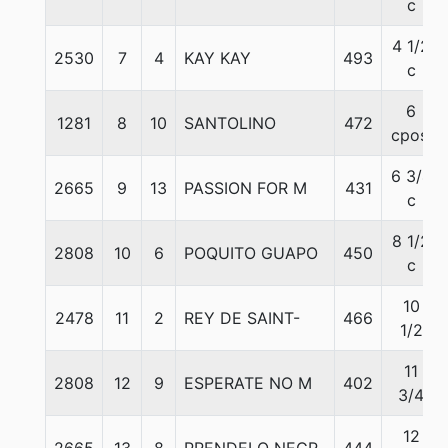
c
4 1/2
2530
7
4
KAY KAY
493
c
6
1281
8
10
SANTOLINO
472
cpos.
6 3/4
2665
9
13
PASSION FOR M
431
c
8 1/2
2808
10
6
POQUITO GUAPO
450
c
10
2478
11
2
REY DE SAINT-
466
1/2
11
2808
12
9
ESPERATE NO M
402
3/4
12