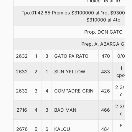
Indice: 15 al 10
Tpo.01:42.65 Premios $3100000 al 1ro, $930000 
$310000 al 4to
Prop. DON GATO
Prep. A. ABARCA G.
2632
1
8
GATO PA RATO
470
0/0
1
2632
2
1
SUN YELLOW
483
cpo.
2 3/4
2632
3
4
COMPADRE GRIN
426
c
2 3/4
2716
4
3
BAD MAN
466
c
6
2676
5
6
KALCU
484