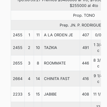
$255000 al 4to
Prop. TONO
Prep. JN. P. RODRIGUEZ E
2455
1
11
A LA ORDEN JE
407
0/0
1 3/4
2455
2
10
TAZKIA
491
c
8 3/4
2655
3
8
ROOMMATE
446
c
9 1/4
2664
4
14
CHINITA FAST
416
c
2233
5
15
JABIBE
408
11 1/2
12