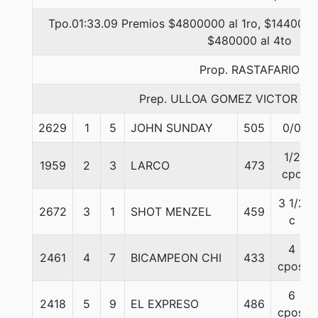
Tpo.01:33.09 Premios $4800000 al 1ro, $1440000
$480000 al 4to
Prop. RASTAFARIO
Prep. ULLOA GOMEZ VICTOR A
2629
1
5
JOHN SUNDAY
505
0/0
1/2
1959
2
3
LARCO
473
cpo
3 1/2
2672
3
1
SHOT MENZEL
459
c
4
2461
4
7
BICAMPEON CHI
433
cpos.
6
2418
5
9
EL EXPRESO
486
cpos.