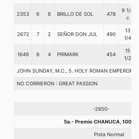
9 1/4
2353
6
6
BRILLO DE SOL
478
c
13
2672
7
2
SEÑOR DON JUL
490
1/4
15
1649
8
4
PRIMARK
454
1/2
JOHN SUNDAY, M.C., 5. HOLY ROMAN EMPEROR-
NO CORRIERON : GREAT PASSION
-2850-
5a.- Premio CHANUCA, 1000 
Pista Normal