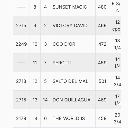
9 3/4
----
8
4
SUNSET MAGIC
480
c
12
2715
9
2
VICTORY DAVID
469
cpos
13
2249
10
3
COQ D'OR
472
1/4
14
----
11
7
PEROTTI
459
1/4
14
2718
12
5
SALTO DEL MAL
501
3/4
17
2715
13
14
DON QUILLAGUA
469
1/4
20
2178
14
6
THE WORLD IS
458
3/4