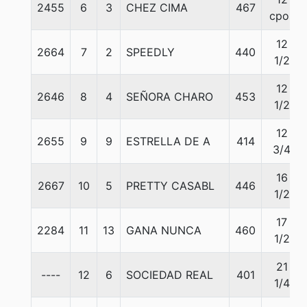
2455
6
3
CHEZ CIMA
467
cpos
12
2664
7
2
SPEEDLY
440
1/2
12
2646
8
4
SEÑORA CHARO
453
1/2
12
2655
9
9
ESTRELLA DE A
414
3/4
16
2667
10
5
PRETTY CASABL
446
1/2
17
2284
11
13
GANA NUNCA
460
1/2
21
----
12
6
SOCIEDAD REAL
401
1/4