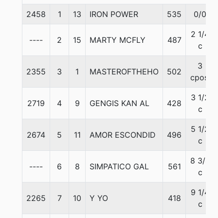
2458
1
13
IRON POWER
535
0/0
2 1/4
----
2
15
MARTY MCFLY
487
c
3
2355
3
1
MASTEROFTHEHO
502
cpos.
3 1/2
2719
4
9
GENGIS KAN AL
428
c
5 1/2
2674
5
11
AMOR ESCONDID
496
c
8 3/4
----
6
8
SIMPATICO GAL
561
c
9 1/4
2265
7
10
Y YO
418
c