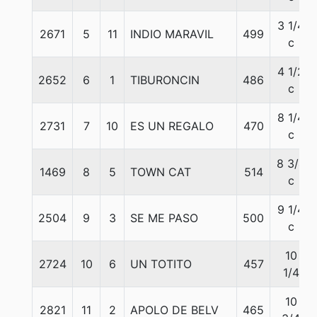
3 1/4
2671
5
11
INDIO MARAVIL
499
c
4 1/2
2652
6
1
TIBURONCIN
486
c
8 1/4
2731
7
10
ES UN REGALO
470
c
8 3/4
1469
8
5
TOWN CAT
514
c
9 1/4
2504
9
3
SE ME PASO
500
c
10
2724
10
6
UN TOTITO
457
1/4
10
2821
11
2
APOLO DE BELV
465