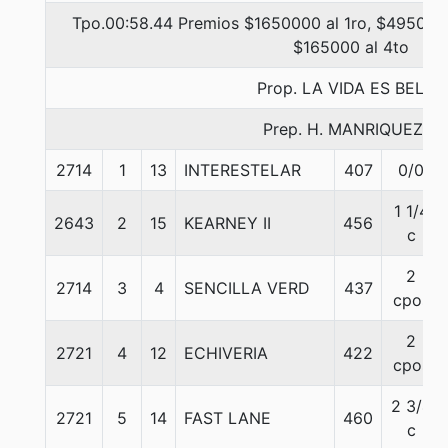
Tpo.00:58.44 Premios $1650000 al 1ro, $495000 
$165000 al 4to
Prop. LA VIDA ES BELLA
Prep. H. MANRIQUEZ F.
2714
1
13
INTERESTELAR
407
0/0
1 1/4
2643
2
15
KEARNEY II
456
c
2
2714
3
4
SENCILLA VERD
437
cpos
2
2721
4
12
ECHIVERIA
422
cpos
2 3/4
2721
5
14
FAST LANE
460
c