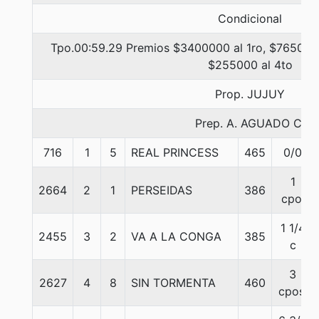
Condicional
Tpo.00:59.29 Premios $3400000 al 1ro, $765000 
$255000 al 4to
Prop. JUJUY
Prep. A. AGUADO C.
716
1
5
REAL PRINCESS
465
0/0
1
2664
2
1
PERSEIDAS
386
cpo.
1 1/4
2455
3
2
VA A LA CONGA
385
c
3
2627
4
8
SIN TORMENTA
460
cpos.