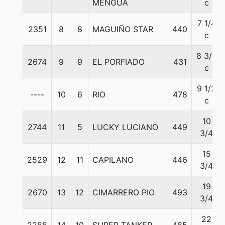
MENGUA
c
7 1/4
2351
8
8
MAGUIÑO STAR
440
c
8 3/4
2674
9
9
EL PORFIADO
431
c
9 1/2
----
10
6
RIO
478
c
10
2744
11
5
LUCKY LUCIANO
449
3/4
15
2529
12
11
CAPILANO
446
3/4
19
2670
13
12
CIMARRERO PIO
493
3/4
22