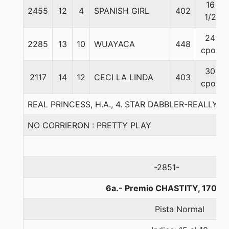
16
2455
12
4
SPANISH GIRL
402
1/2
24
2285
13
10
WUAYACA
448
cpos
30
2117
14
12
CECI LA LINDA
403
cpos
REAL PRINCESS, H.A., 4. STAR DABBLER-REALLY 
NO CORRIERON : PRETTY PLAY
-2851-
6a.- Premio CHASTITY, 1700 
Pista Normal