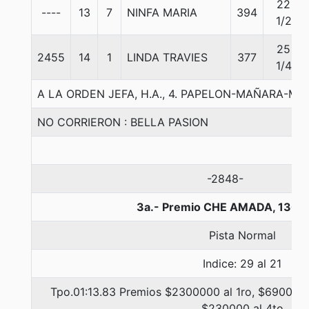
22
----
13
7
NINFA MARIA
394
1/2
25
2455
14
1
LINDA TRAVIES
377
1/4
A LA ORDEN JEFA, H.A., 4. PAPELON-MAÑARA-MO
NO CORRIERON : BELLA PASION
-2848-
3a.- Premio CHE AMADA, 1300
Pista Normal
Indice: 29 al 21
Tpo.01:13.83 Premios $2300000 al 1ro, $690000 
$230000 al 4to