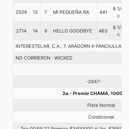
8 1/4
2509
13
7
MI PEQUEÑA RA
441
c
8 1/2
2714
14
9
HELLO GOODBYE
463
c
INTERESTELAR, C.A., 7. ARAGORN II-FANCIULLA-R
NO CORRIERON : WICKED
-2847-
2a.- Premio CHAMA, 1000 m
Pista Normal
Condicional
Tpo.00:59.27 Premios $3400000 al 1ro, $765000 