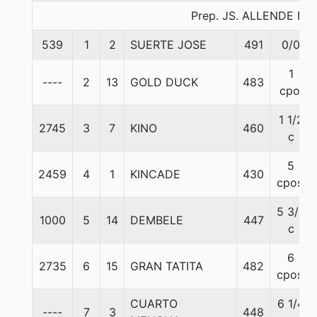
Prep. JS. ALLENDE F.
539
1
2
SUERTE JOSE
491
0/0
1
----
2
13
GOLD DUCK
483
cpo.
1 1/2
2745
3
7
KINO
460
c
5
2459
4
1
KINCADE
430
cpos.
5 3/4
1000
5
14
DEMBELE
447
c
6
2735
6
15
GRAN TATITA
482
cpos.
CUARTO
6 1/4
----
7
3
448