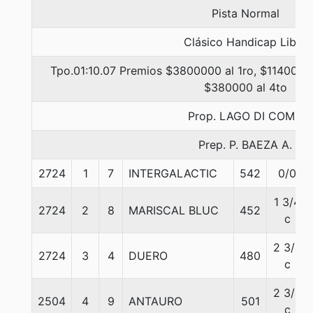
Pista Normal
Clásico Handicap Libre
Tpo.01:10.07 Premios $3800000 al 1ro, $1140000 
$380000 al 4to
Prop. LAGO DI COMO
Prep. P. BAEZA A.
2724
1
7
INTERGALACTIC
542
0/0
1 3/4
2724
2
8
MARISCAL BLUC
452
c
2 3/4
2724
3
4
DUERO
480
c
2 3/4
2504
4
9
ANTAURO
501
c