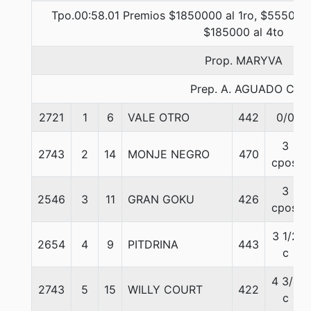
Tpo.00:58.01 Premios $1850000 al 1ro, $555000 
$185000 al 4to
Prop. MARYVA
Prep. A. AGUADO C.
2721
1
6
VALE OTRO
442
0/0
3
2743
2
14
MONJE NEGRO
470
cpos.
3
2546
3
11
GRAN GOKU
426
cpos.
3 1/2
2654
4
9
PITDRINA
443
c
4 3/4
2743
5
15
WILLY COURT
422
c