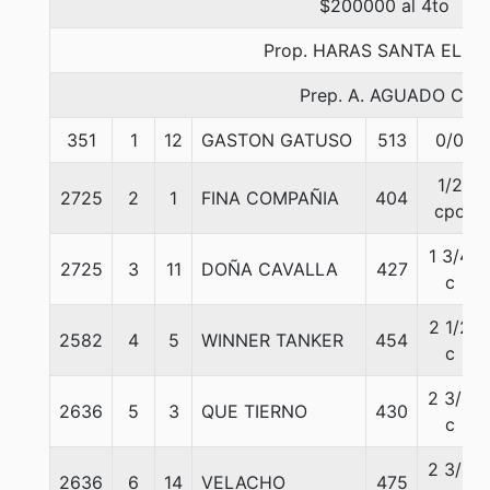
$200000 al 4to
Prop. HARAS SANTA ELAD
Prep. A. AGUADO C.
351
1
12
GASTON GATUSO
513
0/0
1/2
2725
2
1
FINA COMPAÑIA
404
cpo
1 3/4
2725
3
11
DOÑA CAVALLA
427
c
2 1/2
2582
4
5
WINNER TANKER
454
c
2 3/4
2636
5
3
QUE TIERNO
430
c
2 3/4
2636
6
14
VELACHO
475