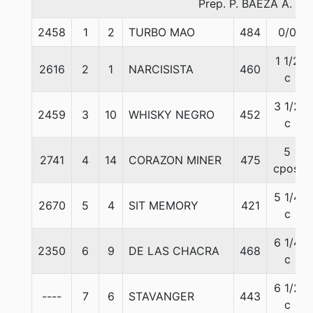
Prep. P. BAEZA A.
2458
1
2
TURBO MAO
484
0/0
1 1/2
2616
2
1
NARCISISTA
460
c
3 1/2
2459
3
10
WHISKY NEGRO
452
c
5
2741
4
14
CORAZON MINER
475
cpos.
5 1/4
2670
5
4
SIT MEMORY
421
c
6 1/4
2350
6
9
DE LAS CHACRA
468
c
6 1/2
----
7
6
STAVANGER
443
c