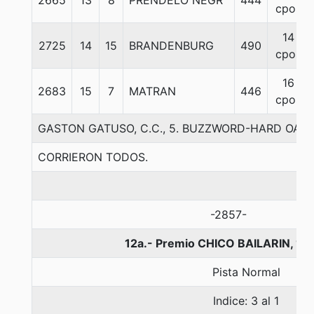
2665
13
8
PRENDELO NEGR
444
cpos
14
2725
14
15
BRANDENBURG
490
cpos
16
2683
15
7
MATRAN
446
cpos
GASTON GATUSO, C.C., 5. BUZZWORD-HARD OAKS
CORRIERON TODOS.
-2857-
12a.- Premio CHICO BAILARIN, 10
Pista Normal
Indice: 3 al 1