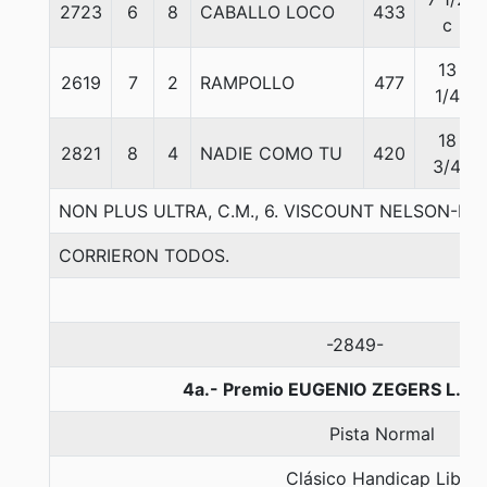
2723
6
8
CABALLO LOCO
433
c
13
2619
7
2
RAMPOLLO
477
1/4
18
2821
8
4
NADIE COMO TU
420
3/4
NON PLUS ULTRA, C.M., 6. VISCOUNT NELSON-N
CORRIERON TODOS.
-2849-
4a.- Premio EUGENIO ZEGERS L., 1
Pista Normal
Clásico Handicap Libre