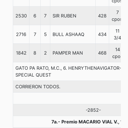
cpos.
7
2530
6
7
SIR RUBEN
428
cpos.
11
2716
7
5
BULL ASHAAQ
434
3/4
14
1842
8
2
PAMPER MAN
468
cpos
GATO PA RATO, M.C., 6. HENRYTHENAVIGATOR-AF
SPECIAL QUEST
CORRIERON TODOS.
-2852-
7a.- Premio MACARIO VIAL V., 12