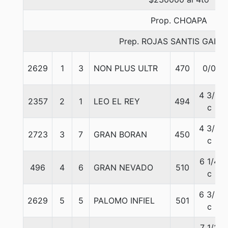
Prop. CHOAPA
Prep. ROJAS SANTIS GALI
2629
1
3
NON PLUS ULTR
470
0/0
4 3/4
2357
2
1
LEO EL REY
494
c
4 3/4
2723
3
7
GRAN BORAN
450
c
6 1/4
496
4
6
GRAN NEVADO
510
c
6 3/4
2629
5
5
PALOMO INFIEL
501
c
7 1/2