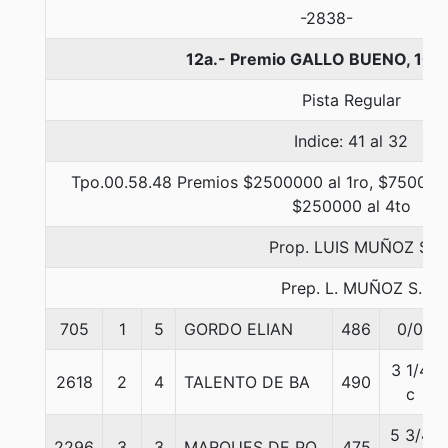
-2838-
12a.- Premio GALLO BUENO, 100
Pista Regular
Indice: 41 al 32
Tpo.00.58.48 Premios $2500000 al 1ro, $750000 
$250000 al 4to
Prop. LUIS MUÑOZ S.
Prep. L. MUÑOZ S.
705
1
5
GORDO ELIAN
486
0/0
3 1/4
2618
2
4
TALENTO DE BA
490
c
5 3/4
2296
3
3
MARQUES DE PO
475