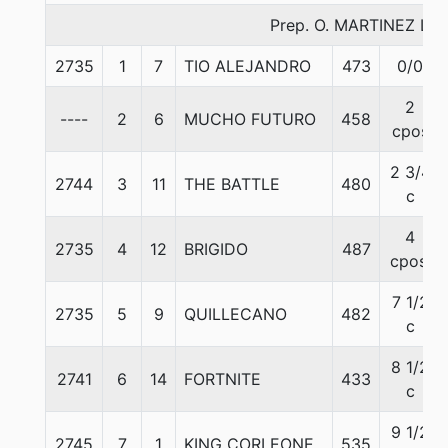
Prep. O. MARTINEZ L.
2735
1
7
TIO ALEJANDRO
473
0/0
2
----
2
6
MUCHO FUTURO
458
cpos
2 3/4
2744
3
11
THE BATTLE
480
c
4
2735
4
12
BRIGIDO
487
cpos.
7 1/2
2735
5
9
QUILLECANO
482
c
8 1/2
2741
6
14
FORTNITE
433
c
9 1/2
2745
7
1
KING CORLEONE
535