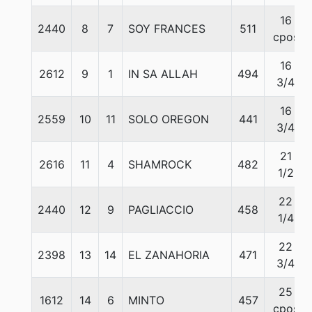
16
2440
8
7
SOY FRANCES
511
cpos
16
2612
9
1
IN SA ALLAH
494
3/4
16
2559
10
11
SOLO OREGON
441
3/4
21
2616
11
4
SHAMROCK
482
1/2
22
2440
12
9
PAGLIACCIO
458
1/4
22
2398
13
14
EL ZANAHORIA
471
3/4
25
1612
14
6
MINTO
457
cpos