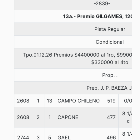
-2839-
13a.- Premio GILGAMES, 1200 
Pista Regular
Condicional
Tpo.01.12.26 Premios $4400000 al 1ro, $990000 
$330000 al 4to
Prop. .
Prep. J. P. BAEZA J.
2608
1
13
CAMPO CHILENO
519
0/0
8 1/4
2608
2
1
CAPONE
477
c
8 1/4
2744
3
5
GAEL
496