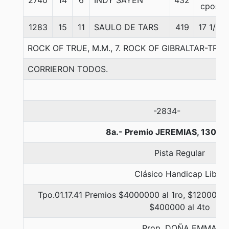
2740
14
6
INDY SAYEN
432
cpos
1283
15
11
SAULO DE TARS
419
17 1/2
ROCK OF TRUE, M.M., 7. ROCK OF GIBRALTAR-TRUL
CORRIERON TODOS.
-2834-
8a.- Premio JEREMIAS, 1300 
Pista Regular
Clásico Handicap Libre
Tpo.01.17.41 Premios $4000000 al 1ro, $1200000 
$400000 al 4to
Prop. DOÑA EMMA