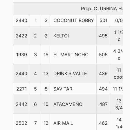
Prep. C. URBINA H.
2440
1
3
COCONUT BOBBY
501
0/0
1 1/2
2422
2
2
KELTOI
495
c
4 3/4
1939
3
15
EL MARTINCHO
505
c
11
2440
4
13
DRINK'S VALLE
439
cpos
2271
5
5
SAVITAR
494
11 1/2
13
2442
6
10
ATACAMEÑO
487
3/4
14
2502
7
12
AIR MAIL
462
1/4