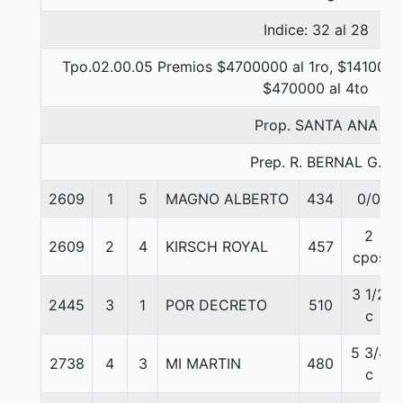
Indice: 32 al 28
Tpo.02.00.05 Premios $4700000 al 1ro, $1410000 
$470000 al 4to
Prop. SANTA ANA
Prep. R. BERNAL G.
2609
1
5
MAGNO ALBERTO
434
0/0
2
2609
2
4
KIRSCH ROYAL
457
cpos
3 1/2
2445
3
1
POR DECRETO
510
c
5 3/4
2738
4
3
MI MARTIN
480
c