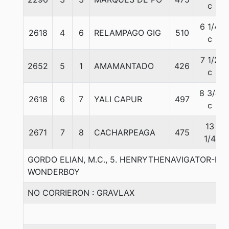
c
6 1/4
2618
4
6
RELAMPAGO GIG
510
c
7 1/2
2652
5
1
AMAMANTADO
426
c
8 3/4
2618
6
7
YALI CAPUR
497
c
13
2671
7
8
CACHARPEAGA
475
1/4
GORDO ELIAN, M.C., 5. HENRYTHENAVIGATOR-RU
WONDERBOY
NO CORRIERON : GRAVLAX