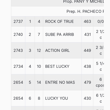
Prop. PANY Y MICHELLE
Prep. H. PACHECO P.
2737
1
4
ROCK OF TRUE
463
0/0
2 1/2
2740
2
7
SUBE PA ARRIB
431
c
2 3/4
2743
3
12
ACTION GIRL
449
c
5 1/4
2734
4
10
BEST LUCKY
438
c
6
2654
5
14
ENTRE NO MAS
479
cpos.
6 1/2
2654
6
8
LUCKY YOU
430
c