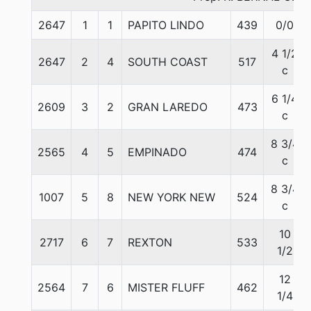
2647
1
1
PAPITO LINDO
439
0/0
4 1/2
2647
2
4
SOUTH COAST
517
c
6 1/4
2609
3
2
GRAN LAREDO
473
c
8 3/4
2565
4
5
EMPINADO
474
c
8 3/4
1007
5
8
NEW YORK NEW
524
c
10
2717
6
7
REXTON
533
1/2
12
2564
7
6
MISTER FLUFF
462
1/4