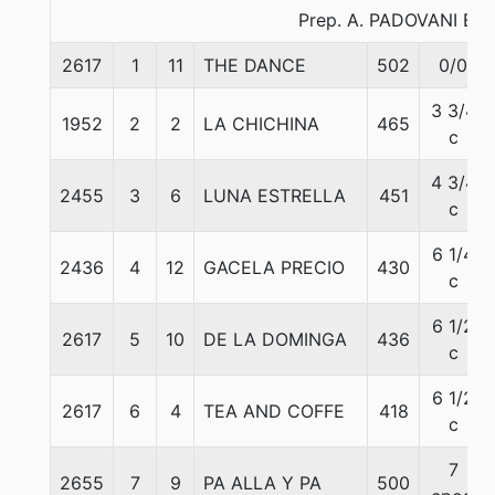
Prep. A. PADOVANI E.
2617
1
11
THE DANCE
502
0/0
3 3/4
1952
2
2
LA CHICHINA
465
c
4 3/4
2455
3
6
LUNA ESTRELLA
451
c
6 1/4
2436
4
12
GACELA PRECIO
430
c
6 1/2
2617
5
10
DE LA DOMINGA
436
c
6 1/2
2617
6
4
TEA AND COFFE
418
c
7
2655
7
9
PA ALLA Y PA
500