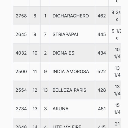
c
8 3/4
2758
8
1
DICHARACHERO
462
c
9 1/2
2645
9
7
STRIAPAPAI
445
c
10
4032
10
2
DIGNA ES
434
1/4
13
2500
11
9
INDIA AMOROSA
522
1/4
13
2554
12
13
BELLEZA PARIS
428
1/4
15
2734
13
3
ARUNA
451
1/4
21
2648
14
4
LITE MY FIRE
415