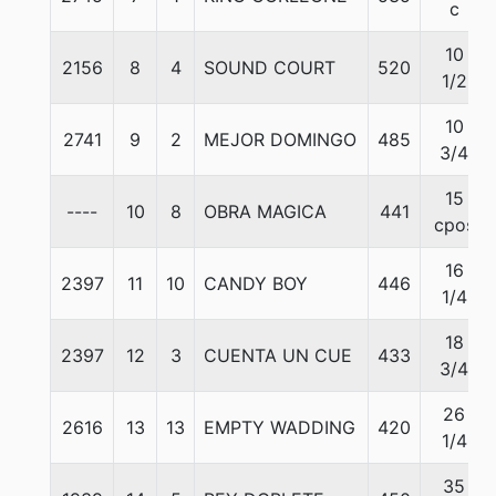
c
10
2156
8
4
SOUND COURT
520
1/2
10
2741
9
2
MEJOR DOMINGO
485
3/4
15
----
10
8
OBRA MAGICA
441
cpos
16
2397
11
10
CANDY BOY
446
1/4
18
2397
12
3
CUENTA UN CUE
433
3/4
26
2616
13
13
EMPTY WADDING
420
1/4
35