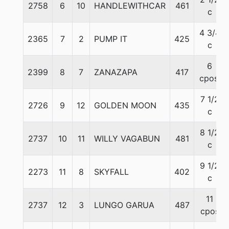
2758
6
10
HANDLEWITHCAR
461
c
4 3/4
2365
7
2
PUMP IT
425
c
6
2399
8
7
ZANAZAPA
417
cpos.
7 1/2
2726
9
12
GOLDEN MOON
435
c
8 1/2
2737
10
11
WILLY VAGABUN
481
c
9 1/2
2273
11
8
SKYFALL
402
c
11
2737
12
3
LUNGO GARUA
487
cpos