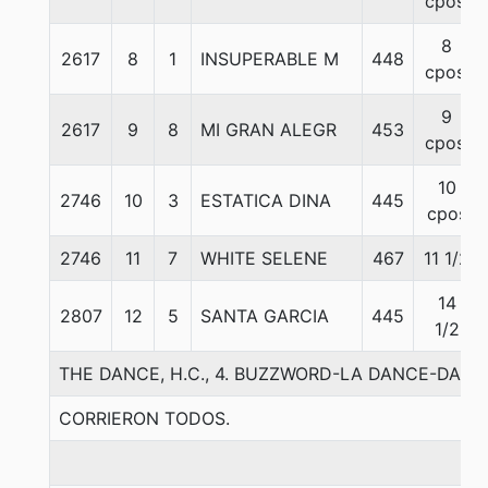
cpos.
8
2617
8
1
INSUPERABLE M
448
cpos.
9
2617
9
8
MI GRAN ALEGR
453
cpos.
10
2746
10
3
ESTATICA DINA
445
cpos
2746
11
7
WHITE SELENE
467
11 1/2
14
2807
12
5
SANTA GARCIA
445
1/2
THE DANCE, H.C., 4. BUZZWORD-LA DANCE-DANC
CORRIERON TODOS.