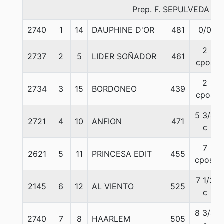
Prep. F. SEPULVEDA E.
2740
1
14
DAUPHINE D'OR
481
0/0
2
2737
2
5
LIDER SOÑADOR
461
cpos
2
2734
3
15
BORDONEO
439
cpos
5 3/4
2721
4
10
ANFION
471
c
7
2621
5
11
PRINCESA EDIT
455
cpos.
7 1/2
2145
6
12
AL VIENTO
525
c
8 3/4
2740
7
8
HAARLEM
505