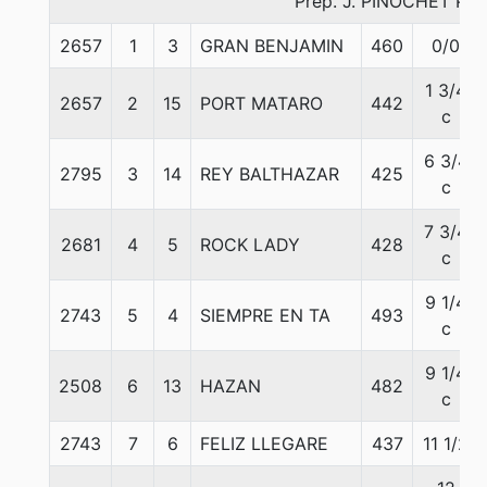
Prep. J. PINOCHET P.
2657
1
3
GRAN BENJAMIN
460
0/0
1 3/4
2657
2
15
PORT MATARO
442
c
6 3/4
2795
3
14
REY BALTHAZAR
425
c
7 3/4
2681
4
5
ROCK LADY
428
c
9 1/4
2743
5
4
SIEMPRE EN TA
493
c
9 1/4
2508
6
13
HAZAN
482
c
2743
7
6
FELIZ LLEGARE
437
11 1/2