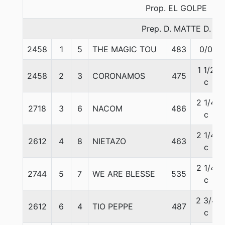
Prop. EL GOLPE
Prep. D. MATTE D.
2458
1
5
THE MAGIC TOU
483
0/0
1 1/2
2458
2
3
CORONAMOS
475
c
2 1/4
2718
3
6
NACOM
486
c
2 1/4
2612
4
8
NIETAZO
463
c
2 1/4
2744
5
7
WE ARE BLESSE
535
c
2 3/4
2612
6
4
TIO PEPPE
487
c