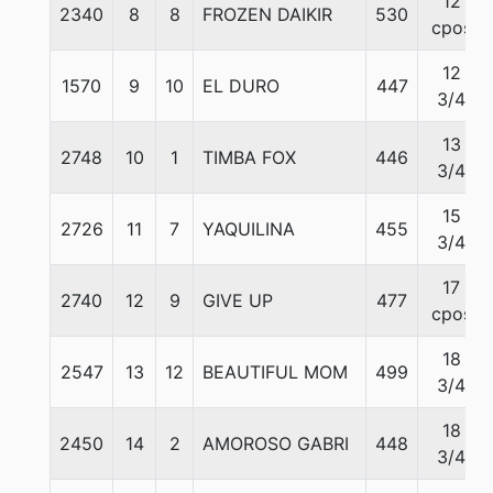
12
2340
8
8
FROZEN DAIKIR
530
cpos
12
1570
9
10
EL DURO
447
3/4
13
2748
10
1
TIMBA FOX
446
3/4
15
2726
11
7
YAQUILINA
455
3/4
17
2740
12
9
GIVE UP
477
cpos
18
2547
13
12
BEAUTIFUL MOM
499
3/4
18
2450
14
2
AMOROSO GABRI
448
3/4