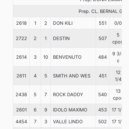
Prep. CL. BERNAL G.
2618
1
2
DON KILI
551
0/0
5
2722
2
1
DESTIN
507
cpos.
9 3/4
2614
3
10
BENVENUTO
484
c
12
2611
4
5
SMITH AND WES
451
1/4
13
2438
5
7
ROCK DADDY
540
cpos
2601
6
9
IDOLO MAXIMO
453
17 1/2
4454
7
3
VALLE LINDO
502
17 1/2