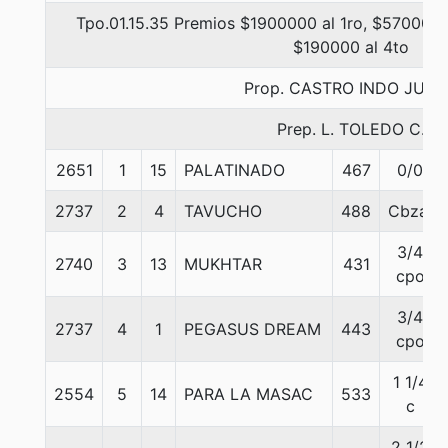
Tpo.01.15.35 Premios $1900000 al 1ro, $570000 
$190000 al 4to
Prop. CASTRO INDO JUA
Prep. L. TOLEDO C.
2651
1
15
PALATINADO
467
0/0
2737
2
4
TAVUCHO
488
Cbza.
3/4
2740
3
13
MUKHTAR
431
cpo
3/4
2737
4
1
PEGASUS DREAM
443
cpo
1 1/4
2554
5
14
PARA LA MASAC
533
c
2 1/2