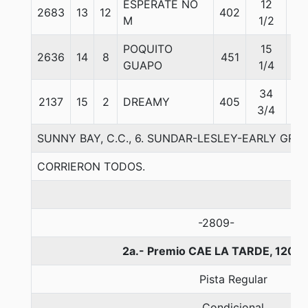
ESPERATE NO
12
2683
13
12
402
56
M
1/2
POQUITO
15
2636
14
8
451
53
GUAPO
1/4
34
2137
15
2
DREAMY
405
53
3/4
SUNNY BAY, C.C., 6. SUNDAR-LESLEY-EARLY GRA
CORRIERON TODOS.
-2809-
2a.- Premio CAE LA TARDE, 1200
Pista Regular
Condicional