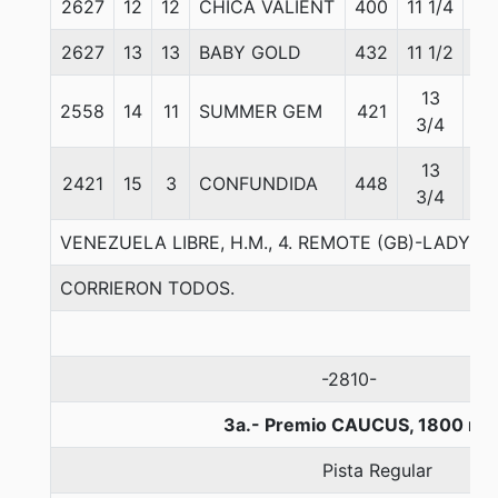
2627
12
12
CHICA VALIENT
400
11 1/4
55
2627
13
13
BABY GOLD
432
11 1/2
55
13
2558
14
11
SUMMER GEM
421
55
3/4
13
2421
15
3
CONFUNDIDA
448
55
3/4
VENEZUELA LIBRE, H.M., 4. REMOTE (GB)-LADY
CORRIERON TODOS.
-2810-
3a.- Premio CAUCUS, 1800 me
Pista Regular