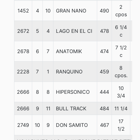
2
1452
4
10
GRAN NANO
490
60
cpos
6 1/4
2672
5
4
LAGO EN EL CI
478
58
c
7 1/2
2678
6
7
ANATOMIK
474
51
c
8
2228
7
1
RANQUINO
459
60
cpos.
10
2666
8
8
HIPERSONICO
444
52
3/4
2666
9
11
BULL TRACK
484
11 1/4
52
17
2749
10
9
DON SAMITO
467
60
1/2