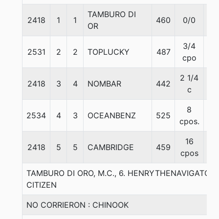
TAMBURO DI
2418
1
1
460
0/0
60
OR
3/4
2531
2
2
TOPLUCKY
487
58
cpo
2 1/4
2418
3
4
NOMBAR
442
58
c
8
2534
4
3
OCEANBENZ
525
60
cpos.
16
2418
5
5
CAMBRIDGE
459
58
cpos
TAMBURO DI ORO, M.C., 6. HENRYTHENAVIGATOR
CITIZEN
NO CORRIERON : CHINOOK