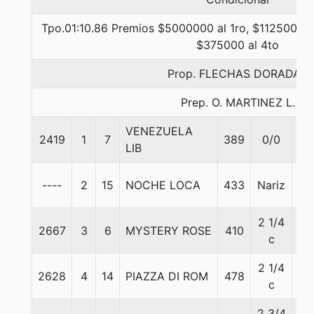
Tpo.01:10.86 Premios $5000000 al 1ro, $1125000 a
$375000 al 4to
Prop. FLECHAS DORADAS
Prep. O. MARTINEZ L.
VENEZUELA
2419
1
7
389
0/0
55
LIB
----
2
15
NOCHE LOCA
433
Nariz
55
2 1/4
2667
3
6
MYSTERY ROSE
410
55
c
2 1/4
2628
4
14
PIAZZA DI ROM
478
55
c
2 3/4