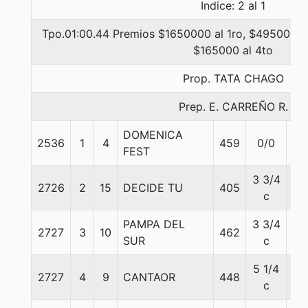
Indice: 2 al 1
Tpo.01:00.44 Premios $1650000 al 1ro, $495000 al
$165000 al 4to
Prop. TATA CHAGO
Prep. E. CARREÑO R.
DOMENICA
2536
1
4
459
0/0
55
FEST
3 3/4
2726
2
15
DECIDE TU
405
55
c
PAMPA DEL
3 3/4
2727
3
10
462
56
SUR
c
5 1/4
2727
4
9
CANTAOR
448
56
c