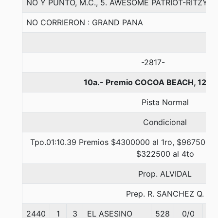
NO Y PUNTO, M.C., 5. AWESOME PATRIOT-RITZY-
NO CORRIERON : GRAND PANA
-2817-
10a.- Premio COCOA BEACH, 1200
Pista Normal
Condicional
Tpo.01:10.39 Premios $4300000 al 1ro, $967500 al
$322500 al 4to
Prop. ALVIDAL
Prep. R. SANCHEZ Q.
2440
1
3
EL ASESINO
528
0/0
57