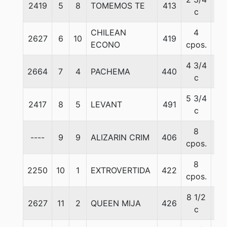
2419
5
8
TOMEMOS TE
413
55
c
CHILEAN
4
2627
6
10
419
55
ECONO
cpos.
4 3/4
2664
7
4
PACHEMA
440
55
c
5 3/4
2417
8
5
LEVANT
491
55
c
8
----
9
9
ALIZARIN CRIM
406
55
cpos.
8
2250
10
1
EXTROVERTIDA
422
55
cpos.
8 1/2
2627
11
2
QUEEN MIJA
426
55
c