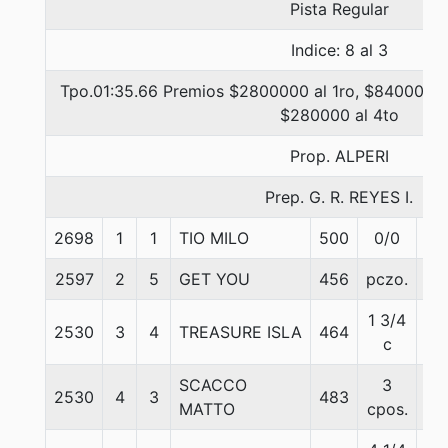
Pista Regular
Indice: 8 al 3
Tpo.01:35.66 Premios $2800000 al 1ro, $840000 a
$280000 al 4to
Prop. ALPERI
Prep. G. R. REYES I.
2698
1
1
TIO MILO
500
0/0
56
2597
2
5
GET YOU
456
pczo.
54
1 3/4
2530
3
4
TREASURE ISLA
464
53
c
SCACCO
3
2530
4
3
483
56
MATTO
cpos.