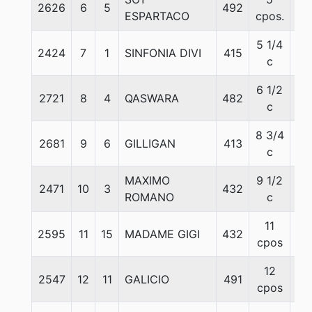
2626
6
5
492
55
ESPARTACO
cpos.
5 1/4
2424
7
1
SINFONIA DIVI
415
55
c
6 1/2
2721
8
4
QASWARA
482
54
c
8 3/4
2681
9
6
GILLIGAN
413
54
c
MAXIMO
9 1/2
2471
10
3
432
55
ROMANO
c
11
2595
11
15
MADAME GIGI
432
54
cpos
12
2547
12
11
GALICIO
491
53
cpos