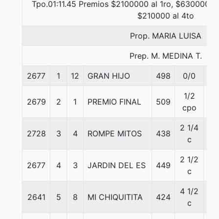
Tpo.01:11.45 Premios $2100000 al 1ro, $630000 al
$210000 al 4to
Prop. MARIA LUISA
Prep. M. MEDINA T.
2677
1
12
GRAN HIJO
498
0/0
57
1/2
2679
2
1
PREMIO FINAL
509
56
cpo
2 1/4
2728
3
4
ROMPE MITOS
438
54
c
2 1/2
2677
4
3
JARDIN DEL ES
449
56
c
4 1/2
2641
5
8
MI CHIQUITITA
424
51
c