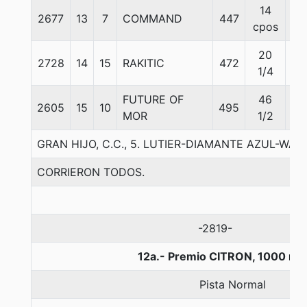
14
2677
13
7
COMMAND
447
50
cpos
20
2728
14
15
RAKITIC
472
55
1/4
FUTURE OF
46
2605
15
10
495
56
MOR
1/2
GRAN HIJO, C.C., 5. LUTIER-DIAMANTE AZUL-WA
CORRIERON TODOS.
-2819-
12a.- Premio CITRON, 1000 me
Pista Normal