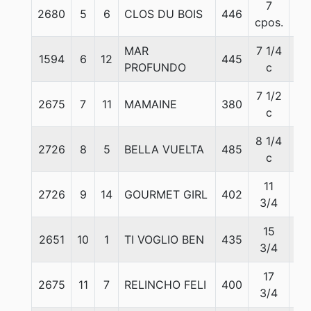
7
2680
5
6
CLOS DU BOIS
446
55
cpos.
MAR
7 1/4
1594
6
12
445
56
PROFUNDO
c
7 1/2
2675
7
11
MAMAINE
380
55
c
8 1/4
2726
8
5
BELLA VUELTA
485
55
c
11
2726
9
14
GOURMET GIRL
402
55
3/4
15
2651
10
1
TI VOGLIO BEN
435
56
3/4
17
2675
11
7
RELINCHO FELI
400
55
3/4