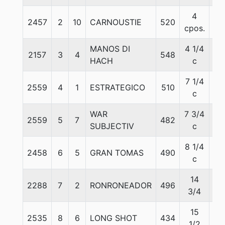
4
2457
2
10
CARNOUSTIE
520
55
cpos.
MANOS DI
4 1/4
2157
3
4
548
57
HACH
c
7 1/4
2559
4
1
ESTRATEGICO
510
57
c
WAR
7 3/4
2559
5
7
482
57
SUBJECTIV
c
8 1/4
2458
6
5
GRAN TOMAS
490
57
c
14
2288
7
2
RONRONEADOR
496
57
3/4
15
2535
8
6
LONG SHOT
434
57
1/2