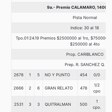
9a.- Premio CALAMARO, 1400 m
Pista Normal
Indice: 30 al 18
Tpo.01:24.19 Premios $2500000 al 1ro, $750000 al
$250000 al 4to
Prop. CARIBLANCO
Prep. R. SANCHEZ Q.
2678
1
5
NO Y PUNTO
454
0/0
59
1/2
2666
2
6
GRAN RELATO
478
58
cpo
1
2531
3
3
QUITRALMAN
500
60
cpo.