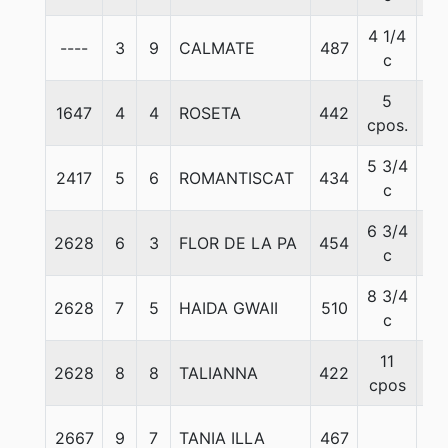
4 1/4
----
3
9
CALMATE
487
55
c
5
1647
4
4
ROSETA
442
55
cpos.
5 3/4
2417
5
6
ROMANTISCAT
434
55
c
6 3/4
2628
6
3
FLOR DE LA PA
454
55
c
8 3/4
2628
7
5
HAIDA GWAII
510
55
c
11
2628
8
8
TALIANNA
422
54
cpos
2667
9
7
TANIA ILLA
467
55