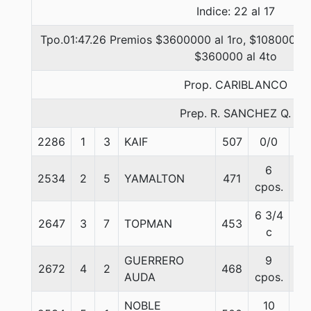
Indice: 22 al 17
Tpo.01:47.26 Premios $3600000 al 1ro, $1080000 a
$360000 al 4to
Prop. CARIBLANCO
Prep. R. SANCHEZ Q.
2286
1
3
KAIF
507
0/0
56
6
2534
2
5
YAMALTON
471
56
cpos.
6 3/4
2647
3
7
TOPMAN
453
51
c
GUERRERO
9
2672
4
2
468
53
AUDA
cpos.
NOBLE
10