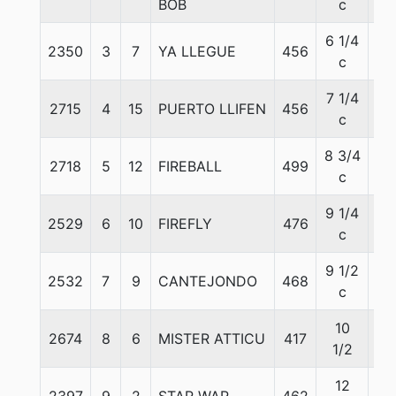
BOB
c
6 1/4
2350
3
7
YA LLEGUE
456
57
c
7 1/4
2715
4
15
PUERTO LLIFEN
456
57
c
8 3/4
2718
5
12
FIREBALL
499
57
c
9 1/4
2529
6
10
FIREFLY
476
57
c
9 1/2
2532
7
9
CANTEJONDO
468
57
c
10
2674
8
6
MISTER ATTICU
417
57
1/2
12