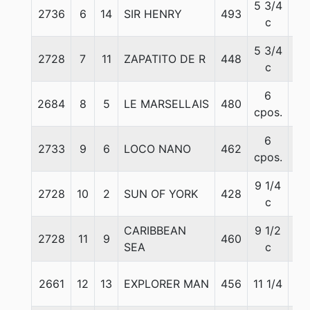
5 3/4
2736
6
14
SIR HENRY
493
54
c
5 3/4
2728
7
11
ZAPATITO DE R
448
53
c
6
2684
8
5
LE MARSELLAIS
480
55
cpos.
6
2733
9
6
LOCO NANO
462
55
cpos.
9 1/4
2728
10
2
SUN OF YORK
428
54
c
CARIBBEAN
9 1/2
2728
11
9
460
57
SEA
c
2661
12
13
EXPLORER MAN
456
11 1/4
57