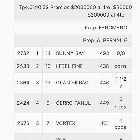
Tpo.01:10.53 Premios $2000000 al 1ro, $600000 al
$200000 al 4to
Prop. FENOMENO
Prep. A. BERNAL G.
2732
1
14
SUNNY BAY
493
0/0
54
2530
2
10
I FEEL FINE
438
pczo.
56
1 1/2
2364
3
13
GRAN BILBAO
446
57
c
3
2424
4
9
CERRO PANUL
449
57
cpos.
5
2676
5
7
VORTEX
461
52
cpos.
SOY
5