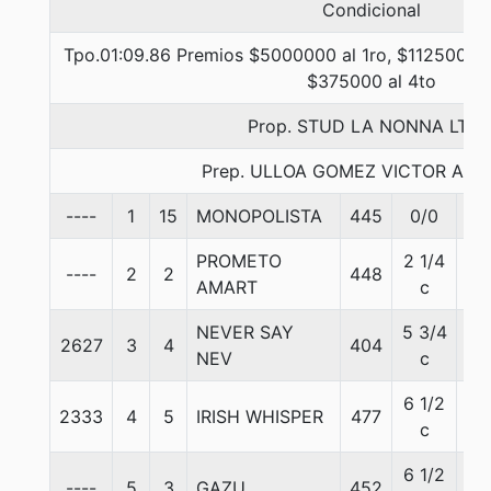
Condicional
Tpo.01:09.86 Premios $5000000 al 1ro, $1125000 a
$375000 al 4to
Prop. STUD LA NONNA LTDA
Prep. ULLOA GOMEZ VICTOR AR
----
1
15
MONOPOLISTA
445
0/0
55
PROMETO
2 1/4
----
2
2
448
55
AMART
c
NEVER SAY
5 3/4
2627
3
4
404
55
NEV
c
6 1/2
2333
4
5
IRISH WHISPER
477
55
c
6 1/2
----
5
3
GAZU
452
55