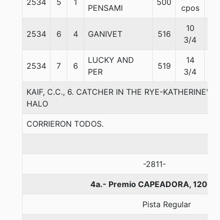
2534
5
1
500
56
PENSAMI
cpos
10
2534
6
4
GANIVET
516
53
3/4
LUCKY AND
14
2534
7
6
519
55
PER
3/4
KAIF, C.C., 6. CATCHER IN THE RYE-KATHERINE'
HALO
CORRIERON TODOS.
-2811-
4a.- Premio CAPEADORA, 1200 
Pista Regular