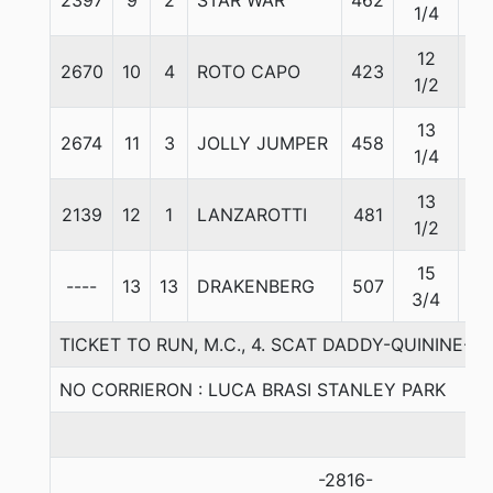
2397
9
2
STAR WAR
462
57
1/4
12
2670
10
4
ROTO CAPO
423
56
1/2
13
2674
11
3
JOLLY JUMPER
458
57
1/4
13
2139
12
1
LANZAROTTI
481
57
1/2
15
----
13
13
DRAKENBERG
507
57
3/4
TICKET TO RUN, M.C., 4. SCAT DADDY-QUININE-
NO CORRIERON : LUCA BRASI STANLEY PARK
-2816-