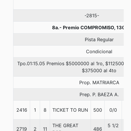
-2815-
8a.- Premio COMPROMISO, 1300 
Pista Regular
Condicional
Tpo.01:15.05 Premios $5000000 al 1ro, $1125000 a
$375000 al 4to
Prop. MATRIARCA
Prep. P. BAEZA A.
2416
1
8
TICKET TO RUN
500
0/0
57
THE GREAT
5 1/2
2719
2
11
486
57