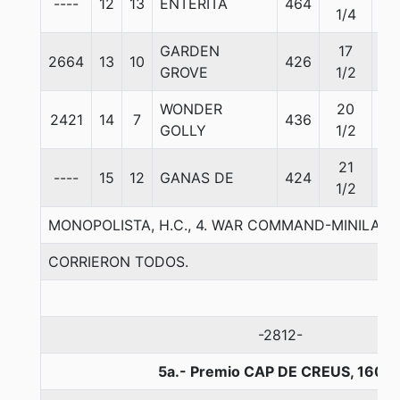
----
12
13
ENTERITA
464
55
1/4
GARDEN
17
2664
13
10
426
55
GROVE
1/2
WONDER
20
2421
14
7
436
55
GOLLY
1/2
21
----
15
12
GANAS DE
424
55
1/2
MONOPOLISTA, H.C., 4. WAR COMMAND-MINILAS-S
CORRIERON TODOS.
-2812-
5a.- Premio CAP DE CREUS, 1600