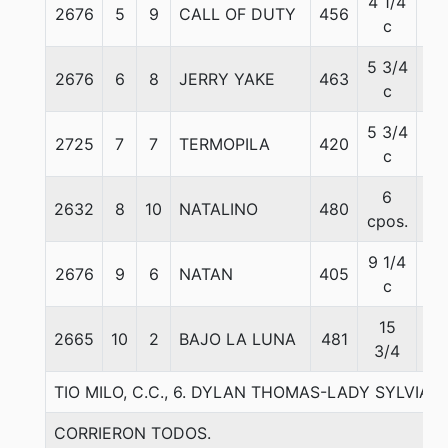
4 1/4
2676
5
9
CALL OF DUTY
456
56
c
5 3/4
2676
6
8
JERRY YAKE
463
51
c
5 3/4
2725
7
7
TERMOPILA
420
51
c
6
2632
8
10
NATALINO
480
56
cpos.
9 1/4
2676
9
6
NATAN
405
54
c
15
2665
10
2
BAJO LA LUNA
481
51
3/4
TIO MILO, C.C., 6. DYLAN THOMAS-LADY SYLVIA-
CORRIERON TODOS.