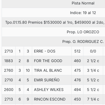
Pista Normal
Indice: 19 al 12
Tpo.01.15.80 Premios $1530000 al 1ro, $459000 al 2do,
Prop. LO OROZCO
Prep. O. RODRIGUEZ C.
2713
1
3
ERRE - DOS
512
0/0
1883
2
8
FOR THE GOOD
460
2 1/2 c
2760
3
10
TIRA AL BLANC
475
3 1/4 c
2710
4
5
EMIR SUREÑO
476
5 1/2 c
2600
5
4
ASHLEY WILKES
494
5 1/2 c
2713
6
9
RINCON ESCOND
450
7 1/4 c