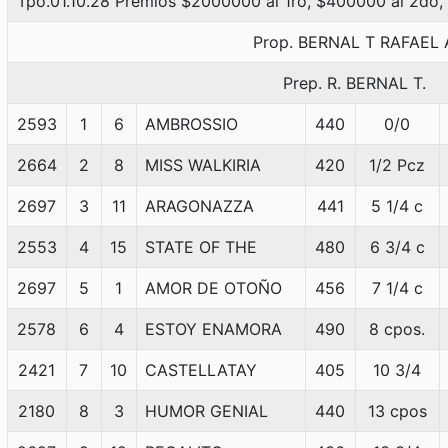
Tpo.01.10.28 Premios $2000000 al 1ro, $400000 al 2do,
Prop. BERNAL T RAFAEL 
Prep. R. BERNAL T.
2593
1
6
AMBROSSIO
440
0/0
2664
2
8
MISS WALKIRIA
420
1/2 Pcz
2697
3
11
ARAGONAZZA
441
5 1/4 c
2553
4
15
STATE OF THE
480
6 3/4 c
2697
5
1
AMOR DE OTOÑO
456
7 1/4 c
2578
6
4
ESTOY ENAMORA
490
8 cpos.
2421
7
10
CASTELLATAY
405
10 3/4
2180
8
3
HUMOR GENIAL
440
13 cpos