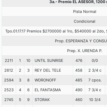
3a.- Premio EL ASESOR, 1200
Pista Normal
Condicional
Tpo.01.17.17 Premios $2700000 al 1ro, $540000 al 2do,
Prop. ESPERANZA Y CONS
Prep. X. URENDA P.
2211
1
10
UNTIL SUNRISE
476
0/0
2612
2
3
REY DEL TELE
458
2 3/4 c
2594
3
8
WORONOFF
485
7 cpos.
2523
4
6
EL FANTASMA
490
7 3/4 c
2745
5
9
STORAK
460
10 3/4