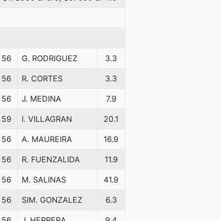
56
G. RODRIGUEZ
3.3
56
R. CORTES
3.3
56
J. MEDINA
7.9
59
I. VILLAGRAN
20.1
56
A. MAUREIRA
16.9
56
R. FUENZALIDA
11.9
56
M. SALINAS
41.9
56
SIM. GONZALEZ
6.3
56
J. HERRERA
9.4