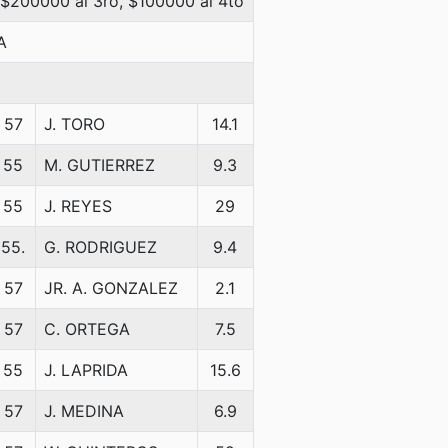
 $200000 al 3ro, $100000 al 4to
A
57
J. TORO
14.1
55
M. GUTIERREZ
9.3
55
J. REYES
29
55.
G. RODRIGUEZ
9.4
57
JR. A. GONZALEZ
2.1
57
C. ORTEGA
7.5
55
J. LAPRIDA
15.6
57
J. MEDINA
6.9