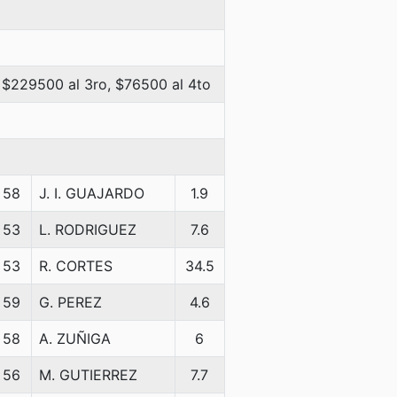
 $229500 al 3ro, $76500 al 4to
58
J. I. GUAJARDO
1.9
53
L. RODRIGUEZ
7.6
53
R. CORTES
34.5
59
G. PEREZ
4.6
58
A. ZUÑIGA
6
56
M. GUTIERREZ
7.7