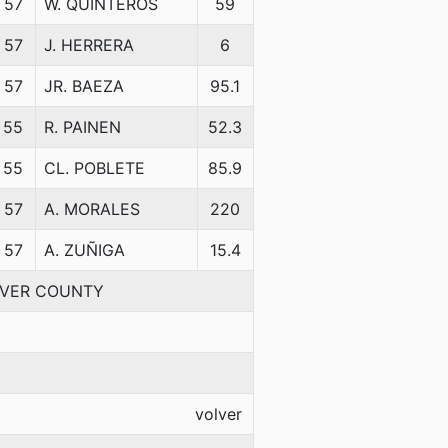
57
W. QUINTEROS
59
57
J. HERRERA
6
57
JR. BAEZA
95.1
55
R. PAINEN
52.3
55
CL. POBLETE
85.9
57
A. MORALES
220
57
A. ZUÑIGA
15.4
ENVER COUNTY
volver