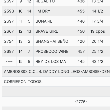
2697
9
12
REGALITO
436
13 3/4
2593
10
14
I'M DRY
455
14 1/2
2697
11
5
BONAIRE
446
17 3/4
2667
12
13
BRAVE GIRL
450
19 cpos
2754
13
2
SHANGHAI SEÑO
420
20 1/4
2697
14
7
PROSECCO WINE
457
25 1/2
----
15
9
REY DE LOS MA
445
42 1/2
AMBROSSIO, C.C., 4. DADDY LONG LEGS-AMBOISE-D
CORRIERON TODOS.
-2776-