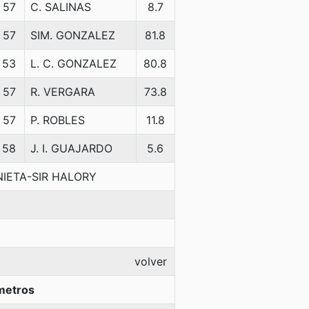
57
C. SALINAS
8.7
57
SIM. GONZALEZ
81.8
53
L. C. GONZALEZ
80.8
57
R. VERGARA
73.8
57
P. ROBLES
11.8
58
J. I. GUAJARDO
5.6
NIETA-SIR HALORY
volver
metros