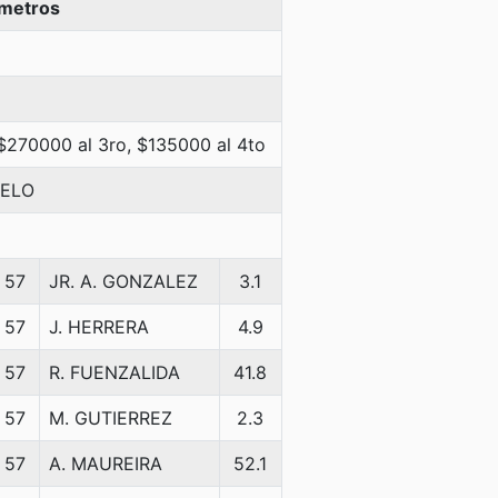
 metros
 $270000 al 3ro, $135000 al 4to
UELO
57
JR. A. GONZALEZ
3.1
57
J. HERRERA
4.9
57
R. FUENZALIDA
41.8
57
M. GUTIERREZ
2.3
57
A. MAUREIRA
52.1