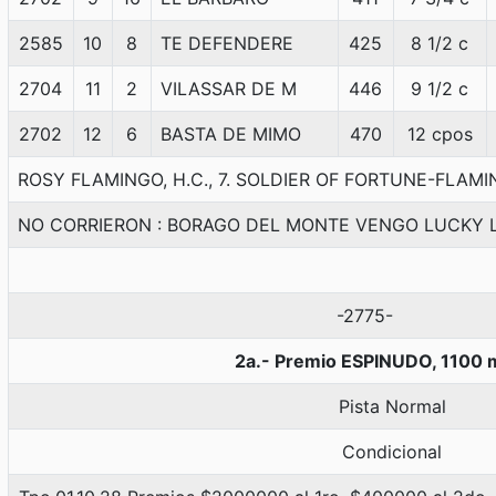
2585
10
8
TE DEFENDERE
425
8 1/2 c
2704
11
2
VILASSAR DE M
446
9 1/2 c
2702
12
6
BASTA DE MIMO
470
12 cpos
ROSY FLAMINGO, H.C., 7. SOLDIER OF FORTUNE-FLAMIN
NO CORRIERON : BORAGO DEL MONTE VENGO LUCKY 
-2775-
2a.- Premio ESPINUDO, 1100 
Pista Normal
Condicional