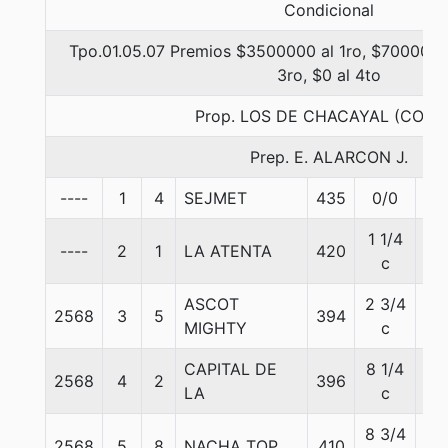
Condicional
Tpo.01.05.07 Premios $3500000 al 1ro, $700000 
3ro, $0 al 4to
Prop. LOS DE CHACAYAL (CONC
Prep. E. ALARCON J.
----
1
4
SEJMET
435
0/0
55
1 1/4
----
2
1
LA ATENTA
420
55
c
ASCOT
2 3/4
2568
3
5
394
55
MIGHTY
c
CAPITAL DE
8 1/4
2568
4
2
396
55
LA
c
8 3/4
2568
5
8
NACHA TOP
410
54