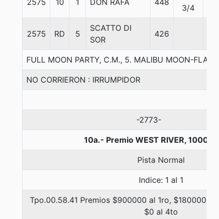
2575
10
1
DON RAFA
448
56
3/4
SCATTO DI
2575
RD
5
426
61
SOR
FULL MOON PARTY, C.M., 5. MALIBU MOON-FLAS
NO CORRIERON : IRRUMPIDOR
-2773-
10a.- Premio WEST RIVER, 1000 m
Pista Normal
Indice: 1 al 1
Tpo.00.58.41 Premios $900000 al 1ro, $180000 al 
$0 al 4to