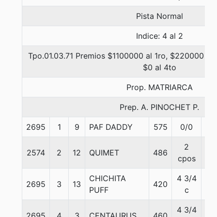
Pista Normal
Indice: 4 al 2
Tpo.01.03.71 Premios $1100000 al 1ro, $220000 al 
$0 al 4to
Prop. MATRIARCA
Prep. A. PINOCHET P.
2695
1
9
PAF DADDY
575
0/0
56
2
2574
2
12
QUIMET
486
57
cpos
CHICHITA
4 3/4
2695
3
13
420
55
PUFF
c
4 3/4
2695
4
3
CENTAURUS
460
56