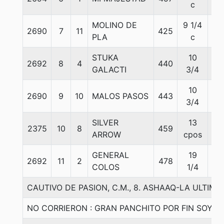
c
MOLINO DE
9 1/4
2690
7
11
425
56
PLA
c
STUKA
10
2692
8
4
440
56
GALACTI
3/4
10
2690
9
10
MALOS PASOS
443
56
3/4
SILVER
13
2375
10
8
459
56
ARROW
cpos
GENERAL
19
2692
11
2
478
56
COLOS
1/4
CAUTIVO DE PASION, C.M., 8. ASHAAQ-LA ULTIM
NO CORRIERON : GRAN PANCHITO POR FIN SOY FE