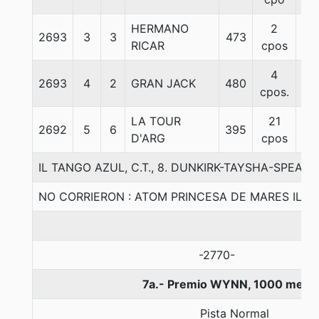
HERMANO
2
2693
3
3
473
57
RICAR
cpos
4
2693
4
2
GRAN JACK
480
57
cpos.
LA TOUR
21
2692
5
6
395
54
D'ARG
cpos
IL TANGO AZUL, C.T., 8. DUNKIRK-TAYSHA-SPEAK 
NO CORRIERON : ATOM PRINCESA DE MARES IL M
-2770-
7a.- Premio WYNN, 1000 metr
Pista Normal