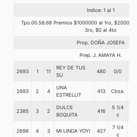
Indice: 1 al 1
Tpo.00.58.68 Premios $1000000 al 1ro, $200000 
3ro, $0 al 4to
Prop. DOÑA JOSEFA
Prep. J. AMAYA H.
REY DE TUS
2693
1
11
480
0/0
55
SU
UNA
2693
2
4
413
Cbza.
55
ESTRELLIT
DULCE
5 1/4
2385
3
2
416
56
BOQUITA
c
7 1/4
2696
4
3
MI LINDA YOYI
427
56
c