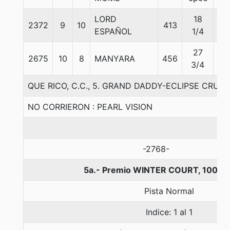
LORD
18
2372
9
10
413
57
ESPAÑOL
1/4
27
2675
10
8
MANYARA
456
55
3/4
QUE RICO, C.C., 5. GRAND DADDY-ECLIPSE CRUIS
NO CORRIERON : PEARL VISION
-2768-
5a.- Premio WINTER COURT, 1000 
Pista Normal
Indice: 1 al 1