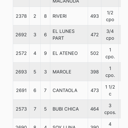
MACANUDA
1/2
2378
2
8
RIVERI
493
55
cpo
EL LUNES
3/4
2692
3
6
472
55
PART
cpo
1
2572
4
9
EL ATENEO
502
55
cpo.
1
2693
5
3
MAROLE
398
56
cpo.
1 1/2
2691
6
7
CANTAOLA
473
55
c
3
2573
7
5
BUBI CHICA
464
56
cpos.
4
2690
8
4
SOY LUNA
390
55