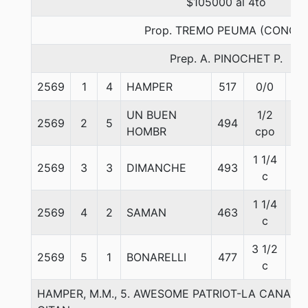
$105000 al 4to
Prop. TREMO PEUMA (CONCE)
Prep. A. PINOCHET P.
2569
1
4
HAMPER
517
0/0
50
UN BUEN
1/2
2569
2
5
494
61
HOMBR
cpo
1 1/4
2569
3
3
DIMANCHE
493
54
c
1 1/4
2569
4
2
SAMAN
463
55
c
3 1/2
2569
5
1
BONARELLI
477
52
c
HAMPER, M.M., 5. AWESOME PATRIOT-LA CANAST