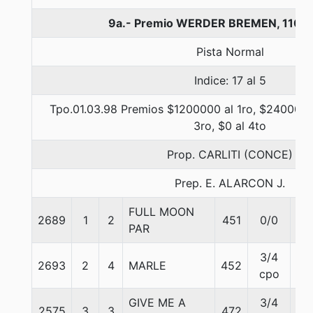
9a.- Premio WERDER BREMEN, 1100
Pista Normal
Indice: 17 al 5
Tpo.01.03.98 Premios $1200000 al 1ro, $240000 
3ro, $0 al 4to
Prop. CARLITI (CONCE)
Prep. E. ALARCON J.
FULL MOON
2689
1
2
451
0/0
60
PAR
3/4
2693
2
4
MARLE
452
54
cpo
GIVE ME A
3/4
2575
3
3
472
60