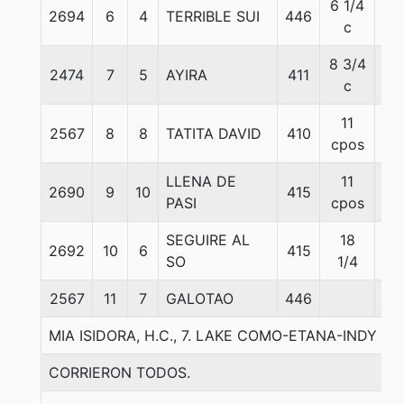
6 1/4
2694
6
4
TERRIBLE SUI
446
56
c
8 3/4
2474
7
5
AYIRA
411
56
c
11
2567
8
8
TATITA DAVID
410
56
cpos
LLENA DE
11
2690
9
10
415
56
PASI
cpos
SEGUIRE AL
18
2692
10
6
415
56
SO
1/4
2567
11
7
GALOTAO
446
56
MIA ISIDORA, H.C., 7. LAKE COMO-ETANA-INDY D
CORRIERON TODOS.