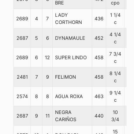
BRE
cpo
LADY
1 1/4
2689
4
7
436
60
CORTHORN
c
4 1/4
2687
5
6
DYNAMAULE
452
55
c
7 3/4
2689
6
12
SUPER LINDO
458
61
c
8 1/4
2481
7
9
FELIMON
458
56
c
9 1/4
2574
8
8
AGUA ROXA
463
54
c
NEGRA
10
2687
9
11
440
55
CARIÑOS
3/4
15