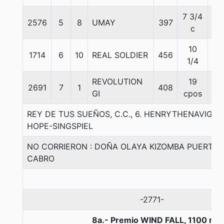
7 3/4
2576
5
8
UMAY
397
55
c
10
1714
6
10
REAL SOLDIER
456
56
1/4
REVOLUTION
19
2691
7
1
408
56
GI
cpos
REY DE TUS SUEÑOS, C.C., 6. HENRYTHENAVIGA
HOPE-SINGSPIEL
NO CORRIERON : DOÑA OLAYA KIZOMBA PUERTO 
CABRO
-2771-
8a.- Premio WIND FALL, 1100 me