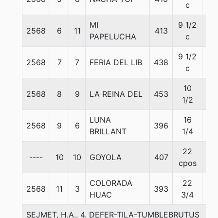
c
MI
9 1/2
2568
6
11
413
55
PAPELUCHA
c
9 1/2
2568
7
7
FERIA DEL LIB
438
55
c
10
2568
8
9
LA REINA DEL
453
55
1/2
LUNA
16
2568
9
6
396
55
BRILLANT
1/4
22
----
10
10
GOYOLA
407
55
cpos
COLORADA
22
2568
11
3
393
55
HUAC
3/4
SEJMET, H.A., 4. DEFER-TILA-TUMBLEBRUTUS