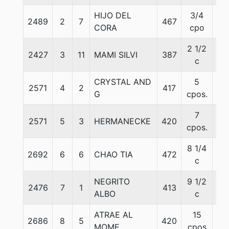
HIJO DEL
3/4
2489
2
7
467
57
CORA
cpo
2 1/2
2427
3
11
MAMI SILVI
387
56
c
CRYSTAL AND
5
2571
4
2
417
57
G
cpos.
7
2571
5
3
HERMANECKE
420
57
cpos.
8 1/4
2692
6
6
CHAO TIA
472
55
c
NEGRITO
9 1/2
2476
7
1
413
57
ALBO
c
ATRAE AL
15
2686
8
5
420
57
MOME
cpos