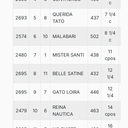
c
QUERIDA
7 1/4
2693
5
8
437
55
TATO
c
8 1/4
2574
6
10
MALABARI
502
56
c
11
2480
7
1
MISTER SANTI
438
56
cpos
12
2695
8
11
BELLE SATINE
432
55
1/4
12
2695
9
7
GATO LOIRA
446
56
1/4
REINA
14
2479
10
6
463
56
NAUTICA
cpos
16