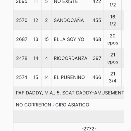
2695
11
5
NO EXISTE
422
57
1/2
16
2570
12
2
SANDOCAÑA
455
57
1/2
20
2687
13
15
ELLA SOY YO
468
55
cpos
21
2478
14
4
RICCORDANZA
397
55
cpos
21
2574
15
14
EL PURENINO
466
56
3/4
PAF DADDY, M.A., 5. SCAT DADDY-AMUSEMENT-
NO CORRIERON : GIRO ASIATICO
-2772-