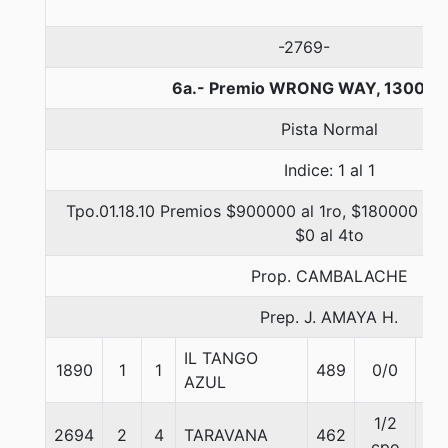
-2769-
6a.- Premio WRONG WAY, 1300 m
Pista Normal
Indice: 1 al 1
Tpo.01.18.10 Premios $900000 al 1ro, $180000 al 
$0 al 4to
Prop. CAMBALACHE
Prep. J. AMAYA H.
IL TANGO
1890
1
1
489
0/0
55
AZUL
1/2
2694
2
4
TARAVANA
462
54
cpo