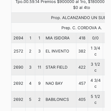
Tpo.00.59.14 Premios $900000 al 1ro, $180000 al 
$0 al 4to
Prop. ALCANZANDO UN SUEÑ
Prep. C. CORDOVA A.
2694
1
1
MIA ISIDORA
418
0/0
56
1 3/4
2572
2
3
EL INVENTO
382
56
c
3 1/2
2690
3
11
STAR FIELD
422
56
c
4 3/4
2692
4
9
NAO BAY
457
56
c
5 1/2
2692
5
2
BABILONICS
405
56
c