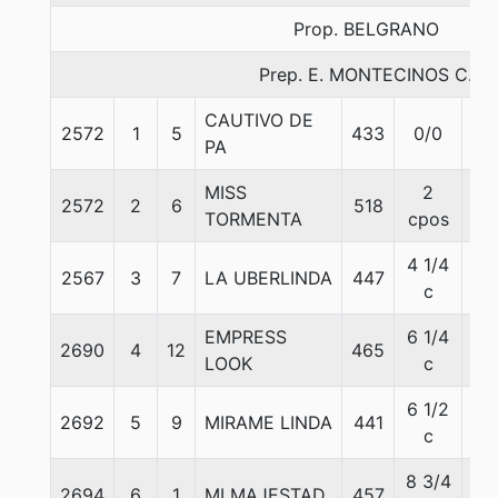
Prop. BELGRANO
Prep. E. MONTECINOS C.
CAUTIVO DE
2572
1
5
433
0/0
56
PA
MISS
2
2572
2
6
518
56
TORMENTA
cpos
4 1/4
2567
3
7
LA UBERLINDA
447
56
c
EMPRESS
6 1/4
2690
4
12
465
56
LOOK
c
6 1/2
2692
5
9
MIRAME LINDA
441
56
c
8 3/4
2694
6
1
MI MAJESTAD
457
56