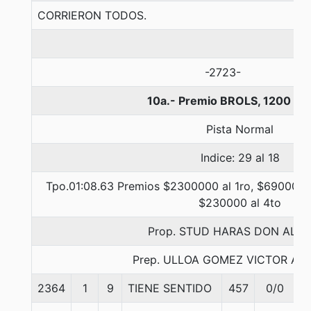
CORRIERON TODOS.
-2723-
10a.- Premio BROLS, 1200 me
Pista Normal
Indice: 29 al 18
Tpo.01:08.63 Premios $2300000 al 1ro, $690000 a
$230000 al 4to
Prop. STUD HARAS DON ALB
Prep. ULLOA GOMEZ VICTOR A
2364
1
9
TIENE SENTIDO
457
0/0
5