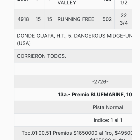
VALLEY
1/2
22
4918
15
15
RUNNING FREE
502
5
3/4
DONDE GUAPA, H.T., 5. DANGEROUS MIDGE-UNO
(USA)
CORRIERON TODOS.
-2726-
13a.- Premio BLUEMARINE, 1000
Pista Normal
Indice: 1 al 1
Tpo.01:00.51 Premios $1650000 al 1ro, $495000 a