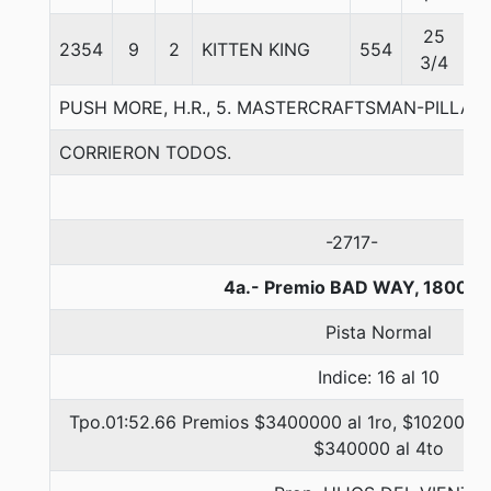
25
2354
9
2
KITTEN KING
554
5
3/4
PUSH MORE, H.R., 5. MASTERCRAFTSMAN-PILLAME
CORRIERON TODOS.
-2717-
4a.- Premio BAD WAY, 1800 m
Pista Normal
Indice: 16 al 10
Tpo.01:52.66 Premios $3400000 al 1ro, $1020000 
$340000 al 4to