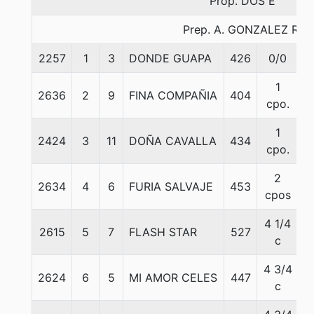
Prop. DOS E
Prep. A. GONZALEZ R.
2257
1
3
DONDE GUAPA
426
0/0
5
1
2636
2
9
FINA COMPAÑIA
404
5
cpo.
1
2424
3
11
DOÑA CAVALLA
434
5
cpo.
2
2634
4
6
FURIA SALVAJE
453
5
cpos
4 1/4
2615
5
7
FLASH STAR
527
5
c
4 3/4
2624
6
5
MI AMOR CELES
447
5
c