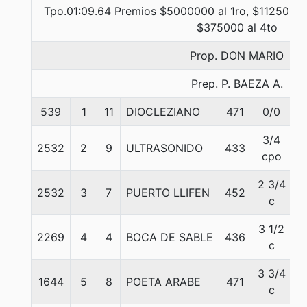
Tpo.01:09.64 Premios $5000000 al 1ro, $1125000 
$375000 al 4to
Prop. DON MARIO
Prep. P. BAEZA A.
539
1
11
DIOCLEZIANO
471
0/0
5
3/4
2532
2
9
ULTRASONIDO
433
5
cpo
2 3/4
2532
3
7
PUERTO LLIFEN
452
5
c
3 1/2
2269
4
4
BOCA DE SABLE
436
5
c
3 3/4
1644
5
8
POETA ARABE
471
5
c