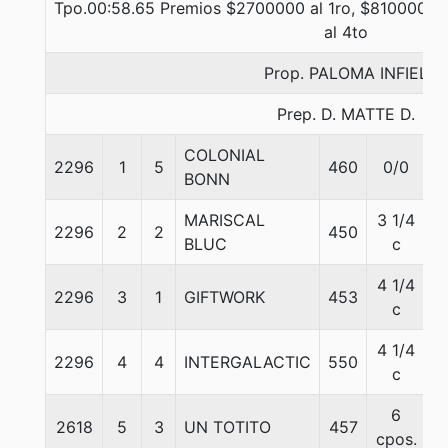
Tpo.00:58.65 Premios $2700000 al 1ro, $810000 al
al 4to
Prop. PALOMA INFIEL
Prep. D. MATTE D.
COLONIAL
2296
1
5
460
0/0
5
BONN
MARISCAL
3 1/4
2296
2
2
450
5
BLUC
c
4 1/4
2296
3
1
GIFTWORK
453
5
c
4 1/4
2296
4
4
INTERGALACTIC
550
5
c
6
2618
5
3
UN TOTITO
457
5
cpos.