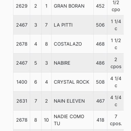
1/2
2629
2
1
GRAN BORAN
452
5
cpo
1 1/4
2467
3
7
LA PITTI
506
5
c
1 1/2
2678
4
8
COSTALAZO
468
5
c
2
2467
5
3
NABIRE
486
5
cpos
4 1/4
1400
6
4
CRYSTAL ROCK
508
6
c
4 1/4
2631
7
2
NAIN ELEVEN
467
5
c
NADIE COMO
7
2678
8
10
418
5
TU
cpos.