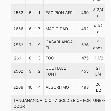
3 3/4
2552
5
1
ESCIPION AFRI
490
5
c
4 1/2
2656
6
7
MAGIC DAD
492
5
c
CASABLANCA
9
2552
7
9
536
5
FI
cpos.
2611
8
3
TOC
475
11 1/2
5
QUE HACE
21
2562
9
2
455
5
TONT
3/4
26
2289
10
4
ALGORITMO
493
6
1/2
TANGANANICA, C.C., 7. SOLDIER OF FORTUNE-M
COURT