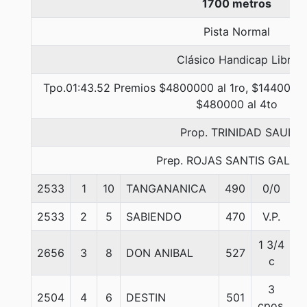
1700 metros
Pista Normal
Clásico Handicap Libre
Tpo.01:43.52 Premios $4800000 al 1ro, $1440000 
$480000 al 4to
Prop. TRINIDAD SAUL
Prep. ROJAS SANTIS GALIN
2533
1
10
TANGANANICA
490
0/0
5
2533
2
5
SABIENDO
470
V.P.
5
1 3/4
2656
3
8
DON ANIBAL
527
5
c
3
2504
4
6
DESTIN
501
5
cpos.