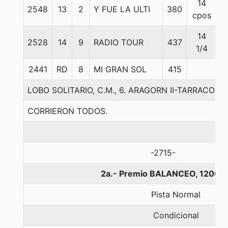
14
2548
13
2
Y FUE LA ULTI
380
5
cpos
14
2528
14
9
RADIO TOUR
437
5
1/4
2441
RD
8
MI GRAN SOL
415
5
LOBO SOLITARIO, C.M., 6. ARAGORN II-TARRACO
CORRIERON TODOS.
-2715-
2a.- Premio BALANCEO, 1200 
Pista Normal
Condicional