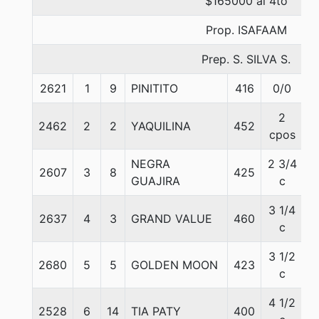
$165000 al 4to
Prop. ISAFAAM
Prep. S. SILVA S.
2621
1
9
PINITITO
416
0/0
5
2
2462
2
2
YAQUILINA
452
5
cpos
NEGRA
2 3/4
2607
3
8
425
5
GUAJIRA
c
3 1/4
2637
4
3
GRAND VALUE
460
5
c
3 1/2
2680
5
5
GOLDEN MOON
423
5
c
4 1/2
2528
6
14
TIA PATY
400
5