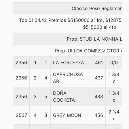
Clásico Peso Reglamento
Tpo.01:34.42 Premios $5150000 al 1ro, $1287500 
$515000 al 4to
Prop. STUD LA NONNA LTD
Prep. ULLOA GOMEZ VICTOR A
2356
1
1
LA FORTEZZA
461
0/0
5
CAPRICHOSA
1 3/4
2356
2
4
437
5
AR
c
DOÑA
1 3/4
2356
3
5
483
5
COCKETA
c
2 1/4
2537
4
3
GREY MOON
456
5
c