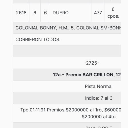
6
2618
6
6
DUERO
477
5
cpos.
COLONIAL BONNY, H.M., 5. COLONIALISM-BONNY
CORRIERON TODOS.
-2725-
12a.- Premio BAR CRILLON, 1200
Pista Normal
Indice: 7 al 3
Tpo.01:11.91 Premios $2000000 al 1ro, $600000 a
$200000 al 4to