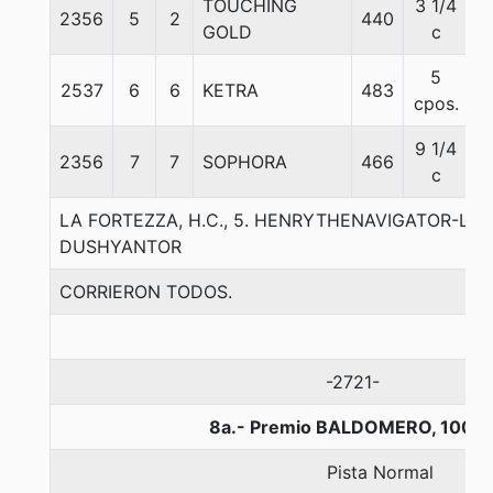
TOUCHING
3 1/4
2356
5
2
440
5
GOLD
c
5
2537
6
6
KETRA
483
5
cpos.
9 1/4
2356
7
7
SOPHORA
466
5
c
LA FORTEZZA, H.C., 5. HENRYTHENAVIGATOR-LAD
DUSHYANTOR
CORRIERON TODOS.
-2721-
8a.- Premio BALDOMERO, 1000 
Pista Normal