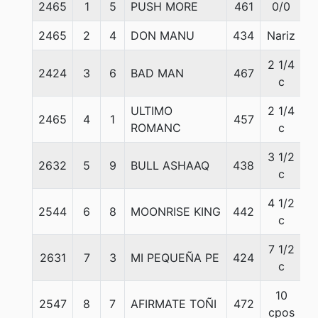
2465
1
5
PUSH MORE
461
0/0
5
2465
2
4
DON MANU
434
Nariz
5
2 1/4
2424
3
6
BAD MAN
467
5
c
ULTIMO
2 1/4
2465
4
1
457
5
ROMANC
c
3 1/2
2632
5
9
BULL ASHAAQ
438
5
c
4 1/2
2544
6
8
MOONRISE KING
442
5
c
7 1/2
2631
7
3
MI PEQUEÑA PE
424
5
c
10
2547
8
7
AFIRMATE TOÑI
472
5
cpos