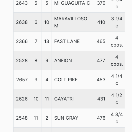
2643
5
5
MI GUAGUITA C
370
5
c
MARAVILLOSO
3 1/4
2638
6
10
410
5
M
c
4
2366
7
13
FAST LANE
465
5
cpos.
4
2528
8
9
ANFION
477
5
cpos.
4 1/4
2657
9
4
COLT PIKE
453
5
c
4 1/2
2626
10
11
GAYATRI
431
5
c
4 3/4
2548
11
2
SUN GRAY
476
5
c