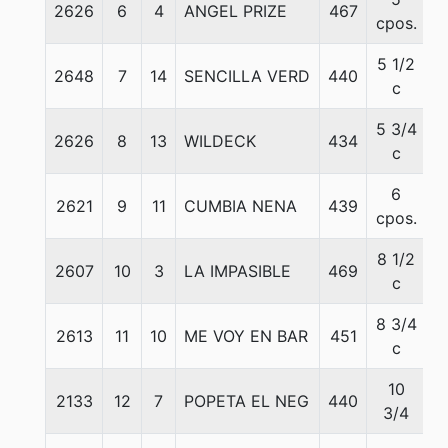
2626
6
4
ANGEL PRIZE
467
5
cpos.
5 1/2
2648
7
14
SENCILLA VERD
440
5
c
5 3/4
2626
8
13
WILDECK
434
5
c
6
2621
9
11
CUMBIA NENA
439
5
cpos.
8 1/2
2607
10
3
LA IMPASIBLE
469
5
c
8 3/4
2613
11
10
ME VOY EN BAR
451
5
c
10
2133
12
7
POPETA EL NEG
440
5
3/4