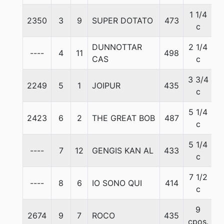
1 1/4
2350
3
9
SUPER DOTATO
473
5
c
DUNNOTTAR
2 1/4
----
4
11
498
5
CAS
c
3 3/4
2249
5
1
JOIPUR
435
5
c
5 1/4
2423
6
2
THE GREAT BOB
487
5
c
5 1/4
----
7
12
GENGIS KAN AL
433
5
c
7 1/2
----
8
6
IO SONO QUI
414
5
c
9
2674
9
7
ROCO
435
5
cpos.