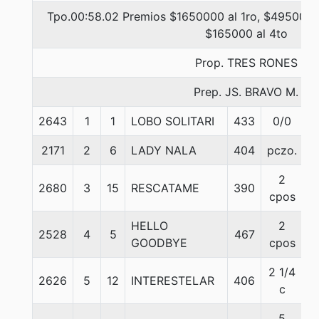
Tpo.00:58.02 Premios $1650000 al 1ro, $495000 a
$165000 al 4to
Prop. TRES RONES
Prep. JS. BRAVO M.
2643
1
1
LOBO SOLITARI
433
0/0
5
2171
2
6
LADY NALA
404
pczo.
5
2
2680
3
15
RESCATAME
390
5
cpos
HELLO
2
2528
4
5
467
5
GOODBYE
cpos
2 1/4
2626
5
12
INTERESTELAR
406
5
c
5