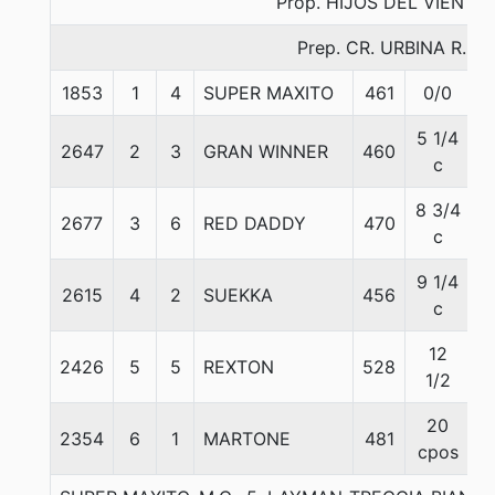
Prop. HIJOS DEL VIENTO
Prep. CR. URBINA R.
1853
1
4
SUPER MAXITO
461
0/0
5
5 1/4
2647
2
3
GRAN WINNER
460
5
c
8 3/4
2677
3
6
RED DADDY
470
5
c
9 1/4
2615
4
2
SUEKKA
456
5
c
12
2426
5
5
REXTON
528
5
1/2
20
2354
6
1
MARTONE
481
5
cpos