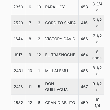
3 3/4
2350
6
10
PARA HOY
453
5
c
5 1/2
2529
7
3
GORDITO SIMPA
416
5
c
7 1/2
1644
8
2
VICTORY DAVID
466
5
c
8
1917
9
12
EL TRASNOCHE
464
5
cpos.
8 1/2
2401
10
1
MILLALEMU
486
5
c
DON
9 1/2
2416
11
5
467
5
QUILLAGUA
c
10
2532
12
6
GRAN DIABLITO
459
5
1/4