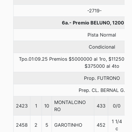
-2719-
6a.- Premio BELUNO, 1200 me
Pista Normal
Condicional
Tpo.01:09.25 Premios $5000000 al 1ro, $1125000 
$375000 al 4to
Prop. FUTRONO
Prep. CL. BERNAL G.
MONTALCINO
2423
1
10
433
0/0
5
RO
1 1/4
2458
2
5
GAROTINHO
452
5
c