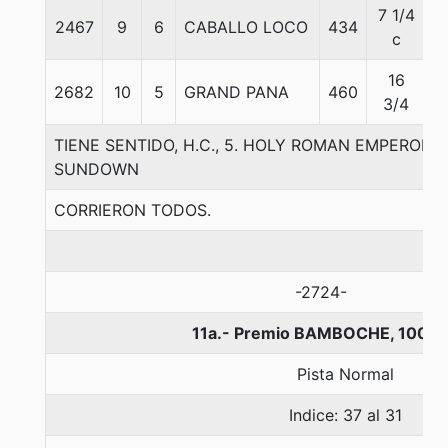
7 1/4
2467
9
6
CABALLO LOCO
434
5
c
16
2682
10
5
GRAND PANA
460
5
3/4
TIENE SENTIDO, H.C., 5. HOLY ROMAN EMPEROR
SUNDOWN
CORRIERON TODOS.
-2724-
11a.- Premio BAMBOCHE, 1000 
Pista Normal
Indice: 37 al 31