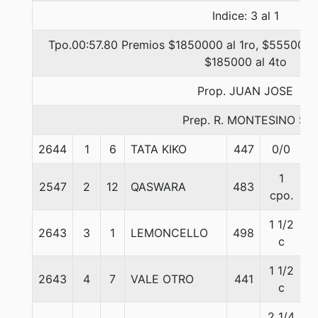
Indice: 3 al 1
Tpo.00:57.80 Premios $1850000 al 1ro, $555000 a
$185000 al 4to
Prop. JUAN JOSE
Prep. R. MONTESINO S.
2644
1
6
TATA KIKO
447
0/0
5
1
2547
2
12
QASWARA
483
5
cpo.
1 1/2
2643
3
1
LEMONCELLO
498
5
c
1 1/2
2643
4
7
VALE OTRO
441
5
c
2 1/4