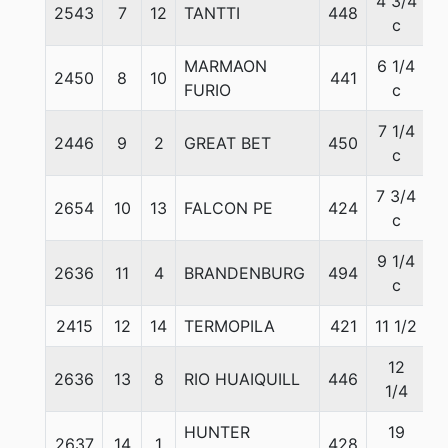
4 3/4
2543
7
12
TANTTI
448
5
c
MARMAON
6 1/4
2450
8
10
441
5
FURIO
c
7 1/4
2446
9
2
GREAT BET
450
5
c
7 3/4
2654
10
13
FALCON PE
424
5
c
9 1/4
2636
11
4
BRANDENBURG
494
5
c
2415
12
14
TERMOPILA
421
11 1/2
5
12
2636
13
8
RIO HUAIQUILL
446
5
1/4
HUNTER
19
2637
14
1
428
5