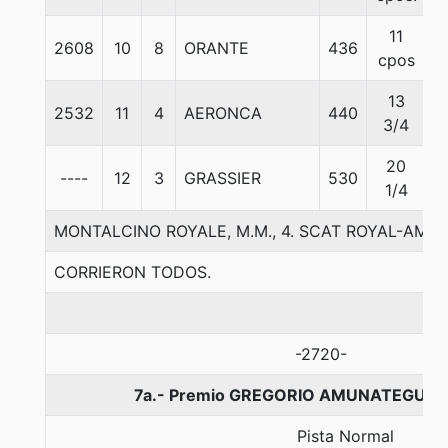
11
2608
10
8
ORANTE
436
5
cpos
13
2532
11
4
AERONCA
440
5
3/4
20
----
12
3
GRASSIER
530
5
1/4
MONTALCINO ROYALE, M.M., 4. SCAT ROYAL-AME
CORRIERON TODOS.
-2720-
7a.- Premio GREGORIO AMUNATEGUI J.
Pista Normal