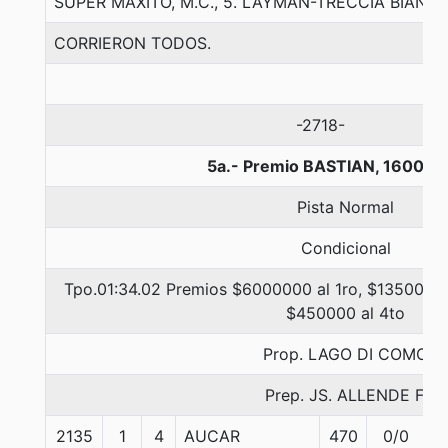
SUPER MAXITO, M.C., 5. LAYMAN-TRECCIA BIANC
CORRIERON TODOS.
-2718-
5a.- Premio BASTIAN, 1600 m
Pista Normal
Condicional
Tpo.01:34.02 Premios $6000000 al 1ro, $1350000 
$450000 al 4to
Prop. LAGO DI COMO
Prep. JS. ALLENDE F.
2135
1
4
AUCAR
470
0/0
5