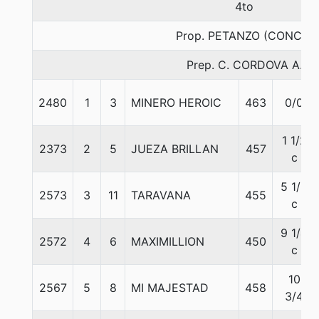
4to
Prop. PETANZO (CONCE)
Prep. C. CORDOVA A.
2480
1
3
MINERO HEROIC
463
0/0
1 1/2
2373
2
5
JUEZA BRILLAN
457
c
5 1/2
2573
3
11
TARAVANA
455
c
9 1/4
2572
4
6
MAXIMILLION
450
c
10
2567
5
8
MI MAJESTAD
458
3/4