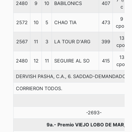
2480
9
10
BABILONICS
407
c
9
2572
10
5
CHAO TIA
473
cpos.
13
2567
11
3
LA TOUR D'ARG
399
cpos
13
2480
12
11
SEGUIRE AL SO
415
cpos
DERVISH PASHA, C.A., 6. SADDAD-DEMANDADOR
CORRIERON TODOS.
-2693-
9a.- Premio VIEJO LOBO DE MAR, 1