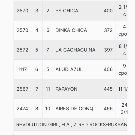
2 1/2
2570
3
2
ES CHICA
400
c
4
2570
4
6
DINKA CHICA
372
cpos.
8 1/2
2572
5
7
LA CACHAGUINA
397
c
9
1117
6
5
ALUD AZUL
406
cpos.
2567
7
11
PAPAYON
445
11 1/2
24
2474
8
10
AIRES DE CONQ
466
3/4
REVOLUTION GIRL, H.A., 7. RED ROCKS-RUKSANA-