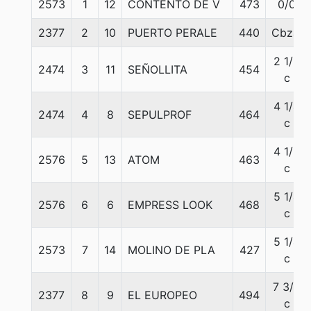
2573
1
12
CONTENTO DE V
473
0/0
2377
2
10
PUERTO PERALE
440
Cbza.
2 1/2
2474
3
11
SEÑOLLITA
454
c
4 1/4
2474
4
8
SEPULPROF
464
c
4 1/2
2576
5
13
ATOM
463
c
5 1/4
2576
6
6
EMPRESS LOOK
468
c
5 1/4
2573
7
14
MOLINO DE PLA
427
c
7 3/4
2377
8
9
EL EUROPEO
494
c