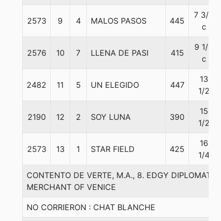
7 3/4
2573
9
4
MALOS PASOS
445
c
9 1/2
2576
10
7
LLENA DE PASI
415
c
13
2482
11
5
UN ELEGIDO
447
1/2
15
2190
12
2
SOY LUNA
390
1/2
16
2573
13
1
STAR FIELD
425
1/4
CONTENTO DE VERTE, M.A., 8. EDGY DIPLOMAT-M
MERCHANT OF VENICE
NO CORRIERON : CHAT BLANCHE