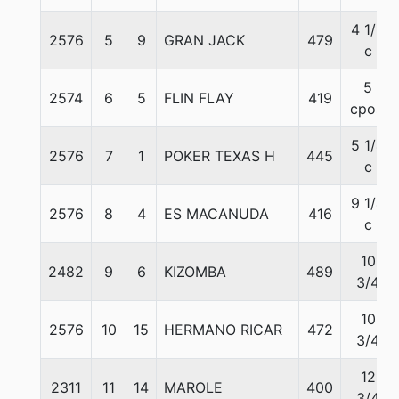
4 1/2
2576
5
9
GRAN JACK
479
c
5
2574
6
5
FLIN FLAY
419
cpos.
5 1/4
2576
7
1
POKER TEXAS H
445
c
9 1/4
2576
8
4
ES MACANUDA
416
c
10
2482
9
6
KIZOMBA
489
3/4
10
2576
10
15
HERMANO RICAR
472
3/4
12
2311
11
14
MAROLE
400
3/4