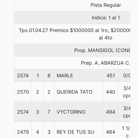
Pista Regular
Indice: 1 al 1
Tpo.01.04.27 Premios $1000000 al 1ro, $200000 al
al 4to
Prop. MANSIGOL (CONCE)
Prep. A. ABARZUA C.
2574
1
8
MARLE
451
0/0
3/4
2570
2
2
QUERIDA TATO
440
cpo
3/4
2574
3
7
VYCTORINO
494
cpo
1 1/4
2479
4
3
REY DE TUS SU
484
c