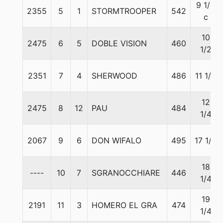
9 1/2
2355
5
1
STORMTROOPER
542
c
10
2475
6
5
DOBLE VISION
460
1/2
2351
7
4
SHERWOOD
486
11 1/4
12
2475
8
12
PAU
484
1/4
2067
9
6
DON WIFALO
495
17 1/4
18
----
10
7
SGRANOCCHIARE
446
1/4
19
2191
11
3
HOMERO EL GRA
474
1/4