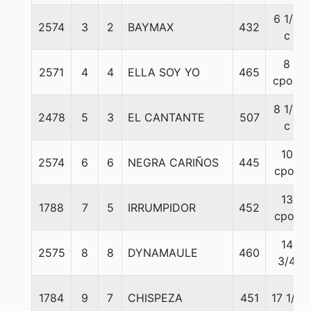
6 1/2
2574
3
2
BAYMAX
432
c
8
2571
4
4
ELLA SOY YO
465
cpos.
8 1/2
2478
5
3
EL CANTANTE
507
c
10
2574
6
6
NEGRA CARIÑOS
445
cpos
13
1788
7
5
IRRUMPIDOR
452
cpos
14
2575
8
8
DYNAMAULE
460
3/4
1784
9
7
CHISPEZA
451
17 1/2