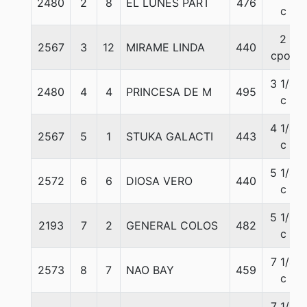
2480
2
8
EL LUNES PART
476
c
2
2567
3
12
MIRAME LINDA
440
cpos
3 1/4
2480
4
4
PRINCESA DE M
495
c
4 1/4
2567
5
1
STUKA GALACTI
443
c
5 1/4
2572
6
6
DIOSA VERO
440
c
5 1/2
2193
7
2
GENERAL COLOS
482
c
7 1/4
2573
8
7
NAO BAY
459
c
7 1/4