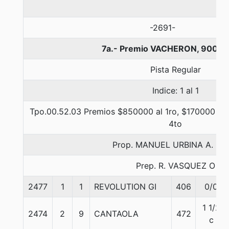
-2691-
7a.- Premio VACHERON, 900 m
Pista Regular
Indice: 1 al 1
Tpo.00.52.03 Premios $850000 al 1ro, $170000 al 2
4to
Prop. MANUEL URBINA A. (A
Prep. R. VASQUEZ O
2477
1
1
REVOLUTION GI
406
0/0
1 1/2
2474
2
9
CANTAOLA
472
c