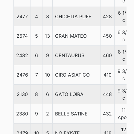
c
6 1/2
2477
4
3
CHICHITA PUFF
428
c
6 3/4
2574
5
13
GRAN MATEO
450
c
8 1/4
2482
6
9
CENTAURUS
460
c
9 3/4
2476
7
10
GIRO ASIATICO
410
c
9 3/4
2130
8
6
GATO LOIRA
448
c
11
2380
9
2
BELLE SATINE
432
cpos
12
2479
10
5
NO EXISTE
418