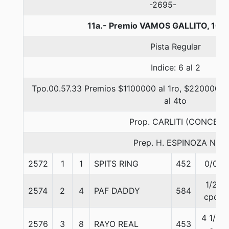
-2695-
11a.- Premio VAMOS GALLITO, 100
Pista Regular
Indice: 6 al 2
Tpo.00.57.33 Premios $1100000 al 1ro, $220000 al
al 4to
Prop. CARLITI (CONCE)
Prep. H. ESPINOZA N.
2572
1
1
SPITS RING
452
0/0
1/2
2574
2
4
PAF DADDY
584
cpo
4 1/4
2576
3
8
RAYO REAL
453