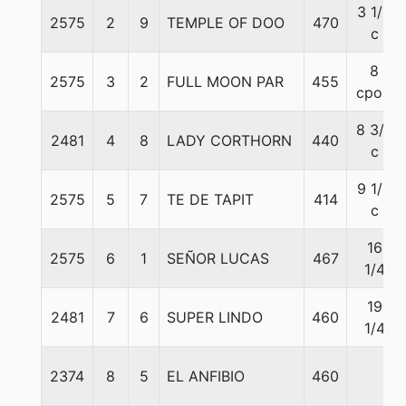
3 1/2
2575
2
9
TEMPLE OF DOO
470
c
8
2575
3
2
FULL MOON PAR
455
cpos.
8 3/4
2481
4
8
LADY CORTHORN
440
c
9 1/2
2575
5
7
TE DE TAPIT
414
c
16
2575
6
1
SEÑOR LUCAS
467
1/4
19
2481
7
6
SUPER LINDO
460
1/4
2374
8
5
EL ANFIBIO
460