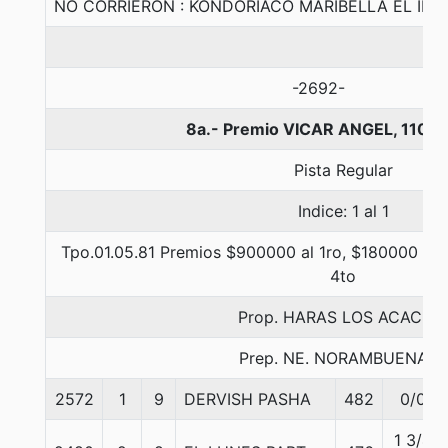
NO CORRIERON : KONDORIACO MARIBELLA EL IN
-2692-
8a.- Premio VICAR ANGEL, 1100 
Pista Regular
Indice: 1 al 1
Tpo.01.05.81 Premios $900000 al 1ro, $180000 al 2
4to
Prop. HARAS LOS ACACIOS
Prep. NE. NORAMBUENA B.
2572
1
9
DERVISH PASHA
482
0/0
1 3/4