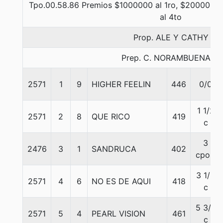
Tpo.00.58.86 Premios $1000000 al 1ro, $200000 al
al 4to
Prop. ALE Y CATHY
Prep. C. NORAMBUENA B.
2571
1
9
HIGHER FEELIN
446
0/0
1 1/2
2571
2
8
QUE RICO
419
c
3
2476
3
1
SANDRUCA
402
cpos.
3 1/2
2571
4
6
NO ES DE AQUI
418
c
5 3/4
2571
5
4
PEARL VISION
461
c