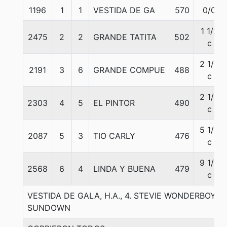
1196
1
1
VESTIDA DE GA
570
0/0
1 1/2
2475
2
2
GRANDE TATITA
502
c
2 1/2
2191
3
6
GRANDE COMPUE
488
c
2 1/2
2303
4
5
EL PINTOR
490
c
5 1/4
2087
5
3
TIO CARLY
476
c
9 1/4
2568
6
4
LINDA Y BUENA
479
c
VESTIDA DE GALA, H.A., 4. STEVIE WONDERBOY-
SUNDOWN