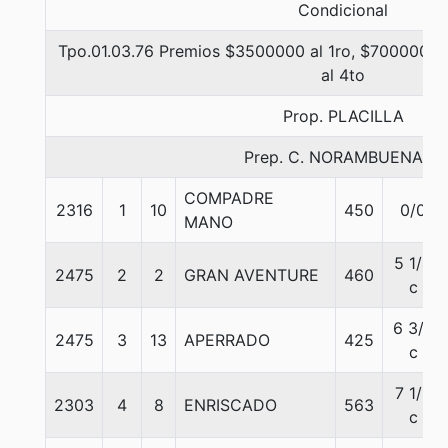
Condicional
Tpo.01.03.76 Premios $3500000 al 1ro, $700000 al
al 4to
Prop. PLACILLA
Prep. C. NORAMBUENA B.
COMPADRE
2316
1
10
450
0/0
MANO
5 1/4
2475
2
2
GRAN AVENTURE
460
c
6 3/4
2475
3
13
APERRADO
425
c
7 1/2
2303
4
8
ENRISCADO
563
c