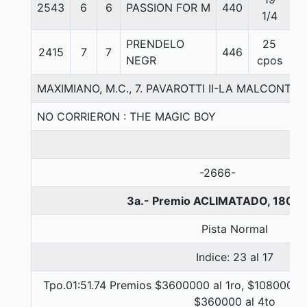
2543
6
6
PASSION FOR M
440
5
1/4
PRENDELO
25
2415
7
7
446
5
NEGR
cpos
MAXIMIANO, M.C., 7. PAVAROTTI II-LA MALCONTE
NO CORRIERON : THE MAGIC BOY
-2666-
3a.- Premio ACLIMATADO, 1800 
Pista Normal
Indice: 23 al 17
Tpo.01:51.74 Premios $3600000 al 1ro, $1080000 a
$360000 al 4to