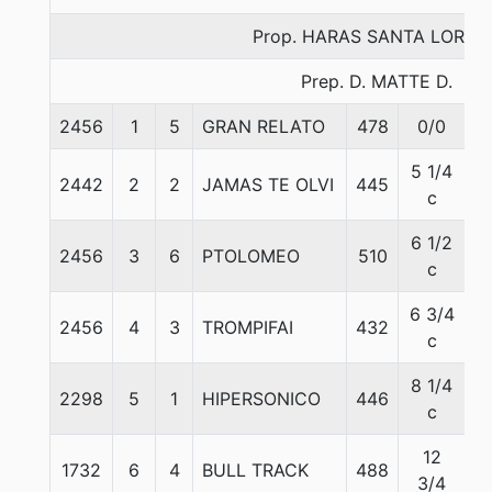
Prop. HARAS SANTA LORET
Prep. D. MATTE D.
2456
1
5
GRAN RELATO
478
0/0
5
5 1/4
2442
2
2
JAMAS TE OLVI
445
5
c
6 1/2
2456
3
6
PTOLOMEO
510
5
c
6 3/4
2456
4
3
TROMPIFAI
432
5
c
8 1/4
2298
5
1
HIPERSONICO
446
5
c
12
1732
6
4
BULL TRACK
488
5
3/4