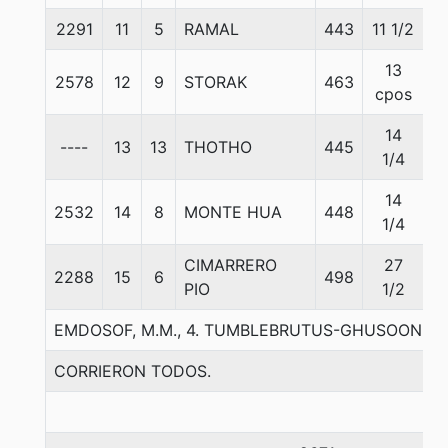
2291
11
5
RAMAL
443
11 1/2
5
13
2578
12
9
STORAK
463
5
cpos
14
----
13
13
THOTHO
445
5
1/4
14
2532
14
8
MONTE HUA
448
5
1/4
CIMARRERO
27
2288
15
6
498
5
PIO
1/2
EMDOSOF, M.M., 4. TUMBLEBRUTUS-GHUSOON-R
CORRIERON TODOS.