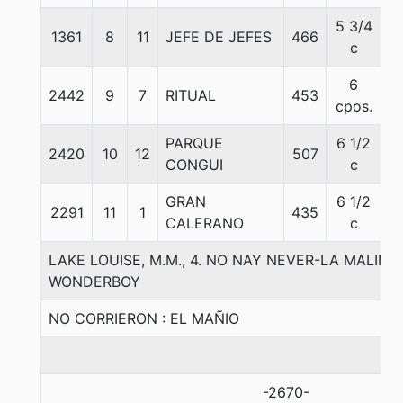
5 3/4
1361
8
11
JEFE DE JEFES
466
5
c
6
2442
9
7
RITUAL
453
5
cpos.
PARQUE
6 1/2
2420
10
12
507
5
CONGUI
c
GRAN
6 1/2
2291
11
1
435
5
CALERANO
c
LAKE LOUISE, M.M., 4. NO NAY NEVER-LA MALINC
WONDERBOY
NO CORRIERON : EL MAÑIO
-2670-