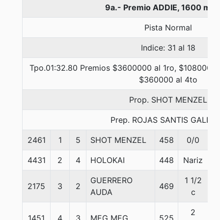
9a.- Premio ADDIE, 1600 met
Pista Normal
Indice: 31 al 18
Tpo.01:32.80 Premios $3600000 al 1ro, $1080000 a
$360000 al 4to
Prop. SHOT MENZEL
Prep. ROJAS SANTIS GALIN
2461
1
5
SHOT MENZEL
458
0/0
5
4431
2
4
HOLOKAI
448
Nariz
5
GUERRERO
1 1/2
2175
3
2
469
5
AUDA
c
2
1451
4
3
MEG MEG
525
5