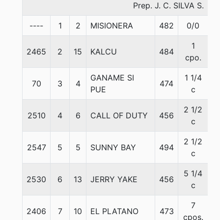
Prep. J. C. SILVA S.
----
1
2
MISIONERA
482
0/0
5
1
2465
2
15
KALCU
484
5
cpo.
GANAME SI
1 1/4
70
3
4
474
5
PUE
c
2 1/2
2510
4
6
CALL OF DUTY
456
5
c
2 1/2
2547
5
5
SUNNY BAY
494
5
c
5 1/4
2530
6
13
JERRY YAKE
456
5
c
7
2406
7
10
EL PLATANO
473
5
cpos.