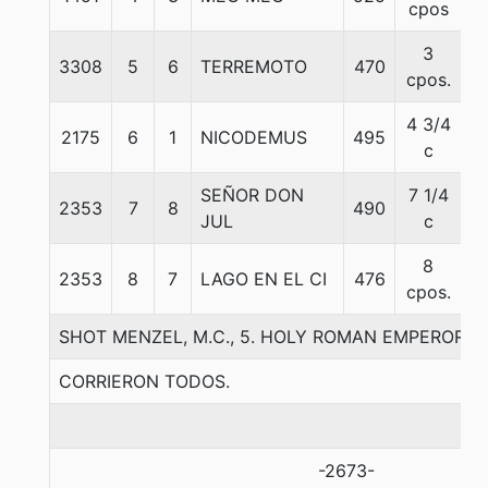
cpos
3
3308
5
6
TERREMOTO
470
5
cpos.
4 3/4
2175
6
1
NICODEMUS
495
5
c
SEÑOR DON
7 1/4
2353
7
8
490
5
JUL
c
8
2353
8
7
LAGO EN EL CI
476
5
cpos.
SHOT MENZEL, M.C., 5. HOLY ROMAN EMPEROR-MI
CORRIERON TODOS.
-2673-