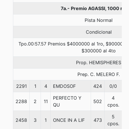
7a.- Premio AGASSI, 1000 me
Pista Normal
Condicional
Tpo.00:57.57 Premios $4000000 al 1ro, $900000 a
$300000 al 4to
Prop. HEMISPHERES
Prep. C. MELERO F.
2291
1
4
EMDOSOF
424
0/0
5
PERFECTO Y
4
2288
2
11
502
5
QU
cpos.
5
2458
3
1
ONCE IN A LIF
473
5
cpos.