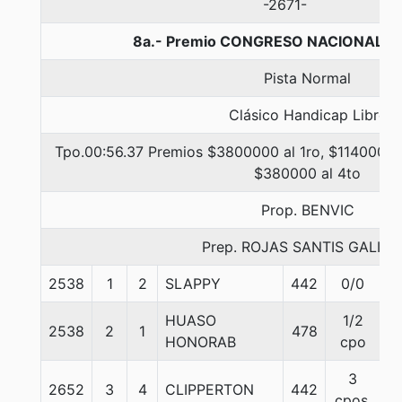
-2671-
8a.- Premio CONGRESO NACIONAL, 1
Pista Normal
Clásico Handicap Libre
Tpo.00:56.37 Premios $3800000 al 1ro, $1140000 a
$380000 al 4to
Prop. BENVIC
Prep. ROJAS SANTIS GALIN
2538
1
2
SLAPPY
442
0/0
5
HUASO
1/2
2538
2
1
478
5
HONORAB
cpo
3
2652
3
4
CLIPPERTON
442
5
cpos.