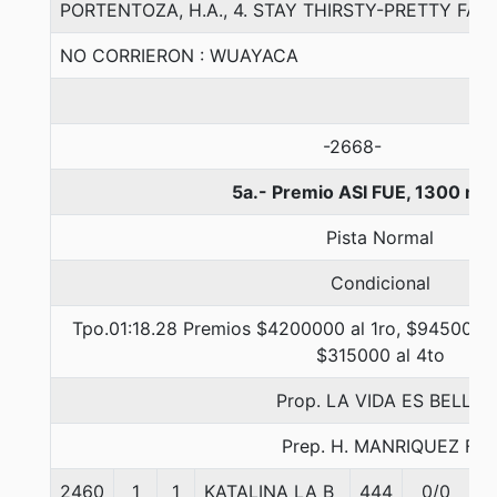
PORTENTOZA, H.A., 4. STAY THIRSTY-PRETTY FA
NO CORRIERON : WUAYACA
-2668-
5a.- Premio ASI FUE, 1300 me
Pista Normal
Condicional
Tpo.01:18.28 Premios $4200000 al 1ro, $945000 a
$315000 al 4to
Prop. LA VIDA ES BELLA
Prep. H. MANRIQUEZ F.
2460
1
1
KATALINA LA B
444
0/0
5