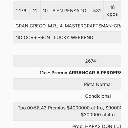
18
2176
11
10
BIEN PENSADO
531
5
cpos
GRAN GRECO, M.R., 4. MASTERCRAFTSMAN-GRACI
NO CORRIERON : LUCKY WEEKEND
-2674-
11a.- Premio ARRANCAR A PERDERSE, 
Pista Normal
Condicional
Tpo.00:58.42 Premios $4000000 al 1ro, $900000 a
$300000 al 4to
Prop. HARAS DON LUIS