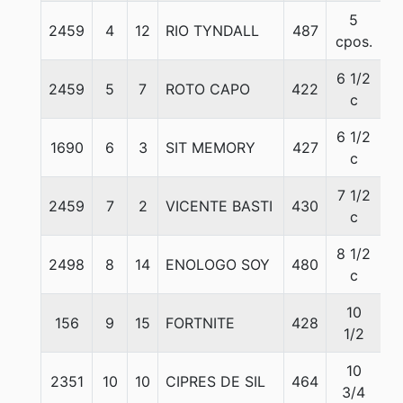
5
2459
4
12
RIO TYNDALL
487
5
cpos.
6 1/2
2459
5
7
ROTO CAPO
422
5
c
6 1/2
1690
6
3
SIT MEMORY
427
5
c
7 1/2
2459
7
2
VICENTE BASTI
430
5
c
8 1/2
2498
8
14
ENOLOGO SOY
480
5
c
10
156
9
15
FORTNITE
428
5
1/2
10
2351
10
10
CIPRES DE SIL
464
5
3/4