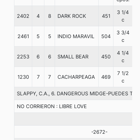
3 1/4
2402
4
8
DARK ROCK
451
5
c
3 3/4
2461
5
5
INDIO MARAVIL
504
5
c
4 1/4
2253
6
6
SMALL BEAR
450
6
c
7 1/2
1230
7
7
CACHARPEAGA
469
5
c
SLAPPY, C.A., 6. DANGEROUS MIDGE-PUEDES TU
NO CORRIERON : LIBRE LOVE
-2672-