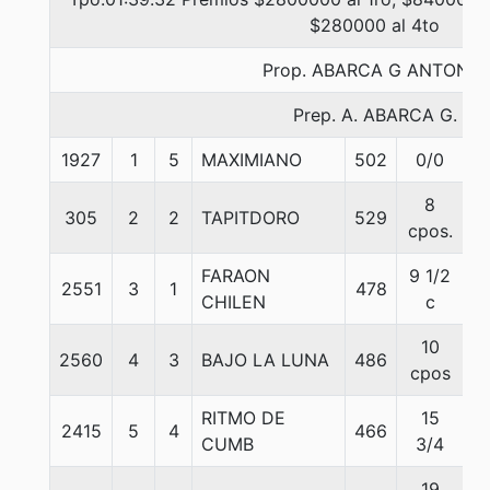
$280000 al 4to
Prop. ABARCA G ANTONIO
Prep. A. ABARCA G.
1927
1
5
MAXIMIANO
502
0/0
5
8
305
2
2
TAPITDORO
529
5
cpos.
FARAON
9 1/2
2551
3
1
478
5
CHILEN
c
10
2560
4
3
BAJO LA LUNA
486
5
cpos
RITMO DE
15
2415
5
4
466
5
CUMB
3/4
19