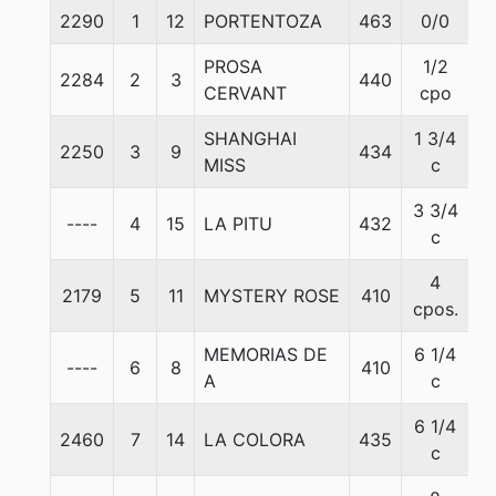
2290
1
12
PORTENTOZA
463
0/0
5
PROSA
1/2
2284
2
3
440
5
CERVANT
cpo
SHANGHAI
1 3/4
2250
3
9
434
5
MISS
c
3 3/4
----
4
15
LA PITU
432
5
c
4
2179
5
11
MYSTERY ROSE
410
5
cpos.
MEMORIAS DE
6 1/4
----
6
8
410
5
A
c
6 1/4
2460
7
14
LA COLORA
435
5
c