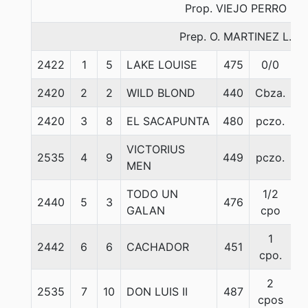
Prop. VIEJO PERRO
Prep. O. MARTINEZ L.
2422
1
5
LAKE LOUISE
475
0/0
5
2420
2
2
WILD BLOND
440
Cbza.
5
2420
3
8
EL SACAPUNTA
480
pczo.
5
VICTORIUS
2535
4
9
449
pczo.
5
MEN
TODO UN
1/2
2440
5
3
476
5
GALAN
cpo
1
2442
6
6
CACHADOR
451
5
cpo.
2
2535
7
10
DON LUIS II
487
5
cpos