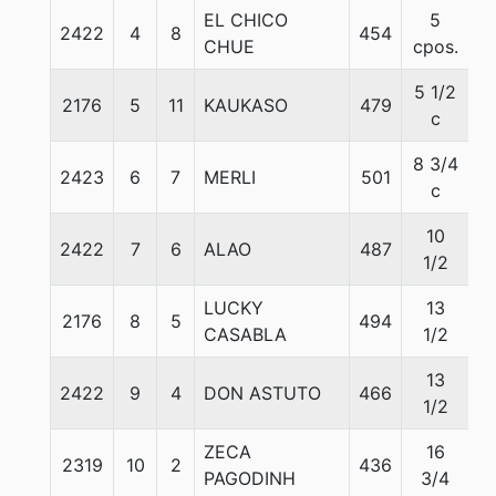
EL CHICO
5
2422
4
8
454
5
CHUE
cpos.
5 1/2
2176
5
11
KAUKASO
479
5
c
8 3/4
2423
6
7
MERLI
501
5
c
10
2422
7
6
ALAO
487
5
1/2
LUCKY
13
2176
8
5
494
5
CASABLA
1/2
13
2422
9
4
DON ASTUTO
466
5
1/2
ZECA
16
2319
10
2
436
5
PAGODINH
3/4