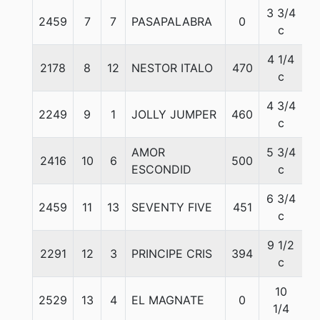
3 3/4
2459
7
7
PASAPALABRA
0
5
c
4 1/4
2178
8
12
NESTOR ITALO
470
5
c
4 3/4
2249
9
1
JOLLY JUMPER
460
5
c
AMOR
5 3/4
2416
10
6
500
5
ESCONDID
c
6 3/4
2459
11
13
SEVENTY FIVE
451
5
c
9 1/2
2291
12
3
PRINCIPE CRIS
394
5
c
10
2529
13
4
EL MAGNATE
0
5
1/4