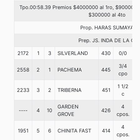
Tpo.00:58.39 Premios $4000000 al 1ro, $900000 a
$300000 al 4to
Prop. HARAS SUMAYA
Prep. JS. INDA DE LA C.
2172
1
3
SILVERLAND
430
0/0
5
3/4
2558
2
1
PACHEMA
445
5
cpo
1 1/2
2233
3
2
TRIBERNA
451
5
c
GARDEN
4
----
4
10
426
5
GROVE
cpos.
4
1951
5
6
CHINITA FAST
414
5
cpos.