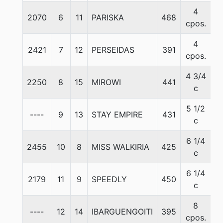
4
2070
6
11
PARISKA
468
5
cpos.
4
2421
7
12
PERSEIDAS
391
5
cpos.
4 3/4
2250
8
15
MIROWI
441
5
c
5 1/2
----
9
13
STAY EMPIRE
431
5
c
6 1/4
2455
10
8
MISS WALKIRIA
425
5
c
6 1/4
2179
11
9
SPEEDLY
450
5
c
8
----
12
14
IBARGUENGOITI
395
5
cpos.