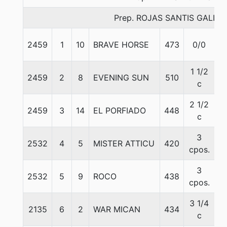
Prep. ROJAS SANTIS GALIN
2459
1
10
BRAVE HORSE
473
0/0
5
1 1/2
2459
2
8
EVENING SUN
510
5
c
2 1/2
2459
3
14
EL PORFIADO
448
5
c
3
2532
4
5
MISTER ATTICU
420
5
cpos.
3
2532
5
9
ROCO
438
5
cpos.
3 1/4
2135
6
2
WAR MICAN
434
5
c