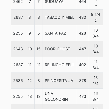
2462
7
7
SUDUAYA
464
5
c
9 1/4
2637
8
3
TABACO Y MIEL
430
5
c
10
2255
9
5
SANTA PAZ
428
5
3/4
10
2648
10
15
POOR GHOST
447
5
3/4
11
2637
11
11
RELINCHO FELI
402
5
3/4
15
2536
12
8
PRINCESITA JA
378
5
1/4
UNA
16
2255
13
13
473
5
GOLONDRIN
3/4