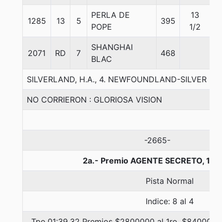
PERLA DE
13
1285
13
5
395
5
POPE
1/2
SHANGHAI
2071
RD
7
468
5
BLAC
SILVERLAND, H.A., 4. NEWFOUNDLAND-SILVER QU
NO CORRIERON : GLORIOSA VISION
-2665-
2a.- Premio AGENTE SECRETO, 160
Pista Normal
Indice: 8 al 4
Tpo.01:39.32 Premios $2800000 al 1ro, $840000 a