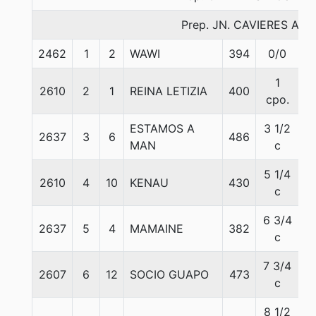
Prep. JN. CAVIERES A.
2462
1
2
WAWI
394
0/0
5
1
2610
2
1
REINA LETIZIA
400
5
cpo.
ESTAMOS A
3 1/2
2637
3
6
486
5
MAN
c
5 1/4
2610
4
10
KENAU
430
5
c
6 3/4
2637
5
4
MAMAINE
382
5
c
7 3/4
2607
6
12
SOCIO GUAPO
473
5
c
8 1/2