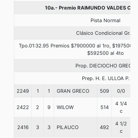
10a.- Premio RAIMUNDO VALDES C., 
Pista Normal
Clásico Condicional Gr. 3
Tpo.01:32.95 Premios $7900000 al 1ro, $1975000 a
$592500 al 4to
Prop. DIECIOCHO GRECO
Prep. H. E. ULLOA P.
2249
1
1
GRAN GRECO
509
0/0
5
4 1/4
2422
2
9
WILOW
514
5
c
4 1/2
2416
3
3
PILAUCO
492
5
c