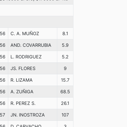
56
C. A. MUÑOZ
8.1
56
AND. COVARRUBIA
5.9
56
L. RODRIGUEZ
5.2
56
JS. FLORES
9
56
R. LIZAMA
15.7
56
A. ZUÑIGA
68.5
56
R. PEREZ S.
26.1
57
JN. INOSTROZA
107
56
D. CARVACHO
3