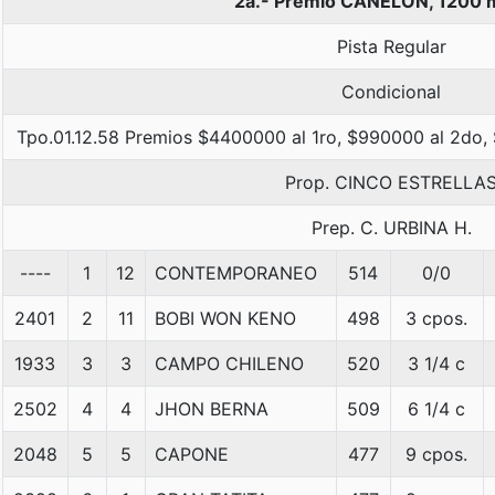
2a.- Premio CANELON, 1200 
Pista Regular
Condicional
Tpo.01.12.58 Premios $4400000 al 1ro, $990000 al 2do,
Prop. CINCO ESTRELLA
Prep. C. URBINA H.
----
1
12
CONTEMPORANEO
514
0/0
2401
2
11
BOBI WON KENO
498
3 cpos.
1933
3
3
CAMPO CHILENO
520
3 1/4 c
2502
4
4
JHON BERNA
509
6 1/4 c
2048
5
5
CAPONE
477
9 cpos.