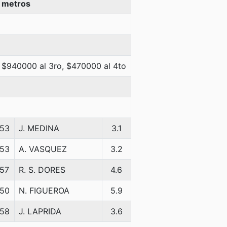
 metros
 $940000 al 3ro, $470000 al 4to
53
J. MEDINA
3.1
53
A. VASQUEZ
3.2
57
R. S. DORES
4.6
50
N. FIGUEROA
5.9
58
J. LAPRIDA
3.6