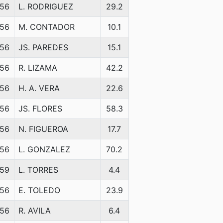
56
L. RODRIGUEZ
29.2
56
M. CONTADOR
10.1
56
JS. PAREDES
15.1
56
R. LIZAMA
42.2
56
H. A. VERA
22.6
56
JS. FLORES
58.3
56
N. FIGUEROA
17.7
56
L. GONZALEZ
70.2
59
L. TORRES
4.4
56
E. TOLEDO
23.9
56
R. AVILA
6.4