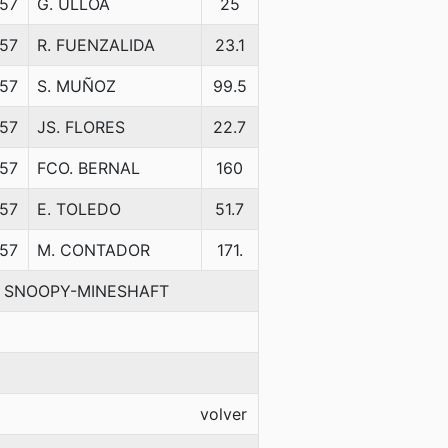
57
G. ULLOA
25
57
R. FUENZALIDA
23.1
57
S. MUÑOZ
99.5
57
JS. FLORES
22.7
57
FCO. BERNAL
160
57
E. TOLEDO
51.7
57
M. CONTADOR
171.
L SNOOPY-MINESHAFT
volver