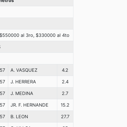
metros
 $550000 al 3ro, $330000 al 4to
S
57
A. VASQUEZ
4.2
57
J. HERRERA
2.4
57
J. MEDINA
2.7
57
JR. F. HERNANDE
15.2
57
B. LEON
27.7