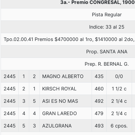
3a.- Premio CONGRESAL, 1900
Pista Regular
Indice: 33 al 25
Tpo.02.00.41 Premios $4700000 al 1ro, $1410000 al 2do,
Prop. SANTA ANA
Prep. R. BERNAL G.
2445
1
2
MAGNO ALBERTO
435
0/0
2445
2
1
KIRSCH ROYAL
460
1 1/2 c
2445
3
5
ASI ES NO MAS
492
2 1/4 c
2445
4
4
GRAN LAREDO
479
2 1/4 c
2445
5
3
AZULGRANA
493
6 cpos.