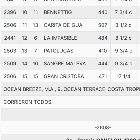
2396
10
11
BENNETTIG
440
7 3/4 c
2506
11
13
CARITA DE GUA
507
8 1/2 c
2441
12
6
LA IMPASIBLE
484
8 1/2 c
2503
13
7
PATOLUCAS
410
9 3/4 c
2509
14
10
SANGRE MALEVA
444
9 3/4 c
2506
15
15
GRAN CRISTOBA
471
17 1/4
OCEAN BREEZE, M.A., 9. OCEAN TERRACE-COSTA TROPI
CORRIERON TODOS.
-2608-