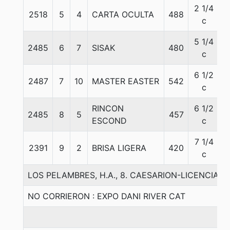
2 1/4
2518
5
4
CARTA OCULTA
488
5
c
5 1/4
2485
6
7
SISAK
480
5
c
6 1/2
2487
7
10
MASTER EASTER
542
5
c
RINCON
6 1/2
2485
8
5
457
5
ESCOND
c
7 1/4
2391
9
2
BRISA LIGERA
420
5
c
LOS PELAMBRES, H.A., 8. CAESARION-LICENCIAD
NO CORRIERON : EXPO DANI RIVER CAT