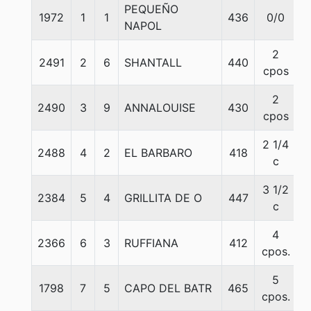
PEQUEÑO
1972
1
1
436
0/0
5
NAPOL
2
2491
2
6
SHANTALL
440
5
cpos
2
2490
3
9
ANNALOUISE
430
5
cpos
2 1/4
2488
4
2
EL BARBARO
418
5
c
3 1/2
2384
5
4
GRILLITA DE O
447
5
c
4
2366
6
3
RUFFIANA
412
5
cpos.
5
1798
7
5
CAPO DEL BATR
465
5
cpos.