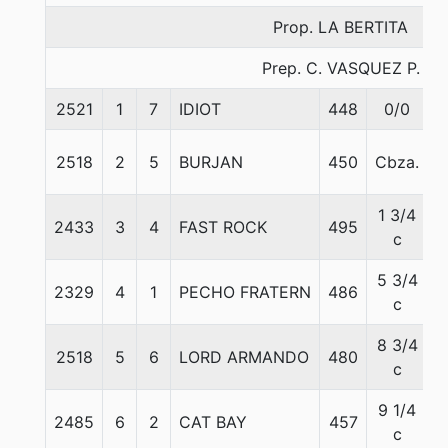
Prop. LA BERTITA
Prep. C. VASQUEZ P.
2521
1
7
IDIOT
448
0/0
5
2518
2
5
BURJAN
450
Cbza.
5
1 3/4
2433
3
4
FAST ROCK
495
5
c
5 3/4
2329
4
1
PECHO FRATERN
486
5
c
8 3/4
2518
5
6
LORD ARMANDO
480
5
c
9 1/4
2485
6
2
CAT BAY
457
5
c