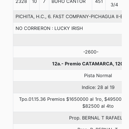
2328
10
7
BUHO CANTOR
451
5
3/4
PICHITA, H.C., 6. FAST COMPANY-PICHAGUA II-BE
NO CORRIERON : LUCKY IRISH
-2600-
12a.- Premio CATAMARCA, 1200 
Pista Normal
Indice: 28 al 19
Tpo.01.15.36 Premios $1650000 al 1ro, $495000 a
$82500 al 4to
Prop. BERNAL T RAFAEL A