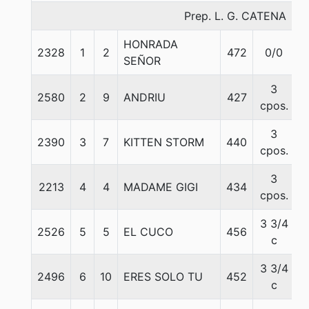
Prep. L. G. CATENA
HONRADA
2328
1
2
472
0/0
5
SEÑOR
3
2580
2
9
ANDRIU
427
5
cpos.
3
2390
3
7
KITTEN STORM
440
5
cpos.
3
2213
4
4
MADAME GIGI
434
5
cpos.
3 3/4
2526
5
5
EL CUCO
456
5
c
3 3/4
2496
6
10
ERES SOLO TU
452
5
c