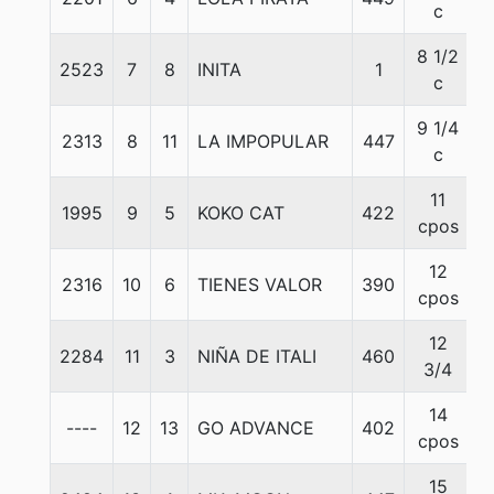
c
8 1/2
2523
7
8
INITA
1
5
c
9 1/4
2313
8
11
LA IMPOPULAR
447
5
c
11
1995
9
5
KOKO CAT
422
5
cpos
12
2316
10
6
TIENES VALOR
390
5
cpos
12
2284
11
3
NIÑA DE ITALI
460
5
3/4
14
----
12
13
GO ADVANCE
402
5
cpos
15