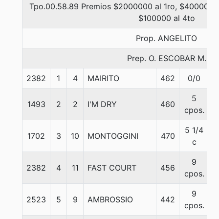
Tpo.00.58.89 Premios $2000000 al 1ro, $400000 a
$100000 al 4to
Prop. ANGELITO
Prep. O. ESCOBAR M.
2382
1
4
MAIRITO
462
0/0
5
5
1493
2
2
I'M DRY
460
5
cpos.
5 1/4
1702
3
10
MONTOGGINI
470
5
c
9
2382
4
11
FAST COURT
456
5
cpos.
9
2523
5
9
AMBROSSIO
442
5
cpos.