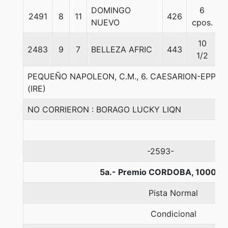
DOMINGO
6
2491
8
11
426
5
NUEVO
cpos.
10
2483
9
7
BELLEZA AFRIC
443
5
1/2
PEQUEÑO NAPOLEON, C.M., 6. CAESARION-EPPU
(IRE)
NO CORRIERON : BORAGO LUCKY LIQN
-2593-
5a.- Premio CORDOBA, 1000 m
Pista Normal
Condicional