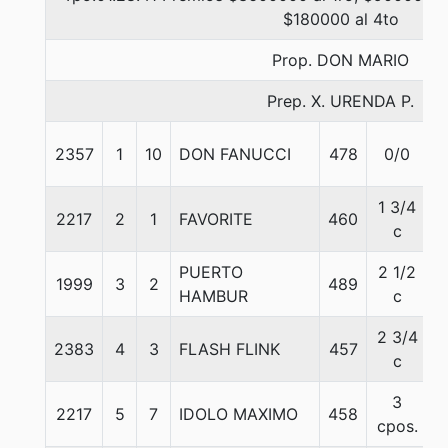
$180000 al 4to
Prop. DON MARIO
Prep. X. URENDA P.
2357
1
10
DON FANUCCI
478
0/0
5
1 3/4
2217
2
1
FAVORITE
460
5
c
PUERTO
2 1/2
1999
3
2
489
5
HAMBUR
c
2 3/4
2383
4
3
FLASH FLINK
457
5
c
3
2217
5
7
IDOLO MAXIMO
458
5
cpos.