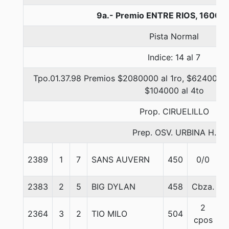
9a.- Premio ENTRE RIOS, 1600 
Pista Normal
Indice: 14 al 7
Tpo.01.37.98 Premios $2080000 al 1ro, $624000 a
$104000 al 4to
Prop. CIRUELILLO
Prep. OSV. URBINA H.
2389
1
7
SANS AUVERN
450
0/0
5
2383
2
5
BIG DYLAN
458
Cbza.
5
2
2364
3
2
TIO MILO
504
5
cpos