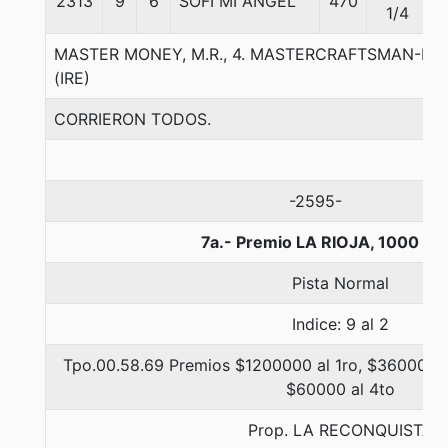
2313
9
6
SOFI MI ANGEL
470
5
1/4
MASTER MONEY, M.R., 4. MASTERCRAFTSMAN-FAI
(IRE)
CORRIERON TODOS.
-2595-
7a.- Premio LA RIOJA, 1000 me
Pista Normal
Indice: 9 al 2
Tpo.00.58.69 Premios $1200000 al 1ro, $360000 a
$60000 al 4to
Prop. LA RECONQUISTA