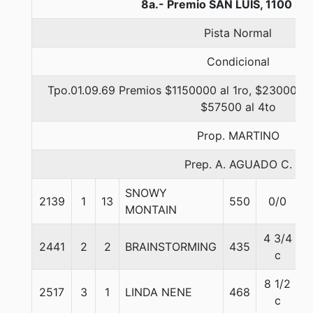
8a.- Premio SAN LUIS, 1100 me
Pista Normal
Condicional
Tpo.01.09.69 Premios $1150000 al 1ro, $230000 al
$57500 al 4to
Prop. MARTINO
Prep. A. AGUADO C.
SNOWY
2139
1
13
550
0/0
5
MONTAIN
4 3/4
2441
2
2
BRAINSTORMING
435
5
c
8 1/2
2517
3
1
LINDA NENE
468
5
c