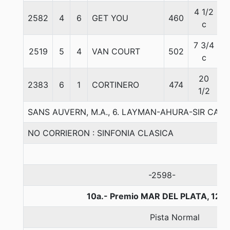
4 1/2
2582
4
6
GET YOU
460
5
c
7 3/4
2519
5
4
VAN COURT
502
5
c
20
2383
6
1
CORTINERO
474
5
1/2
SANS AUVERN, M.A., 6. LAYMAN-AHURA-SIR CAT
NO CORRIERON : SINFONIA CLASICA
-2598-
10a.- Premio MAR DEL PLATA, 120
Pista Normal