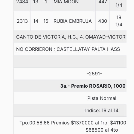
2484
13
1
MIA MOON
447
5
1/4
19
2313
14
15
RUBIA EMBRUJA
430
5
1/4
CANTO DE VICTORIA, H.C., 4. OMAYAD-VICTORIA
NO CORRIERON : CASTELLATAY PALTA HASS
-2591-
3a.- Premio ROSARIO, 1000 me
Pista Normal
Indice: 19 al 14
Tpo.00.58.66 Premios $1370000 al 1ro, $411000 a
$68500 al 4to