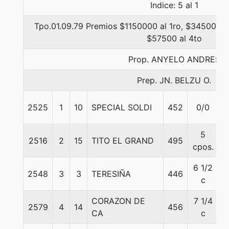
Indice: 5 al 1
Tpo.01.09.79 Premios $1150000 al 1ro, $345000 al
$57500 al 4to
Prop. ANYELO ANDRES
Prep. JN. BELZU O.
2525
1
10
SPECIAL SOLDI
452
0/0
5
5
2516
2
15
TITO EL GRAND
495
5
cpos.
6 1/2
2548
3
3
TERESIÑA
446
5
c
CORAZON DE
7 1/4
2579
4
14
456
5
CA
c