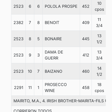
10
2523
6
6
POLOLA PROSPE
452
5
cpos
11
2382
7
8
BENOIT
409
5
3/4
13
2523
8
5
BONAIRE
445
5
1/2
DAMA DE
13
2523
9
3
412
5
GUERR
3/4
14
2523
10
7
BAIZANO
460
5
1/2
PROSECCO
18
2291
11
1
458
5
WINE
cpos
MAIRITO, M.A., 4. IRISH BROTHER-MAIRITA-FILS U
CORRIERON TODOS.