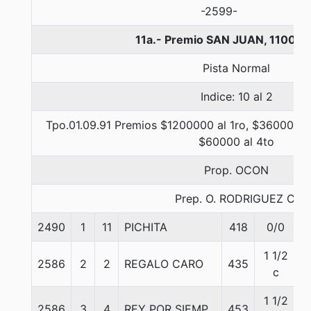
-2599-
11a.- Premio SAN JUAN, 1100 m
Pista Normal
Indice: 10 al 2
Tpo.01.09.91 Premios $1200000 al 1ro, $360000 al
$60000 al 4to
Prop. OCON
Prep. O. RODRIGUEZ C.
2490
1
11
PICHITA
418
0/0
5
1 1/2
2586
2
2
REGALO CARO
435
5
c
1 1/2
2586
3
4
REY POR SIEMP
453
6