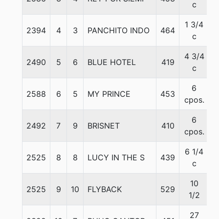
c
1 3/4
2394
4
3
PANCHITO INDO
464
5
c
4 3/4
2490
5
6
BLUE HOTEL
419
5
c
6
2588
6
5
MY PRINCE
453
5
cpos.
6
2492
7
9
BRISNET
410
5
cpos.
6 1/4
2525
8
8
LUCY IN THE S
439
5
c
10
2525
9
10
FLYBACK
529
5
1/2
27