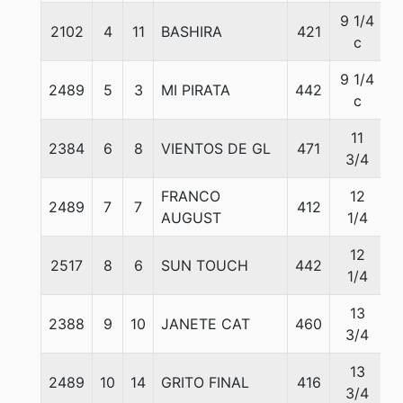
9 1/4
2102
4
11
BASHIRA
421
5
c
9 1/4
2489
5
3
MI PIRATA
442
5
c
11
2384
6
8
VIENTOS DE GL
471
5
3/4
FRANCO
12
2489
7
7
412
5
AUGUST
1/4
12
2517
8
6
SUN TOUCH
442
5
1/4
13
2388
9
10
JANETE CAT
460
5
3/4
13
2489
10
14
GRITO FINAL
416
5
3/4