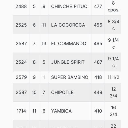
8
2488
5
9
CHINCHE PITUC
477
5
cpos.
8 3/4
2525
6
11
LA COCOROCA
456
5
c
9 1/4
2587
7
13
EL COMMANDO
495
5
c
9 1/4
2524
8
5
JUNGLE SPIRIT
487
5
c
2579
9
1
SUPER BAMBINO
418
11 1/2
5
12
2587
10
7
CHIPOTLE
449
5
3/4
16
1714
11
6
YAMBICA
410
5
3/4
22