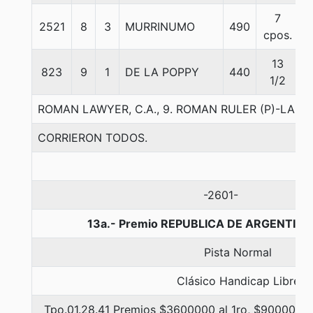
7
2521
8
3
MURRINUMO
490
5
cpos.
13
823
9
1
DE LA POPPY
440
5
1/2
ROMAN LAWYER, C.A., 9. ROMAN RULER (P)-LA 
CORRIERON TODOS.
-2601-
13a.- Premio REPUBLICA DE ARGENTINA
Pista Normal
Clásico Handicap Libre
Tpo.01.28.41 Premios $3600000 al 1ro, $900000 a