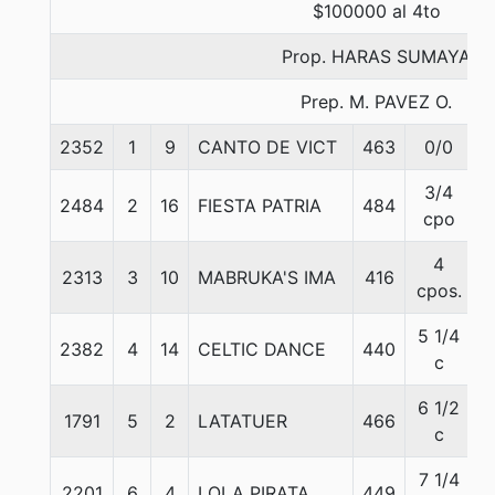
$100000 al 4to
Prop. HARAS SUMAYA
Prep. M. PAVEZ O.
2352
1
9
CANTO DE VICT
463
0/0
5
3/4
2484
2
16
FIESTA PATRIA
484
5
cpo
4
2313
3
10
MABRUKA'S IMA
416
5
cpos.
5 1/4
2382
4
14
CELTIC DANCE
440
5
c
6 1/2
1791
5
2
LATATUER
466
5
c
7 1/4
2201
6
4
LOLA PIRATA
449
5