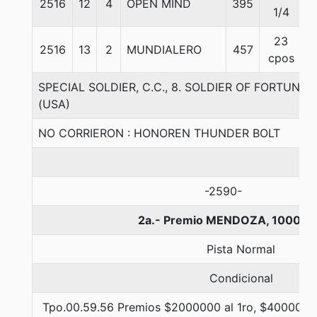
2516
12
4
OPEN MIND
395
5
1/4
23
2516
13
2
MUNDIALERO
457
5
cpos
SPECIAL SOLDIER, C.C., 8. SOLDIER OF FORTUN
(USA)
NO CORRIERON : HONOREN THUNDER BOLT
-2590-
2a.- Premio MENDOZA, 1000 m
Pista Normal
Condicional
Tpo.00.59.56 Premios $2000000 al 1ro, $400000 a