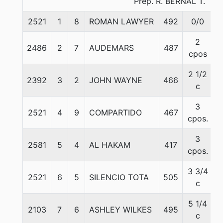
Prep. R. BERNAL T.
2521
1
8
ROMAN LAWYER
492
0/0
5
2
2486
2
7
AUDEMARS
487
5
cpos
2 1/2
2392
3
2
JOHN WAYNE
466
5
c
3
2521
4
9
COMPARTIDO
467
5
cpos.
3
2581
5
4
AL HAKAM
417
5
cpos.
3 3/4
2521
6
5
SILENCIO TOTA
505
5
c
5 1/4
2103
7
6
ASHLEY WILKES
495
5
c