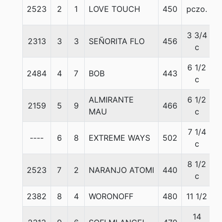
2523
2
1
LOVE TOUCH
450
pczo.
5
3 3/4
2313
3
3
SEÑORITA FLO
456
5
c
6 1/2
2484
4
7
BOB
443
5
c
ALMIRANTE
6 1/2
2159
5
9
466
5
MAU
c
7 1/4
----
6
8
EXTREME WAYS
502
5
c
8 1/2
2523
7
2
NARANJO ATOMI
440
5
c
2382
8
4
WORONOFF
480
11 1/2
5
14