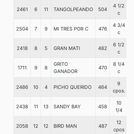
4 1/2
2461
6
11
TANGOLPEANDO
504
5
c
4 3/4
2504
7
9
MI TRES POR C
476
6
c
6 1/2
2418
8
5
GRAN MATI
482
5
c
GRITO
8 1/4
1711
9
8
470
5
GANADOR
c
9
2486
10
4
PICHO QUERIDO
464
5
cpos.
10
2438
11
13
SANDY BAY
458
5
1/4
12
2058
12
12
BIRD MAN
487
5
cpos