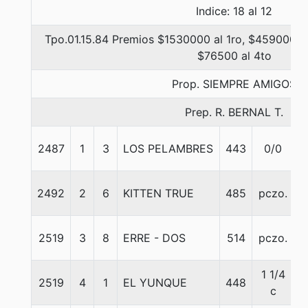
Indice: 18 al 12
Tpo.01.15.84 Premios $1530000 al 1ro, $459000 a
$76500 al 4to
Prop. SIEMPRE AMIGOS
Prep. R. BERNAL T.
2487
1
3
LOS PELAMBRES
443
0/0
5
2492
2
6
KITTEN TRUE
485
pczo.
5
2519
3
8
ERRE - DOS
514
pczo.
5
1 1/4
2519
4
1
EL YUNQUE
448
5
c