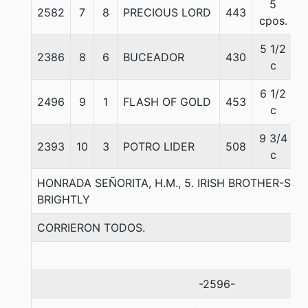
5
2582
7
8
PRECIOUS LORD
443
5
cpos.
5 1/2
2386
8
6
BUCEADOR
430
5
c
6 1/2
2496
9
1
FLASH OF GOLD
453
5
c
9 3/4
2393
10
3
POTRO LIDER
508
5
c
HONRADA SEÑORITA, H.M., 5. IRISH BROTHER-SE
BRIGHTLY
CORRIERON TODOS.
-2596-