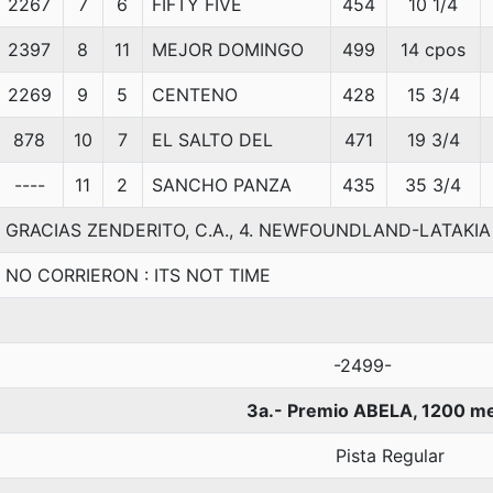
2267
7
6
FIFTY FIVE
454
10 1/4
2397
8
11
MEJOR DOMINGO
499
14 cpos
2269
9
5
CENTENO
428
15 3/4
878
10
7
EL SALTO DEL
471
19 3/4
----
11
2
SANCHO PANZA
435
35 3/4
GRACIAS ZENDERITO, C.A., 4. NEWFOUNDLAND-LATAKI
NO CORRIERON : ITS NOT TIME
-2499-
3a.- Premio ABELA, 1200 m
Pista Regular