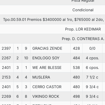
Pista Regular
Condicional
Tpo.00.59.01 Premios $3400000 al 1ro, $765000 al 2do,
Prop. LOR KEDIMAR
Prep. D. CONTRERAS A.
2397
1
9
GRACIAS ZENDE
428
0/0
2267
2
10
ENOLOGO SOY
484
4 cpos.
2401
3
1
WE ARE BLESSE
538
6 cpos.
2153
4
4
MUSLERA
480
7 1/2 c
2401
5
3
CERRO CASTOR
480
9 3/4 c
2269
6
8
VIKINGO ROCK
498
9 3/4 c