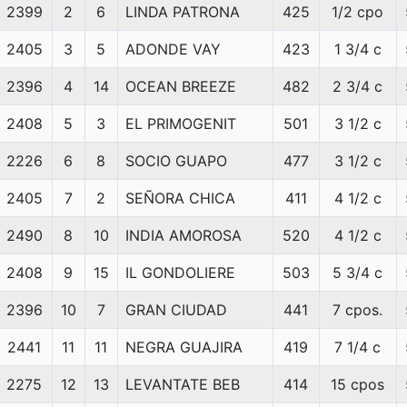
2399
2
6
LINDA PATRONA
425
1/2 cpo
2405
3
5
ADONDE VAY
423
1 3/4 c
2396
4
14
OCEAN BREEZE
482
2 3/4 c
2408
5
3
EL PRIMOGENIT
501
3 1/2 c
2226
6
8
SOCIO GUAPO
477
3 1/2 c
2405
7
2
SEÑORA CHICA
411
4 1/2 c
2490
8
10
INDIA AMOROSA
520
4 1/2 c
2408
9
15
IL GONDOLIERE
503
5 3/4 c
2396
10
7
GRAN CIUDAD
441
7 cpos.
2441
11
11
NEGRA GUAJIRA
419
7 1/4 c
2275
12
13
LEVANTATE BEB
414
15 cpos