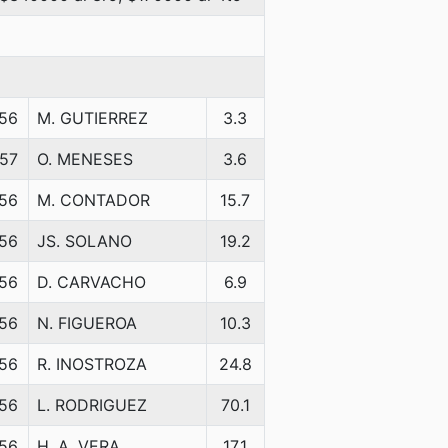
56
M. GUTIERREZ
3.3
57
O. MENESES
3.6
56
M. CONTADOR
15.7
56
JS. SOLANO
19.2
56
D. CARVACHO
6.9
56
N. FIGUEROA
10.3
56
R. INOSTROZA
24.8
56
L. RODRIGUEZ
70.1
56
H. A. VERA
17.1