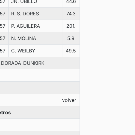
57
JN. UBILLO
44.6
57
R. S. DORES
74.3
57
P. AGUILERA
201.
57
N. MOLINA
5.9
57
C. WEILBY
49.5
A DORADA-DUNKIRK
volver
etros