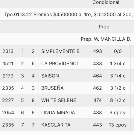
Condicional
Tpo.01.13.22 Premios $4500000 al 1ro, $1012500 al 2do,
Prop. .
Prep. W. MANCILLA D.
2313
1
2
SIMPLEMENTE B
493
0/0
1521
2
6
LA PROVIDENCI
433
1 3/4 c
2179
3
4
SAISON
464
3 1/4 c
2335
4
3
BRUSEÑA
462
3 1/2 c
2227
5
8
WHITE SELENE
474
8 1/2 c
2054
6
9
LINDA MIRADA
438
9 cpos.
2335
7
7
KASCLARITA
443
13 cpos