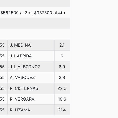
 $562500 al 3ro, $337500 al 4to
55
J. MEDINA
2.1
55
J. LAPRIDA
6
55
J. I. ALBORNOZ
8.9
55
A. VASQUEZ
2.8
55
R. CISTERNAS
22.3
55
R. VERGARA
10.6
55
R. LIZAMA
21.4