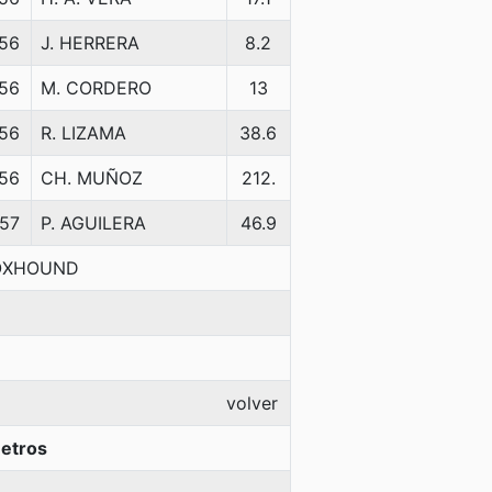
56
J. HERRERA
8.2
56
M. CORDERO
13
56
R. LIZAMA
38.6
56
CH. MUÑOZ
212.
57
P. AGUILERA
46.9
FOXHOUND
volver
etros