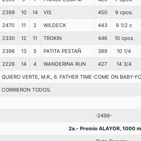
2399
10
14
VIS
450
9 cpos.
2470
11
2
WILDECK
443
9 1/2 c
2330
12
11
TROKIN
446
10 cpos
2396
13
5
PATITA PESTAÑ
389
10 1/4
2226
14
4
WANDERINA RUN
427
14 3/4
QUIERO VERTE, M.R., 6. FATHER TIME-COME ON BABY-
CORRIERON TODOS.
-2498-
2a.- Premio ALAYOR, 1000 m