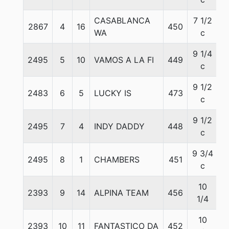
CASABLANCA
7 1/2
2867
4
16
450
5
WA
c
9 1/4
2495
5
10
VAMOS A LA FI
449
5
c
9 1/2
2483
6
5
LUCKY IS
473
5
c
9 1/2
2495
7
4
INDY DADDY
448
5
c
9 3/4
2495
8
1
CHAMBERS
451
5
c
10
2393
9
14
ALPINA TEAM
456
5
1/4
10
2393
10
11
FANTASTICO DA
452
5