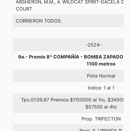
ABSHERON, M.M., 4. WILDCAT SPIRIT-GACELA D
COURT
CORRIERON TODOS.
-2524-
9a.- Premio 8ª COMPAÑÍA - BOMBA ZAPADORE
1100 metros
Pista Normal
Indice: 1 al 1
Tpo.01.09.87 Premios $1150000 al 1ro, $345000 a
$57500 al 4to
Prop. TRIFECTON
Prep. X. URENDA P.