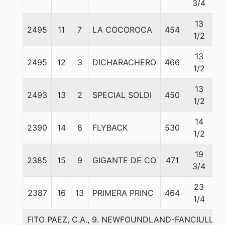
3/4
13
2495
11
7
LA COCOROCA
454
5
1/2
13
2495
12
3
DICHARACHERO
466
5
1/2
13
2493
13
2
SPECIAL SOLDI
450
5
1/2
14
2390
14
8
FLYBACK
530
5
1/2
19
2385
15
9
GIGANTE DE CO
471
5
3/4
23
2387
16
13
PRIMERA PRINC
464
5
1/4
FITO PAEZ, C.A., 9. NEWFOUNDLAND-FANCIULLA