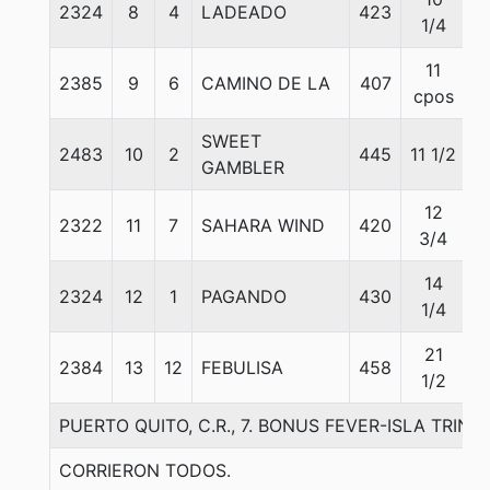
2324
8
4
LADEADO
423
5
1/4
11
2385
9
6
CAMINO DE LA
407
5
cpos
SWEET
2483
10
2
445
11 1/2
5
GAMBLER
12
2322
11
7
SAHARA WIND
420
5
3/4
14
2324
12
1
PAGANDO
430
5
1/4
21
2384
13
12
FEBULISA
458
5
1/2
PUERTO QUITO, C.R., 7. BONUS FEVER-ISLA TRINITA
CORRIERON TODOS.