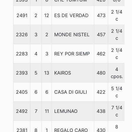
2 1/4
2491
2
12
ES DE VERDAD
473
5
c
2 1/4
2326
3
2
MONDE NISTEL
457
5
c
2 1/4
2283
4
3
REY POR SIEMP
462
5
c
4
2393
5
13
KAIROS
480
5
cpos.
5 1/4
2405
6
6
CASA DI GIULI
422
5
c
7 1/4
2492
7
11
LEMUNAO
438
5
c
8
2381
8
1
REGALO CARO
430
5