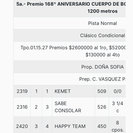
5a.- Premio 168º ANIVERSARIO CUERPO DE BO
1200 metros
Pista Normal
Clásico Condicional
Tpo.01.15.27 Premios $2600000 al 1ro, $520000 a
$130000 al 4to
Prop. DOÑA SOFIA
Prep. C. VASQUEZ P.
2319
1
1
KEMET
509
0/0
5
SABE
3 1/4
2316
2
3
526
5
CONSOLAR
c
8
2420
3
4
HAPPY TEAM
450
5
cpos.