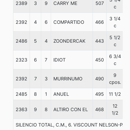
2389
3
9
CARRY ME
507
5
c
3 1/4
2392
4
6
COMPARTIDO
466
6
c
5 1/2
2486
5
4
ZOONDERCAK
443
5
c
6 3/4
2323
6
7
IDIOT
450
5
c
9
2392
7
3
MURRINUMO
490
5
cpos.
2485
8
1
ANUEL
495
11 1/2
5
12
2363
9
8
ALTIRO CON EL
468
5
1/2
SILENCIO TOTAL, C.M., 6. VISCOUNT NELSON-PA