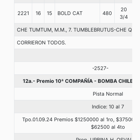
20
2221
16
15
BOLD CAT
480
5
3/4
CHE TUMTUM, M.M., 7. TUMBLEBRUTUS-CHE QUE
CORRIERON TODOS.
-2527-
12a.- Premio 10ª COMPAÑÍA - BOMBA CHILENO
Pista Normal
Indice: 10 al 7
Tpo.01.09.24 Premios $1250000 al 1ro, $375000 a
$62500 al 4to
Prop. URBINA H. OSVALD