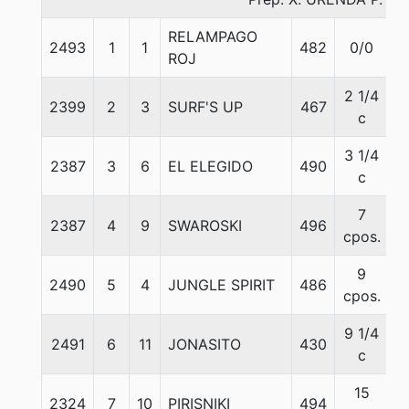
RELAMPAGO
2493
1
1
482
0/0
5
ROJ
2 1/4
2399
2
3
SURF'S UP
467
5
c
3 1/4
2387
3
6
EL ELEGIDO
490
5
c
7
2387
4
9
SWAROSKI
496
5
cpos.
9
2490
5
4
JUNGLE SPIRIT
486
5
cpos.
9 1/4
2491
6
11
JONASITO
430
5
c
15
2324
7
10
PIRISNIKI
494
5