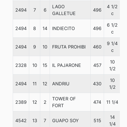
LAGO
4 1/2
2494
7
6
496
5
GALLETUE
c
6 1/2
2494
8
14
INDIECITO
496
5
c
9 1/4
2494
9
10
FRUTA PROHIBI
460
5
c
10
2328
10
15
IL PAJARONE
457
5
1/2
10
2494
11
12
ANDRIU
430
5
1/2
TOWER OF
2389
12
2
474
11 1/4
5
FORT
14
4542
13
7
GUAPO SOY
515
5
1/4