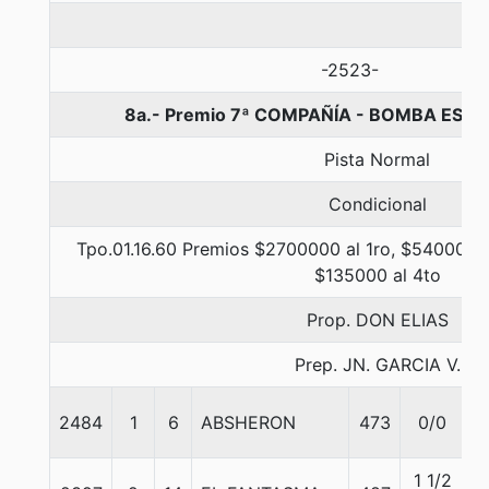
-2523-
8a.- Premio 7ª COMPAÑÍA - BOMBA ESPA
Pista Normal
Condicional
Tpo.01.16.60 Premios $2700000 al 1ro, $540000 a
$135000 al 4to
Prop. DON ELIAS
Prep. JN. GARCIA V.
2484
1
6
ABSHERON
473
0/0
5
1 1/2