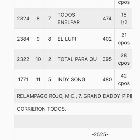
cpos
TODOS
15
2324
8
7
474
5
ENELPAR
1/2
21
2384
9
8
EL LUPI
402
5
cpos
28
2322
10
2
TOTAL PARA QU
395
5
cpos
42
1771
11
5
INDY SONG
480
5
cpos
RELAMPAGO ROJO, M.C., 7. GRAND DADDY-PIPINIT
CORRIERON TODOS.
-2525-