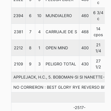
c
6 3/4
2394
6
10
MUNDIALERO
460
5
c
14
2381
7
4
CARRUAJE DE S
468
5
cpos
21
2212
8
1
OPEN MIND
400
5
1/4
27
2109
9
3
PELIGRO TOTAL
430
5
1/2
APPLEJACK, H.C., 5. BOBOMAN-SI SI NANETTE-S
NO CORRIERON : BEST GLORY RYE REVERSO BIT
-2517-