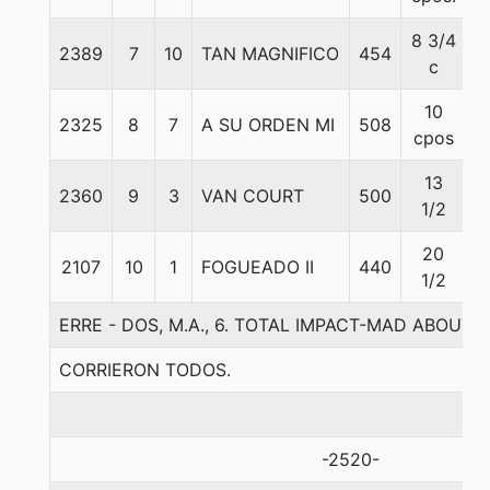
8 3/4
2389
7
10
TAN MAGNIFICO
454
5
c
10
2325
8
7
A SU ORDEN MI
508
5
cpos
13
2360
9
3
VAN COURT
500
5
1/2
20
2107
10
1
FOGUEADO II
440
5
1/2
ERRE - DOS, M.A., 6. TOTAL IMPACT-MAD ABOUT
CORRIERON TODOS.
-2520-