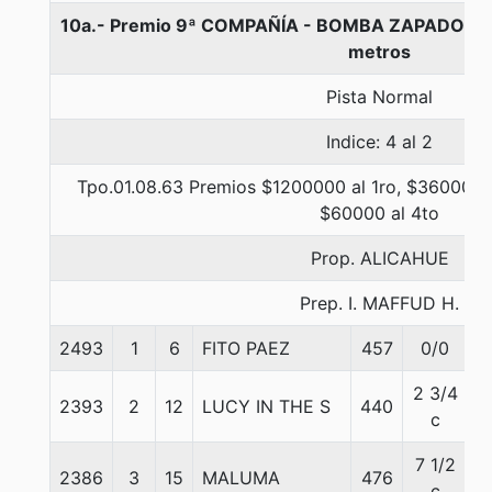
10a.- Premio 9ª COMPAÑÍA - BOMBA ZAPADORES 
metros
Pista Normal
Indice: 4 al 2
Tpo.01.08.63 Premios $1200000 al 1ro, $360000 a
$60000 al 4to
Prop. ALICAHUE
Prep. I. MAFFUD H.
2493
1
6
FITO PAEZ
457
0/0
5
2 3/4
2393
2
12
LUCY IN THE S
440
5
c
7 1/2
2386
3
15
MALUMA
476
5
c