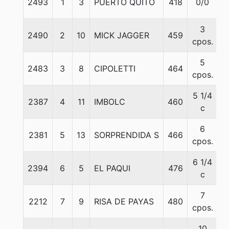
2493
1
3
PUERTO QUITO
418
0/0
5
3
2490
2
10
MICK JAGGER
459
5
cpos.
5
2483
3
8
CIPOLETTI
464
5
cpos.
5 1/4
2387
4
11
IMBOLC
460
5
c
6
2381
5
13
SORPRENDIDA S
466
5
cpos.
6 1/4
2394
6
5
EL PAQUI
476
5
c
7
2212
7
9
RISA DE PAYAS
480
5
cpos.
10