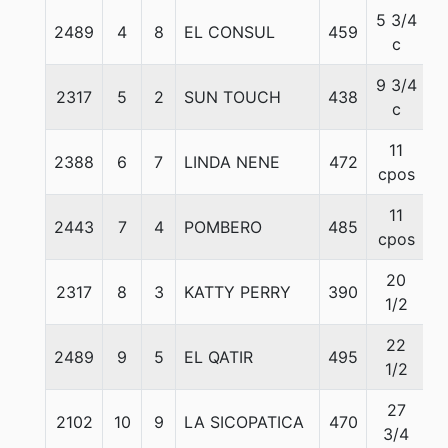
5 3/4
2489
4
8
EL CONSUL
459
5
c
9 3/4
2317
5
2
SUN TOUCH
438
5
c
11
2388
6
7
LINDA NENE
472
5
cpos
11
2443
7
4
POMBERO
485
5
cpos
20
2317
8
3
KATTY PERRY
390
5
1/2
22
2489
9
5
EL QATIR
495
5
1/2
27
2102
10
9
LA SICOPATICA
470
5
3/4