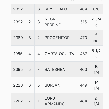
2392
1
6
REY CHALO
464
0/0
5
NEGRO
2 3/4
2392
2
8
515
5
BERRINC
c
5
2389
3
2
PROGENITOR
470
5
cpos.
5 1/2
1965
4
4
CARTA OCULTA
487
5
c
10
2395
5
7
BATESHBA
463
5
1/4
14
2223
6
5
BURJAN
449
5
1/4
LORD
21
2202
7
1
484
5
ARMANDO
1/4