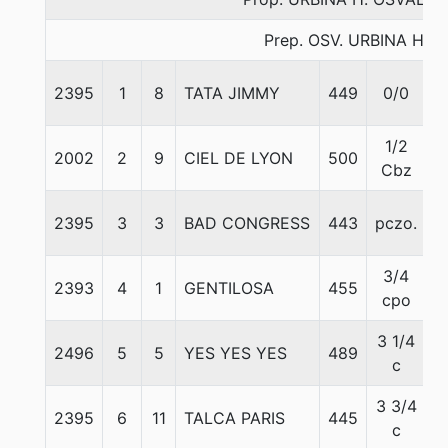
Prep. OSV. URBINA H.
2395
1
8
TATA JIMMY
449
0/0
5
1/2
2002
2
9
CIEL DE LYON
500
5
Cbz
2395
3
3
BAD CONGRESS
443
pczo.
5
3/4
2393
4
1
GENTILOSA
455
5
cpo
3 1/4
2496
5
5
YES YES YES
489
5
c
3 3/4
2395
6
11
TALCA PARIS
445
5
c