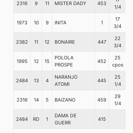
2316
9
11
MISTER DADY
453
5
1/4
17
1973
10
9
INITA
1
5
3/4
22
2382
11
12
BONAIRE
447
5
3/4
POLOLA
25
1995
12
15
452
5
PROSPE
cpos
NARANJO
25
2484
13
4
445
5
ATOMI
1/4
29
2316
14
5
BAIZANO
459
5
1/4
DAMA DE
2484
RD
1
415
5
GUERR