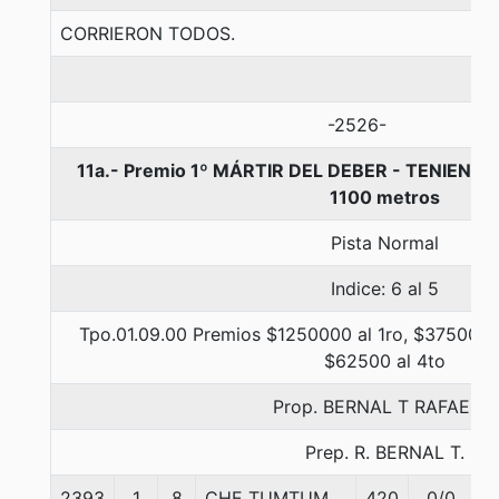
CORRIERON TODOS.
-2526-
11a.- Premio 1º MÁRTIR DEL DEBER - TENIENT
1100 metros
Pista Normal
Indice: 6 al 5
Tpo.01.09.00 Premios $1250000 al 1ro, $375000 a
$62500 al 4to
Prop. BERNAL T RAFAEL A
Prep. R. BERNAL T.
2393
1
8
CHE TUMTUM
420
0/0
5