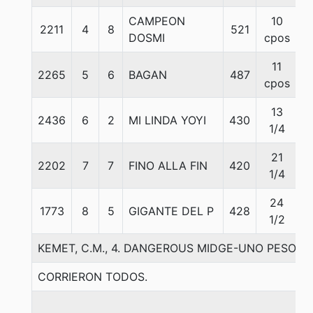
CAMPEON
10
2211
4
8
521
5
DOSMI
cpos
11
2265
5
6
BAGAN
487
5
cpos
13
2436
6
2
MI LINDA YOYI
430
5
1/4
21
2202
7
7
FINO ALLA FIN
420
5
1/4
24
1773
8
5
GIGANTE DEL P
428
5
1/2
KEMET, C.M., 4. DANGEROUS MIDGE-UNO PESO-
CORRIERON TODOS.