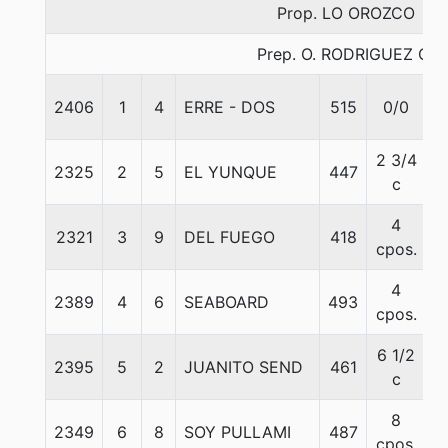
Prop. LO OROZCO
Prep. O. RODRIGUEZ C.
2406
1
4
ERRE - DOS
515
0/0
5
2 3/4
2325
2
5
EL YUNQUE
447
5
c
4
2321
3
9
DEL FUEGO
418
5
cpos.
4
2389
4
6
SEABOARD
493
5
cpos.
6 1/2
2395
5
2
JUANITO SEND
461
5
c
8
2349
6
8
SOY PULLAMI
487
5
cpos.