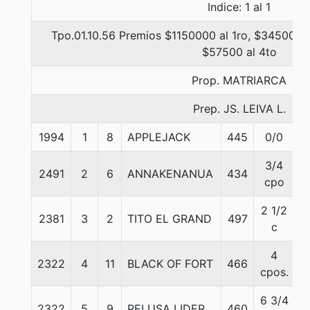
Indice: 1 al 1
Tpo.01.10.56 Premios $1150000 al 1ro, $345000 a
$57500 al 4to
Prop. MATRIARCA
Prep. JS. LEIVA L.
1994
1
8
APPLEJACK
445
0/0
5
3/4
2491
2
6
ANNAKENANUA
434
5
cpo
2 1/2
2381
3
2
TITO EL GRAND
497
5
c
4
2322
4
11
BLACK OF FORT
466
5
cpos.
6 3/4
2322
5
9
PELUSA LIDER
460
5