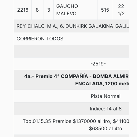
GAUCHO
22
2216
8
3
515
5
MALEVO
1/2
REY CHALO, M.A., 6. DUNKIRK-GALAKINA-GALILEO 
CORRIERON TODOS.
-2519-
4a.- Premio 4ª COMPAÑÍA - BOMBA ALMIRA
ENCALADA, 1200 metros
Pista Normal
Indice: 14 al 8
Tpo.01.15.35 Premios $1370000 al 1ro, $411000 a
$68500 al 4to