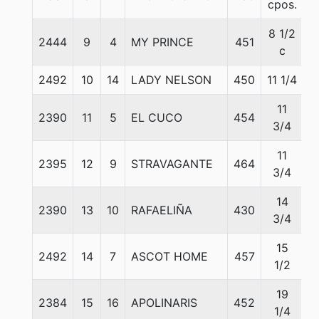
cpos.
8 1/2
2444
9
4
MY PRINCE
451
5
c
2492
10
14
LADY NELSON
450
11 1/4
5
11
2390
11
5
EL CUCO
454
5
3/4
11
2395
12
9
STRAVAGANTE
464
5
3/4
14
2390
13
10
RAFAELIÑA
430
5
3/4
15
2492
14
7
ASCOT HOME
457
5
1/2
19
2384
15
16
APOLINARIS
452
5
1/4