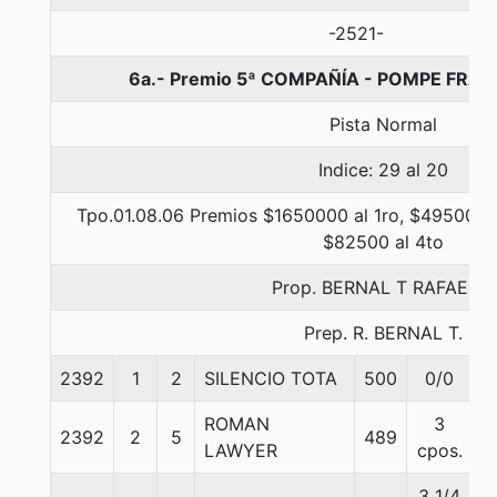
-2521-
6a.- Premio 5ª COMPAÑÍA - POMPE FRAN
Pista Normal
Indice: 29 al 20
Tpo.01.08.06 Premios $1650000 al 1ro, $495000 a
$82500 al 4to
Prop. BERNAL T RAFAEL A
Prep. R. BERNAL T.
2392
1
2
SILENCIO TOTA
500
0/0
5
ROMAN
3
2392
2
5
489
5
LAWYER
cpos.
3 1/4