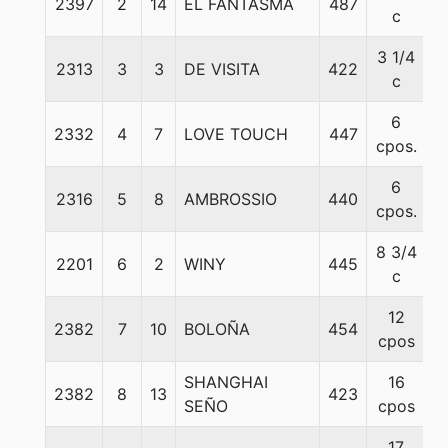
2397
2
14
EL FANTASMA
487
5
c
3 1/4
2313
3
3
DE VISITA
422
5
c
6
2332
4
7
LOVE TOUCH
447
5
cpos.
6
2316
5
8
AMBROSSIO
440
5
cpos.
8 3/4
2201
6
2
WINY
445
5
c
12
2382
7
10
BOLOÑA
454
5
cpos
SHANGHAI
16
2382
8
13
423
5
SEÑO
cpos
17