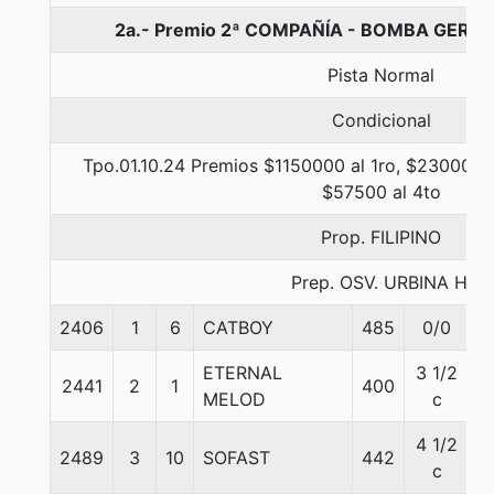
2a.- Premio 2ª COMPAÑÍA - BOMBA GERMA
Pista Normal
Condicional
Tpo.01.10.24 Premios $1150000 al 1ro, $230000 a
$57500 al 4to
Prop. FILIPINO
Prep. OSV. URBINA H.
2406
1
6
CATBOY
485
0/0
5
ETERNAL
3 1/2
2441
2
1
400
5
MELOD
c
4 1/2
2489
3
10
SOFAST
442
5
c