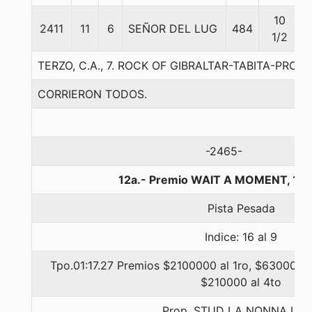
10
2411
11
6
SEÑOR DEL LUG
484
1/2
TERZO, C.A., 7. ROCK OF GIBRALTAR-TABITA-PROU
CORRIERON TODOS.
-2465-
12a.- Premio WAIT A MOMENT, 13
Pista Pesada
Indice: 16 al 9
Tpo.01:17.27 Premios $2100000 al 1ro, $630000 a
$210000 al 4to
Prop. STUD LA NONNA LTD