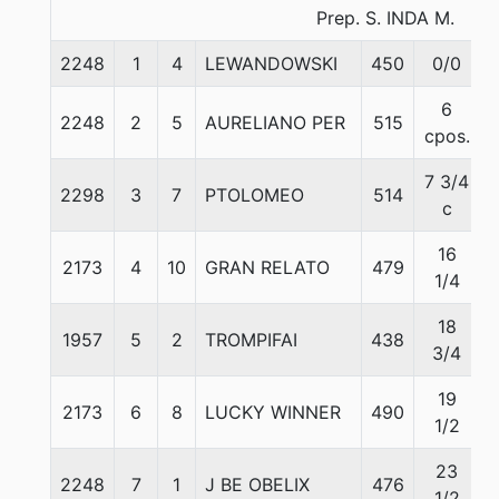
Prep. S. INDA M.
2248
1
4
LEWANDOWSKI
450
0/0
6
2248
2
5
AURELIANO PER
515
cpos.
7 3/4
2298
3
7
PTOLOMEO
514
c
16
2173
4
10
GRAN RELATO
479
1/4
18
1957
5
2
TROMPIFAI
438
3/4
19
2173
6
8
LUCKY WINNER
490
1/2
23
2248
7
1
J BE OBELIX
476
1/2