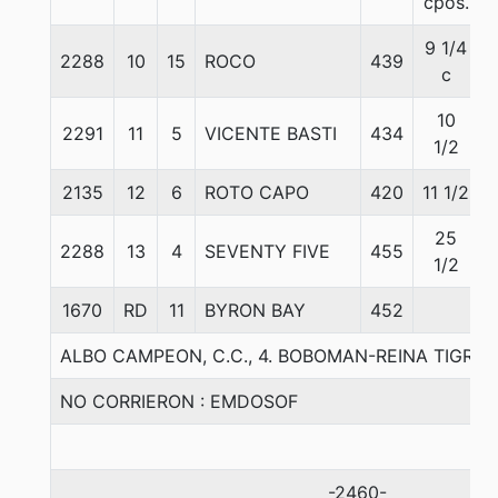
cpos.
9 1/4
2288
10
15
ROCO
439
c
10
2291
11
5
VICENTE BASTI
434
1/2
2135
12
6
ROTO CAPO
420
11 1/2
25
2288
13
4
SEVENTY FIVE
455
1/2
1670
RD
11
BYRON BAY
452
ALBO CAMPEON, C.C., 4. BOBOMAN-REINA TIGRE
NO CORRIERON : EMDOSOF
-2460-