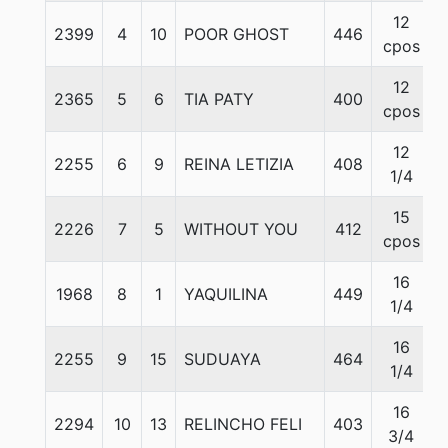
12
2399
4
10
POOR GHOST
446
cpos
12
2365
5
6
TIA PATY
400
cpos
12
2255
6
9
REINA LETIZIA
408
1/4
15
2226
7
5
WITHOUT YOU
412
cpos
16
1968
8
1
YAQUILINA
449
1/4
16
2255
9
15
SUDUAYA
464
1/4
16
2294
10
13
RELINCHO FELI
403
3/4