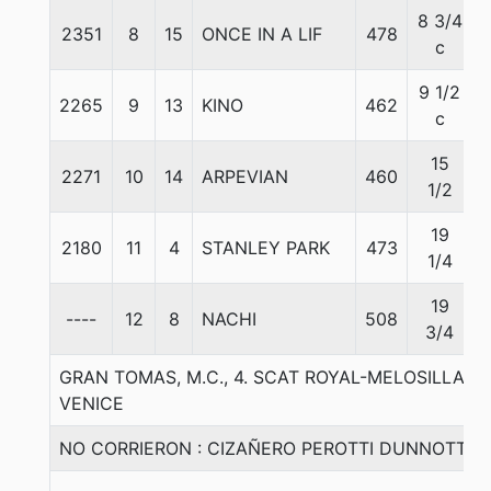
8 3/4
2351
8
15
ONCE IN A LIF
478
c
9 1/2
2265
9
13
KINO
462
c
15
2271
10
14
ARPEVIAN
460
1/2
19
2180
11
4
STANLEY PARK
473
1/4
19
----
12
8
NACHI
508
3/4
GRAN TOMAS, M.C., 4. SCAT ROYAL-MELOSILLA 
VENICE
NO CORRIERON : CIZAÑERO PEROTTI DUNNOTTAR