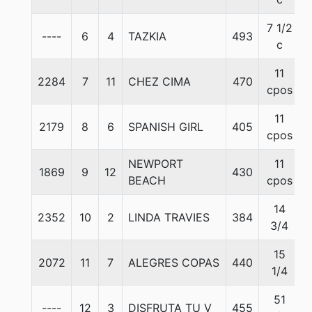
7 1/2
----
6
4
TAZKIA
493
c
11
2284
7
11
CHEZ CIMA
470
cpos
11
2179
8
6
SPANISH GIRL
405
cpos
NEWPORT
11
1869
9
12
430
BEACH
cpos
14
2352
10
2
LINDA TRAVIES
384
3/4
15
2072
11
7
ALEGRES COPAS
440
1/4
51
----
12
3
DISFRUTA TU V
455