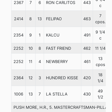
2367
7
6
RON CARLITOS
443
c
7
2414
8
13
FELIPAO
463
cpos.
9 1/4
2354
9
1
KALCU
491
c
2252
10
8
FAST FRIEND
462
11 1/4
13
2252
11
4
NEWBERRY
461
cpos
18
2364
12
3
HUNDRED KISSE
420
1/4
49
1006
13
7
LA STELLA
430
1/2
PUSH MORE, H.R., 5. MASTERCRAFTSMAN-PILLAME