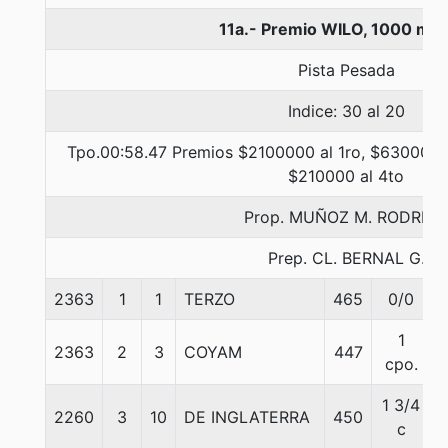
11a.- Premio WILO, 1000 met
Pista Pesada
Indice: 30 al 20
Tpo.00:58.47 Premios $2100000 al 1ro, $630000 a
$210000 al 4to
Prop. MUÑOZ M. RODRIG
Prep. CL. BERNAL G.
2363
1
1
TERZO
465
0/0
1
2363
2
3
COYAM
447
cpo.
1 3/4
2260
3
10
DE INGLATERRA
450
c