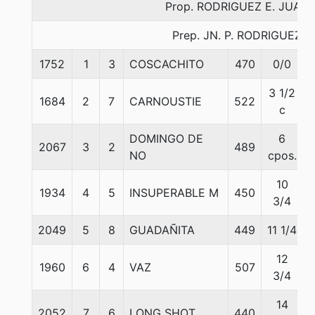
Prop. RODRIGUEZ E. JUAN 
Prep. JN. P. RODRIGUEZ E.
1752
1
3
COSCACHITO
470
0/0
3 1/2
1684
2
7
CARNOUSTIE
522
c
DOMINGO DE
6
2067
3
2
489
NO
cpos.
10
1934
4
5
INSUPERABLE M
450
3/4
2049
5
8
GUADAÑITA
449
11 1/4
12
1960
6
4
VAZ
507
3/4
14
2052
7
6
LONG SHOT
440