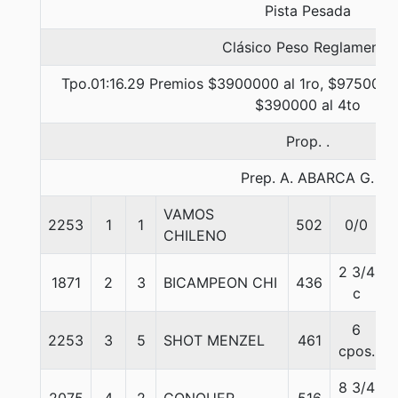
Pista Pesada
Clásico Peso Reglamento
Tpo.01:16.29 Premios $3900000 al 1ro, $975000 a
$390000 al 4to
Prop. .
Prep. A. ABARCA G.
VAMOS
2253
1
1
502
0/0
CHILENO
2 3/4
1871
2
3
BICAMPEON CHI
436
c
6
2253
3
5
SHOT MENZEL
461
cpos.
8 3/4