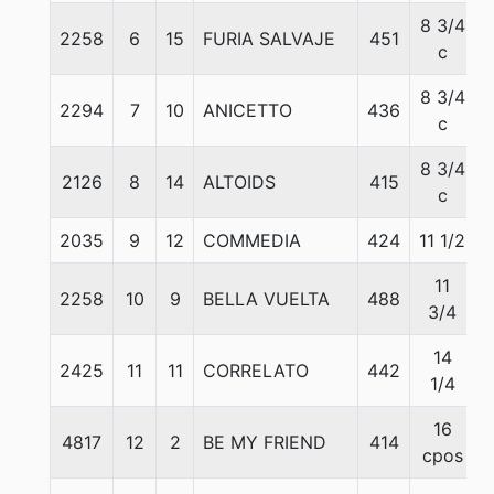
8 3/4
2258
6
15
FURIA SALVAJE
451
c
8 3/4
2294
7
10
ANICETTO
436
c
8 3/4
2126
8
14
ALTOIDS
415
c
2035
9
12
COMMEDIA
424
11 1/2
11
2258
10
9
BELLA VUELTA
488
3/4
14
2425
11
11
CORRELATO
442
1/4
16
4817
12
2
BE MY FRIEND
414
cpos