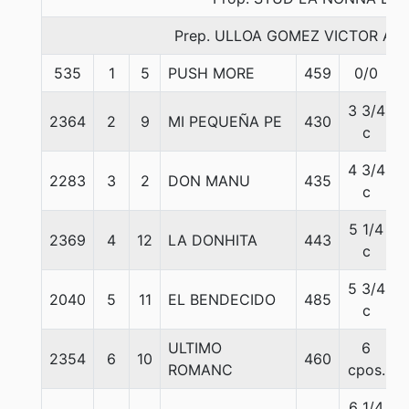
Prep. ULLOA GOMEZ VICTOR A
535
1
5
PUSH MORE
459
0/0
3 3/4
2364
2
9
MI PEQUEÑA PE
430
c
4 3/4
2283
3
2
DON MANU
435
c
5 1/4
2369
4
12
LA DONHITA
443
c
5 3/4
2040
5
11
EL BENDECIDO
485
c
ULTIMO
6
2354
6
10
460
ROMANC
cpos.
6 1/4