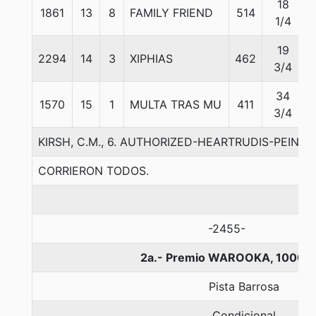
18
1861
13
8
FAMILY FRIEND
514
1/4
19
2294
14
3
XIPHIAS
462
3/4
34
1570
15
1
MULTA TRAS MU
411
3/4
KIRSH, C.M., 6. AUTHORIZED-HEARTRUDIS-PEINT
CORRIERON TODOS.
-2455-
2a.- Premio WAROOKA, 1000 m
Pista Barrosa
Condicional