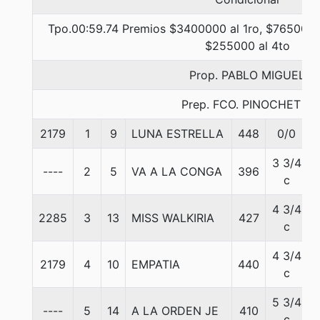
Tpo.00:59.74 Premios $3400000 al 1ro, $765000 a
$255000 al 4to
Prop. PABLO MIGUEL
Prep. FCO. PINOCHET P.
2179
1
9
LUNA ESTRELLA
448
0/0
3 3/4
----
2
5
VA A LA CONGA
396
c
4 3/4
2285
3
13
MISS WALKIRIA
427
c
4 3/4
2179
4
10
EMPATIA
440
c
5 3/4
----
5
14
A LA ORDEN JE
410
c