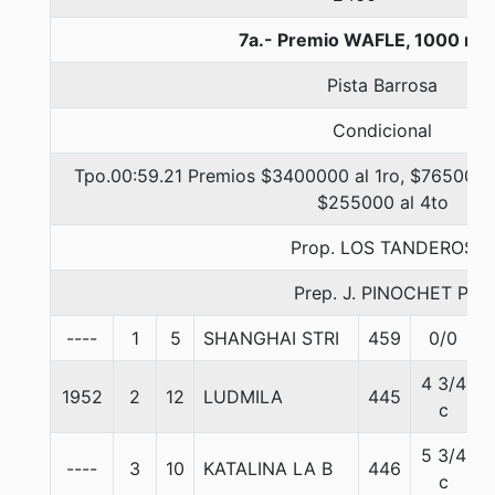
7a.- Premio WAFLE, 1000 me
Pista Barrosa
Condicional
Tpo.00:59.21 Premios $3400000 al 1ro, $765000 a
$255000 al 4to
Prop. LOS TANDEROS
Prep. J. PINOCHET P.
----
1
5
SHANGHAI STRI
459
0/0
4 3/4
1952
2
12
LUDMILA
445
c
5 3/4
----
3
10
KATALINA LA B
446
c