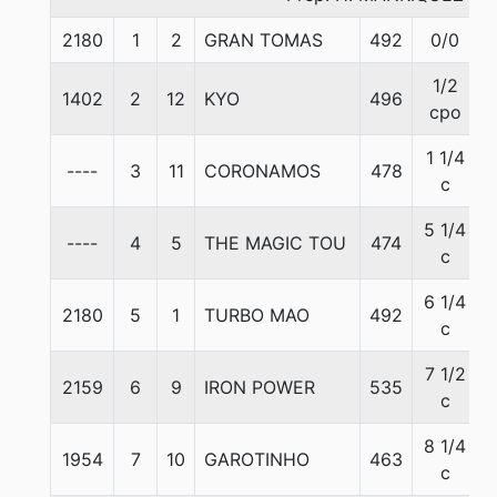
2180
1
2
GRAN TOMAS
492
0/0
1/2
1402
2
12
KYO
496
cpo
1 1/4
----
3
11
CORONAMOS
478
c
5 1/4
----
4
5
THE MAGIC TOU
474
c
6 1/4
2180
5
1
TURBO MAO
492
c
7 1/2
2159
6
9
IRON POWER
535
c
8 1/4
1954
7
10
GAROTINHO
463
c