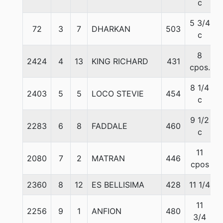
c
5 3/4
72
3
7
DHARKAN
503
c
8
2424
4
13
KING RICHARD
431
cpos.
8 1/4
2403
5
5
LOCO STEVIE
454
c
9 1/2
2283
6
8
FADDALE
460
c
11
2080
7
2
MATRAN
446
cpos
2360
8
12
ES BELLISIMA
428
11 1/4
11
2256
9
1
ANFION
480
3/4