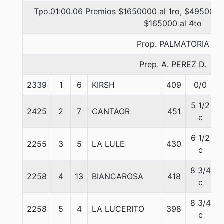
Tpo.01:00.06 Premios $1650000 al 1ro, $495000 a
$165000 al 4to
Prop. PALMATORIA
Prep. A. PEREZ D.
2339
1
6
KIRSH
409
0/0
5 1/2
2425
2
7
CANTAOR
451
c
6 1/2
2255
3
5
LA LULE
430
c
8 3/4
2258
4
13
BIANCAROSA
418
c
8 3/4
2258
5
4
LA LUCERITO
398
c