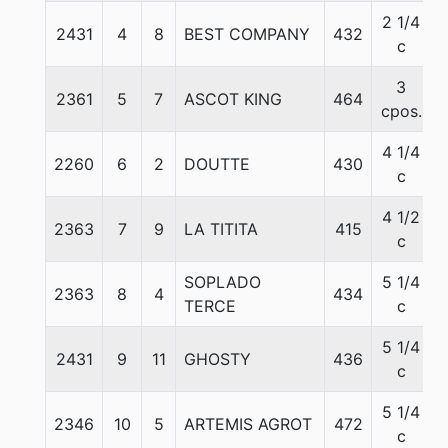
2 1/4
2431
4
8
BEST COMPANY
432
c
3
2361
5
7
ASCOT KING
464
cpos.
4 1/4
2260
6
2
DOUTTE
430
c
4 1/2
2363
7
9
LA TITITA
415
c
SOPLADO
5 1/4
2363
8
4
434
TERCE
c
5 1/4
2431
9
11
GHOSTY
436
c
5 1/4
2346
10
5
ARTEMIS AGROT
472
c