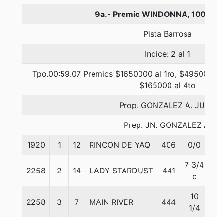
9a.- Premio WINDONNA, 1000 
Pista Barrosa
Indice: 2 al 1
Tpo.00:59.07 Premios $1650000 al 1ro, $495000 a
$165000 al 4to
Prop. GONZALEZ A. JUAN
Prep. JN. GONZALEZ A.
1920
1
12
RINCON DE YAQ
406
0/0
7 3/4
2258
2
14
LADY STARDUST
441
c
10
2258
3
7
MAIN RIVER
444
1/4