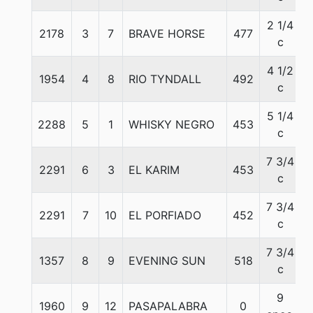
2 1/4
2178
3
7
BRAVE HORSE
477
c
4 1/2
1954
4
8
RIO TYNDALL
492
c
5 1/4
2288
5
1
WHISKY NEGRO
453
c
7 3/4
2291
6
3
EL KARIM
453
c
7 3/4
2291
7
10
EL PORFIADO
452
c
7 3/4
1357
8
9
EVENING SUN
518
c
9
1960
9
12
PASAPALABRA
0