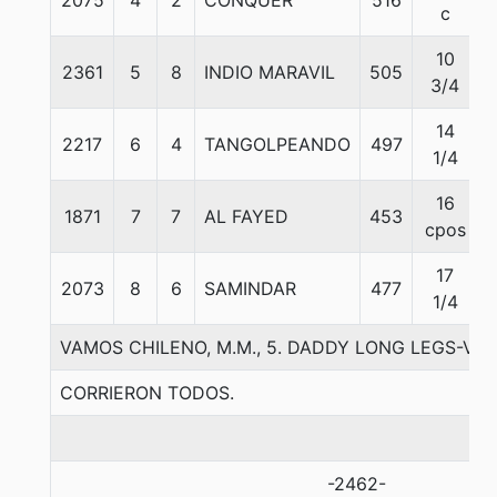
2075
4
2
CONQUER
516
c
10
2361
5
8
INDIO MARAVIL
505
3/4
14
2217
6
4
TANGOLPEANDO
497
1/4
16
1871
7
7
AL FAYED
453
cpos
17
2073
8
6
SAMINDAR
477
1/4
VAMOS CHILENO, M.M., 5. DADDY LONG LEGS-VI
CORRIERON TODOS.
-2462-