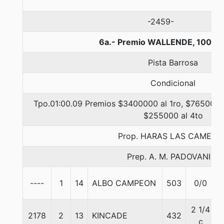
-2459-
6a.- Premio WALLENDE, 1000 
Pista Barrosa
Condicional
Tpo.01:00.09 Premios $3400000 al 1ro, $765000 a
$255000 al 4to
Prop. HARAS LAS CAMELIA
Prep. A. M. PADOVANI F.
----
1
14
ALBO CAMPEON
503
0/0
2 1/4
2178
2
13
KINCADE
432
c